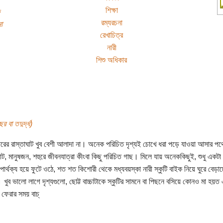
শিক্ষা
রম্যরচনা
া
রেখাচিত্র
নারী
শিশু অধিকার
র বা তদুর্দ্ধ)
ালোরের রাস্তাঘাট খুব বেশী আলাদা না। অনেক পরিচিত দৃশ্যই চোখে ধরা পড়ে যাওয়া আসার প
ট, মানুষজন, শহুরে জীবনযাত্রা কীংবা কিছু পরিচিত গাছ। মিলে যায় অনেককিছুই, শুধু একটা
পার্থক্য হয়ে ফুটে ওঠে, শত শত কিশোরী থেকে মধ্যবয়স্কা নারী স্কুটি বাইক নিয়ে ঘুরে বেড়াচ্
খুব ভালো লাগে দৃশ্যগুলো, ছোট্ট বাচ্চাটাকে স্কুটির সামনে বা পিছনে বসিয়ে কোনও মা হয়ত
 ফেরার সময় বাচ্