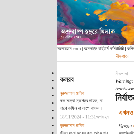
সচলায়তন.com | অনলাইন রাইটার্স কমিউনিটি | ক
নীড়পাতা
নীড়পাতা
কলরব
Warning
:
/var/www/
নুরুজ্জামান মানিক
নির্যাত
কত সস্তা স্বপ্নের দাফন, না
লাগে কফিন না লাগে কাফন।
এখনও 
18/11/2024 - 11:31অপরাহ্ন
নুরুজ্জামান মানিক
লিখেছেন
জীবন হলো মৃত্যুর কাছ থেকে ধার
ক্যাটেগরি: