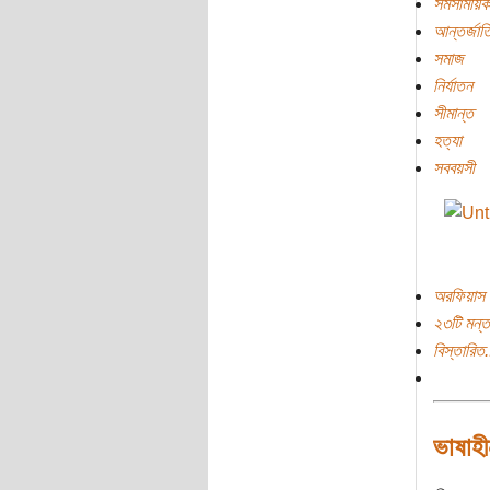
সমসাময়িক
আন্তর্জাত
সমাজ
নির্যাতন
সীমান্ত
হত্যা
সববয়সী
অরফিয়াস 
২৩টি মন্ত
বিস্তারিত.
ভাষাহ