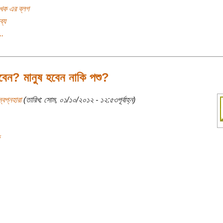
খক এর ব্লগ
ব্য
..
বেন? মানুষ হবেন নাকি পশু?
্বপ্নহারা
(তারিখ: সোম, ০১/১০/২০১২ - ১২:৫৩পূর্বাহ্ন)