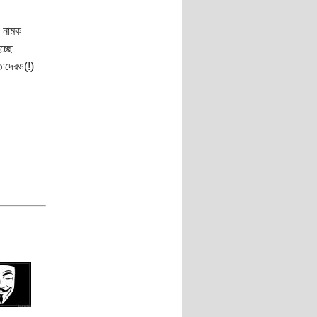
ী নামক
চ্ছে
তাদেরও(!)