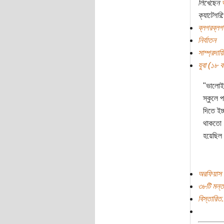
লিখেছেন
ক্যাটেগরি:
ব্লগরব্লগ
নির্যাতন
সাম্প্রদায়
যুবা (১৮ বছ
"ভালোই,
স্কুলে 
দিতে ইচ
থাকতো !
হয়েছিল
অরফিয়াস 
৩৮টি মন্ত
বিস্তারিত.