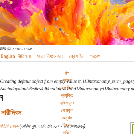
পিরাইট © ২০০৬-২০১৫
English
নীতিমালা
সচলে লিখতে হলে
প্রোফাইল
প্রবেশ
গল্প
ভ্রমণ
Creating default object from empty value
in
i18ntaxonomy_term_page(
রাজনীতি
sachalayatan/s6/sites/all/modules/i18n/i18ntaxonomy/i18ntaxonomy.p
ন
প্রযুক্তি
মুক্তিযুদ্ধ
খেলাধুলা
নারীদিবস
অনুবাদ
বিজ্ঞান
অতিথি লেখক
(তারিখ: বুধ, ০৮/০৩/২০১৭ - ৯:৫৩অপরাহ্ন)
কবিতা