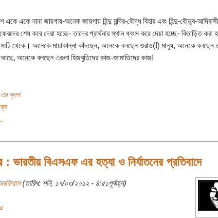
ে একে একে নানা জায়গায়-অনেক জায়গায় হিন্দু মন্দির-বৌদ্ধ বিহার এবং হিন্দু-বৌদ্ধ্ব-আদিবাস
েরদের শেষ করে দেয়া হচ্ছে- তাদের প্রার্থনার স্থান ধ্বংস করে দেয়া হচ্ছে- বিতাড়িত করা হ
মাটি থেকে। অনেকে মায়াকান্না কাঁদছেন, অনেকে বলছেন ওরাও(!) মানুষ, অনেকে বলছেন 
আছে, অনেকে বলছেন এগুলা হিজবুতিদের কাজ-জামাতিদের কাজ!
 এর ব্লগ
ব্য
..
র : ভারতীয় বিএসএফ এর হত্যা ও নির্যাতনের প্রতিবাদে
অরফিয়াস
(তারিখ: শনি, ১৭/০৩/২০১২ - ৪:৫১পূর্বাহ্ন)
র