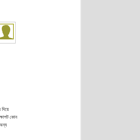
 দিয়ে
ক্ষাপট কোন
অন্য