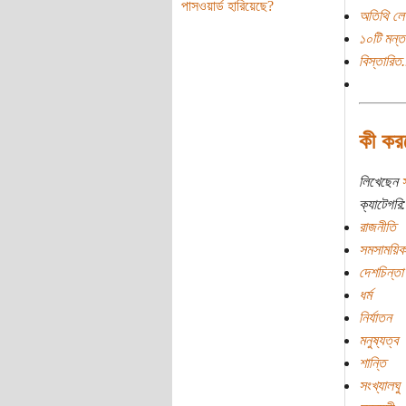
পাসওয়ার্ড হারিয়েছে?
অতিথি লে
১০টি মন্ত
বিস্তারিত.
কী কর
লিখেছেন
স
ক্যাটেগরি:
রাজনীতি
সমসাময়িক
দেশচিন্তা
ধর্ম
নির্যাতন
মনুষ্যত্ব
শান্তি
সংখ্যালঘু