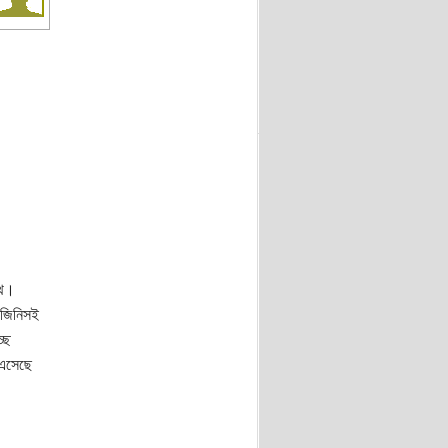
থে।
 জিনিসই
ছে
 এসেছে