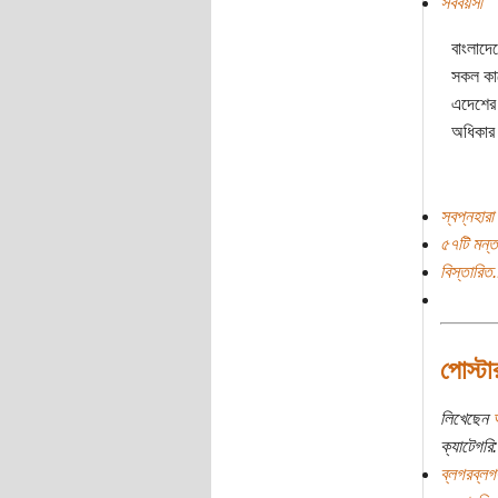
সববয়সী
বাংলাদেশ
সকল কাফ
এদেশের 
অধিকার 
স্বপ্নহারা
৫৭টি মন্ত
বিস্তারিত.
পোস্টা
লিখেছেন
ক্যাটেগরি:
ব্লগরব্লগ