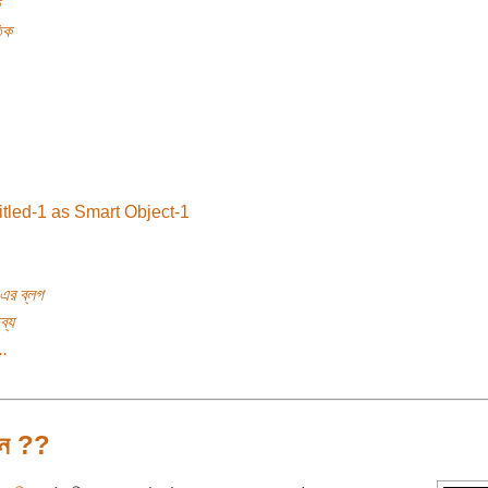
িক
এর ব্লগ
ব্য
..
ীন ??