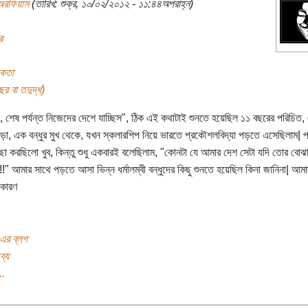
অরফিয়াস
(তারিখ: শুক্র, ১০/০২/২০১২ - ১১:৪৪অপরাহ্ন)
র
িকতা
র বা তদুর্দ্ধ)
 শেষ পর্যন্ত নিজেদের দেশে যাচ্ছিস", ঠিক এই কথাটাই শুনতে হয়েছিল ১১ বছরের পরিচিত
পড়া, এক বন্ধুর মুখ থেকে, যখন স্কলারশিপ নিয়ে ভারতে প্রকৌশলবিদ্যা পড়তে এসেছিলাম| 
্ছা করছিলো খুব, কিন্তু শুধু একবারই বলেছিলাম, "কোনটা যে আমার দেশ সেটা যদি তোর বোঝা
!" আমার সাথে পড়তে আসা ভিন্ন ধর্মালম্বী বন্ধুদের কিছু শুনতে হয়েছিল কিনা জানিনা| আম
 কারণ
এর ব্লগ
ব্য
..