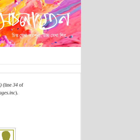
)
(line
34
of
ages.inc
).