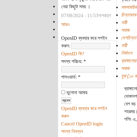
নেয়া কিছুটা সময় ।
সমসাময়িক
চিন্তাভাবন
07/08/2024 - 11:53অপরাহ্ন
নারী
আরও
সমাজ
দেশচিন্তা
OpenID ব্যবহার করে লগইন
নারী
করুন:
নির্যাতন
OpenID কি?
ব্যাঙ্গালোর
সদস্য পরিচয়:
*
সমাজ
যুবা (১৮ বছ
পাসওয়ার্ড:
*
ব্যাঙ্গ
ভুলোনা আমায়
দোকানপা
বেশ বড় 
OpenID ব্যবহার করে লগইন
শহরময়। 
করুন
শপিং এ,
Cancel OpenID login
সদস্য নিবন্ধন