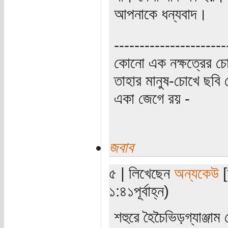
আপনাকে ধন্যবাদ।
----------------------
কোনো এক নক্ষত্রের চো
তাহার মানুষ-চোখে ছবি 
একা জেগে রয় -
জবাব
৫ | লিখেছেন
অন্যকেউ
[
১:৪১পূর্বাহ্ন)
শহুরে হৈচৈভিড়গ্যাঞ্জাম