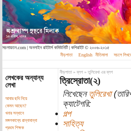
সচলায়তন.com | অনলাইন রাইটার্স কমিউনিটি | কপিরাইট © ২০০৬-২০১৫
নীড়পাতা
English
নীতিমালা
সচলে লিখত
নীড়পাতা
»
ব্লগ
»
তুলিরেখা এর ব্লগ
লেখকের অন্যান্য
ত্রিস্রোতা(২)
লেখা
লিখেছেন
তুলিরেখা
(তারিখ
আবার ছবি নিয়ে
ক্যাটেগরি:
কেমন আছেন?
গল্প
খনার সন্ধানে
মঙ্গলকাব্যে রান্নাবান্না
সাহিত্য
প্রথম শিক্ষক