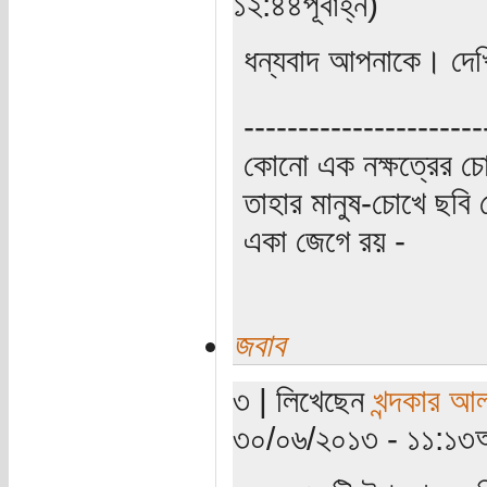
১২:৪৪পূর্বাহ্ন)
ধন্যবাদ আপনাকে। দেখি
----------------------
কোনো এক নক্ষত্রের চো
তাহার মানুষ-চোখে ছবি 
একা জেগে রয় -
জবাব
৩ | লিখেছেন
খন্দকার আ
৩০/০৬/২০১৩ - ১১:১৩অ