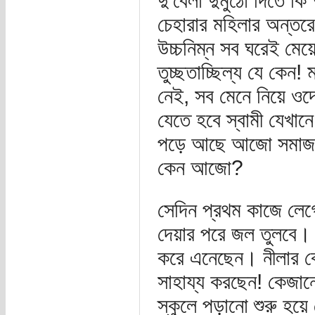
দু'বেলা দুমুঠো দিতে 
চেহারার মহিলার অন্তরে
উচ্চনিম্ন সব ঘরেই মে
তুচ্ছতাচ্ছিল্য যে কেন!
নেই, সব মেনে নিয়ে ওদে
যেতে হবে স্বামী যেখান
পড়ে আছে আজো সমাজ? ন
কেন আজো?
সেদিন প্রথম কাজে লেগে
দেয়ার পরে জল তুলবে। ত
করে এনেছেন। নীলার ক
সাহায্য করছেন! কেজান
স্কুলে পড়ানো শুরু হয়ে 