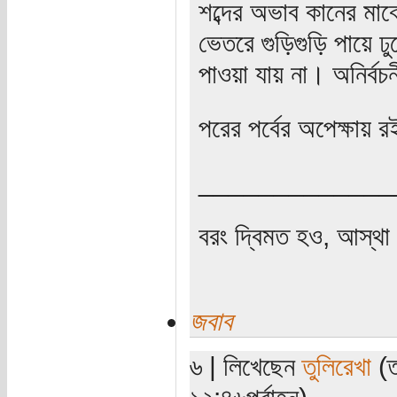
শব্দের অভাব কানের মাঝ
ভেতরে গুড়িগুড়ি পায়ে ঢ
পাওয়া যায় না। অনির্ব
পরের পর্বের অপেক্ষায় 
_____________
বরং দ্বিমত হও, আস্থা 
জবাব
৬ | লিখেছেন
তুলিরেখা
(ত
১২:৪৬পূর্বাহ্ন)