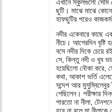
এখানে স্কুলগুলো সোম থ
ছুটি। মাঝে মাঝে কোনো
হাফছুটির পরেও কাজকর্
নদীর একেবারে কাছে এক
নীচে। আগেরদিন বৃষ্টি 
বসে নদীর দিকে চেয়ে 
সে, কিন্তু নদী ও খুব 
হয়েছিলো নৌকা করে, স
কথা, আকাশ ভর্তি এলে
সন্দেশ আর মুসুম্বিলেব
গেছিলেন। পরীক্ষার দিন
পারতো না নীলা, টেনশন
হবে না বলে মা নীলাকে জ