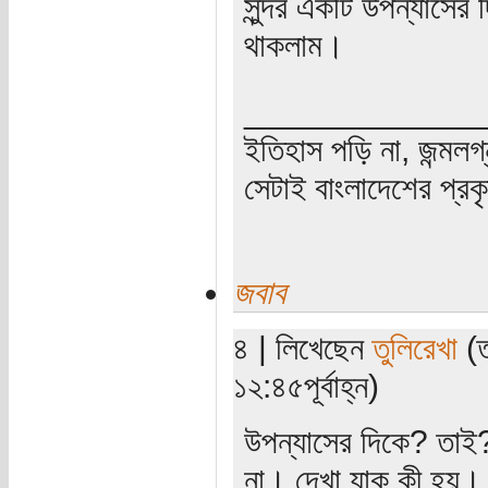
সুন্দর একটি উপন্যাসের 
থাকলাম।
_____________
ইতিহাস পড়ি না, জন্মলগ
সেটাই বাংলাদেশের প্র
জবাব
৪ | লিখেছেন
তুলিরেখা
(ত
১২:৪৫পূর্বাহ্ন)
উপন্যাসের দিকে? তাই
না। দেখা যাক কী হয়।