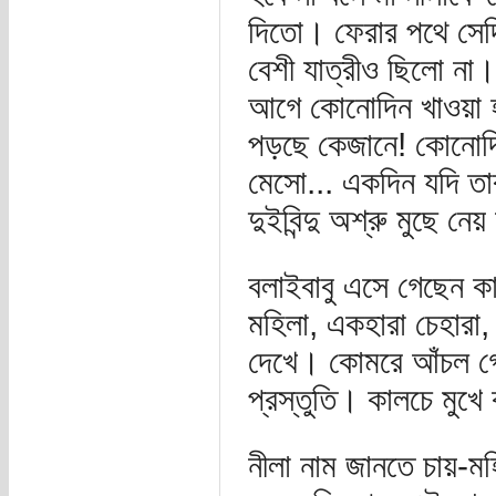
দিতো। ফেরার পথে সেদি
বেশী যাত্রীও ছিলো না
আগে কোনোদিন খাওয়া 
পড়ছে কেজানে! কোনোদিন 
মেসো... একদিন যদি তারা
দুইবিন্দু অশ্রু মুছে ন
বলাইবাবু এসে গেছেন 
মহিলা, একহারা চেহারা,
দেখে। কোমরে আঁচল গো
প্রস্তুতি। কালচে মুখে
নীলা নাম জানতে চায়-ম