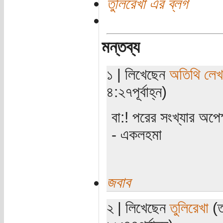
তুলিরেখা এর ব্লগ
মন্তব্য
১ | লিখেছেন
অতিথি লে
৪:২৭পূর্বাহ্ন)
বা:! পরের সংখ্যার অপে
- একলহমা
জবাব
২ | লিখেছেন
তুলিরেখা
(ত