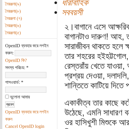
ধারাবাহিক
নৈরঞ্জনা(৯)
সববয়সী
নৈরঞ্জনা(৮)
নৈরঞ্জনা (৭)
২।বাগানে এসে আক্ষরিক 
নৈরঞ্জনা(৬)
নৈরঞ্জনা(৫)
বাগানটাও দারুণ! আহ, ত
সারাজীবন থাকতে হলে ক
OpenID ব্যবহার করে লগইন
করুন:
তার শহরের হইহট্টগোল, 
OpenID কি?
রেস্তরাঁয় খেতে যাওয়া, অ
সদস্য পরিচয়:
*
প্রশ্রয় দেওয়া, দলাদলি,
পাসওয়ার্ড:
*
শান্তিতে কাটিয়ে দিতে
ভুলোনা আমায়
একাকীত্ব তার কাছে কষ্
উঠেছে, এমনি সাধারণ ব
OpenID ব্যবহার করে লগইন
করুন
ওর হাসিখুশী মিশুকে আর 
Cancel OpenID login