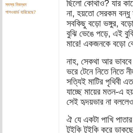
ছিলো কোথাও? যার কাছে
সদস্য নিবন্ধন
না, হয়তো সেরকম বন্ধু
পাসওয়ার্ড হারিয়েছে?
সবকিছু বড়ো ভঙ্গুর, ব
বুঝি ভেঙে পড়ে, এই বুঝি 
মারে! একজনকে বড়ো বে
নাহ, সেকথা আর ভাববে 
ভরে টেনে নিতে নিতে 
সত্যিই মাটির পৃথিবী এত
যাচ্ছে মায়ের মতন-এ হ
সেই হৃদয়ভার না বললেও
ঐ যে একটা পাখি পাতার
টুইকি টুইকি করে ডাকছ