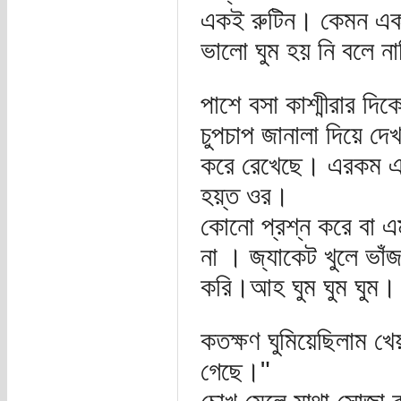
একই রুটিন। কেমন একটা 
ভালো ঘুম হয় নি বলে না
পাশে বসা কাশ্মীরার দ
চুপচাপ জানালা দিয়ে দ
করে রেখেছে। এরকম এক
হয়্ত ওর।
কোনো প্রশ্ন করে বা এ
না । জ্যাকেট খুলে ভাঁ
করি।আহ ঘুম ঘুম ঘুম।
কতক্ষণ ঘুমিয়েছিলাম খ
গেছে।"