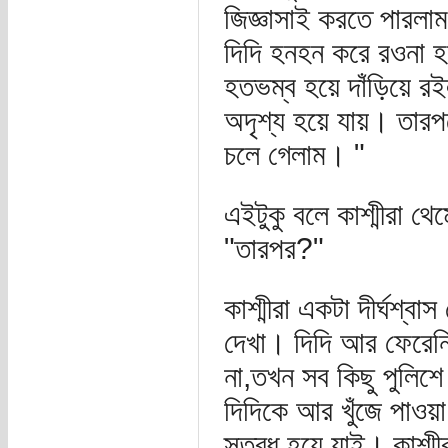
জিজ্ঞাসাই করতে পারলাম
দিদি হনহন করে রওনা 
হতভম্ব হয়ে দাঁড়িয়ে রইল
অদৃশ্য হয়ে যায়। তারপর
চলে গেলাম। "
এইটুকু বলে কাশ্মীরা থ
"তারপর?"
কাশ্মীরা একটা দীর্ঘশ্
দেখা। দিদি আর ফেরেন
না,তখন সব কিছু পুলিশ
দিদিকে আর খুঁজে পাওয়া
স্তব্ধ হয়ে যাই। কাশ্মী