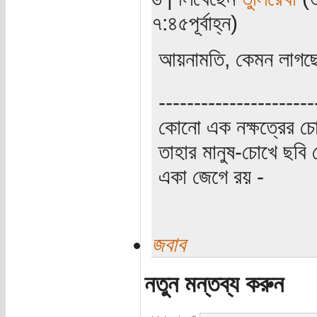
৭:৪৫পূর্বাহ্ন)
আয়নামতি, কেমন লাগছ
----------------------
কোনো এক নক্ষত্রের চো
তাহার মানুষ-চোখে ছবি 
একা জেগে রয় -
জবাব
নতুন মন্তব্য করুন