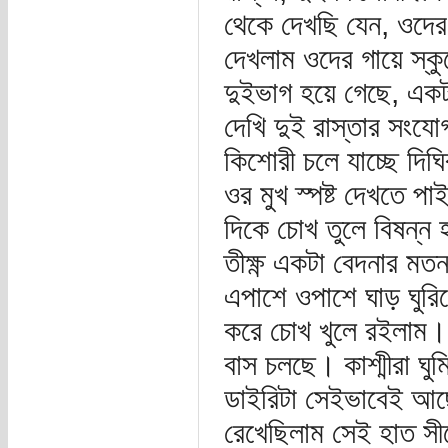
থেকে দেখছি যেন, ওদের
দেখলাম ওদের গায়ে স্কু
দুইভাগ হয়ে গেছে, একট
দেখি দুই রাস্তার সং
কিশোরী চলে যাচ্ছে দি
ওর মুখ স্পষ্ট দেখতে প
দিকে চোখ তুলে বিষন্ন
তীক্ষ্ণ একটা বেদনার ম
এপাশে ওপাশে ঘাড় ঘুরি
করে চোখ খুলে রইলাম।
বাস চলছে। কাশ্মীরা ঘ
ডাইরিটা সেইভাবেই আছ
রেখেছিলাম সেই হাত স