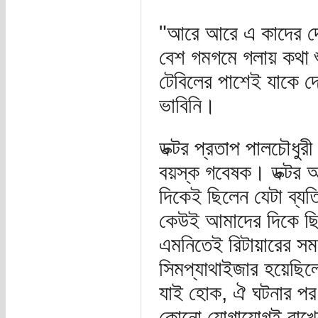
"আরে আরে এ কাদের দে
বেশ গমগমে গলায় কথা শ
টেবিলের পাশেই যাকে দ
ভাবিনি।
ডক্টর প্রতাপ পালচৌধুর
বয়স্ক গবেষক। ডক্টর আ
দিকেই ছিলেন যেটা ব্য
কেউই আমাদের দিকে ছি
এমনিতেই রিটায়ারের স
সিমপ্যাথাইজার হয়েছি
যাই হোক, ঐ ঘটনার পর
কোনো যোগাযোগই রাখেন