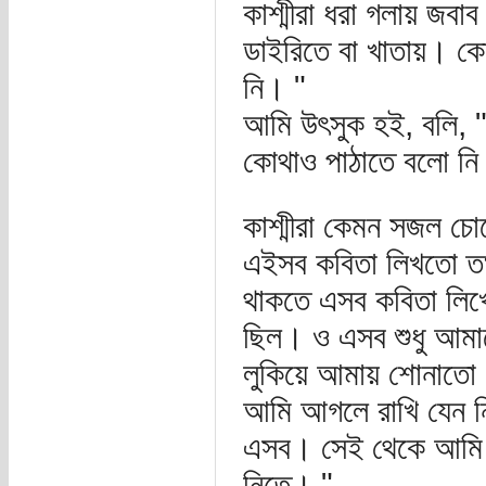
কাশ্মীরা ধরা গলায় জ
ডাইরিতে বা খাতায়। ক
নি। "
আমি উৎসুক হই, বলি, "
কোথাও পাঠাতে বলো নি
কাশ্মীরা কেমন সজল চোখ
এইসব কবিতা লিখতো তখ
থাকতে এসব কবিতা লিখে
ছিল। ও এসব শুধু আমা
লুকিয়ে আমায় শোনাতো। 
আমি আগলে রাখি যেন 
এসব। সেই থেকে আমি 
নিতে। "