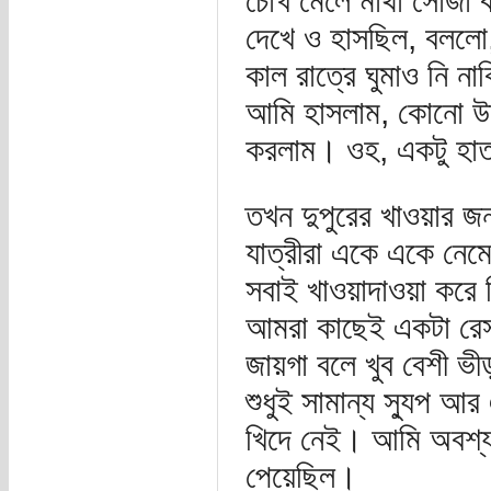
চোখ মেলে মাথা সোজা ক
দেখে ও হাসছিল, বললো,
কাল রাত্রে ঘুমাও নি না
আমি হাসলাম, কোনো উত
করলাম। ওহ, একটু হাত
তখন দুপুরের খাওয়ার জ
যাত্রীরা একে একে নেম
সবাই খাওয়াদাওয়া করে
আমরা কাছেই একটা রেস্
জায়গা বলে খুব বেশী ভীড়
শুধুই সামান্য স্যুপ আ
খিদে নেই। আমি অবশ্য 
পেয়েছিল।