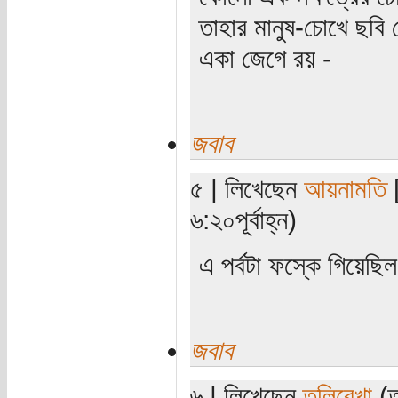
তাহার মানুষ-চোখে ছবি 
একা জেগে রয় -
জবাব
৫ | লিখেছেন
আয়নামতি
[
৬:২০পূর্বাহ্ন)
এ পর্বটা ফস্কে গিয়েছ
জবাব
৬ | লিখেছেন
তুলিরেখা
(ত