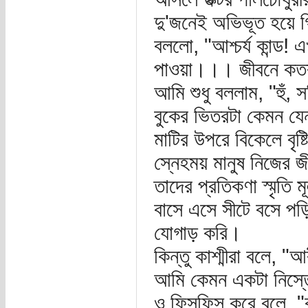
দু'জনেই অভিভূত হয়ে গি
বললো, "আশ্চর্য কান্ড!
পাওয়া।।। জীবনে কতরক
আমি শুধু বললাম, "হুঁ,
বুকের ভিতরটা কেমন যেন
মাটির উপরে বিকেলে বৃষ্
স্নেহময় মানুষ নিজের 
তাদের প্রতিকণা স্মৃতি
বাসে এসে সীটে বসে প
যোগাড় করি।
কিন্তু কাশ্মীরা বলে, "
আমি কেমন একটা নিস্ত
ও ফিসফিস করে বলে, "