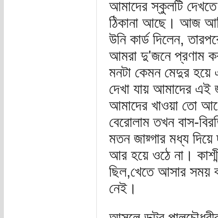
আমাদের স্কুলটি দেখতে
ঠিকানা আছে। আজ আমি
উনি কার্ড দিলেন, তারপর
আমরা দু'জনে প্রণাম 
মনটা কেমন মেদুর হয়ে এ
দেখা যায় আমাদের এই
আমাদের খাওয়া তো আগেই
বেরোলাম তখন বাস-বিরত
মতন জায়্গার মধ্য দিয়ে 
আর হয়ে ওঠে না। কাশ্মী
ছিল,খেতে আসার সময় ব
নেই।
আসলে ডক্টর পালচৌধুরীর