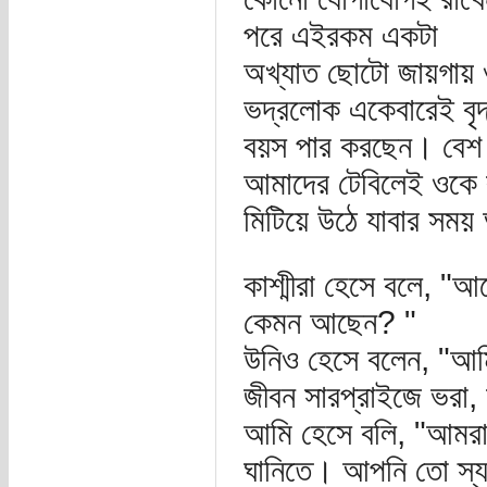
পরে এইরকম একটা
অখ্যাত ছোটো জায়গায় 
ভদ্রলোক একেবারেই বৃদ
বয়স পার করছেন। বেশ
আমাদের টেবিলেই ওকে 
মিটিয়ে উঠে যাবার সময়
কাশ্মীরা হেসে বলে, "
কেমন আছেন? "
উনিও হেসে বলেন, "আম
জীবন সারপ্রাইজে ভরা, 
আমি হেসে বলি, "আমরা 
ঘানিতে। আপনি তো স্য