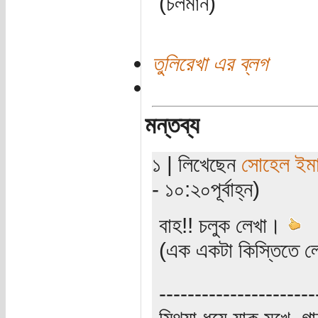
(চলমান)
তুলিরেখা এর ব্লগ
মন্তব্য
১ | লিখেছেন
সোহেল ইম
- ১০:২০পূর্বাহ্ন)
বাহ!! চলুক লেখা।
(এক একটা কিস্তিতে লে
----------------------
মিথ্যা ধুয়ে যাক মুখে, গ