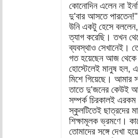
কোনোদিন এলেন না ইনস্
দু'বার আসতে পারতেন!"
উনি একটু হেসে বললেন,
ত্যাগ করেছি। তখন থেকে
ব্যবস্থাও সেখানেই। ত
গত হয়েছেন আজ থেকে প
হোস্টেলেই মানুষ হল, 
মিশে গিয়েছে। আমার সঙ
তাতে দু'জনের কেউই আম
সম্পর্ক চিরকালই এরকম
স্কুলটিতেই ছাত্রদের 
শিক্ষামূলক ভ্রমণে। 
তোমাদের সঙ্গে দেখা হ