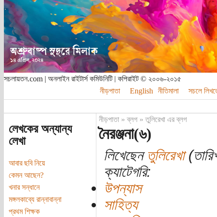
সচলায়তন.com | অনলাইন রাইটার্স কমিউনিটি | কপিরাইট © ২০০৬-২০১৫
নীড়পাতা
English
নীতিমালা
সচলে লিখত
নীড়পাতা
»
ব্লগ
»
তুলিরেখা এর ব্লগ
লেখকের অন্যান্য
নৈরঞ্জনা(৬)
লেখা
লিখেছেন
তুলিরেখা
(তারিখ
আবার ছবি নিয়ে
ক্যাটেগরি:
কেমন আছেন?
উপন্যাস
খনার সন্ধানে
মঙ্গলকাব্যে রান্নাবান্না
সাহিত্য
প্রথম শিক্ষক