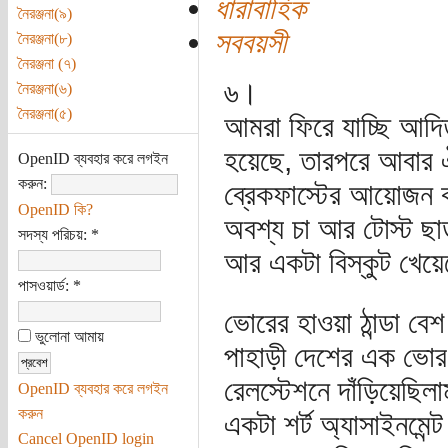
ধারাবাহিক
নৈরঞ্জনা(৯)
সববয়সী
নৈরঞ্জনা(৮)
নৈরঞ্জনা (৭)
৬।
নৈরঞ্জনা(৬)
নৈরঞ্জনা(৫)
আমরা ফিরে যাচ্ছি আদি
হয়েছে, তারপরে আবার 
OpenID ব্যবহার করে লগইন
করুন:
ব্রেকফাস্টের আয়োজন 
OpenID কি?
অবশ্য চা আর টোস্ট ছাড়া
সদস্য পরিচয়:
*
আর একটা বিস্কুট খেয়
পাসওয়ার্ড:
*
ভোরের হাওয়া ঠান্ডা 
ভুলোনা আমায়
পাহাড়ী দেশের এক ভো
রেলস্টেশনে দাঁড়িয়েছিল
OpenID ব্যবহার করে লগইন
করুন
একটা শর্ট অ্যাসাইনমেন
Cancel OpenID login