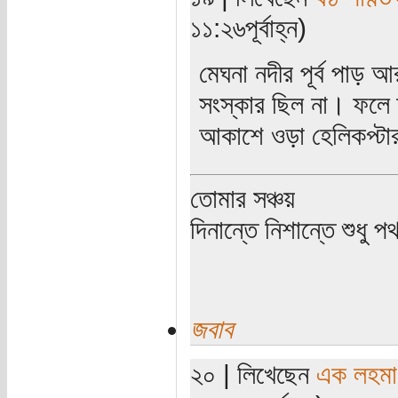
১১:২৬পূর্বাহ্ন)
মেঘনা নদীর পূর্ব পাড় আ
সংস্কার ছিল না। ফলে ত
আকাশে ওড়া হেলিকপ্টা
তোমার সঞ্চয়
দিনান্তে নিশান্তে শুধু 
জবাব
২০ | লিখেছেন
এক লহমা