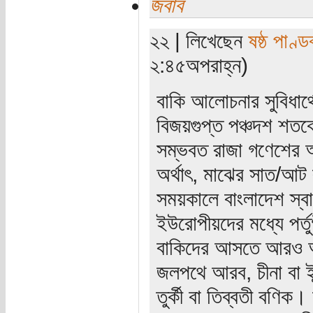
জবাব
২২ | লিখেছেন
ষষ্ঠ পাণ্ড
২:৪৫অপরাহ্ন)
বাকি আলোচনার সুবিধার্
বিজয়গুপ্ত পঞ্চদশ শতকে
সম্ভবত রাজা গণেশের 
অর্থাৎ, মাঝের সাত/আট 
সময়কালে বাংলাদেশ স্ব
ইউরোপীয়দের মধ্যে পর্ত
বাকিদের আসতে আরও অন
জলপথে আরব, চীনা বা ই
তুর্কী বা তিব্বতী বণি