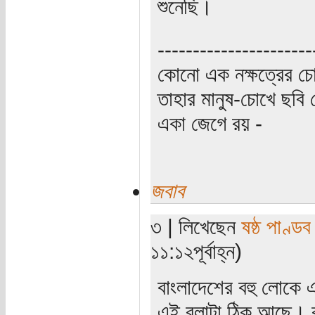
শুনেছি।
----------------------
কোনো এক নক্ষত্রের চো
তাহার মানুষ-চোখে ছবি 
একা জেগে রয় -
জবাব
৩ | লিখেছেন
ষষ্ঠ পাণ্ডব
১১:১২পূর্বাহ্ন)
বাংলাদেশের বহু লোকে 
এই বলাটা ঠিক আছে। 