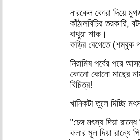
নারকেল কোরা দিয়ে মুগ
কাঁঠালবিচির তরকারি, ব
বাথুয়া শাক।
কড়ির বেগেতে (শম্বুক 
নিরামিষ পর্বের পরে আস
কোনো কোনো মাছের নাম
বিচিত্র!
খানিকটা তুলে দিচ্ছি মৎ
"চেঙ্গ মৎস্য দিয়া রান
কলার মূল দিয়া রান্ধে