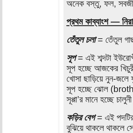
অনেক বস্তু, ফল, সবজী,
প্রথম কাব্যাংশ — নিরাম
তেঁতুল চলা
= তেঁতুল গা
সূপ
= এই শব্দটা ইউরোপীয়
সূপ হচ্ছে আজকের খিচুর
খোসা ছাড়িয়ে নুন-জলে 
সূপ হচ্ছে ঝোল (broth
সূপ্পা’র মানে হচ্ছে চালুন
কড়ির বেগ
= এই পদটির অ
বুঝিয়ে থাকলে থাকলে সে