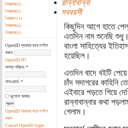
রান্নাবান্না
নৈরঞ্জনা(৯)
সববয়সী
নৈরঞ্জনা(৮)
নৈরঞ্জনা (৭)
কিছুদিন আগে হাতে পেলা
নৈরঞ্জনা(৬)
নৈরঞ্জনা(৫)
এতদিন নাম শুনেছি শুধু
বাংলা সাহিত্যের ইতিহ
OpenID ব্যবহার করে লগইন
করুন:
হয়েছিল।
OpenID কি?
সদস্য পরিচয়:
*
এতদিন বাদে বইটি পেয়ে
চাঁদ সদাগরের কাহিনি 
পাসওয়ার্ড:
*
এইবারে পড়তে গিয়ে দে
ভুলোনা আমায়
রান্নাবান্নার কথা পড়
গেলাম।
OpenID ব্যবহার করে লগইন
করুন
Cancel OpenID login