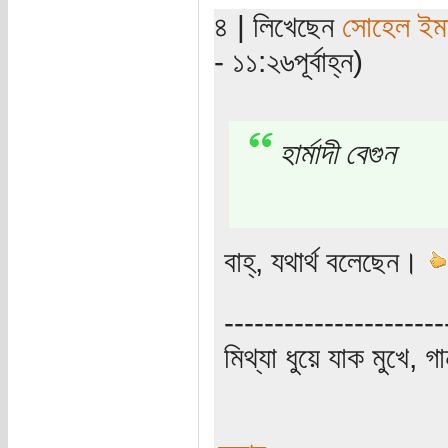
৪ | লিখেছেন
সোহেল ইম
- ১১:২৬পূর্বাহ্ন)
হার্মাদী বেগুন
বাহ্, যথার্থ বলেছেন।
----------------------
মিথ্যা ধুয়ে যাক মুখে, গ