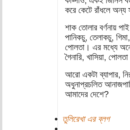
কায়্দাও, একই জিনিস ব
করে কেটে রাঁধলে অন্য 
শাক তোলার বর্ণনায় পাই
পানিকচু, তেলাকচু, গিমা,
পোলতা। এর মধ্যে অনেক
গৈনারি, খাসিয়া, পোলত
আরো একটা ব্যাপার, নির
অধুনাপ্রচলিত আনাজপা
আমাদের দেশে?
তুলিরেখা এর ব্লগ