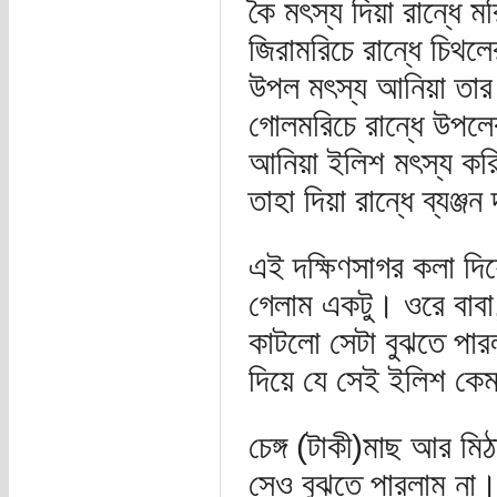
কৈ মৎস্য দিয়া রান্ধে 
জিরামরিচে রান্ধে চিথ
উপল মৎস্য আনিয়া তার 
গোলমরিচে রান্ধে উপল
আনিয়া ইলিশ মৎস্য কর
তাহা দিয়া রান্ধে ব্যঞ্
এই দক্ষিণসাগর কলা দি
গেলাম একটু। ওরে বাবা
কাটলো সেটা বুঝতে পারল
দিয়ে যে সেই ইলিশ কেম
চেঙ্গ (টাকী)মাছ আর মি
সেও বুঝতে পারলাম না। 