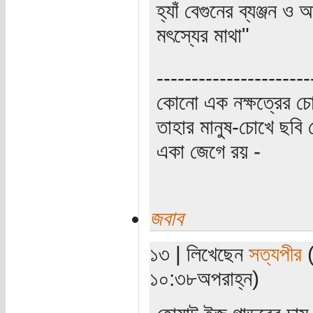
হ্যাঁ বেগুনের ব্যঞ্জন
মৎস্যের মাথা"
----------------------
কোনো এক নক্ষত্রের চো
তাহার মানুষ-চোখে ছবি 
একা জেগে রয় -
জবাব
১৩ | লিখেছেন
সত্যপীর
(
১০:৩৮অপরাহ্ন)