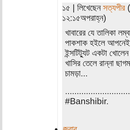
১৫ | লিখেছেন
সত্যপীর
(
১২:১৫অপরাহ্ন)
খাবারের যে তালিকা লম
পাকশাক হইলে আপনেই এযু
ইন্সটিট্যুট একটা খোলে
খাসির তেলে রান্না ছাগ
চামড়া...
............................
#Banshibir.
জবাব