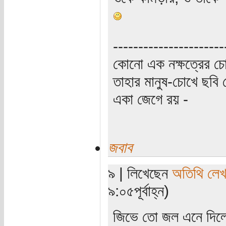
----------------------
কোনো এক নক্ষত্রের চো
তাহার মানুষ-চোখে ছবি 
একা জেগে রয় -
জবাব
৯ | লিখেছেন
অতিথি লে
৯:০৫পূর্বাহ্ন)
জিভে তো জল এনে দিলেন,