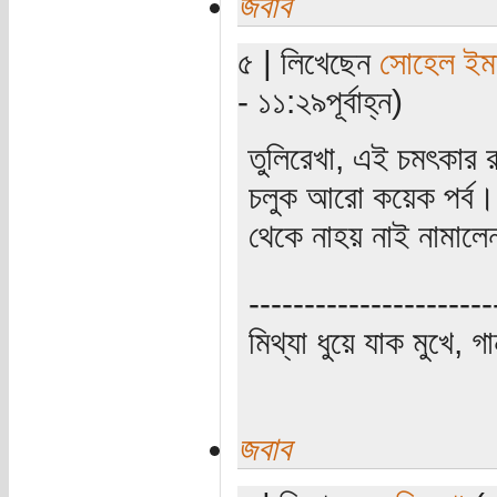
জবাব
৫ | লিখেছেন
সোহেল ইম
- ১১:২৯পূর্বাহ্ন)
তুলিরেখা, এই চমৎকার র
চলুক আরো কয়েক পর্ব। ম
থেকে নাহয় নাই নামাল
----------------------
মিথ্যা ধুয়ে যাক মুখে, গ
জবাব