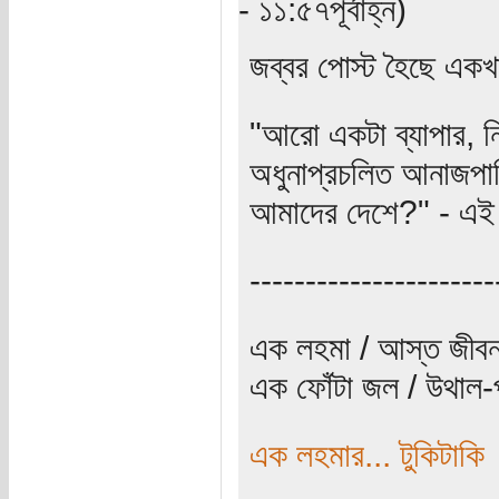
- ১১:৫৭পূর্বাহ্ন)
জব্বর পোস্ট হৈছে এক
"আরো একটা ব্যাপার, নি
অধুনাপ্রচলিত আনাজপা
আমাদের দেশে?" - এই 
----------------------
এক লহমা / আস্ত জীবন
এক ফোঁটা জল / উথাল-প
এক লহমার... টুকিটাকি