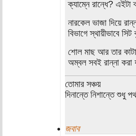
ক্যাম্নে রান্ধে? এইটা ক
নারকেল ভাজা দিয়ে রান্ন
বিভাগে স্থায়ীভাবে সিট
শোল মাছ আর তার কাটাক
অম্বল সবই রান্না করা
তোমার সঞ্চয়
দিনান্তে নিশান্তে শুধু 
জবাব