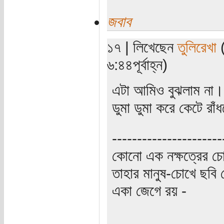
জবাব
১৭ | লিখেছেন
তুলিরেখা
(
৬:৪৪পূর্বাহ্ন)
এটা আমিও বুঝলাম না
ডুমা ডুমা করে কেটে র
----------------------
কোনো এক নক্ষত্রের চো
তাহার মানুষ-চোখে ছবি 
একা জেগে রয় -