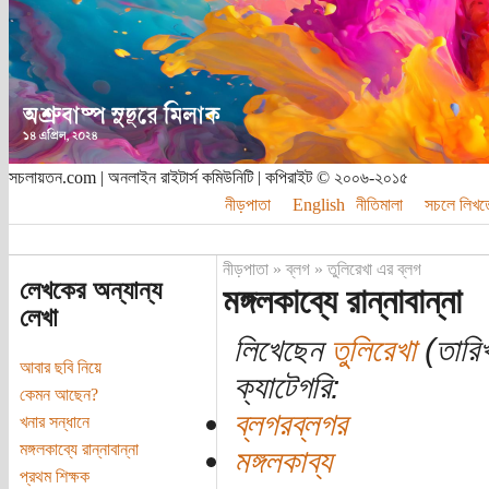
সচলায়তন.com | অনলাইন রাইটার্স কমিউনিটি | কপিরাইট © ২০০৬-২০১৫
নীড়পাতা
English
নীতিমালা
সচলে লিখত
নীড়পাতা
»
ব্লগ
»
তুলিরেখা এর ব্লগ
লেখকের অন্যান্য
মঙ্গলকাব্যে রান্নাবান্না
লেখা
লিখেছেন
তুলিরেখা
(তারিখ
আবার ছবি নিয়ে
ক্যাটেগরি:
কেমন আছেন?
ব্লগরব্লগর
খনার সন্ধানে
মঙ্গলকাব্যে রান্নাবান্না
মঙ্গলকাব্য
প্রথম শিক্ষক