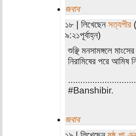
জবাব
১৮ | লিখেছেন
সত্যপীর
(
৯:২১পূর্বাহ্ন)
শুঞ্ছি মনসামঙ্গলে মা
নিরামিষের পরে আমিষ নি
............................
#Banshibir.
জবাব
১৯ | লিখেছেন
ষষ্ঠ পাণ্ড