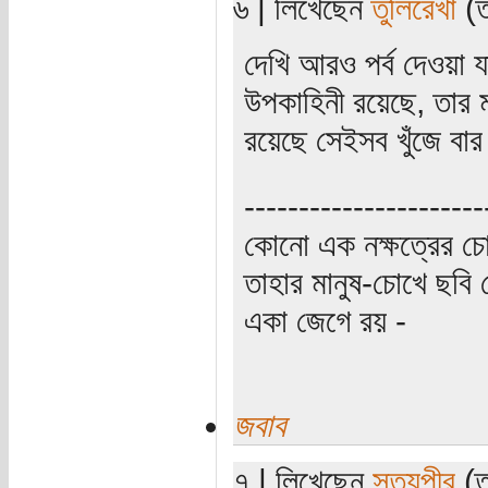
৬ | লিখেছেন
তুলিরেখা
(ত
দেখি আরও পর্ব দেওয়া য
উপকাহিনী রয়েছে, তার ম
রয়েছে সেইসব খুঁজে বা
----------------------
কোনো এক নক্ষত্রের চো
তাহার মানুষ-চোখে ছবি 
একা জেগে রয় -
জবাব
৭ | লিখেছেন
সত্যপীর
(ত