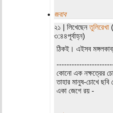
জবাব
২১ | লিখেছেন
তুলিরেখা
(
৩:৪৪পূর্বাহ্ন)
ঠিকই। এইসব মঙ্গলকাব
----------------------
কোনো এক নক্ষত্রের চো
তাহার মানুষ-চোখে ছবি 
একা জেগে রয় -