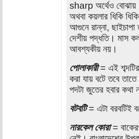
sharp অর্থেও বোঝায়। 
অথবা কয়লার ধিকি ধিকি 
আগুনে রান্না, ছাইচাপা
দেশীয় পদ্ধতি। মাস কল
আবশ্যকীয় নয়।
পোলাকারী
= এই শব্দটির ম
করা যায় বটে তবে তাতে ক
পদটা জুতের হবার কথা 
বটবটি
= এটা বরবটিই ব
নারকেল কোরা
= বাকেরগ
নেই। বাংলাদেশের উপকূ