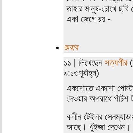
তাহার মানুষ-চোখে ছবি 
একা জেগে রয় -
জবাব
১১ | লিখেছেন
সত্যপীর
(
৯:১৩পূর্বাহ্ন)
একশোতে একশো পোস্ট। 
দেওয়ার অপরাধে পঁচিশ 
কলীন টেইলর সেনম্যাডাম
আছে। খুঁইজা দেখেন। ক