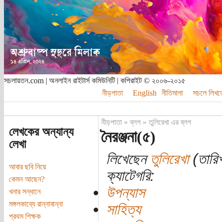
সচলায়তন.com | অনলাইন রাইটার্স কমিউনিটি | কপিরাইট © ২০০৬-২০১৫
নীড়পাতা
English
নীতিমালা
সচলে লিখত
নীড়পাতা
»
ব্লগ
»
তুলিরেখা এর ব্লগ
লেখকের অন্যান্য
নৈরঞ্জনা(৫)
লেখা
লিখেছেন
তুলিরেখা
(তারিখ
আবার ছবি নিয়ে
ক্যাটেগরি:
কেমন আছেন?
উপন্যাস
খনার সন্ধানে
মঙ্গলকাব্যে রান্নাবান্না
সাহিত্য
প্রথম শিক্ষক