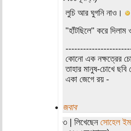
লুচি আর ঘুগনি নাও।
"হাঁটছিলে" করে দিলাম
----------------------
কোনো এক নক্ষত্রের চো
তাহার মানুষ-চোখে ছবি 
একা জেগে রয় -
জবাব
৩ | লিখেছেন
সোহেল ইম