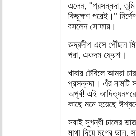
এলেন, "প্রসন্নদা, তু
কিছুক্ষণ পরেই।" নির্দ
বসলেন সোফায়।
রুদ্রদীপ এসে পৌঁছল ম
পরা, একদম ফ্রেশ।
খাবার টেবিলে আমরা চা
প্রসন্নদা। এঁর নামটি 
অপূর্ব! এই আদিত্যনগর
কাছে মনে হয়েছে ঈশ্বর
সবাই সুগন্ধী চালের ভা
মাথা দিয়ে মুগের ডাল, 