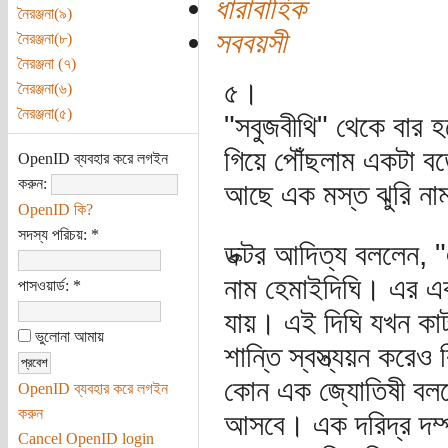
ধারাবাহিক
নৈরঞ্জনা(৯)
সববয়সী
নৈরঞ্জনা(৮)
নৈরঞ্জনা (৭)
৫।
নৈরঞ্জনা(৬)
নৈরঞ্জনা(৫)
"সবুজবীথি" থেকে বার হ
গিয়ে পৌঁছলাম একটা বড়ো
OpenID ব্যবহার করে লগইন
করুন:
আছে এক মস্ত ঝুরি না
OpenID কি?
সদস্য পরিচয়:
*
ডক্টর আদিত্য বললেন, "
নাম হেমাইদিঘি। এর এ
পাসওয়ার্ড:
*
যায়। এই দিঘি যখন কা
ভুলোনা আমায়
শান্তি স্বস্ত্যয়ন করে
কোন এক জ্যোতিষী বললে
OpenID ব্যবহার করে লগইন
করুন
আসবে। এক দরিদ্র দম্প
Cancel OpenID login