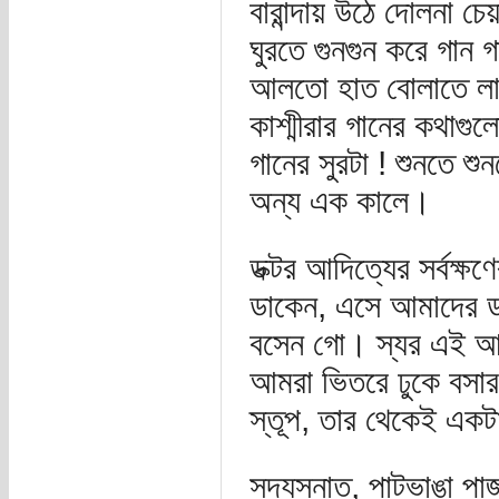
বারান্দায় উঠে দোলনা চ
ঘুরতে গুনগুন করে গা
আলতো হাত বোলাতে লা
কাশ্মীরার গানের কথাগু
গানের সুরটা ! শুনতে শ
অন্য এক কালে।
ডক্টর আদিত্যের সর্বক্
ডাকেন, এসে আমাদের ডা
বসেন গো। স্যর এই আ
আমরা ভিতরে ঢুকে বসার
স্তূপ, তার থেকেই একট
সদ্যস্নাত, পাটভাঙা পাজ