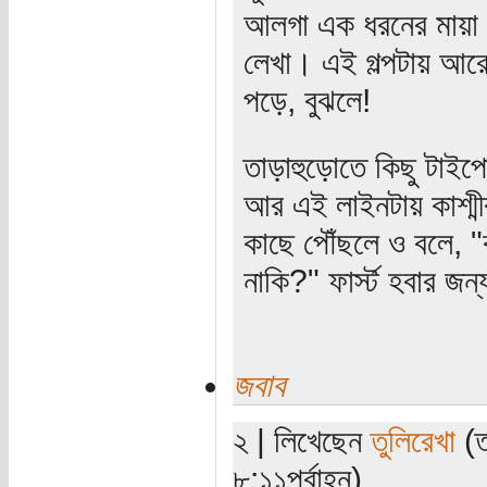
আলগা এক ধরনের মায়া থ
লেখা। এই গল্পটায় আরে
পড়ে, বুঝলে!
তাড়াহুড়োতে কিছু টাইপ
আর এই লাইনটায় কাশ্মী
কাছে পৌঁছলে ও বলে, 
নাকি?" ফার্স্ট হবার জন্য
জবাব
২ | লিখেছেন
তুলিরেখা
(ত
৮:১১পূর্বাহ্ন)