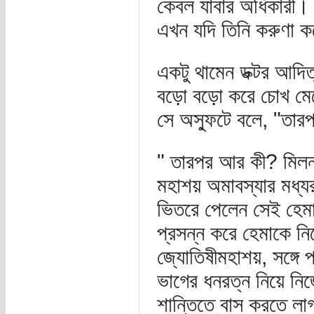
কেবল যাবার অধিকারী। জ
এখন যদি তিনি করুণা ক
একটু থামেন ডক্টর আদিত
বড়ো বড়ো করে চোখ মেলে
সে অস্ফুটে বলে, "তার
" তারপর আর কী? মিলন
মহাশয় অমাবস্যার মধ্যর
ভিতরে পেলেন সেই হেম
প্রসন্ন করে হেমাকে নি
জ্যোতিষীমহাশয়, সঙ্গে
ভাগের ধনরত্ন নিয়ে নিজ
শান্তিতে বাস করতে লা