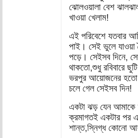
ঝোলওয়ালা বেশ ঝালঝাল মু
খাওয়া খেলাম!
এই পরিবেশে যতবার আসি
পাই। সেই ভুলে যাওয়া
পড়ে। সেইসব দিনে, সো
থাকতো,শুধু রবিবারে ছু
ভরপুর আয়োজনের হতো। 
চলে গেল সেইসব দিন!
একটা ঝড় যেন আমাকে উ
ক্রমাগতই একটার পর 
শান্ত,স্নিগ্ধ কোনো 