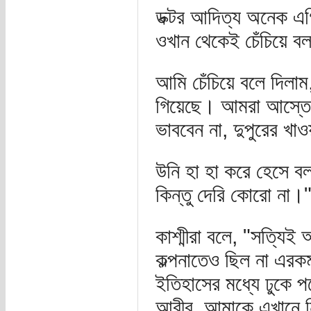
ডক্টর আদিত্য অনেক এ
ওখান থেকেই চেঁচিয়ে ব
আমি চেঁচিয়ে বলে দিলা
গিয়েছে। আমরা আস্তে
ভাববেন না, দুপুরের খা
উনি হা হা করে হেসে
কিন্তু দেরি কোরো না।
কাশ্মীরা বলে, "সত্যিই
কল্পনাতেও ছিল না এরক
ইতিহাসের মধ্যে ঢুকে প
আবীর, আমাকে এখানে 