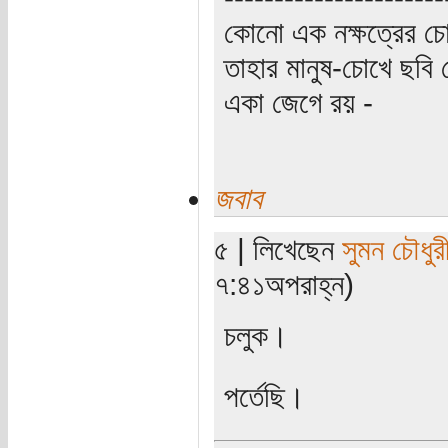
কোনো এক নক্ষত্রের চো
তাহার মানুষ-চোখে ছবি 
একা জেগে রয় -
জবাব
৫ | লিখেছেন
সুমন চৌধুর
৭:৪১অপরাহ্ন)
চলুক।
পর্তেছি।