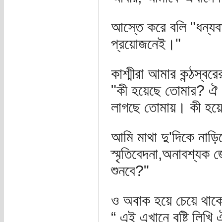
আস্তে করে বলি "ধন্য
প্রয়োজনেই।"
কাশ্মীরা আমার কন্ঠস্ব
"কী হয়েছে তোমার? ঐ 
লাগছে তোমায়। কী হয়
আমি মাথা দু'দিকে নাড়ি
স্মৃতিবেদনা,অনাবশ্যক 
শুনবে?"
ও অবাক হয়ে চেয়ে থাকে
“ এই এখানে বৃষ্টি লিখি