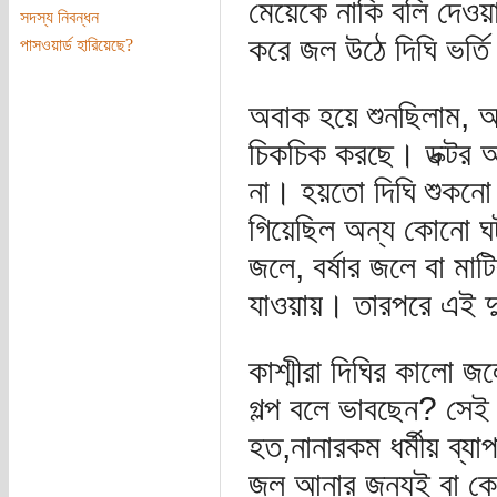
মেয়েকে নাকি বলি দেওয়া
সদস্য নিবন্ধন
করে জল উঠে দিঘি ভর্ত
পাসওয়ার্ড হারিয়েছে?
অবাক হয়ে শুনছিলাম, আ
চিকচিক করছে। ডক্টর আদ
না। হয়তো দিঘি শুকনো
গিয়েছিল অন্য কোনো ঘট
জলে, বর্ষার জলে বা মা
যাওয়ায়। তারপরে এই দুই
কাশ্মীরা দিঘির কালো জ
গল্প বলে ভাবছেন? সে
হত,নানারকম ধর্মীয় ব্য
জল আনার জন্যই বা কেন