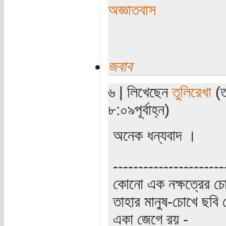
অজ্ঞাতবাস
জবাব
৬ | লিখেছেন
তুলিরেখা
(ত
৮:০৯পূর্বাহ্ন)
অনেক ধন্যবাদ ।
----------------------
কোনো এক নক্ষত্রের চো
তাহার মানুষ-চোখে ছবি 
একা জেগে রয় -