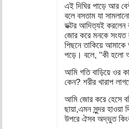
এই দিঘির পাড়ে আর বে
বলে বসতাম যা সামলানো
ডক্টর আদিত্যই করলেন
জোর করে মনকে সংযত ক
পিছনে তাকিয়ে আমাকে 
পড়ে। বলে, "কী হলো 
আমি গতি বাড়িয়ে ওর ক
কেন? শরীর খারাপ লাগ
আমি জোর করে হেসে বল
ছায়া,এমন সুন্দর হাওয়া
উপরে ঐসব অদ্ভুত কিংব