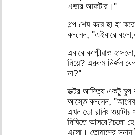
এভার আফটার।"
গল্প শেষ করে হা হা কর
বললেন, "এইবারে বলো,
এবারে কাশ্মীরাও হাসলো
নিয়ে? এরকম নির্জন কে
না?"
ডক্টর আদিত্য একটু চু
আস্তে বললেন, "আগেকা
এখন তো রানিং ওয়াটার 
দিঘিতে আসবে?চলো হে,
এলো। তোমাদের স্নান 