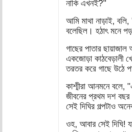
নাকি এখনই?"
আমি মাথা নাড়াই, বল
বলেছিল। হঠাৎ মনে প
গাছের পাতার ছায়াজাল আ
একজোড়া কাঠবেড়ালী খ
তরতর করে গাছে উঠে
কাশ্মীরা আনমনে বলে, "ঐ
জীবনের প্রথম দশ বছর 
সেই দিঘির গল্পটাও অন
ওহ, আবার সেই দিঘি! যত