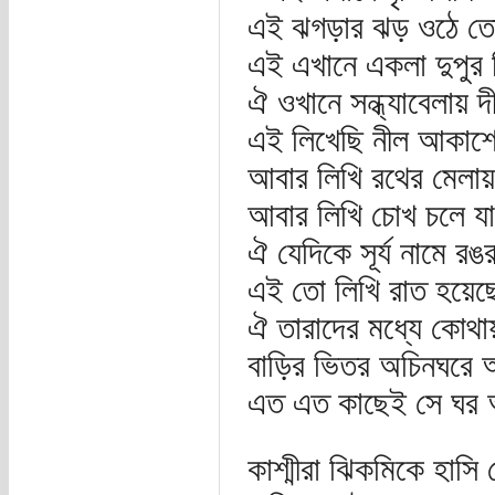
এই ঝগড়ার ঝড় ওঠে ত
এই এখানে একলা দুপুর দ
ঐ ওখানে সন্ধ্যাবেলায় 
এই লিখেছি নীল আকাশে
আবার লিখি রথের মেলায়
আবার লিখি চোখ চলে যা
ঐ যেদিকে সূর্য নামে র
এই তো লিখি রাত হয়েছে
ঐ তারাদের মধ্যে কোথা
বাড়ির ভিতর অচিনঘরে অ
এত এত কাছেই সে ঘর আ
কাশ্মীরা ঝিকমিকে হাসি 