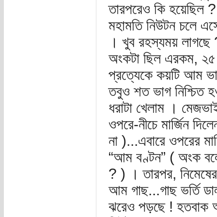
তারপরেও কি হয়েছিল ? 
মহামতি নিউটন চলে এসেছ
। খুব রহস্যময় লাগছে 
অংকটা ছিল এরকম, ২৫ 
প্রত্যেকে কয়টি আম ভ
তবুও শত ভাগ নিশ্চিত 
ধরাটা খেলাম । মেজভাই 
ওপরে-নীচে মার্জিন দিলে
না )...এবারে ওপরের মার
“আম বণ্টন” ( অংক বলে
? ) । তারপর, নিমেষের 
আম গাছ...গাছ ভর্তি ডা
ঝরেও পড়ছে ! হতবাক আম