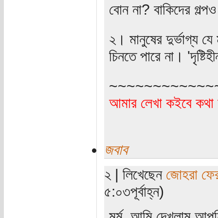
বোন না? বাকিদের গল্প
২। মানুষের দুর্ভাগ্য য
চিনতে পারে না। 'দৃষ্টি
~~~~~~~~~~~~
আমার লেখা কইবে কথা 
জবাব
২ | লিখেছেন
জোহরা ফে
৫:০৩পূর্বাহ্ন)
মর্ম, আমি দেখলাম আপনি