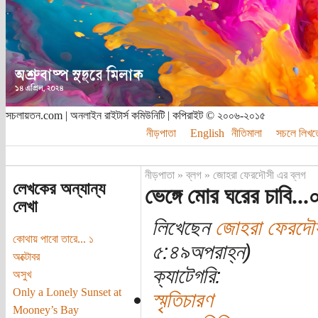
সচলায়তন.com | অনলাইন রাইটার্স কমিউনিটি | কপিরাইট © ২০০৬-২০১৫
নীড়পাতা
English
নীতিমালা
সচলে লিখত
নীড়পাতা
»
ব্লগ
»
জোহরা ফেরদৌসী এর ব্লগ
লেখকের অন্যান্য
ভেঙ্গে মোর ঘরের চাবি..
লেখা
লিখেছেন
জোহরা ফেরদৌ
কোথায় পাবো তারে... ১
৫:৪৯অপরাহ্ন)
অক্টোবর
ক্যাটেগরি:
অসুখ
Only a Lonely Sunset at
স্মৃতিচারণ
Mooney’s Bay