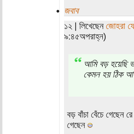
জবাব
১২ | লিখেছেন
জোহরা ফ
৯:৪৫অপরাহ্ন)
আমি বড় হয়েছি ভ
কেমন হয় ঠিক আই
বড় বাঁচা বেঁচে গেছেন র
গেছেন