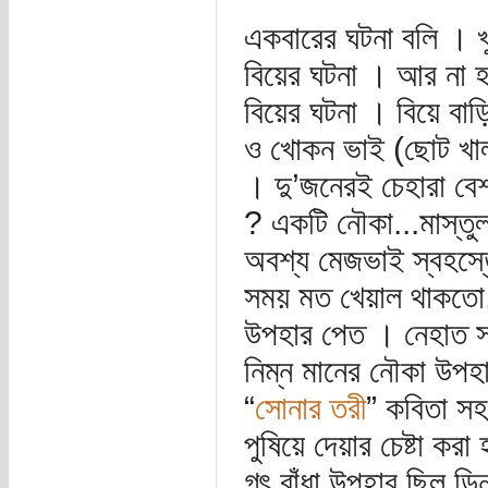
একবারের ঘটনা বলি । খ
বিয়ের ঘটনা । আর না হ
বিয়ের ঘটনা । বিয়ে বা
ও খোকন ভাই (ছোট খাল
। দু’জনেরই চেহারা বেশ
? একটি নৌকা...মাস্তুল
অবশ্য মেজভাই স্বহস্তে
সময় মত খেয়াল থাকতো, 
উপহার পেত । নেহাত সম
নিম্ন মানের নৌকা উপহা
“
সোনার তরী
” কবিতা সহয
পুষিয়ে দেয়ার চেষ্টা ক
গৎ বাঁধা উপহার ছিল ডিন