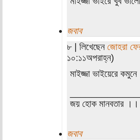
মাইজ্জা ভাইরে খুব ভা
জবাব
৮ | লিখেছেন
জোহরা ফে
১০:১১অপরাহ্ন)
মাইজ্জা ভাইয়েরে কমুন
_____________
জয় হোক মানবতার ।। 
জবাব