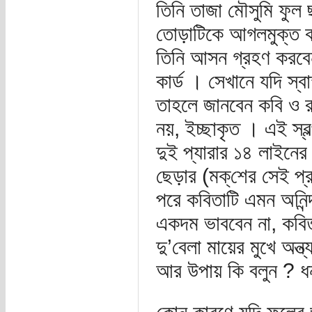
তিনি তাজা মৌসুমি ফুল 
তোড়াটিকে আগলমুক্ত ক
তিনি আসন গ্রহণ করবেন 
কার্ড । সেখানে যদি স্ব
তাহলে জানবেন কবি ও রা
নয়, ইচ্ছাকৃত । এই স্বল
দুই প্যারার ১৪ লাইনের
ছেড়ার (মক্‌শের সেই প
পরে কবিতাটি এমন অনিন্দ
একদম ভাববেন না, কবিত
দু’বেলা মায়ের মুখে অন্
আর উপায় কি বলুন ? ধন্