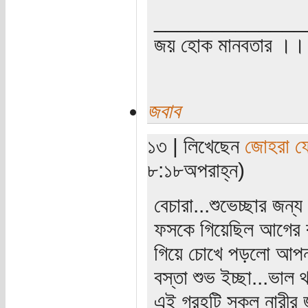
_____________
জয় হোক মানবতার ।। 
জবাব
১৩ | লিখেছেন
জোহরা ফ
৮:১৮অপরাহ্ন)
বেচারা...শুভেচ্ছার জন
ফসকে গিয়েছিল আগের ব
গিয়ে চোখে পড়লো আপনা
বস্তা শুভ ইচ্ছা...ভাল 
এই গ্রহটি সকল নারীর 