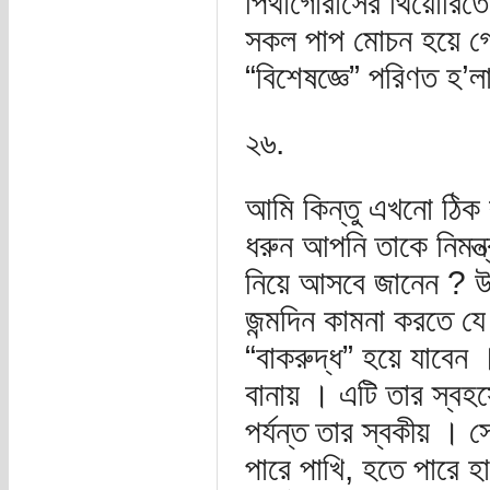
পিথাগোরাসের থিয়োরিতে 
সকল পাপ মোচন হয়ে গে
“বিশেষজ্ঞে” পরিণত হ’
২৬.
আমি কিন্তু এখনো ঠিক
ধরুন আপনি তাকে নিমন্ত
নিয়ে আসবে জানেন ? উ
জন্মদিন কামনা করতে যে
“বাকরুদ্ধ” হয়ে যাবেন 
বানায় । এটি তার স্বহস
পর্যন্ত তার স্বকীয় । স
পারে পাখি, হতে পারে 