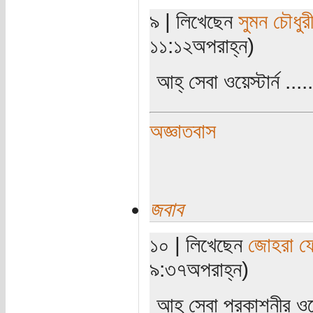
৯ | লিখেছেন
সুমন চৌধুর
১১:১২অপরাহ্ন)
আহ্ সেবা ওয়েস্টার্ন .....
অজ্ঞাতবাস
জবাব
১০ | লিখেছেন
জোহরা ফ
৯:৩৭অপরাহ্ন)
আহ্‌ সেবা প্রকাশনীর ওয়ে