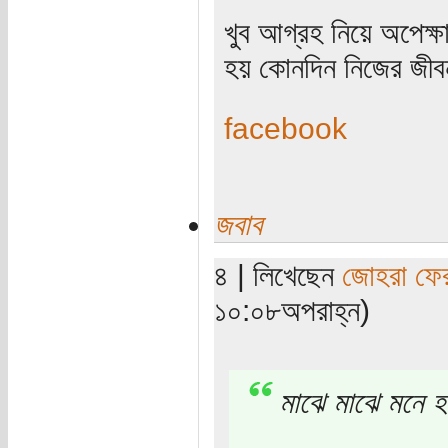
খুব আগ্রহ নিয়ে অপেক্
হয় কোনদিন নিজের জীব
facebook
জবাব
৪ | লিখেছেন
জোহরা ফে
১০:০৮অপরাহ্ন)
মাঝে মাঝে মনে 