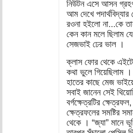
নিউটন এসে আসন গ্রহণ
আম দেখে পদার্থবিদ্যার 
রওনা হইলো না...কে তা
কেন কান মলে ছিলাম যে
সেজভাই ঢের ভাল ।
ক্লাস ফোর থেকে এইটে 
কথা ভুলে গিয়েছিলাম 
হাতের কাছে মেজ ভাইয়
সবাই জানেন সেই থিয়ো
বর্গক্ষেত্রটির ক্ষেত্রফল
ক্ষেত্রফলের সমষ্টির স
থেকে । “জ্যা” মানে ভ
তারপর সুঁচালো পেন্সিল দি