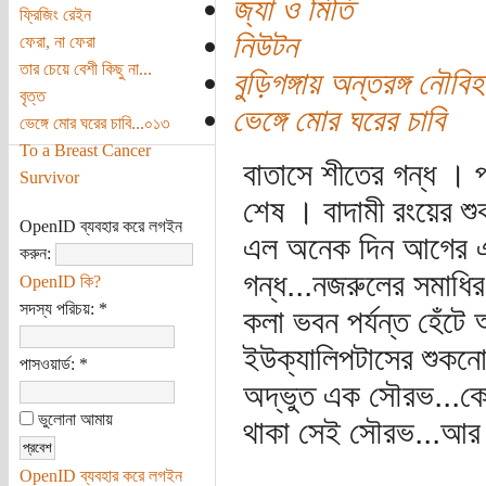
জ্যা ও মিতি
ফ্রিজিং রেইন
নিউটন
ফেরা, না ফেরা
তার চেয়ে বেশী কিছু না...
বুড়িগঙ্গায় অন্তরঙ্গ নৌবি
বৃত্ত
ভেঙ্গে মোর ঘরের চাবি
ভেঙ্গে মোর ঘরের চাবি...০১৩
To a Breast Cancer
বাতাসে শীতের গন্ধ । 
Survivor
শেষ । বাদামী রংয়ের শ
OpenID ব্যবহার করে লগইন
এল অনেক দিন আগের এ
করুন:
গন্ধ...নজরুলের সমাধির
OpenID কি?
সদস্য পরিচয়:
*
কলা ভবন পর্যন্ত হেঁট
ইউক্যালিপটাসের শুকনো
পাসওয়ার্ড:
*
অদ্ভুত এক সৌরভ...কো
ভুলোনা আমায়
থাকা সেই সৌরভ...আর তা
OpenID ব্যবহার করে লগইন