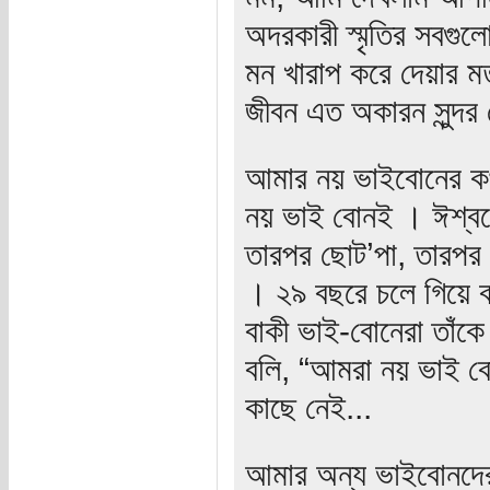
অদরকারী স্মৃতির সবগুল
মন খারাপ করে দেয়ার মত
জীবন এত অকারন সুন্দর
আমার নয় ভাইবোনের কথ
নয় ভাই বোনই । ঈশ্বর
তারপর ছোট’পা, তারপর
। ২৯ বছরে চলে গিয়ে 
বাকী ভাই-বোনেরা তাঁক
বলি, “আমরা নয় ভাই ব
কাছে নেই...
আমার অন্য ভাইবোনদে