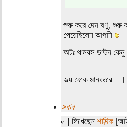
শুরু করে দেন ঘণু, শুর
পেয়েছিলেন আপনি
অটঃ থামবস ডাউন কেনু 
_____________
জয় হোক মানবতার ।। 
জবাব
৫ | লিখেছেন
শাব্দিক
[অতি