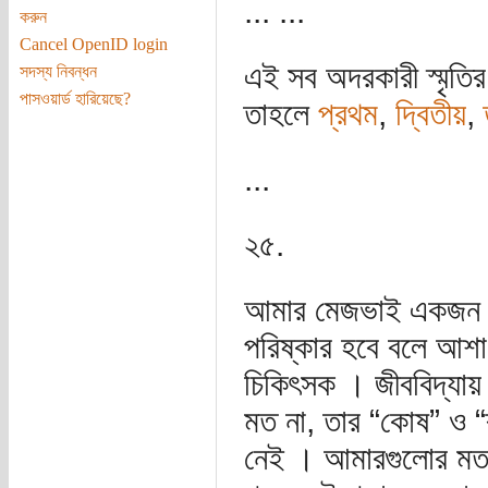
... ...
করুন
Cancel OpenID login
এই সব অদরকারী স্মৃতি
সদস্য নিবন্ধন
পাসওয়ার্ড হারিয়েছে?
তাহলে
প্রথম
,
দ্বিতীয়
,
...
২৫.
আমার মেজভাই একজন ভী
পরিষ্কার হবে বলে আশা
চিকিৎসক । জীববিদ্যায় 
মত না, তার “কোষ” ও “ব
নেই । আমারগুলোর মত