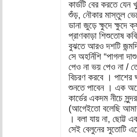
কার্ডটি বের করতে যেন
শুঁড়, নৌকার মাস্তুল ভ
ডানা জুড়ে ক্ষুদে ক্ষুদে
প্রাণকাড়া শিশুতোষ কব
বুঝতে আরও দশটি জন্মদ
সে অহর্নিশি “পাগলা দাশ
পেও না ভয় পেও না / ত
বিচরণ করবে । পাশের ঘ
শুনতে পাবেন । এক অর
কার্ডের একদম নীচে সুন্
(আগেইতো বলেছি আমার 
। বলা যায় না, ছোট্ট এ
সেই বেলুনের সুতোটি এস