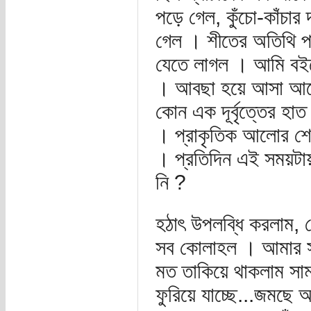
পড়ে গেল, কুঁচো-কাঁচা
গেল । শীতের অতিথি প
যেতে লাগল । আমি বইয়
। আবছা হয়ে আসা আলোর শ
কোন এক দূর্বৃত্তের হাত
। প্রাকৃতিক আলোর শেষ
। প্রতিদিন এই সময়টায়
নি ?
হঠাৎ উপলব্ধি করলাম,
সব কোলাহল । আমার সাম
মত তাকিয়ে থাকলাম সা
ফুরিয়ে যাচ্ছে...জমছে 