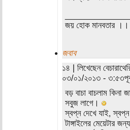
_____________
জয় হোক মানবতার ।। 
জবাব
১৪ | লিখেছেন বেচারাথেরি
০৩/০১/২০১৩ - ৩:৫৩পূর্ব
বড় বাচা বাচলাম কিনা জ
সবুজ লাগে।
স্বপ্ন দেখে যাই, স্ব
টাঙ্গাইলের মেয়েটার জন্