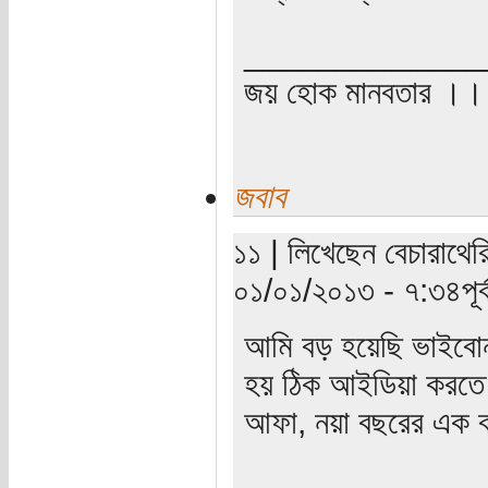
_____________
জয় হোক মানবতার ।। 
জবাব
১১ | লিখেছেন বেচারাথেরি
০১/০১/২০১৩ - ৭:৩৪পূর্ব
আমি বড় হয়েছি ভাইবোন
হয় ঠিক আইডিয়া করতে প
আফা, নয়া বছরের এক বস