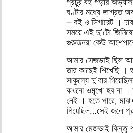
প্রচুর বই পড়ার অভ্যা
ঘণ্টার মধ্যে জাগ্রত অ
– বই ও সিগারেট । ঢা
সময়ে এই দু’টো জিনিষের
গুরুজনরা কেউ আশেপাশে 
আমার সেজভাই ছিল আমার
তার কাছেই শিখেছি । ভ
সাকুল্যে দু’বার গিয়েছ
কখনো ওমুখো হব না । ত
নেই । হতে পারে, মাঝখ
গিয়েছিল...সেই জলে প্র
আমার মেজভাই কিন্তু গণ