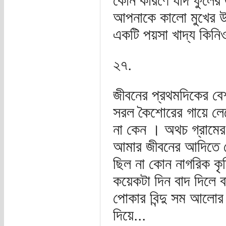
কোন কারণে যদি ফুলের 
আপনাকে কালো মুখের উজ
একটি পয়সা খাদ্য কিনিও 
২৭.
জীবনের প্রথমদিকের ব
সরল কৈশোরের গায়ে লে
না কেন । অথচ গ্রামের 
আমার জীবনের আদিতে য
ছিল না কোন নাগরিক কৃত্
কয়েকটা দিন বাদ দিলে 
পোকার বিন্দু সম আলো
দিয়ে...