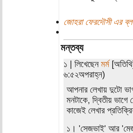
জোহরা ফেরদৌসী এর ব্ল
মন্তব্য
১ | লিখেছেন
মর্ম
[অতিথি]
৬:৫২অপরাহ্ন)
আপনার লেখায় দুটো ভা
মনটাকে, দ্বিতীয় ভাগে 
কাজেই লেখার প্রতিক্রি
১। 'সেজভাই' আর 'মে