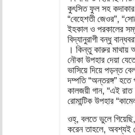
কুৎসিত ফুল সহ কদাকার 
“বেহেশতী জেওর”, “সোল
ইহকাল ও পরকালের সম্
বিদ্যানুরাগী বন্ধু বান
। কিন্তু কারুর মাথায়
নৌকা উপহার দেয়া যেতে 
ভাসিয়ে দিয়ে পড়ন্ত বে
দম্পতি “অন্তরঙ্গ” হতে 
কালজয়ী গান, “এই রাত ত
রোমান্টিক উপহার “কাম
ওহ্‌, বলতে ভুলে গিয়েছ
করেন তাহলে, অবশ্যই য