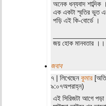
অনেক ধন্যবাদ শাব্দি
এক একটা স্মৃতির ভুত 
পড়ি এই কি-বোর্ডে ।
_____________
জয় হোক মানবতার ।। 
জবাব
৭ | লিখেছেন
কুমার
[অতি
৯:০৭অপরাহ্ন)
এই সিরিজটা আগে পড়া