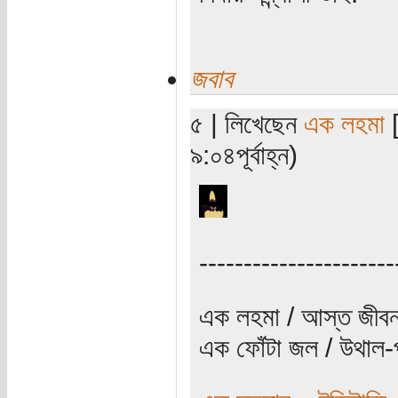
জবাব
৫ | লিখেছেন
এক লহমা
[
৯:০৪পূর্বাহ্ন)
----------------------
এক লহমা / আস্ত জীবন
এক ফোঁটা জল / উথাল-প