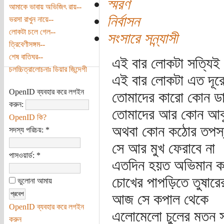
স্মরণ
আমাকে ভাবায় অভিজিৎ রায়--
নির্বাসন
ভরসা রাখুন নায়ে--
লোকটা চলে গেল--
সংসারে সন্ন্যাসী
ত্রিবেণীসঙ্গম--
শেষ বাতিঘর--
এই বার লোকটা সত্যিই ন
চলচ্চিত্রালোচনাঃ ডিয়ার জিন্দেগী
এই বার লোকটা এত দূর
OpenID ব্যবহার করে লগইন
তোমাদের কারো কোন ডা
করুন:
তোমাদের আর কোন আকুল 
OpenID কি?
অথবা কোন কঠোর তপস্
সদস্য পরিচয়:
*
সে আর মুখ ফেরাবে না 
পাসওয়ার্ড:
*
এতদিন হয়ত অভিমান ক
চোখের পাপড়িতে তুষারে
ভুলোনা আমায়
আজ সে কপাল থেকে
OpenID ব্যবহার করে লগইন
এলোমেলো চুলের মতন স
করুন