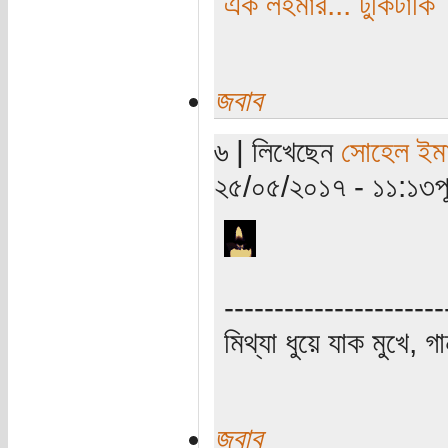
এক লহমার... টুকিটাকি
জবাব
৬ | লিখেছেন
সোহেল ইম
২৫/০৫/২০১৭ - ১১:১৩পূর্
----------------------
মিথ্যা ধুয়ে যাক মুখে, গ
জবাব