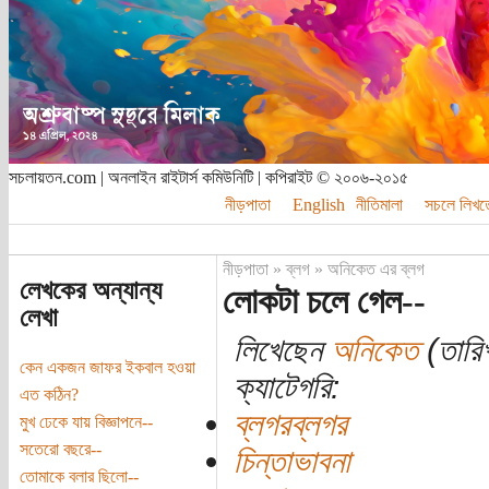
সচলায়তন.com | অনলাইন রাইটার্স কমিউনিটি | কপিরাইট © ২০০৬-২০১৫
নীড়পাতা
English
নীতিমালা
সচলে লিখত
নীড়পাতা
»
ব্লগ
»
অনিকেত এর ব্লগ
লেখকের অন্যান্য
লোকটা চলে গেল--
লেখা
লিখেছেন
অনিকেত
(তারি
কেন একজন জাফর ইকবাল হওয়া
ক্যাটেগরি:
এত কঠিন?
ব্লগরব্লগর
মুখ ঢেকে যায় বিজ্ঞাপনে--
সতেরো বছরে--
চিন্তাভাবনা
তোমাকে বলার ছিলো--