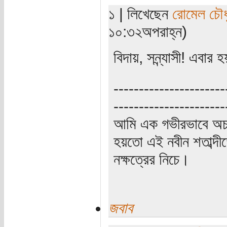
১ | লিখেছেন
রোমেল চৌধ
১০:৩২অপরাহ্ন)
বিদায়, সন্ন্যাসী! এবার
----------------------
----------------------
আমি এক গভীরভাবে অচ
হয়তো এই নবীন শতাব্দী
নক্ষত্রের নিচে।
জবাব