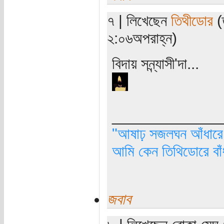
৭ | লিখেছেন
তিথীডোর
(ত
২:০৬অপরাহ্ন)
বিদায় সন্ন্যাসী'দা...
_____________
"আষাঢ় সজলঘন আঁধারে, 
আমি কেন তিথিডোরে বাঁ
জবাব