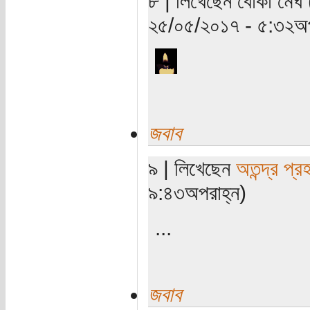
৮ | লিখেছেন বোকা মেঘ (
২৫/০৫/২০১৭ - ৫:৩২অপ
জবাব
৯ | লিখেছেন
অতন্দ্র প্র
৯:৪৩অপরাহ্ন)
...
জবাব