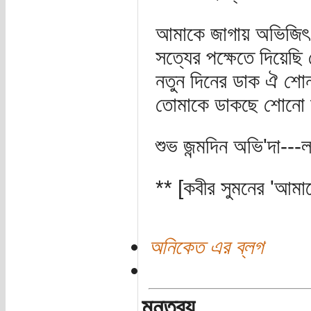
আমাকে জাগায় অভিজিৎ
সত্যের পক্ষেতে দিয়েছি
নতুন দিনের ডাক ঐ শোন
তোমাকে ডাকছে শোনো অ
শুভ জন্মদিন অভি'দা---
** [কবীর সুমনের 'আমাক
অনিকেত এর ব্লগ
মন্তব্য