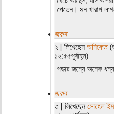
বেঁচে আছেন, যদি অপরাধ
পেতেন। মন খারাপ লা
জবাব
২ | লিখেছেন
অনিকেত
(ত
১২:৫৫পূর্বাহ্ন)
পড়ার জন্যে অনেক ধন্যব
জবাব
৩ | লিখেছেন
সোহেল ইম