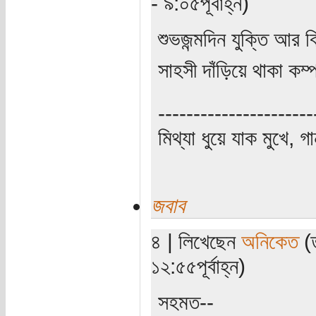
- ৯:০৫পূর্বাহ্ন)
শুভজন্মদিন যুক্তি আর 
সাহসী দাঁড়িয়ে থাকা কম্
----------------------
মিথ্যা ধুয়ে যাক মুখে, গ
জবাব
৪ | লিখেছেন
অনিকেত
(ত
১২:৫৫পূর্বাহ্ন)
সহমত--