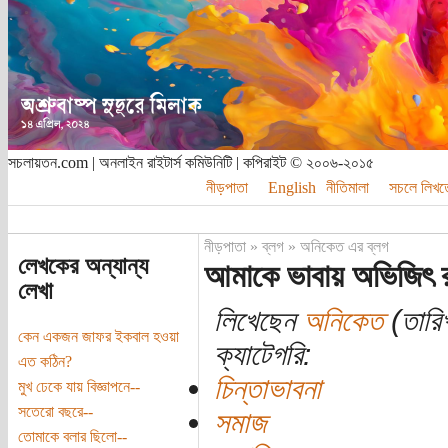
সচলায়তন.com | অনলাইন রাইটার্স কমিউনিটি | কপিরাইট © ২০০৬-২০১৫
নীড়পাতা
English
নীতিমালা
সচলে লিখত
নীড়পাতা
»
ব্লগ
»
অনিকেত এর ব্লগ
লেখকের অন্যান্য
আমাকে ভাবায় অভিজিৎ র
লেখা
লিখেছেন
অনিকেত
(তারিখ
কেন একজন জাফর ইকবাল হওয়া
ক্যাটেগরি:
এত কঠিন?
চিন্তাভাবনা
মুখ ঢেকে যায় বিজ্ঞাপনে--
সতেরো বছরে--
সমাজ
তোমাকে বলার ছিলো--