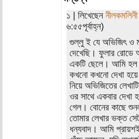
১ | লিখেছেন
নীলকমলিনী
৬:৫৫পূর্বাহ্ন)
গুল্লু ই যে অভিজিৎ ও
দেখেছি। ফুলার রোডে আ
একটি ছেলে। আমি হল থে
কখনো কখনো দেখা হয়ে 
নিয়ে অভিজিতের লেখাট
ওর সাথে একবার দেখা হ
গেল। বোনের কাছে শুন
তোমার লেখার ভক্ত সে
ধন্যবাদ। আমি প্রায়শই 