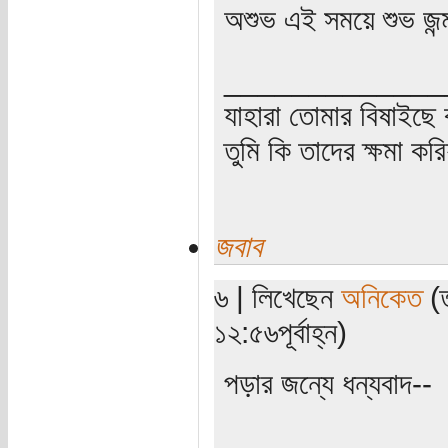
অশুভ এই সময়ে শুভ জন
_____________
যাহারা তোমার বিষাইছে 
তুমি কি তাদের ক্ষমা কর
জবাব
৬ | লিখেছেন
অনিকেত
(ত
১২:৫৬পূর্বাহ্ন)
পড়ার জন্যে ধন্যবাদ--