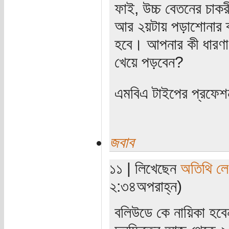
ফাই, উচ্চ বেতনের চাকর
আর ২য়টায় পড়াশোনার ব্য
হবে। আপনার কী ধারণা, 
খেয়ে পড়বেন?
এমবিএ টাইপের প্রফেশনা
জবাব
১১ | লিখেছেন
অতিথি ল
২:৩৪অপরাহ্ন)
বলিউডে কে নায়িকা হব