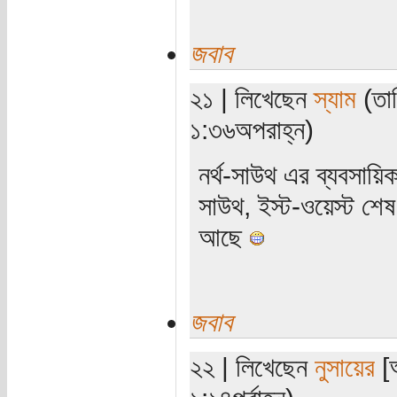
জবাব
২১ | লিখেছেন
স্যাম
(তার
১:৩৬অপরাহ্ন)
নর্থ-সাউথ এর ব্যবসায়ি
সাউথ, ইস্ট-ওয়েস্ট শেষ 
আছে
জবাব
২২ | লিখেছেন
নুসায়ের
[অ