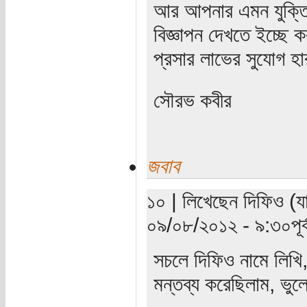
আর আপনার এমন যুক্তিগ
বিজ্ঞাপন দেখতে ইচ্ছে 
প্রসার লাভের সুযোগ হা
সৌরভ কবীর
জবাব
১০ | লিখেছেন দিফিও (যাচ
০৯/০৮/২০১২ - ৯:৩০পূর্ব
সচলে দিফিও নামে লিখি,
মন্তব্য করেছিলাম, ভুল