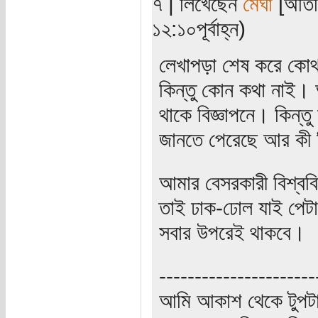
৭ | লিখেছেন
মেঘা
[অতিথি
১২:১০পূর্বাহ্ন)
লেখাপড়া শেষ করে কোথা
কিন্তু কোন কথা নাই। 
থাকে বিজ্ঞাপনে। কিন্তু
জানতে পেরেছে আর কী শ
আমার বেসরকারী বিশ্ববি
তাই ঢাক-ঢোল যাই পেটা
সবার উপরেই থাকবে।
----------------------
আমি আকাশ থেকে টুপটা