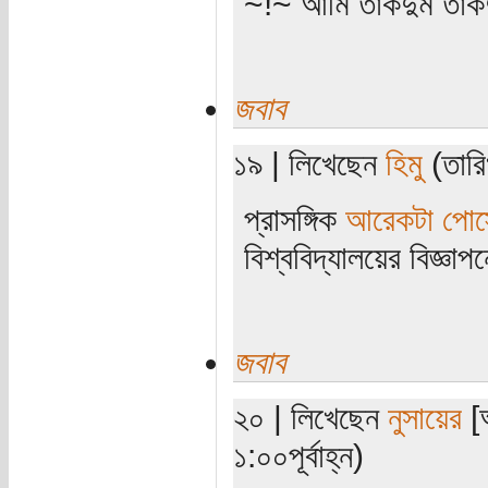
~!~ আমি তাকদুম তাকদ
জবাব
১৯ | লিখেছেন
হিমু
(তারি
প্রাসঙ্গিক
আরেকটা পোস্
বিশ্ববিদ্যালয়ের বিজ্ঞ
জবাব
২০ | লিখেছেন
নুসায়ের
[অ
১:০০পূর্বাহ্ন)