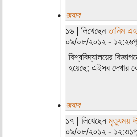
জবাব
১৬ | লিখেছেন
তানিম এহ
০৯/০৮/২০১২ - ১২:২৬পূর্
বিশ্ববিদ্যালয়ের বিজ্ঞা
হয়েছে; এইসব দেখার ক
জবাব
১৭ | লিখেছেন
মৃত্যুময় 
০৯/০৮/২০১২ - ১২:৩১পূর্