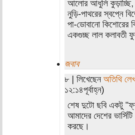
আলোর আধুলি কুড়াচ্ছি,
নুড়ি-পাথরের স্বপ্নে ব
পা-ডোবানো কিশোরের বি
একগুচ্ছ লাল কলাবতী ফু
জবাব
৮ | লিখেছেন
অতিথি লে
১২:১৪পূর্বাহ্ন)
শেষ দুটো ছবি একটু "ফ্
আমাদের দেশের ভার্সিটি 
করছে।