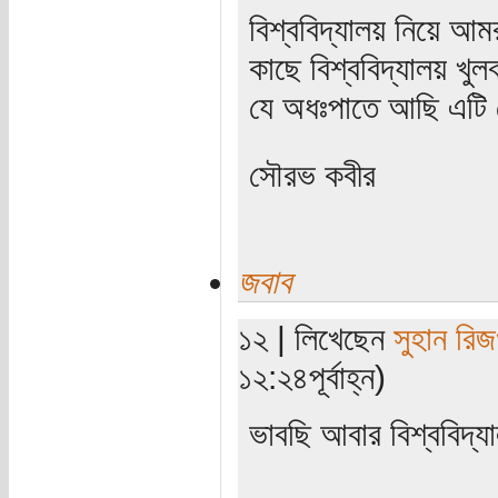
বিশ্ববিদ্যালয় নিয়ে আ
কাছে বিশ্ববিদ্যালয় খু
যে অধঃপাতে আছি এটি 
সৌরভ কবীর
জবাব
১২ | লিখেছেন
সুহান রি
১২:২৪পূর্বাহ্ন)
ভাবছি আবার বিশ্ববিদ্য