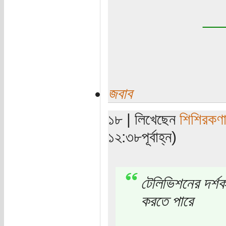
__
জবাব
১৮ | লিখেছেন
শিশিরকণ
১২:৩৮পূর্বাহ্ন)
টেলিভিশনের দর্শক
করতে পারে