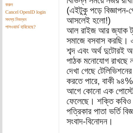
বিভিন্ন সময়ে নজর রাখা
করুন
(এইটুকু পড়ে বিজ্ঞাপন-
Cancel OpenID login
আসলেই হলো!)
সদস্য নিবন্ধন
পাসওয়ার্ড হারিয়েছে?
আল রাইজ আর জ্যাক ট্
সমাজে বসবাস করছি। এ
শব্দ এবং অর্থ দুটোরই
পাঠক মনোযোগ রাখছে না
দেখা গেছে টেলিভিশনের 
করতে পারে, বাকী ৯৪% ব
আগে কোনো এক পোস্টে 
ফেলেছে। শক্তি কবিও স
পত্রিকার পাতা ভর্তি বি
সংবাদ-বিনোদন।