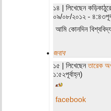
১৪ | লিখেছেন কড়িকাঠুরে 
০৯/০৮/২০১২ - ৪:৪৩পূর্ব
আমি কোনদিন বিশ্ববিদ্
জবাব
১৫ | লিখেছেন
তারেক অণ
১:৫২পূর্বাহ্ন)
facebook