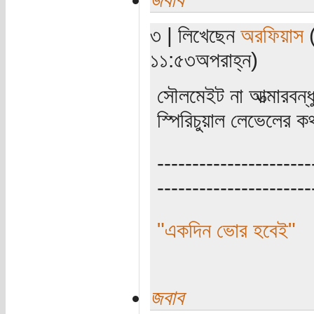
৩ | লিখেছেন
অরফিয়াস
(
১১:৫৩অপরাহ্ন)
সৌলমেইট না আত্মারবন্ধ
স্পিরিচুয়াল লেভেলের কথাব
----------------------
----------------------
"একদিন ভোর হবেই"
জবাব