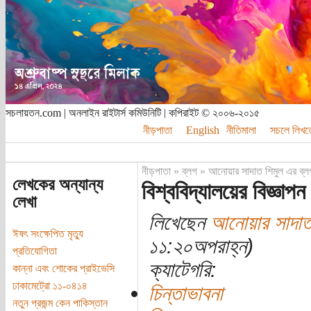
সচলায়তন.com | অনলাইন রাইটার্স কমিউনিটি | কপিরাইট © ২০০৬-২০১৫
নীড়পাতা
English
নীতিমালা
সচলে লিখত
নীড়পাতা
»
ব্লগ
»
আনোয়ার সাদাত শিমুল এর ব্ল
লেখকের অন্যান্য
বিশ্ববিদ্যালয়ের বিজ্ঞাপন
লেখা
লিখেছেন
আনোয়ার সাদাত
ঈষৎ সংক্ষেপিত মৃত্যু
১১:২০অপরাহ্ন)
প্রতিযোগিতা
ক্যাটেগরি:
কান্না এবং শোকের প্রাইভেসি
ঢাকামেট্রো ১১-০৪১৪
চিন্তাভাবনা
নতুন প্রজন্ম কেন পাকিস্তান