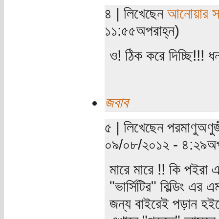
৪ | লিখেছেন
আনোয়ার সা
১১:৫৫অপরাহ্ন)
ও! ঠিক করে দিচ্ছি!!! ধ
জবাব
৫ | লিখেছেন পরমাণুঅণুজী
০৯/০৮/২০১২ - ৪:২৯অপ
মারে মারে !! কি পইরা 
"ভার্সিটির" বিল্ডিং এর 
জন্য বাইরেই পড়ান হইব