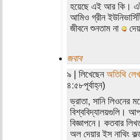
হয়েছে এই আর কি। এটা
আমিও গ্রীন ইউনিভার্সি
জীবনে শুনতাম না
দেয়া
জবাব
৯ | লিখেছেন
অতিথি লে
৪:৫৮পূর্বাহ্ন)
ভ্রাতা, সানি লিওনের 
বিশ্ববিদ্যালয়গুলি। আ
বিজ্ঞাপনে। কতবার লিখ
অল দেয়ার ইস নাথিং কল্ড