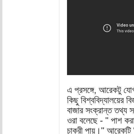
এ প্রসঙ্গে, আরেকটু যো
কিছু বিশ্ববিদ্যালয়ের ব
বাজার সংক্রান্ত তথ্য 
ওরা বলেছে - " পাশ করা
চাকরী পায়।" আরেকটি বি