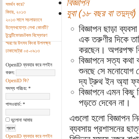
বিজ্ঞাপন
সমর্থন করে?
যুবা (১৮ বছর বা তদুর্দ্ধ)
বিদায়, ২০১৩
২০১৩ সালে সচলায়তনে
বিজ্ঞাপন ছাড়া ব্যবস
উল্লেখযোগ্য লেখা কোনটি?
টুয়েন্টিফোরডটকম বিস্ফোরণ
এক তরুণীর দিকে ত
স্মরণের উৎসব কিংবা উপলক্ষ্য
করছেন। অপরপক্ষ ক
ঢাকামেট্রো ০৫-০৯১৩
বিজ্ঞাপনে সত্য কথা 
OpenID ব্যবহার করে লগইন
শুনছে সে মনোযোগ দে
করুন:
দ্য ট্রুথ ইন অ্যা ফ
OpenID কি?
সদস্য পরিচয়:
*
বিজ্ঞাপনে এমন কিছ
পড়তে দেবেন না।
পাসওয়ার্ড:
*
এগুলো হলো বিজ্ঞাপন ন
ভুলোনা আমায়
ব্যবসায় প্রশাসনের ছাত্
OpenID ব্যবহার করে লগইন