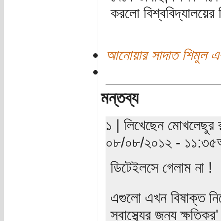
করলো বিশ্ববিদ্যালয়ের 
আনোয়ার সাদাত শিমুল এর
মন্তব্য
১ | লিখেছেন মোখলেছুর 
০৮/০৮/২০১২ - ১১:৩৫অ
ডিটেইলসে গেলাম না !
এগুলো এখন বিষাক্ত নিক
স্বাস্থ্যের জন্য ক্ষতিক