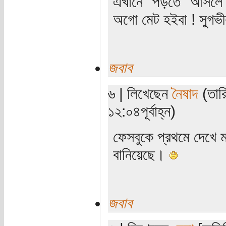
এখানে "পড়তে" আসলে মর
অগো মেট হইবা ! সুগভীর
জবাব
৬ | লিখেছেন
নৈষাদ
(তারি
১২:০৪পূর্বাহ্ন)
ফেসবুকে প্রথমে দেখে 
বানিয়েছে।
জবাব