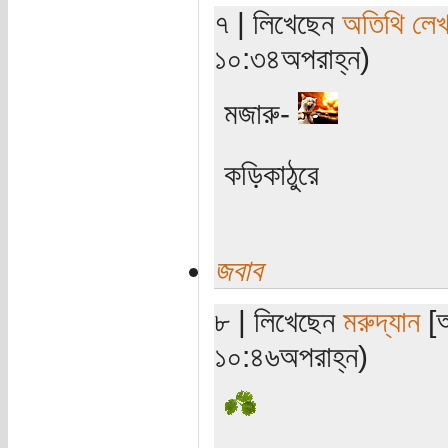
৭ | লিখেছেন
অতিথি লে
১০:৩৪অপরাহ্ন)
মজারু-
কড়িকাঠুরে
জবাব
৮ | লিখেছেন
মরুদ্যান
[অ
১০:৪৬অপরাহ্ন)