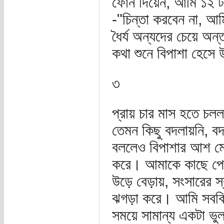
ফোন দিয়েন, আমি ১২ ট
-"চিন্তা করবেন না, আ
ধৈর্য অন্যদের চেয়ে অ
কথা শুনে বিপাশা হেসে
৩
প্রায় চার মাস হতে চল
তেমন কিছু বদলায়নি, ব
বললেও বিপাশার আশ মেট
করে। আমাকে কাছে পেলে
উড়ে বেড়ায়, সংসারের স্ব
ঝগড়া করে। আমি সবকিছ
সময়ে সামান্য একটা ভুল