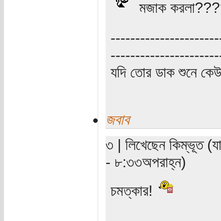
মজাক করলা???
----------------------
----------------------
যদি তোর ডাক শুনে কে
জবাব
৩ | লিখেছেন কিম্ভূত (
- ৮:৩৩অপরাহ্ন)
চমত্কার!