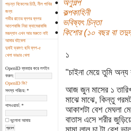
অণুগল্প
পড়ন্ত বিকেলের চিঠি, নীল পাখির
কল্পকাহিনী
জন্য
গভীর রাতের ব্লগর ব্লগর
ভবিষ্যৎ চিন্তা
আতশবাজি নিয়া ক্যামেরাবাজি
কিশোর (১০ বছর বা তদুর্দ
মরূদ্যান এখন আর মরুতে নাই
আমার বইবেলা
দুবাই ভ্রমণ: ছবি ব্লগ-৫
১
খেলা ভাঙার খেলা
OpenID ব্যবহার করে লগইন
"চাইনা মেয়ে তুমি অন্
করুন:
OpenID কি?
আজ জুন মাসের ১ তারিখ, 
সদস্য পরিচয়:
*
মাঝে মাঝে, কিন্তু গ
পাসওয়ার্ড:
*
আকাশটা বেশ মেঘলা ম
বাতাস এসে শরীর জুড়ি
ভুলোনা আমায়
মামা লাল চা টা বেশ ভা