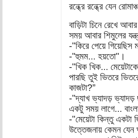
রন্ধ্রে রন্ধ্রে যেন রোম
বাড়িটা চিনে রেখে আবার
সময় আবার শিমুলের যন্ত্
-"কিরে পেয়ে গিয়েছিস ম
-"হুমম... হয়তো"।
-"খিক খিক... মেয়েটাক
পারছি তুই ভিতরে ভিতর
কাজটা?”
-"দ্যাখ ভ্যাদড় ভ্যাদ
একটু সময় লাগে... বাংল
-"মেয়েটা কিন্তু একটা
উত্তেজনায় কেমন যেন