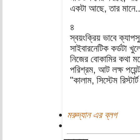
একটা আছে, তার মানে..
৪
স্বয়ংক্রিয় ভাবে ক্যাপস
সাইবারনেটিক কর্ডটা খু
নিজের বোকামির কথা মন
পরিশ্রম, আট লক্ষ পয়েন
"কালাম, সিস্টেম রিস্ট
মরুদ্যান এর ব্লগ