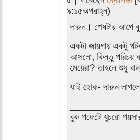
৯:১৫অপরাহ্ন)
দারুন। শেষটার আগে ব
একটা জায়গায় একটু খটকা
আসলো, কিন্তু পরিচয় ক
মেয়েরা? তাহলে শুধু বা
যাই হোক- দারুন লাগ
_____________
বুক পকেটে খুচরো পয়সা