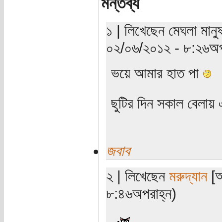
মন্তব্য
১ | লিখেছেন মেঘলা মানু
০২/০৬/২০১২ - ৮:২৬অপ
ভয়ে আমার হাত পা
ছুটির দিন সকাল বেলায় এ
জবাব
২ | লিখেছেন
মরুদ্যান
[অ
৮:৪৬অপরাহ্ন)