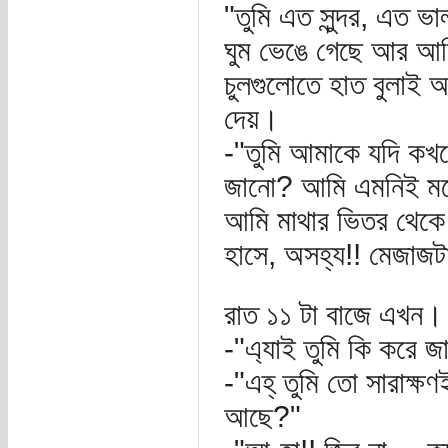
"তুমি এত সুন্দর, এত
ঘুম ভেঙে গেছে আর আম
চুলগুলোতে হাত বুলাই 
দেয়।
-"তুমি আমাকে যদি কখ
জানো? আমি এমনিই মরে
আমি মাথার ভিতর থেকে 
হাসে, অসহ্য!! মেজাজট
রাত ১১ টা বাজে এখন।
-"এ্যাই তুমি কি করে 
-"এহ্‌ তুমি তো সারাক্
আছে?"