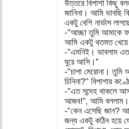
উত্তরে বিপাশা কিছু 
জানিনা। আমি ভাবছি 
একটু বেশি নার্ভাস লা
-"আচ্ছা তুমি আমাকে ফ
আমি একটু থতমত খেয়ে
-"এমনিই। ভাবলাম এত 
ঘুরে আসি।”
-"চাপা মেরোনা। তুমি 
চিনিনা?" বিপাশার কণ্ঠ
-"এত সন্দেহ থাকলে আ
আজব!”, আমি বললাম।
-"কেন এসেছি জান? আম
জন্য একটু কঠিন হয়ে য