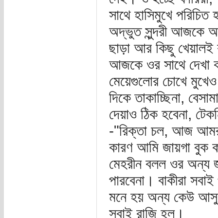
সাথে হাসিমুখে পরিচিত
অদ্ভুত সুন্দরী আজকে
ছাড়া আর কিছু খেয়ালই
আজকে ওর সাথে দেখা ক
মেয়েগুলোর চোখে মুখেও 
দিকে তাকাচ্ছিনা, বেস
দেয়াও ঠিক হবেনা, টেক
-"রিক্তা চল, আজ আমর
কারণ আমি জায়গা বুক 
মেহরীন বলল ওর অন্য 
পারবেনা। বাকীরা সবাই 
মনে হয় অন্য কেউ আসু
সবাই রাজি হল।