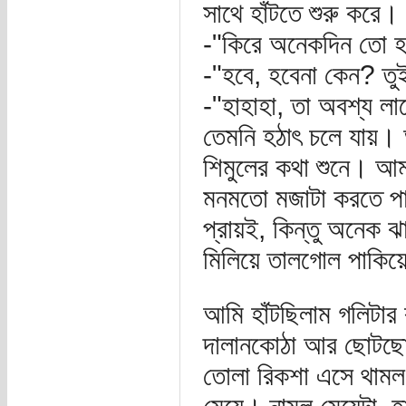
সাথে হাঁটতে শুরু করে
-"কিরে অনেকদিন তো হ
-"হবে, হবেনা কেন? তু
-"হাহাহা, তা অবশ্য 
তেমনি হঠাৎ চলে যায়।
শিমুলের কথা শুনে। আম
মনমতো মজাটা করতে পারছ
প্রায়ই, কিন্তু অনেক 
মিলিয়ে তালগোল পাকিয়
আমি হাঁটছিলাম গলিটার
দালানকোঠা আর ছোটছোট
তোলা রিকশা এসে থামল