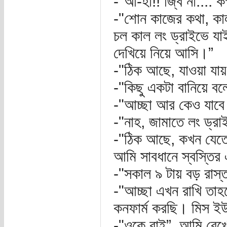
-"আ-হা!! জ্বি না.... কক
-"শোন কাজের কথা, কা
চল কাল লং ড্রাইভে যা
দেখিয়ে নিয়ে আসি।”
-"ঠিক আছে, যাওয়া যায়,
-"কিছু একটা বানিয়ে ব
-"আচ্ছা আর কেও যাবে
-"নাহ, জামাতে লং ড্র
-"ঠিক আছে, কখন যেত
আমি সাবধানে স্বস্তির
-"সকাল ৯ টায় বড় রাস
-"আচ্ছা এখন রাখি তা
কনফার্ম করছি। মিস ইউ 
-"ওকে বাই”, আমি রেখে