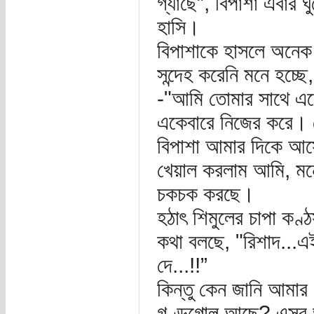
গ্যাছে”, বিপাশা এবার ঘ
হাসি।
বিপাশাকে হাসলে অনেক 
সন্দেহ করেনি মনে হচ্ছে
-"আমি তোমার সাথে এসে
একেবারে নিজের করে। 
বিপাশা আমার দিকে আস
খেয়াল করলাম আমি, মনের
চকচক করছে।
হঠাৎ শিমুলের চাপা কণ্
কথা বলছে, "রিশাদ...এ
দে...!!”
কিন্তু কেন জানি আমার 
গণ্ডগোল আছে? এসব ভা