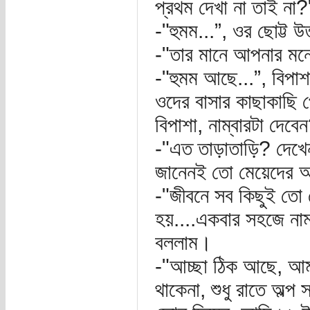
প্রথম দেখা না তাই না?
-"হুমম...”, ওর ছোট্ট 
-"তার মানে আপনার ম
-"হুমম আছে...”, বিপা
ওদের বাসার কাছাকাছি
বিপাশা, নাম্বারটা দেবে
-"এত তাড়াতাড়ি? দেখে
জানেনই তো মেয়েদের 
-"জীবনে সব কিছুই তো
হয়....একবার সহজে নাম
বললাম।
-"আচ্ছা ঠিক আছে, আম
থাকেনা, শুধু রাতে অল