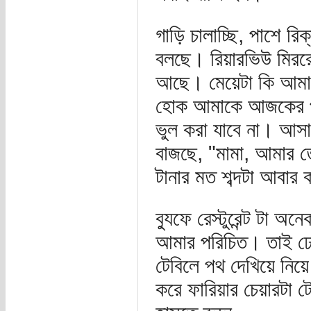
গাড়ি চালাচ্ছি, পাশে র
বলছে। রিয়ারভিউ মিররে
আছে। মেয়েটা কি আমাক
হোক আমাকে আজকের পুর
ভুল করা যাবে না। আসা
বাজছে, "মামা, আমার ত
টানার মত শব্দটা আবার 
ব্যুফে রেস্টুরেন্ট টা
আমার পরিচিত। তাই ঢো
টেবিলে পথ দেখিয়ে নিয়
করে ফারিয়ার চেয়ারটা 