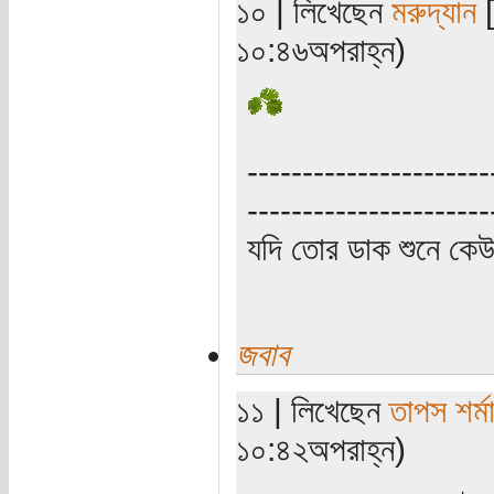
১০ | লিখেছেন
মরুদ্যান
[
১০:৪৬অপরাহ্ন)
----------------------
----------------------
যদি তোর ডাক শুনে কে
জবাব
১১ | লিখেছেন
তাপস শর্ম
১০:৪২অপরাহ্ন)