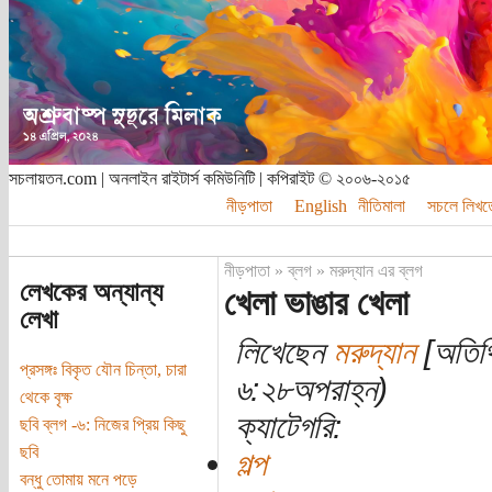
সচলায়তন.com | অনলাইন রাইটার্স কমিউনিটি | কপিরাইট © ২০০৬-২০১৫
নীড়পাতা
English
নীতিমালা
সচলে লিখত
নীড়পাতা
»
ব্লগ
»
মরুদ্যান এর ব্লগ
লেখকের অন্যান্য
খেলা ভাঙার খেলা
লেখা
লিখেছেন
মরুদ্যান
[অতিথি
প্রসঙ্গঃ বিকৃত যৌন চিন্তা, চারা
৬:২৮অপরাহ্ন)
থেকে বৃক্ষ
ক্যাটেগরি:
ছবি ব্লগ -৬: নিজের প্রিয় কিছু
ছবি
গল্প
বন্ধু তোমায় মনে পড়ে