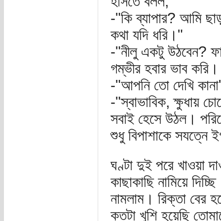
হাসতে বলল,
-"কি ব্যাপার? আমি ছা
কথা যদি ধরি।"
-"নীলু একটু উঠবেন? ফ
গম্ভীর হবার ভাব করি।
-"আপনি তো দেখি কানা
-"স্বাভাবিক, ক্ষুধায় 
সবাই হেসে উঠল। পরি
শুধু বিপাশাকে সযত্নে 
ঘণ্টা দুই পরে খাওয়া দ
কাছাকাছি নামিয়ে দিচ্ছি
নামলাম। রিক্তা বের হ
কতটা খুশি হয়েছি তোমা