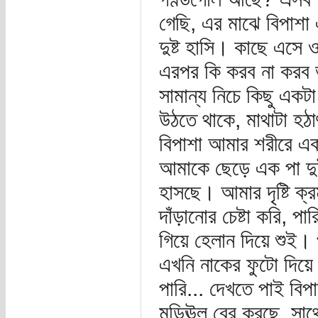
গেছি, এর মাঝে বিপাশা
দুষ্ট হাসি। কাছে এস
এরপর কি করব না করব ভ
সামান্য নিচে কিছু একট
উঠতে থাকে, মাথাটা হঠাৎ
বিপাশা আমার শরীরে একট
আমাকে ছেড়ে এক পা দুই
হাসছে। আমার দৃষ্টি 
দাঁড়ানোর চেষ্টা করি, প
গিয়ে হেলান দিয়ে শুই। 
এখনি নাকের ফুটো দিয়ে
পারি... দেখতে পাই বি
মডিঊল বের করছে, সাথ