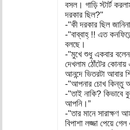
বসল। গাড়ি স্টার্ট করল
দরকার ছিল?"
-"কী দরকার ছিল জানি
-"বাব্বাহ্‌ !! এত কনফ
বলছে।
-"মুখে শুধু একবার বল
দেখলাম ঠোঁটের কোনায় 
আনন্দে ভিতরটা আবার 
-"আপনার চোখ কিন্তু অ
-"তাই নাকি? কিভাবে 
আপনি।”
-"তার মানে সারাক্ষণ 
বিপাশা লজ্জা পেয়ে গ