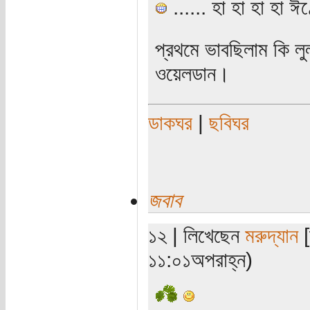
...... হা হা হা হা ঈণ
প্রথমে ভাবছিলাম কি লু
ওয়েলডান।
ডাকঘর
|
ছবিঘর
জবাব
১২ | লিখেছেন
মরুদ্যান
[
১১:০১অপরাহ্ন)