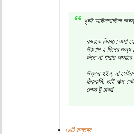
খুবই আউলাঝাউলা অবস
কালকে বিকালে বাসা ছ
উঠলাম ২ দিনের জন্য।
দিতে না পারায় আমারে 
উত্তর হইল, না সেইরক
ঠিক্কর্সি, তাই বাক্স-প
দোহা টু ঢাকা!
২৬টি মন্তব্য