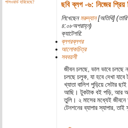
পাসওয়ার্ড হারিয়েছে?
ছবি ব্লগ -৬: নিজের প্রিয় 
লিখেছেন
মরুদ্যান
[অতিথি] (তার
৪:০৮অপরাহ্ন)
ক্যাটেগরি:
ব্লগরব্লগর
আলোকচিত্র
সববয়সী
জীবন চলছে, ভাল ভাবে চলছে না
চলছে চলুক, যা হবে দেখা যাবে
খ্যাতা বালিশ পুড়িয়ে সেটার ছাই 
আছি। টুকটাক বই পড়ি, আর অব
তুলি। ২ মাসের মধ্যেই জীবনে 
টেনশনের ব্যাপার স্যাপার, তাই 