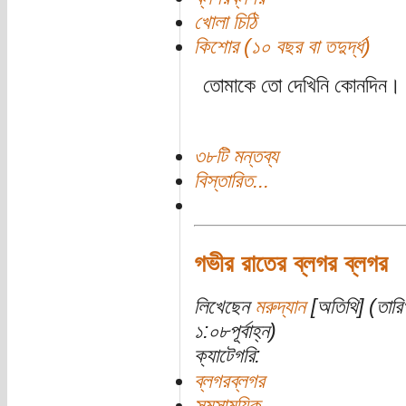
খোলা চিঠি
কিশোর (১০ বছর বা তদুর্দ্ধ)
তোমাকে তো দেখিনি কোনদিন।
৩৮টি মন্তব্য
বিস্তারিত...
গভীর রাতের ব্লগর ব্লগর
লিখেছেন
মরুদ্যান
[অতিথি] (তারি
১:০৮পূর্বাহ্ন)
ক্যাটেগরি:
ব্লগরব্লগর
সমসাময়িক