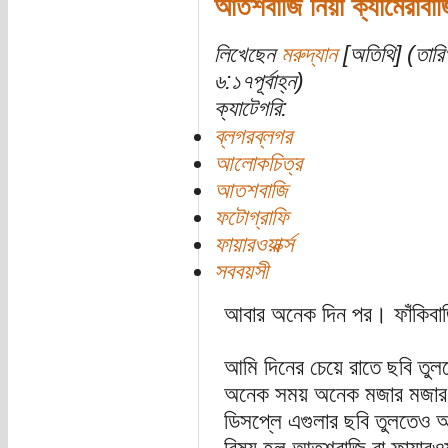
আতশবাজি নিয়া ক্যামেরাবাজ
লিখেছেন
মরুদ্যান
[অতিথি] (তার
৬:১৭পূর্বাহ্ন)
ক্যাটেগরি:
ব্লগরব্লগর
আলোকচিত্র
আতশবাজি
ফটোগ্রাফি
ফায়ারওয়ার্ক্স
সববয়সী
আবার অনেক দিন পর। ফাঁকিবাজির
আমি দিনের চেয়ে রাতে ছবি তুল
অনেক সময় অনেক মজার মজার প্
ডিসপ্লে এগুলার ছবি তুলতেও