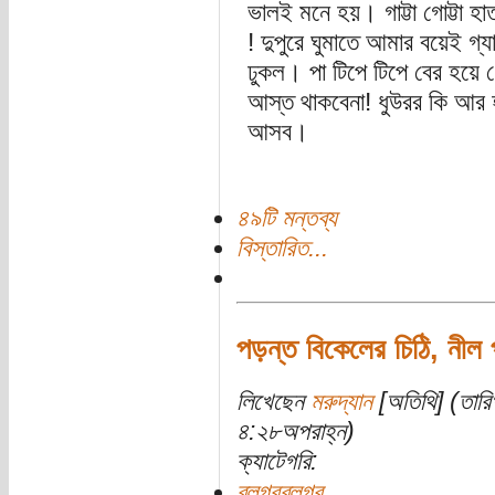
ভালই মনে হয়। গাট্টা গোট্টা হা
! দুপুরে ঘুমাতে আমার বয়েই গ
ঢুকল। পা টিপে টিপে বের হয়ে 
আস্ত থাকবেনা! ধুউরর কি আর 
আসব।
৪৯টি মন্তব্য
বিস্তারিত...
পড়ন্ত বিকেলের চিঠি, নীল 
লিখেছেন
মরুদ্যান
[অতিথি] (তারি
৪:২৮অপরাহ্ন)
ক্যাটেগরি:
ব্লগরব্লগর