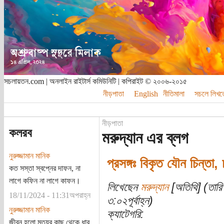
সচলায়তন.com | অনলাইন রাইটার্স কমিউনিটি | কপিরাইট © ২০০৬-২০১৫
নীড়পাতা
English
নীতিমালা
সচলে লিখত
নীড়পাতা
কলরব
মরুদ্যান এর ব্লগ
নুরুজ্জামান মানিক
প্রসঙ্গঃ বিকৃত যৌন চিন্তা, চ
কত সস্তা স্বপ্নের দাফন, না
লাগে কফিন না লাগে কাফন।
লিখেছেন
মরুদ্যান
[অতিথি] (তারি
18/11/2024 - 11:31অপরাহ্ন
৩:০২পূর্বাহ্ন)
নুরুজ্জামান মানিক
ক্যাটেগরি:
জীবন হলো মৃত্যুর কাছ থেকে ধার