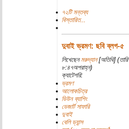
৭২টি মন্তব্য
বিস্তারিত...
দুবাই ভ্রমণ: ছবি ব্লগ-৫
লিখেছেন
মরুদ্যান
[অতিথি] (তারি
৮:৪৭অপরাহ্ন)
ক্যাটেগরি:
ভ্রমণ
আলোকচিত্র
ডিউন ব্যাশিং
ডেজার্ট সাফারি
দুবাই
বেলি ড্যান্স