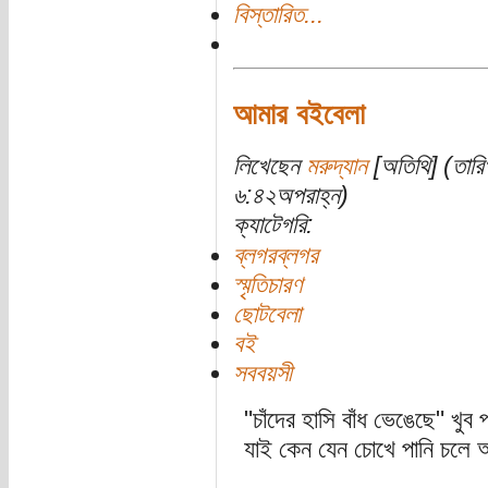
বিস্তারিত...
আমার বইবেলা
লিখেছেন
মরুদ্যান
[অতিথি] (তারি
৬:৪২অপরাহ্ন)
ক্যাটেগরি:
ব্লগরব্লগর
স্মৃতিচারণ
ছোটবেলা
বই
সববয়সী
"চাঁদের হাসি বাঁধ ভেঙেছে" খু
যাই কেন যেন চোখে পানি চলে