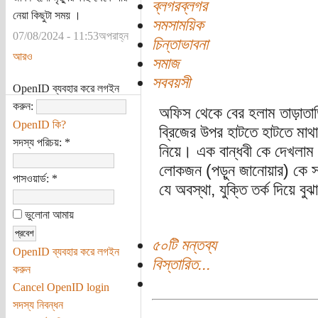
ব্লগরব্লগর
নেয়া কিছুটা সময় ।
সমসাময়িক
07/08/2024 - 11:53অপরাহ্ন
চিন্তাভাবনা
আরও
সমাজ
সববয়সী
OpenID ব্যবহার করে লগইন
করুন:
অফিস থেকে বের হলাম তাড়াতাড়ি 
OpenID কি?
ব্রিজের উপর হাটতে হাটতে মাথায়
সদস্য পরিচয়:
*
নিয়ে। এক বান্ধবী কে দেখলাম 
লোকজন (পড়ুন জানোয়ার) কে সম
পাসওয়ার্ড:
*
যে অবস্থা, যুক্তি তর্ক দিয়ে ব
ভুলোনা আমায়
৫০টি মন্তব্য
OpenID ব্যবহার করে লগইন
বিস্তারিত...
করুন
Cancel OpenID login
সদস্য নিবন্ধন