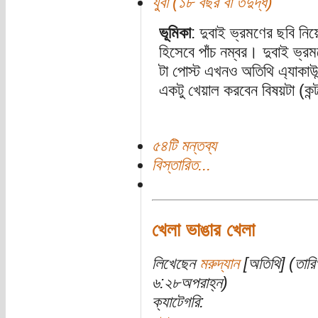
যুবা (১৮ বছর বা তদুর্দ্ধ)
ভূমিকা
: দুবাই ভ্রমণের ছবি নিয়
হিসেবে পাঁচ নম্বর। দুবাই ভ্
টা পোস্ট এখনও অতিথি এ্যাকা
একটু খেয়াল করবেন বিষয়টা (কন
৫৪টি মন্তব্য
বিস্তারিত...
খেলা ভাঙার খেলা
লিখেছেন
মরুদ্যান
[অতিথি] (তারি
৬:২৮অপরাহ্ন)
ক্যাটেগরি: