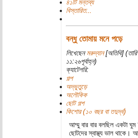
৪১টি মন্তব্য
বিস্তারিত...
বন্ধু তোমায় মনে পড়ে
লিখেছেন
মরুদ্যান
[অতিথি] (তারি
১১:২৬পূর্বাহ্ন)
ক্যাটেগরি:
গল্প
অদ্ভুতুড়ে
অলৌকিক
ছোট গল্প
কিশোর (১০ বছর বা তদুর্দ্ধ)
আম্মু বার বার বলছিল একটা ঘুম 
ছোটদের স্বাস্থ্য ভাল থাকে। আয়