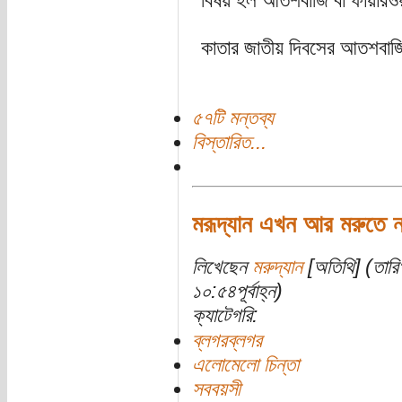
বিষয় হল আতশবাজি বা ফায়ারওয
কাতার জাতীয় দিবসের আতশবাজি,
৫৭টি মন্তব্য
বিস্তারিত...
মরূদ্যান এখন আর মরুতে 
লিখেছেন
মরুদ্যান
[অতিথি] (তারি
১০:৫৪পূর্বাহ্ন)
ক্যাটেগরি:
ব্লগরব্লগর
এলোমেলো চিন্তা
সববয়সী