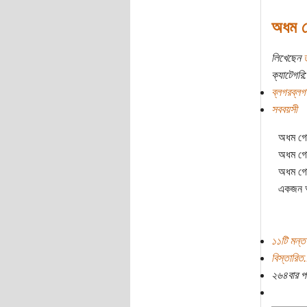
অধম গ
লিখেছেন
ক্যাটেগরি:
ব্লগরব্লগ
সববয়সী
অধম গো
অধম গোল
অধম গোল
একজন অধ
১১টি মন্তব
বিস্তারিত.
২৬৪বার প