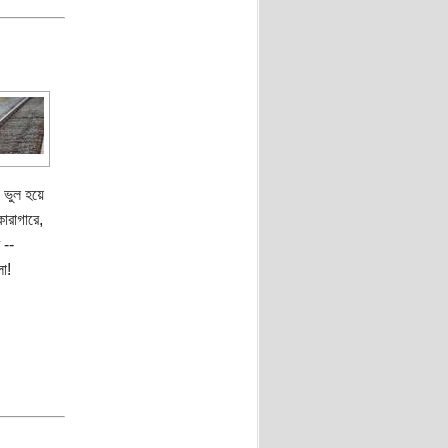
; ভুল হয়ে
ারাগারে,
 --
ো!