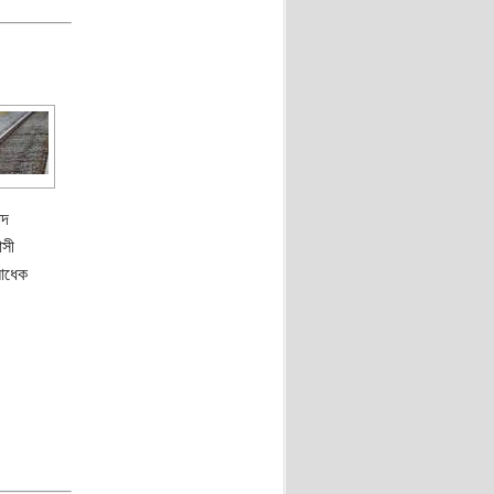
োদ
াসী
 আধেক