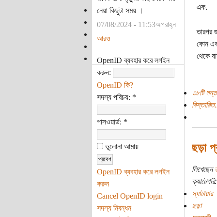
এক.
নেয়া কিছুটা সময় ।
07/08/2024 - 11:53অপরাহ্ন
তারপর জ
আরও
কোন এক 
থেকে যা
OpenID ব্যবহার করে লগইন
করুন:
OpenID কি?
৩৮টি মন্ত
সদস্য পরিচয়:
*
বিস্তারিত.
পাসওয়ার্ড:
*
ছড়া প্
ভুলোনা আমায়
লিখেছেন
OpenID ব্যবহার করে লগইন
ক্যাটেগরি:
করুন
স্যাটায়ার
Cancel OpenID login
ছড়া
সদস্য নিবন্ধন