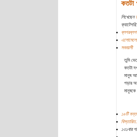
কতটা 
লিখেছেন
ক্যাটেগরি:
ব্লগরব্লগ
এলোমেলো 
সববয়সী
তুমি ভে
কতটা দখ
মানুষ আ
গড়ার অঙ
মানুষকে
১৮টি মন্ত
বিস্তারিত.
১৩১বার প