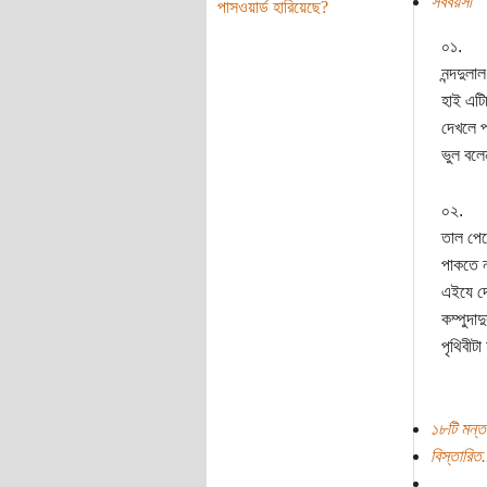
সববয়সী
পাসওয়ার্ড হারিয়েছে?
০১.
নন্দদুলা
হাই এটিচ
দেখলে প
ভুল বলে
০২.
তাল পেক
পাকতে ন
এইযে দে
কম্পুদাদ
পৃথিবীট
১৮টি মন্ত
বিস্তারিত.