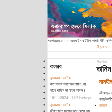
সচলায়তন.com | অনলাইন রাইটার্স কমিউনিটি | ক
নীড়পাতা
নীড়পাতা
কলরব
তানিম
নুরুজ্জামান মানিক
নামহীন
কত সস্তা স্বপ্নের দাফন, না
লাগে কফিন না লাগে কাফন।
লিখেছেন
18/11/2024 - 11:31অপরাহ্ন
ক্যাটেগরি:
নুরুজ্জামান মানিক
কবিতা
জীবন হলো মৃত্যুর কাছ থেকে ধার