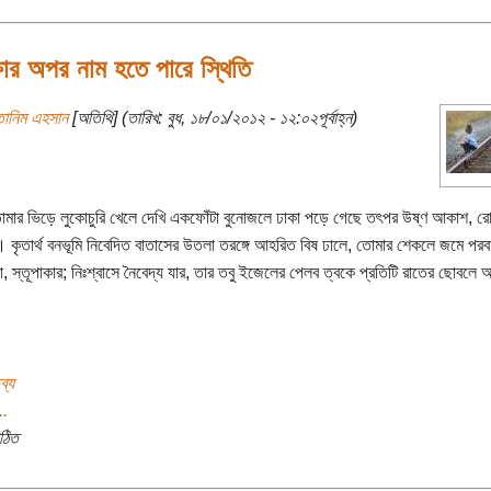
্ষার অপর নাম হতে পারে স্থিতি
তানিম এহসান
[অতিথি] (তারিখ: বুধ, ১৮/০১/২০১২ - ১২:০২পূর্বাহ্ন)
ার ভিড়ে লুকোচুরি খেলে দেখি একফোঁটা বুনোজলে ঢাকা পড়ে গেছে তৎপর উষ্ণ আকাশ, র
 কৃতার্থ বনভূমি নিবেদিত বাতাসের উতলা তরঙ্গে আহরিত বিষ ঢালে, তোমার শেকলে জমে পরব
া, স্তূপাকার; নিঃশ্বাসে নৈবেদ্য যার, তার তবু ইজেলের পেলব ত্বকে প্রতিটি রাতের ছোবলে
ব্য
..
ঠিত