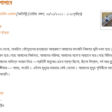
পালাবে
তানিম এহসান
[অতিথি] (তারিখ: মঙ্গল, ৩১/০১/২০১২ - ১:২৮পূর্বাহ্ন)
র
চিন্তা
বে দেখো, অযাচিত কৌতূহলের ছন্নছাড়া আক্রমণে আমাদের কতখানি নিজস্ব ভূমি দখল হয়ে 
ল হয়ে গেছে আমাদের নির্জনতা, আমাদের পরিসর; আমাদের নামে’র আড়ালে মরে গেছে বিভিন
মাদের অভিন্ন অবয়ব নিয়ে —প্রতিটি মানুষের চোখে স্বপ্ন ছিলো, ছিলো বিশ্বাস, গর্ব আর সুন্
্গীকার — সাম্য, সংহতি। এইসব মৃত্যুর দায়ভার কেউ নেবেনা। আমাদের মৃত্যু পৃথিবীকে মহ
 করেনি।
ব্য
..
ঠিত