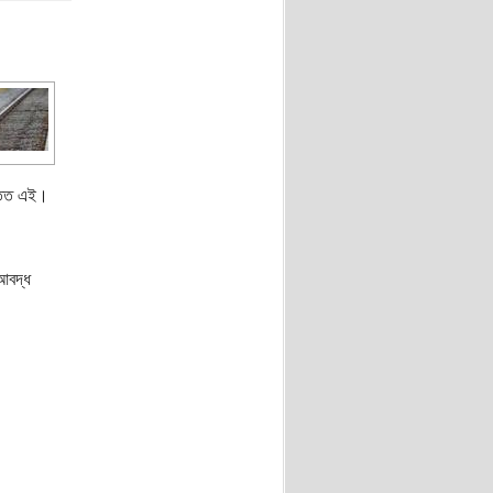
পাতত এই।
আবদ্ধ