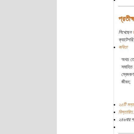
প্রতীক
লিখেছেন
ক্যাটেগরি:
কবিতা
অথচ তোম
সমাহিত।
স্বেদকণ
জীবন;
২৫টি মন্ত
বিস্তারিত.
২৪৬বার প