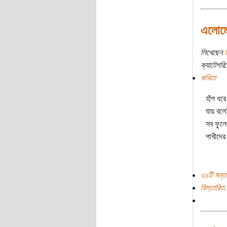
এলোমে
লিখেছেন
ক্যাটেগরি:
কবিতা
হাঁপ ধরে
যায় বলে
সব ফুলে
পাখীদের
৩১টি মন্ত
বিস্তারিত.