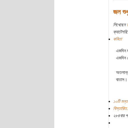
জল শুধ
লিখেছেন
ক্যাটেগরি:
কবিতা
একদিন দ
একদিন জ
অতলান্ত
বাতাস। 
১০টি মন্ত
বিস্তারিত.
২৮৪বার প