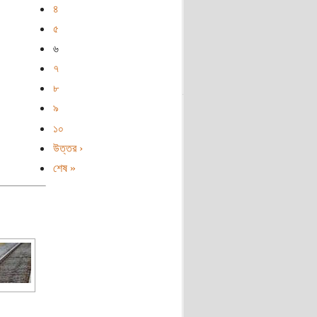
৪
৫
৬
৭
৮
৯
১০
উত্তর ›
শেষ »