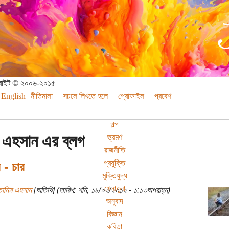
পিরাইট © ২০০৬-২০১৫
English
নীতিমালা
সচলে লিখতে হলে
প্রোফাইল
প্রবেশ
গল্প
 এহসান এর ব্লগ
ভ্রমণ
রাজনীতি
প্রযুক্তি
 - চার
মুক্তিযুদ্ধ
খেলাধুলা
তানিম এহসান
[অতিথি] (তারিখ: শনি, ১৮/০২/২০১২ - ১:১৩অপরাহ্ন)
অনুবাদ
বিজ্ঞান
কবিতা