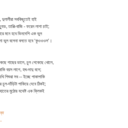
ল, দুলালীরা সবকিছুতেই হাই
্যুড, তাপ্পি-বাজি - ফরেন লাগা চাই;
রে মনে হবে ভিনদেশি এক ভুল
না ভুল বলেনা বলতে হবে ‘কুওওওল’।
েছে গাছের ডালে, চুল পেকেছে খোলে,
াকি বয়স লাগে, হদ্দ-দাদু বলে;
খি শিশুরা সব -- ইচ্ছে পাকাপাকি
ুর চুল-দাঁড়িটা পাকিয়ে দেবে ঠিকই;
া হাতের মুঠোয় যথেষ্ট এক ক্লিকই
ব্য
..