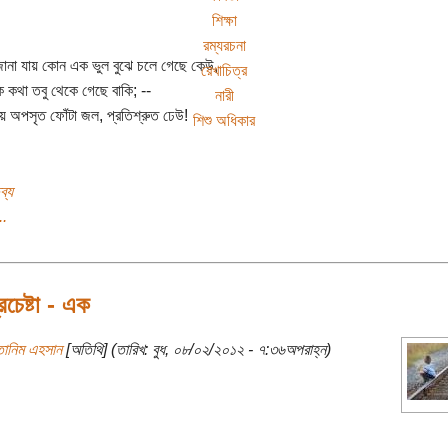
শিক্ষা
রম্যরচনা
ানা যায় কোন এক ভুল বুঝে চলে গেছে কেউ,
রেখাচিত্র
কথা তবু থেকে গেছে বাকি; --
নারী
য় অপসৃত ফোঁটা জল, প্রতিশ্রুত ঢেউ!
শিশু অধিকার
ব্য
..
রচেষ্টা - এক
তানিম এহসান
[অতিথি] (তারিখ: বুধ, ০৮/০২/২০১২ - ৭:৩৬অপরাহ্ন)