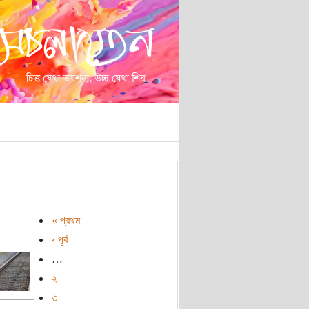
« প্রথম
‹ পূর্ব
…
২
৩