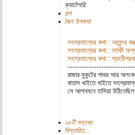
ক্যাটেগরি:
গল্প
জৈন উপকথা
সহস্রমাল্যের কথা : নরসুন্দর বস্ত
সহস্রমাল্যের কথা : নর্তকী অশ্ব
সহস্রমাল্যের কথা : প্রহরীপ্রধা
----------------------------
রাজার মুকুটের পাথর আর অলংকার
বাতাস খাইতে খাইতে সহস্রমাল্
সে আপনমনে হাসিয়া উঠিতেছিল;
২৮টি মন্তব্য
বিস্তারিত...