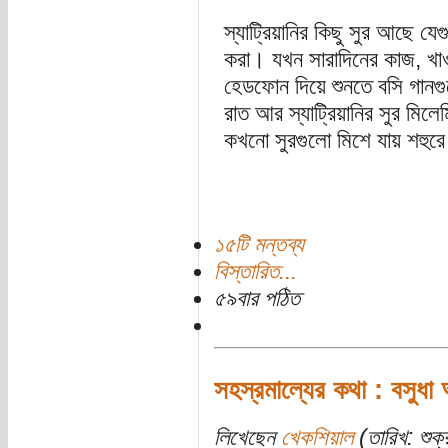
স্যাট্রিয়ানির কিছু সুর আছে 
করা। যখন সারাদিনের কাজ, খা
হেডফোন দিয়ে শুনতে বসি গানগ
রাত আর স্যাট্রিয়ানির সুর মিলে
কখনো সুরগুলো মিশে যায় শহুরে 
১৫টি মন্তব্য
বিস্তারিত...
৫৯বার পঠিত
সহস্রমাল্যের কথা : বসুধা 
লিখেছেন
খেকশিয়াল
(তারিখ: শুক্