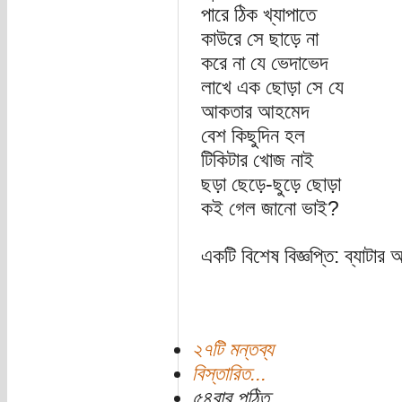
পারে ঠিক খ্যাপাতে
কাউরে সে ছাড়ে না
করে না যে ভেদাভেদ
লাখে এক ছোড়া সে যে
আকতার আহমেদ
বেশ কিছুদিন হল
টিকিটার খোজ নাই
ছড়া ছেড়ে-ছুড়ে ছোড়া
কই গেল জানো ভাই?
একটি বিশেষ বিজ্ঞপ্তি: ব্যাটার 
২৭টি মন্তব্য
বিস্তারিত...
৫৪বার পঠিত