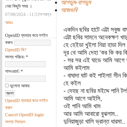
আগডুম-বাগডুম
নেয়া কিছুটা সময় ।
আজগুবি
07/08/2024 - 11:53অপরাহ্ন
আরও
একদিন ছবির হাটে এট্টা সবুজ বা
OpenID ব্যবহার করে লগইন
এট্টা ছবির সামনে অনেকক্ষণ খাড়
করুন:
হে হেইডা খুইলা নিয়া হাডা দিল
OpenID কি?
দূর থে আমি দেহা ‘কর কি কর
সদস্য পরিচয়:
*
- সর সর এই ঘাডে আমি আগে
আমি কইলাম
পাসওয়ার্ড:
*
- বাঘাদা ঘাট কই পাইলা! সীন ক
হে কইল
ভুলোনা আমায়
- দেহছ না ছবির মইদ্দে পানি টলট
আমি আগে আইসি,
OpenID ব্যবহার করে লগইন
ওই পানি আমি খাম
করুন
আর আমি আবারো বুঝলাম..
Cancel OpenID login
দুনিয়াজুড়া খালি ভ্রান্ত ধারমা..
সদস্য নিবন্ধন