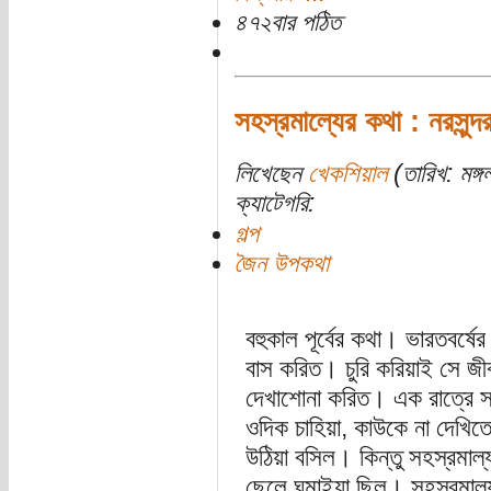
৪৭২বার পঠিত
সহস্রমাল্যের কথা : নরসুন্দর 
লিখেছেন
খেকশিয়াল
(তারিখ: মঙ্গ
ক্যাটেগরি:
গল্প
জৈন উপকথা
বহুকাল পূর্বের কথা। ভারতবর্ষ
বাস করিত। চুরি করিয়াই সে জী
দেখাশোনা করিত। এক রাত্রে স
ওদিক চাহিয়া, কাউকে না দেখিতে
উঠিয়া বসিল। কিন্তু সহস্রমাল্
ছেলে ঘুমাইয়া ছিল। সহস্রমাল্য