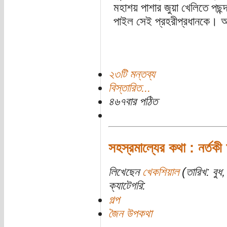
মহাশয় পাশার জুয়া খেলিতে পছন্
পাইল সেই প্রহরীপ্রধানকে। অ
২৩টি মন্তব্য
বিস্তারিত...
৪৬৭বার পঠিত
সহস্রমাল্যের কথা : নর্তকী 
লিখেছেন
খেকশিয়াল
(তারিখ: বুধ,
ক্যাটেগরি:
গল্প
জৈন উপকথা