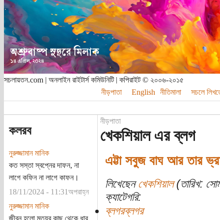
সচলায়তন.com | অনলাইন রাইটার্স কমিউনিটি | কপিরাইট © ২০০৬-২০১৫
নীড়পাতা
English
নীতিমালা
সচলে লিখত
নীড়পাতা
কলরব
খেকশিয়াল এর ব্লগ
নুরুজ্জামান মানিক
এট্টা সবুজ বাঘ আর তার ভ্র
কত সস্তা স্বপ্নের দাফন, না
লাগে কফিন না লাগে কাফন।
লিখেছেন
খেকশিয়াল
(তারিখ: সোম
18/11/2024 - 11:31অপরাহ্ন
ক্যাটেগরি:
নুরুজ্জামান মানিক
ব্লগরব্লগর
জীবন হলো মৃত্যুর কাছ থেকে ধার