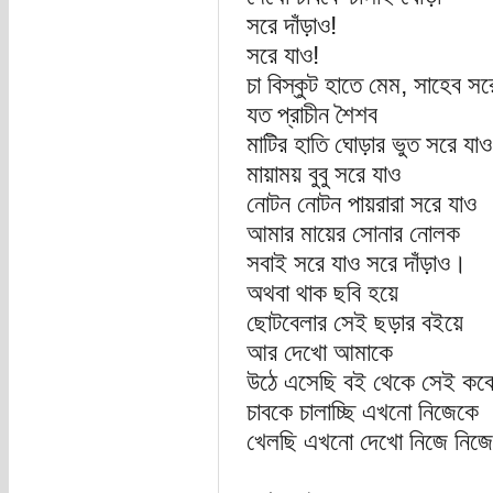
সরে দাঁড়াও!
সরে যাও!
চা বিস্কুট হাতে মেম, সাহেব সর
যত প্রাচীন শৈশব
মাটির হাতি ঘোড়ার ভুত সরে যাও
মায়াময় বুবু সরে যাও
নোটন নোটন পায়রারা সরে যাও
আমার মায়ের সোনার নোলক
সবাই সরে যাও সরে দাঁড়াও।
অথবা থাক ছবি হয়ে
ছোটবেলার সেই ছড়ার বইয়ে
আর দেখো আমাকে
উঠে এসেছি বই থেকে সেই কব
চাবকে চালাচ্ছি এখনো নিজেকে
খেলছি এখনো দেখো নিজে নিজে