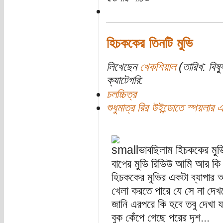
হিচককের তিনটি মুভি
লিখেছেন
খেকশিয়াল
(তারিখ: বিষ্
ক্যাটেগরি:
চলচ্চিত্র
শুধুমাত্র রির উইন্ডোতে স্পয়লার এল
ভাবছিলাম হিচককের মুভ
বাপের মুভি রিভিউ আমি আর কি 
হিচককের মুভির একটা ব্যাপার 
খেলা করতে পারে যে সে না দেখল
জানি এরপরে কি হবে তবু দেখা
বুক কেঁপে গেছে পরের দৃশ...