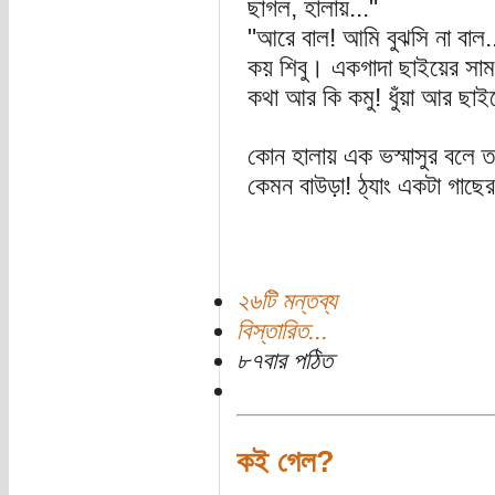
ছাগল, হালায়..."
"আরে বাল! আমি বুঝসি না বাল.
কয় শিবু। একগাদা ছাইয়ের সামন
কথা আর কি কমু! ধুঁয়া আর ছাই
কোন হালায় এক ভস্মাসুর বলে ত
কেমন বাউড়া! ঠ্যাং একটা গাছের 
২৬টি মন্তব্য
বিস্তারিত...
৮৭বার পঠিত
কই গেল?