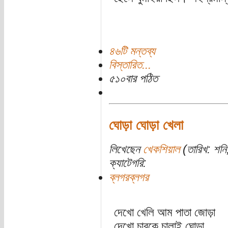
৪৬টি মন্তব্য
বিস্তারিত...
৫১০বার পঠিত
ঘোড়া ঘোড়া খেলা
লিখেছেন
খেকশিয়াল
(তারিখ: শনি,
ক্যাটেগরি:
ব্লগরব্লগর
দেখো খেলি আম পাতা জোড়া
দেখো চাবকে চালাই ঘোড়া