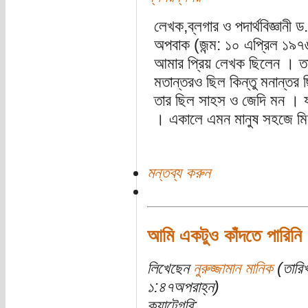
লেখক,ব্লগার ও পদার্থবিজ্ঞানী
অপবাক (জন্ম: ১০ এপ্রিল ১৯৭৬
আমার প্রিয় লেখক ছিলেন । তার 
মতান্তরও ছিল কিন্তু মনান্ত
তার ছিল সাহস ও জেদি মন । যা 
। একালে এমন মানুষ সহজে মি
মন্তব্য করুন
আমি একটুও কাঁদতে পারিনি
লিখেছেন
নুরুজ্জামান মানিক
(তারি
১:৪৭অপরাহ্ন)
ক্যাটেগরি: