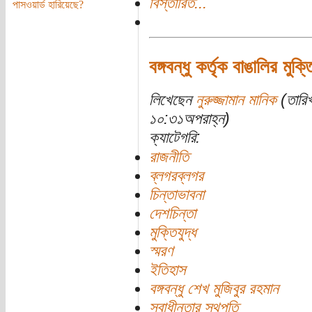
বিস্তারিত...
পাসওয়ার্ড হারিয়েছে?
বঙ্গবন্ধু কর্তৃক বাঙালির মু
লিখেছেন
নুরুজ্জামান মানিক
(তারিখ
১০:৩১অপরাহ্ন)
ক্যাটেগরি:
রাজনীতি
ব্লগরব্লগর
চিন্তাভাবনা
দেশচিন্তা
মুক্তিযুদ্ধ
স্মরণ
ইতিহাস
বঙ্গবন্ধু শেখ মুজিবুর রহমান
স্বাধীনতার স্থপতি