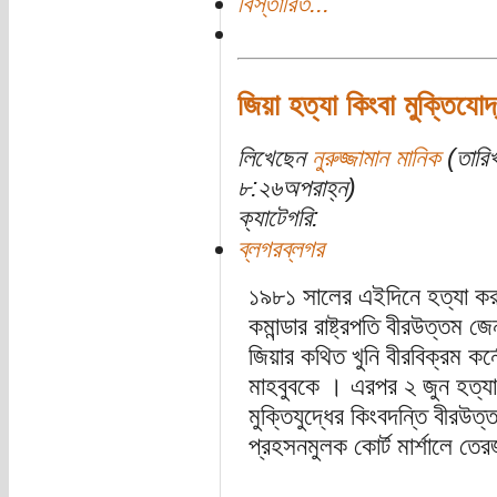
বিস্তারিত...
জিয়া হত্যা কিংবা মুক্তিযোদ
লিখেছেন
নুরুজ্জামান মানিক
(তারিখ
৮:২৬অপরাহ্ন)
ক্যাটেগরি:
ব্লগরব্লগর
১৯৮১ সালের এইদিনে হত্যা করা 
কমান্ডার রাষ্ট্রপতি বীরউত্তম
জিয়ার কথিত খুনি বীরবিক্রম কর
মাহবুবকে । এরপর ২ জুন হত্যা 
মুক্তিযুদ্ধের কিংবদন্তি বীরউ
প্রহসনমুলক কোর্ট মার্শালে তে