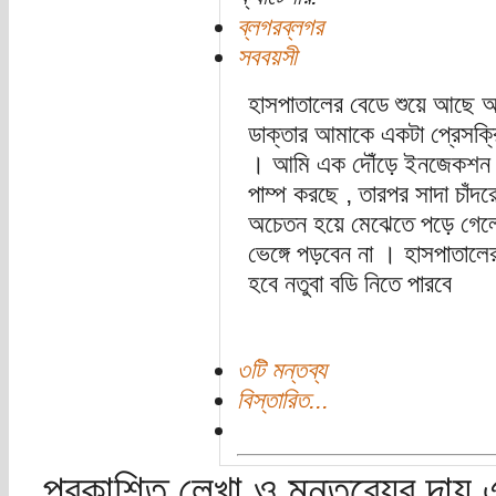
ব্লগরব্লগর
সববয়সী
হাসপাতালের বেডে শুয়ে আছে আ
ডাক্তার আমাকে একটা প্রেসক্
। আমি এক দৌঁড়ে ইনজেকশন নি
পাম্প করছে , তারপর সাদা চাঁ
অচেতন হয়ে মেঝেতে পড়ে গেল
ভেঙ্গে পড়বেন না । হাসপাতাল
হবে নতুবা বডি নিতে পারবে
৩টি মন্তব্য
বিস্তারিত...
প্রকাশিত লেখা ও মন্তব্যের দায় 