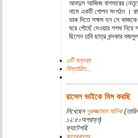
আবদুল আজিজ বাগমারের নেতৃত্বে গ
নামে একটি গোপন সংগঠন । রাজন
ডাক দিতে সক্ষম হন সে কাজকে স
ঘরে পৌছেঁ দেওয়ার শপথ নিয়ে
ছিলেন ঢাবি ছাত্র খন্দকার বজলু
৩টি মন্তব্য
বিস্তারিত...
রাসেল ভাইকে মিস করছি
লিখেছেন
নুরুজ্জামান মানিক
(তারিখ
১২:৫০অপরাহ্ন)
ক্যাটেগরি:
ব্লগরব্লগর