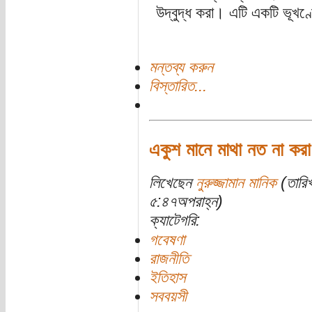
উদ্বুদ্ধ করা। এটি একটি ভূখণ্ড
মন্তব্য করুন
বিস্তারিত...
একুশ মানে মাথা নত না করা
লিখেছেন
নুরুজ্জামান মানিক
(তারি
৫:৪৭অপরাহ্ন)
ক্যাটেগরি:
গবেষণা
রাজনীতি
ইতিহাস
সববয়সী