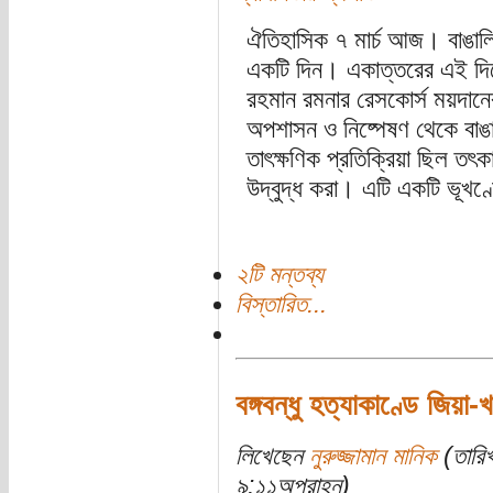
ঐতিহাসিক ৭ মার্চ আজ। বাঙালির
একটি দিন। একাত্তরের এই দিনে স
রহমান রমনার রেসকোর্স ময়দানে
অপশাসন ও নিষ্পেষণ থেকে বাঙাল
তাৎক্ষণিক প্রতিক্রিয়া ছিল তৎকাল
উদ্বুদ্ধ করা। এটি একটি ভূখণ্ড
২টি মন্তব্য
বিস্তারিত...
বঙ্গবন্ধু হত্যাকাণ্ডে জিয়া
লিখেছেন
নুরুজ্জামান মানিক
(তারিখ
৯:১১অপরাহ্ন)