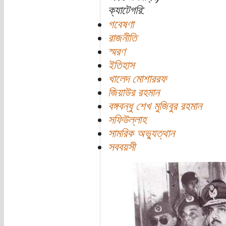
ক্যাটেগরি:
গবেষণা
রাজনীতি
স্মরণ
ইতিহাস
খালেদ মোশাররফ
জিয়াউর রহমান
বঙ্গবন্ধু শেখ মুজিবুর রহমান
সফিউল্লাহ
সামরিক অভ্যুত্থান
সববয়সী