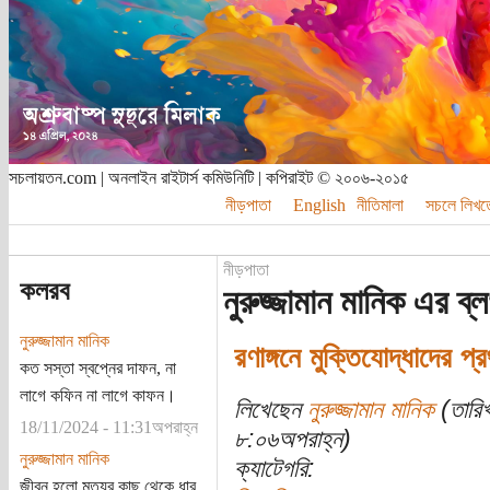
সচলায়তন.com | অনলাইন রাইটার্স কমিউনিটি | কপিরাইট © ২০০৬-২০১৫
নীড়পাতা
English
নীতিমালা
সচলে লিখত
নীড়পাতা
কলরব
নুরুজ্জামান মানিক এর ব্
নুরুজ্জামান মানিক
রণাঙ্গনে মুক্তিযোদ্ধাদের 
কত সস্তা স্বপ্নের দাফন, না
লাগে কফিন না লাগে কাফন।
লিখেছেন
নুরুজ্জামান মানিক
(তারিখ
18/11/2024 - 11:31অপরাহ্ন
৮:০৬অপরাহ্ন)
নুরুজ্জামান মানিক
ক্যাটেগরি:
জীবন হলো মৃত্যুর কাছ থেকে ধার