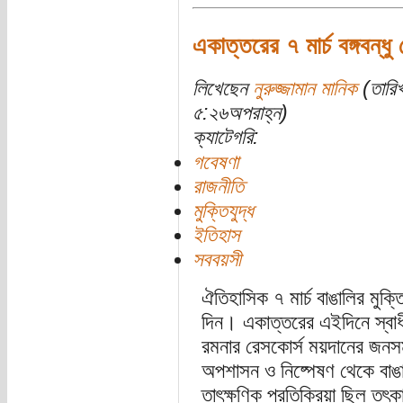
একাত্তরের ৭ মার্চ বঙ্গবন্ধু
লিখেছেন
নুরুজ্জামান মানিক
(তারি
৫:২৬অপরাহ্ন)
ক্যাটেগরি:
গবেষণা
রাজনীতি
মুক্তিযুদ্ধ
ইতিহাস
সববয়সী
ঐতিহাসিক ৭ মার্চ বাঙালির মুক্
দিন। একাত্তরের এইদিনে স্বাধীন
রমনার রেসকোর্স ময়দানের জনসম
অপশাসন ও নিষ্পেষণ থেকে বাঙাল
তাৎক্ষণিক প্রতিক্রিয়া ছিল তৎকাল