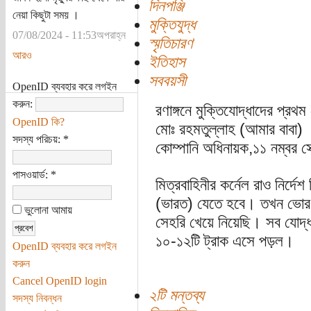
দিনপঞ্জি
নেয়া কিছুটা সময় ।
মুক্তিযুদ্ধ
07/08/2024 - 11:53অপরাহ্ন
স্মৃতিচারণ
আরও
ইতিহাস
সববয়সী
OpenID ব্যবহার করে লগইন
করুন:
রণাঙ্গনে মুক্তিযোদ্ধাদের প্রথ
OpenID কি?
মোঃ রহমতুল্লাহ (আমার বাবা)
সদস্য পরিচয়:
*
কোম্পানি অধিনায়ক,১১ নম্বর সে
পাসওয়ার্ড:
*
মিত্রবাহিনীর কর্নেল রাও নির্দে
(ভারত) যেতে হবে। তখন ভোর
ভুলোনা আমায়
সেহরি খেয়ে নিয়েছি। সব যোদ্
১০-১২টি ট্রাক এসে পড়ল।
OpenID ব্যবহার করে লগইন
করুন
Cancel OpenID login
২টি মন্তব্য
সদস্য নিবন্ধন