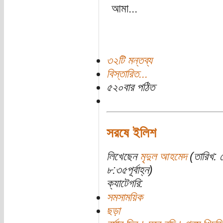
আমা...
৩২টি মন্তব্য
বিস্তারিত...
৫২০বার পঠিত
সরষে ইলিশ
লিখেছেন
মৃদুল আহমেদ
(তারিখ: 
৮:৩৫পূর্বাহ্ন)
ক্যাটেগরি:
সমসাময়িক
ছড়া