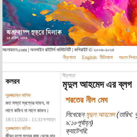
সচলায়তন.com | অনলাইন রাইটার্স কমিউনিটি | কপিরাইট © ২০০৬-২০১৫
নীড়পাতা
English
নীতিমালা
সচলে লিখত
নীড়পাতা
কলরব
মৃদুল আহমেদ এর ব্লগ
নুরুজ্জামান মানিক
শরতের নীল মেঘ
কত সস্তা স্বপ্নের দাফন, না
লাগে কফিন না লাগে কাফন।
লিখেছেন
মৃদুল আহমেদ
(তারিখ: 
18/11/2024 - 11:31অপরাহ্ন
৯:১৮পূর্বাহ্ন)
নুরুজ্জামান মানিক
ক্যাটেগরি:
জীবন হলো মৃত্যুর কাছ থেকে ধার