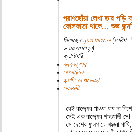
প্রাণছোঁয়া লেখা তার পড়ি ফ
কোলকাতা থাকে... শুভ জন্মদ
লিখেছেন
মৃদুল আহমেদ
(তারিখ: ব
৬:৩০অপরাহ্ন)
ক্যাটেগরি:
ব্লগরব্লগর
সমসাময়িক
জন্মদিনের শুভেচ্ছা
সববয়সী
যেই রাজ্যের পাওয়া যায় না দিশে
সেই এক রাজ্যের শাহজাদী সে!
সে দেশের ফুলগাছে খঞ্জনা পাখি,