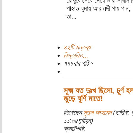
রোদ্দুরে মেঘে মেঘে ভারী মাখামাখ
পাহাড় ঘুমায় আর নদী গায় গান,
তা...
৪২টি মন্তব্য
বিস্তারিত...
৭৭৪বার পঠিত
সূক্ষ্ম যত দুঃখ ছিলো, চূর্ণ হল 
জুড়ে ঘূর্ণি মাতে!
লিখেছেন
মৃদুল আহমেদ
(তারিখ: 
১১:০৫পূর্বাহ্ন)
ক্যাটেগরি: