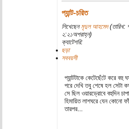
প্যান্ট-চরিত
লিখেছেন
মৃদুল আহমেদ
(তারিখ: 
২:২১অপরাহ্ন)
ক্যাটেগরি:
ছড়া
সববয়সী
প্যান্টটাকে কেটেছেঁটে করে বহু ঘ
পরে দেখি তবু শেষে হল সেটা কষ
সে ছিল ওয়ারড্রোবে বহুদিন চাপ
হিমায়িত লাশঘরে যেন কোনো ফাঁ
তারপর...