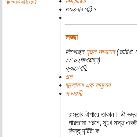
বিস্তারিত...
পাসওয়ার্ড হারিয়েছে?
৩৯৪বার পঠিত
লজ্জা
লিখেছেন
মৃদুল আহমেদ
(তারিখ: 
১১:০২অপরাহ্ন)
ক্যাটেগরি:
গল্প
ভুলোমনা এক মানুষের
সববয়সী
রাস্তার ঐপারে তাকান। ঐ ভদ্রল
পায়জামা পরনে, মুখে মস্ত একটা
কিন্তু দৃষ্টিটা ক...