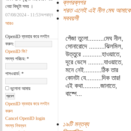
ব্লগরব্লগর
নেয়া কিছুটা সময় ।
শরত এলেই এই নীল মেঘ আমাকে 
07/08/2024 - 11:53অপরাহ্ন
সববয়সী
আরও
OpenID ব্যবহার করে লগইন
পেঁজা তুলো.........মেঘ নীল,
করুন:
সোনারোদে .........ঝিলমিল,
OpenID কি?
উত্তুরে ...........হাওয়াতে,
সদস্য পরিচয়:
*
দূরে ভেসে .........যাওয়াতে,
মনে নেই..........ঠিক তার
পাসওয়ার্ড:
*
কোনটা যে.........দিক তার!
এই কথা..........জানাতে,
ভুলোনা আমায়
বাষ্পে...
OpenID ব্যবহার করে লগইন
করুন
Cancel OpenID login
১৯টি মন্তব্য
সদস্য নিবন্ধন