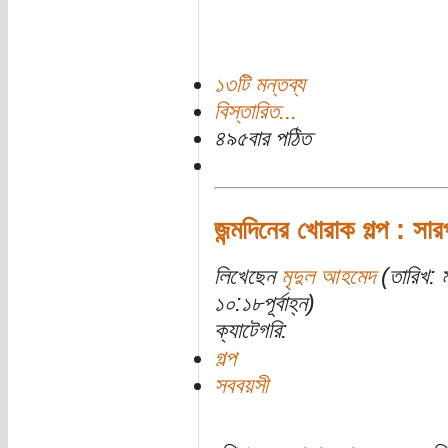
১৩টি মন্তব্য
বিস্তারিত...
৪৯৫বার পঠিত
জন্মদিনের খোরাক গল্প : সার
লিখেছেন
মৃদুল আহমেদ
(তারিখ: 
১০:১৮পূর্বাহ্ন)
ক্যাটেগরি:
গল্প
সববয়সী