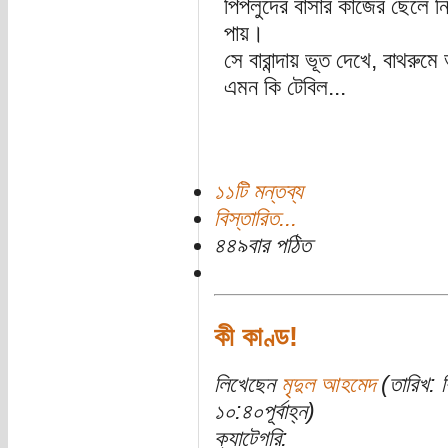
পিপলুদের বাসার কাজের ছেলে ন
পায়।
সে বারান্দায় ভূত দেখে, বাথরুম
এমন কি টেবিল...
১১টি মন্তব্য
বিস্তারিত...
৪৪৯বার পঠিত
কী কাণ্ড!
লিখেছেন
মৃদুল আহমেদ
(তারিখ: ব
১০:৪০পূর্বাহ্ন)
ক্যাটেগরি: