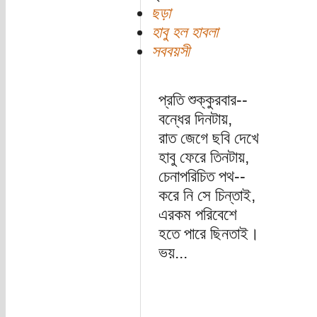
ছড়া
হাবু হল হাবলা
সববয়সী
প্রতি শুক্কুরবার--
বন্ধের দিনটায়,
রাত জেগে ছবি দেখে
হাবু ফেরে তিনটায়,
চেনাপরিচিত পথ--
করে নি সে চিন্তাই,
এরকম পরিবেশে
হতে পারে ছিনতাই।
ভয়...