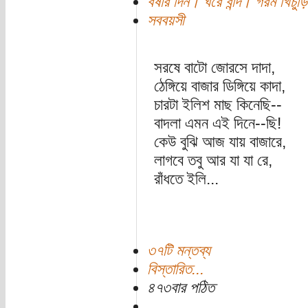
বর্ষার দিন। ঘরে বন্দি। গরম খি
সববয়সী
সরষে বাটো জোরসে দাদা,
ঠেঙ্গিয়ে বাজার ডিঙ্গিয়ে কাদা,
চারটা ইলিশ মাছ কিনেছি--
বাদলা এমন এই দিনে--ছি!
কেউ বুঝি আজ যায় বাজারে,
লাগবে তবু আর যা যা রে,
রাঁধতে ইলি...
৩৭টি মন্তব্য
বিস্তারিত...
৪৭৩বার পঠিত