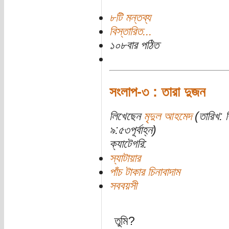
৮টি মন্তব্য
বিস্তারিত...
১০৮বার পঠিত
সংলাপ-৩ : তারা দুজন
লিখেছেন
মৃদুল আহমেদ
(তারিখ: ব
৯:৫৩পূর্বাহ্ন)
ক্যাটেগরি:
স্যাটায়ার
পাঁচ টাকার চিনাবাদাম
সববয়সী
তুমি?