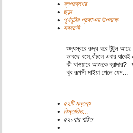
ব্লগরব্লগর
ছড়া
পূর্ণমুঠির প্রকাশনা উপলক্ষে
সববয়সী
শুদ্ধস্বরে রুদ্ধ ঘরে টুটুল আছ
ভাবছে বসে,বাঁচলে এবার যাবেই
কী খাওয়াবে আজকে ব্রাদার?--ম
খুব রূপসী মাইয়া পেলে যেম...
৫২টি মন্তব্য
বিস্তারিত...
৫২০বার পঠিত