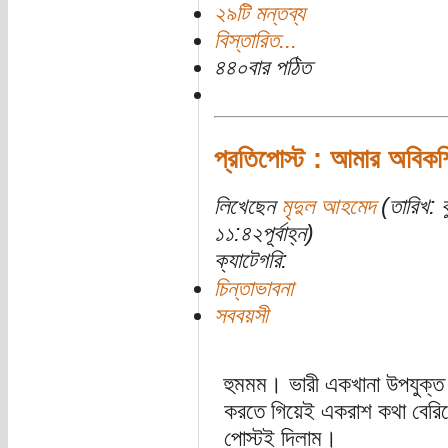
২৯টি মন্তব্য
বিস্তারিত...
৪৪০বার পঠিত
প্রতিপোস্ট : আমার অবিকশ
লিখেছেন
মৃদুল আহমেদ
(তারিখ: 
১১:৪২পূর্বাহ্ন)
ক্যাটেগরি:
চিন্তাভাবনা
সববয়সী
হুমমম। ভারী একখানা উপযুক্ত প
করতে গিয়েই একরাশ কথা বেরিয়
পোস্টই দিলাম।