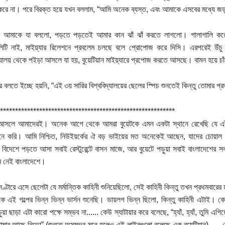
 করে না। পরে বিরক্ত হয়ে যখন বললাম, “আমি অনেক ব্যস্ত, এবং আমাকে এসবের মধ্যে জড়
 আমাকে যা বললো, পড়তে পড়তেই আমার কান ঝাঁ ঝাঁ করতে লাগলো। গালাগালি করে য
ালিটি নাই, মাইয়্যার রিলেশনে প্রবলেম চলছে বলে প্রোপোজ করে দিসি। এরপরেই উঁচু
দ্যালয় থেকে পইড়া আসলে যা হয়, বুয়েটিয়ান মাইয়্যারে প্রপোজ করতে আসছে। বামন হয়ে চা
বলতে ইচ্ছে হয়নি, “এই ৩য় সারির বিশ্ববিদ্যালয়ের ছেলের স্পিচ শুনতেই কিন্তু তোমার প্রথ
**********************************************************
 আসলে আমাদেরই। অনেক আগে থেকে আমরা বুয়েটকে এমন একটা স্থানে রেখেছি যে এটা
মনে করি। আমি নিশ্চিত, নিউইয়র্কের ঐ বড় ভাইয়ের মত অনেকেই আছেন, যাদের চোয়াল হার্ভ
িদেশে পড়তে আসা সবাই রেস্টুরেন্টে বাসন মাজে, আর বুয়েটে পড়ুয়া সবাই বাংলাদেশের সব
ম নেই বাংলাদেশে।
ণ্টারে এসে ছেলেটা যে মর্মান্তিক কাহিনী শুনিয়েছিলো, সেই কাহিনী কিন্তু তখন প্রথমবা
ে এই গল্পের ভিন্ন ভিন্ন ভার্সন শুনেছি। ডায়লগ ভিন্ন ছিলো, কিন্তু কাহিনী এটাই। ক
ড়ুয়া ছাড়া এটা কারো পক্ষে সম্ভব না...... কেউ স্যাটায়ার করে বলেছে, “হ্যাঁ, হ্যাঁ, তুমি
মার আছে নিডো” (শুনতে অসম্ভব মনে হলেও এই লাইনগুলো বলেছে এক বুয়েটিয়ান)...... ক