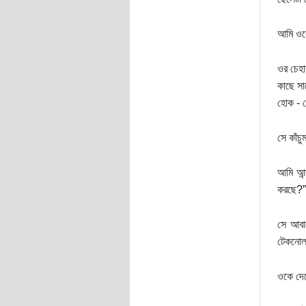
আমি ওকে
ওর চেহা
কাছে স
হোক - স
সে কাঁচু
আমি আন্
করছে?”
সে আবার
টেকনোলজ
ওকে দেখ