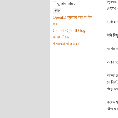
ক্রিসমা
ভুলোনা আমায়
থেকেও 
OpenID ব্যবহার করে লগইন
ওনাকে আ
করুন
Cancel OpenID login
উনি কিছ
সদস্য নিবন্ধন
পাসওয়ার্ড হারিয়েছে?
আমার বন্
ওনার মধ
আমরা দু
যে লিস্
পড়ে শু
কয়েক মু
থাকতে 