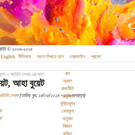
পিরাইট © ২০০৬-২০১৫
English
নীতিমালা
সচলে লিখতে হলে
প্রোফাইল
প্রবেশ
গল্প
ব্লগ
»
অতিথি লেখক এর ব্লগ
ুয়েট, আহা বুয়েট
ভ্রমণ
রাজনীতি
অতিথি লেখক
(তারিখ: বুধ, ১৪/০৫/২০১৪ - ১:৩০অপরাহ্ন)
প্রযুক্তি
মুক্তিযুদ্ধ
র
খেলাধুলা
া
অনুবাদ
বিজ্ঞান
কবিতা