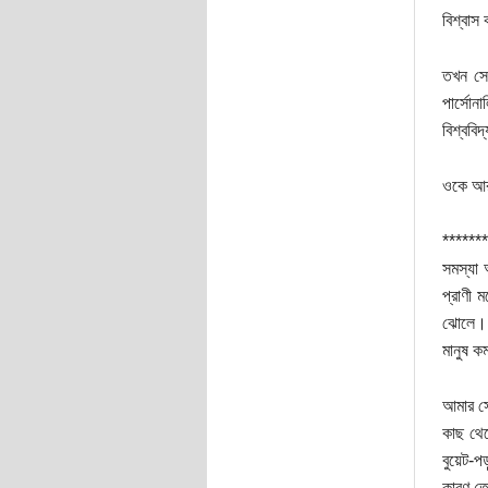
বিশ্বাস
তখন সে
পার্সোন
বিশ্ববি
ওকে আর 
*******
সমস্যা
প্রাণী 
ঝোলে। ব
মানুষ ক
আমার সে
কাছ থেক
বুয়েট-প
কারণ তো