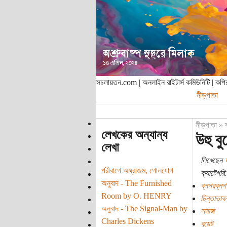
সচলায়তন.com | অনলাইন রাইটার্স কমিউনিটি | ক
নীড়পাতা
নীড়পাতা
»
লেখকের অন্যান্য
উহু ব
লেখা
লিখেছেন
পরীবাগে অঘ্রাজম, গোলযোগ
ক্যাটেগরি:
অনুবাদ - The Furnished
ব্লগরব্লগ
Room by O. HENRY
চিন্তাভাবন
অনুবাদ - The Signal-Man by
সমাজ
Charles Dickens
বুয়েট