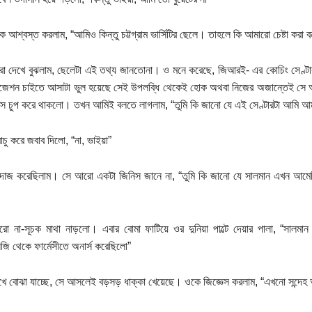
 আশ্বস্ত করলাম, “আমিও কিন্তু চট্টগ্রাম ভার্সিটির ছেলে। তাহলে কি আমারো চেষ্টা করা ব
রা দেখে বুঝলাম, ছেলেটা এই তথ্য জানতোনা। ও মনে করেছে, জিআরই- এর কোচিং সেণ্টার
াজেশন চাইতে আসাটা ভুল হয়েছে সেই উপলব্ধি থেকেই হোক অথবা নিজের অজান্তেই সে 
ে চুপ করে থাকলো। তখন আমিই বলতে লাগলাম, “তুমি কি জানো যে এই সেণ্টারটা আমি আমার
মাচু করে জবাব দিলো, “না, ভাইয়া”
দাজ করেছিলাম। সে আরো একটা জিনিস জানে না, “তুমি কি জানো যে সালমান এখন আমেরি
ো না-সূচক মাথা নাড়লো। এবার বোমা ফাটিয়ে ওর দুনিয়া পাল্টে দেয়ার পালা, “সালমান 
ি থেকে ফার্মেসীতে অনার্স করেছিলো”
ে বোঝা যাচ্ছে, সে আসলেই বড়সড় ধাক্কা খেয়েছে। ওকে জিজ্ঞেস করলাম, “এখনো সন্দেহ