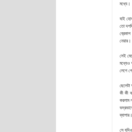
মধ্যে।
যাই হোক
তো দশদ
ব্রেকাপ
নেয়ার। 
সেই মে
মধ্যেও 
লেগে গে
ছেলেটা 
কী কী ব
করলাম ন
ভদ্রভা
ব্যাপার
সে যদিও