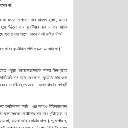
াবেন না”
া বলতে লাগলো, তার সারমর্ম হচ্ছে, আমার
 হয়ে উঠলো তার বুয়েটিয়ান নাক - “৩য় সারির
ঁদে হাত দেয়ার আগে এরপর একটু ভাইবা নিও”
ম সারির বুয়েটিয়ান গার্লফ্রেণ্ড এসেছিলো।”
তে পড়ুয়া ছেলেমেয়েদেরকে আমরা ভিনগ্রহের
ার্ডের নাম শুনে ঝোলে না, বুয়েটের নাম শুনে
চেয়ে মেধাবী ছেলেমেয়ে – এমন ধারণার বশবর্তী
রের মত শুনছিলামনা আমি। এর আগেও বিভিন্নজনের
েউ বাচ্চাদেরকে বোঝানোর মত করে বুঝিয়েছে যে
 এগিয়ে চলো, আমরা আছি তোমার সাথে। তুমি পারবে,
েউ অপমান করে বলেছে, “স্বপ্ন লিমিটের মধ্যে