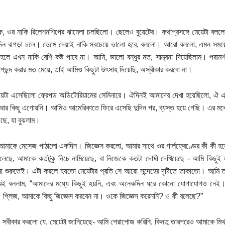
, ওর নাকি রিলেশনশিপের ঝামেলা চলছিলো। ছেলেও বুয়েটের। কথাপ্রসঙ্গে মেয়েটা বললো
িন ঝগড়া চলে। ভেঙ্গে দেয়াই নাকি সবচেয়ে ভালো হবে, বললো। আরো বললো, এমন সময়ে
 হলে এখন নাকি বেশি কষ্ট পাবে না। আমি, ভালো বন্ধুর মত, সান্ত্বনা দিয়েছিলাম। পরামর
পছন্দ করার মত মেয়ে, তাই আমিও কিছুটা উৎসাহ দিয়েছি, অস্বীকার করবো না।
য়েটা এসেছিলো ফ্রেপড অডিটোরিয়ামের সেমিনারে। ঐদিনই আমাদের দেখা হয়েছিলো, 
আর কিছু এগোয়নি। আমিও আমেরিকাতে ফিরে এসেছি দুদিন পর, ব্যস্ত হয়ে গেছি। এর মধ্যে
ছে, যা বুঝলাম।
আমাকে মেসেজ পাঠালো একদিন। জিজ্ঞেস করলো, আমার সাথে ওর গার্লফ্রেণ্ডের কী কী হয়ে
লেছে, আমাকে কতটুকু নিচে নামিয়েছে, বা নিজেকে কতটা দোষী দেখিয়েছে - আমি কিছুই 
া শুরুতেই। এটা করলে হয়তো মেয়েটার প্রতি সে আরো সন্দেহের দৃষ্টিতে তাকাতো। আমি ত
বেই বললাম, “আমাদের মধ্যে কিছুই হয়নি, এবং অনেকদিন ধরে কোনো যোগাযোগও নেই।
। প্লিজ, আমাকে কিছু জিজ্ঞেস করবেন না। ওকে জিজ্ঞেস করেননি? ও কী বলেছে?”
 স্বীকার করলো যে, মেয়েটা জানিয়েছে- আমি প্রোপোজ করিনি, কিন্তু তারপরেও আমাকে ম