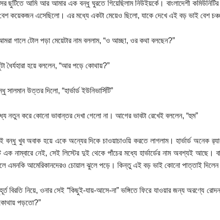
সের ছুটিতে আমি আর আমার এক বন্ধু ঘুরতে গিয়েছিলাম নিউইয়র্কে। বাংলাদেশী কমিউনিটির
বেশ কয়েকজন এসেছিলো। এর মধ্যে একটা মেয়েও ছিলো, যাকে দেখে এই বড় ভাই বেশ চঞ্
মরা গালে টোল পড়া মেয়েটার নাম বললাম, “ও আচ্ছা, ওর কথা বলছেন?”
ুটা ধৈর্যহারা হয়ে বললেন, “আর পড়ে কোথায়?”
ধু সালমান উত্তর দিলো, “হার্ভার্ড ইউনিভার্সিটি”
্যে নতুন করে কোনো ভাবান্তর দেখা গেলো না। আগের ভাবটা রেখেই বললেন, “হুম”
ই বন্ধু খুব অবাক হয়ে একে অন্যের দিকে চাওয়াচাওয়ি করতে লাগলাম। হার্ভার্ড অনেক র‍্যাং
টে এক নাম্বারে নেই, সেই লিস্টের দুই থেকে পাঁচের মধ্যে হার্ভার্ডের নাম অবশ্যই আছে। ব
নলে এমনকি আমেরিকানদেরও চোয়াল ঝুলে পড়ে। কিন্তু এই বড় ভাই কোনো পাত্তাই দিলেন
হূর্ত বিরতি নিয়ে, ওনার সেই “কিছুই-যায়-আসে-না” ভঙ্গিতে ফিরে যাওয়ার জন্য অরণ্যে র
কোথায় পড়তো?”