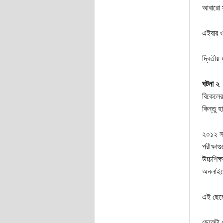
আবারো স
এইবার ও
দ্বিতীয়
ঘটনা ২
বিকেলের
কিন্তু 
২০১২ সা
পরীক্ষা
উচ্চশিক
অনলাইনে
এই ছেলে
ছেলেটা 