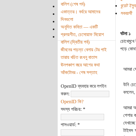
বালিশ (শেষ পর্ব)
বুয়েট ইস্যু
একাত্তর। বর্থরে আমাদের
সববয়সী
দিনগুলো
অনূদিত কবিতা — একটি
ঘটনা ১
প্রলয়গীত, চেসোয়াফ মিয়োশ
চোখেমুখে
বালিশ (দ্বিতীয় পর্ব)
পড়ে কোথ
জীবনের পড়ন্ত বেলায় টের পাই
তারায় খচিত রংধনু বাতাস
ঊনপঞ্চাশ বছর আগের কথা
আমরা যে
আঁকটোবর - শেষ সপ্তাহ
উনি চেয়
OpenID ব্যবহার করে লগইন
বললেন, 
করুন:
OpenID কি?
আমরা আ
সদস্য পরিচয়:
*
পেশার ক
দেখাচ্ছ
পাসওয়ার্ড:
*
টাইমস 