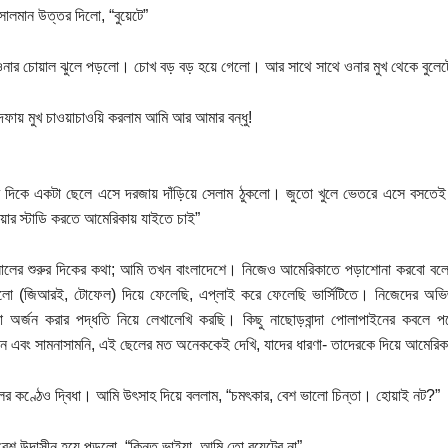
ালমান উত্তর দিলো, “বুয়েটে”
নার চোয়াল ঝুলে পড়লো। চোখ বড় বড় হয়ে গেলো। আর সাথে সাথে ওনার মুখ থেকে বুলেটে
 দফায় মুখ চাওয়াচাওয়ি করলাম আমি আর আমার বন্ধু!
 দিকে একটা ছেলে এসে দরজায় দাঁড়িয়ে সেলাম ঠুকলো। জুতো খুলে ভেতরে এসে বসতেই বললো,
হায়ার স্টাডি করতে আমেরিকায় যাইতে চাই”
লের শুরুর দিকের কথা; আমি তখন বাংলাদেশে। নিজেও আমেরিকাতে পড়াশোনা করবো বলে চে
গুলো (জিআরই, টোফেল) দিয়ে ফেলেছি, এপ্লাই করে ফেলেছি ভার্সিটিতে। নিজেদের অভিজ্ঞ
্ষা অর্জন করার পদ্ধতি নিয়ে লেখালেখি করছি। কিছু নাছোড়বান্দা পোলাপাইনের কবলে প
 এবং সামনাসামনি, এই ছেলের মত অনেককেই দেখি, যাদের ধারণা- তাদেরকে দিয়ে আমেরিক
র কণ্ঠেও দ্বিধা। আমি উৎসাহ দিয়ে বললাম, “চমৎকার, বেশ ভালো চিন্তা। হোয়াই নট?”
বেশ উদাসীন হয়ে পড়লো, “কিন্তু ভাইয়া, আমি তো বুয়েটের না”