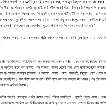
ায়ে গিয়ে ছেলেটা তার আত্মবিশ্বাস ফিরে পাওয়ার কথা, চোখ-মুখ উজ্জ্বল হয়ে যাওয়ার কথ
“ভাইয়া, আমেরিকাতে একটা বড় ভাইকে ইমেইল করেছিলাম। কীভাবে উনি প্রসেসিং করেছেন
াম। উনি আমাকে লিখেছিলেন, ‘জিআরই এর নাম শুনসো? এইটা অনেক কঠিন। তুমি পারবা ন
করা বাদ দাও। বুয়েটে না পড়লে এসব হবে না। অন্য কিছু করার চিন্তা করো। সবাইকে দিয়ে 
ো তখন। আমি কেঁদে ফেলেছিলাম। বুয়েটে পড়িনি বলে কি আমার যাওয়া হবে না?”
ো আমাকে বলতে গিয়ে সে আবারো প্রায় কেঁদে ফেলছিলো। সেই বুয়েটিয়ান যে-ই হোক না
ো।
 পর আমেরিকাতে কাটানোর পর প্রথমবারের মত দেশে গেলাম ২০১৩ এর ডিসেম্বরে, দুই বন্
র বন্ধুদের সাথে গলা ফাটিয়ে গান গাইবো, আড্ডা দেবো! আর একটা দায়িত্ববোধের জায়গা 
র বাংলাদেশে অবতাল (অবরোধ + হরতাল) চলছে। তাই, রাজশাহী, সিলেট, খুলনা থেকে আমন্
ে রেখেছিলাম। কথা দিয়ে কথা রাখতে পারিনি বলে বলে দুই বন্ধুরই মন খারাপ। শুধু চট্টগ্রা
 ফ্রেপড অডিটোরিয়ামে।
কদিন আগেই ফেসবুকে একটা মেয়ের সাথে পরিচয় হয়েছিলো। বুয়েটে পড়ুয়া মেয়ে। ভোকা
র ওয়েবসাইটে পাবলিশ করা ভিডিওগুলো ওর নাকি খুব ভালো লেগেছে, এজন্য রিকোয়েস্ট পা