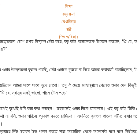
শিক্ষা
রম্যরচনা
রেখাচিত্র
নারী
শিশু অধিকার
 উত্তেজনা চেপে রাখার নিস্ফল চেষ্টা করে, বড় ভাই আমাদেরকে জিজ্ঞেস করলেন, “ঐ য
ায়?”
 ওনার উত্তেজনা বুঝতে পারছি, সেটা ওনাকে বুঝতে না দিয়ে আমরা কথাবার্তা চালাচ্ছিলাম, 
েছিলেন আমরা সাথে সাথে বুঝে নেবো। তবু ঐ মেয়ে জাহান্নামে গেলেও ওনার যেন কিছুই 
“ঐ যে, স্বাস্থ্য একটু ভালো, গালে টোল পড়ে”
গেই বুঝেছি উনি কার কথা বলছেন। দুইজনেই ওনার দিকে তাকালাম। এই বড় ভাই ডিভি প
থা না বলি, ওনার পরিচয় প্রকাশ করতে চাচ্ছিনা। এমনিতে হ্যাংলা পাতলা শরীর; বাসার মধ
ে।
স্কয়ারে নিউ ইয়ারস ঈভ পালন করতে সারা আমেরিকা থেকে অনেকেই দলে দলে নিউইয়