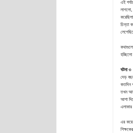
এই পর্য
লাগলো, 
করেছিল
চিন্তা 
লেগেছিল
কথাগুল
হচ্ছিল
ঘটনা ৩
দেড় বছর
কতদিন প
তখন আবা
আশা দিয়
এলাকার
এর কয়ে
শিক্ষকে