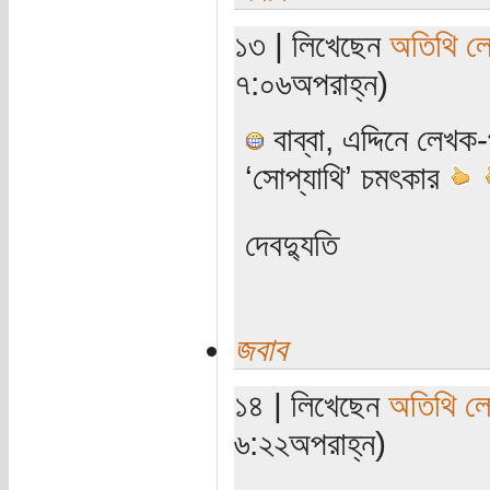
১৩ | লিখেছেন
অতিথি ল
৭:০৬অপরাহ্ন)
বাব্বা, এদ্দিনে লেখ
‘সোপ্যাথি’ চমৎকার
দেবদ্যুতি
জবাব
১৪ | লিখেছেন
অতিথি ল
৬:২২অপরাহ্ন)