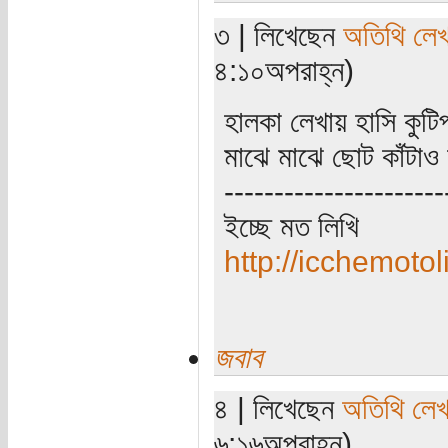
৩ | লিখেছেন
অতিথি লে
৪:১০অপরাহ্ন)
হালকা লেখায় হাসি কুট
মাঝে মাঝে ছোট কাঁটা
----------------------
ইচ্ছে মত লিখি
http://icchemotol
জবাব
৪ | লিখেছেন
অতিথি লে
৬:১৬অপরাহ্ন)