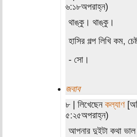
৬:১৮অপরাহ্ন)
থাঙ্কু। থাঙ্কু।
হাসির গল্প লিখি কম, চ
- সো।
জবাব
৮ | লিখেছেন
কল্যাণ
[অত
৫:২৫অপরাহ্ন)
আপনার দুইটা কথা ভাল