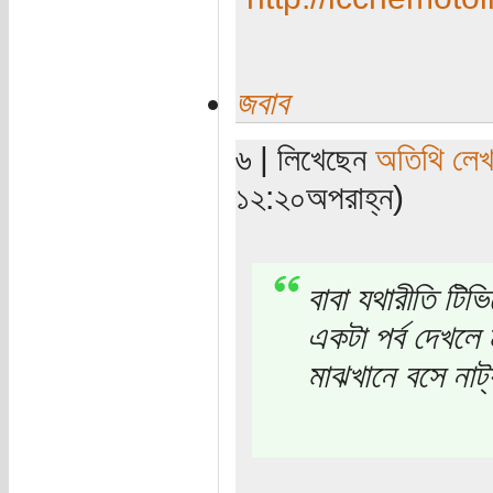
জবাব
৬ | লিখেছেন
অতিথি লে
১২:২০অপরাহ্ন)
বাবা যথারীতি টি
একটা পর্ব দেখলে
মাঝখানে বসে নাট্