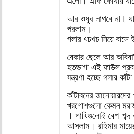
এলো। একি কোথায় যাচ
আর ওষুধ লাগবে না। যা
পরলাম।
গলার খচখচ নিয়ে বাসে
বেকার ছেলে আর অবিবাহ
হতভাগা এই ফাউল প্রবচন
যন্ত্রণা হচ্ছে গলার কাঁট
কাঁটাবনের জানোয়ারদের 
খরগোশগুলো কেমন মরাম
। পাখিগুলোই বেশ শব্দ 
আসলাম। রহিমার মায়ের 