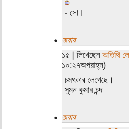
- সো।
জবাব
১৫ | লিখেছেন
অতিথি ল
১০:২৭অপরাহ্ন)
চমৎকার লেগেছে।
সুমন কুমার চন্দ
জবাব