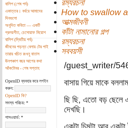
রম্যরচনা
বালিশ (শেষ পর্ব)
How to swallow a
একাত্তর। বর্থরে আমাদের
দিনগুলো
আত্মজীবনী
অনূদিত কবিতা — একটি
কাঁটা নামানোর গল্প
প্রলয়গীত, চেসোয়াফ মিয়োশ
রম্যরচনা
বালিশ (দ্বিতীয় পর্ব)
জীবনের পড়ন্ত বেলায় টের পাই
সববয়সী
তারায় খচিত রংধনু বাতাস
ঊনপঞ্চাশ বছর আগের কথা
/guest_writer/54614]
আঁকটোবর - শেষ সপ্তাহ
বাসায় গিয়ে মাকে বললাম
OpenID ব্যবহার করে লগইন
করুন:
OpenID কি?
ছি ছি, এতো বড় ছেলে 
সদস্য পরিচয়:
*
দেখছি।
পাসওয়ার্ড:
*
একটা চিমটা আর একটা টর