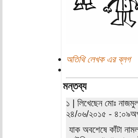
অতিথি লেখক এর ব্লগ
মন্তব্য
১ | লিখেছেন মোঃ নাজমুল
২৪/০৬/২০১৫ - ৪:০৯অপ
যাক অবশেষে কাঁটা নামল