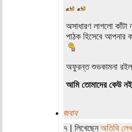
অসাধারণ লাগলো কাঁটা ন
পাঠক হিসেবে আপনার কা
অফুরন্ত শুভকামনা রই
আমি তোমাদের কেউ নই
জবাব
৭ | লিখেছেন
অতিথি লে