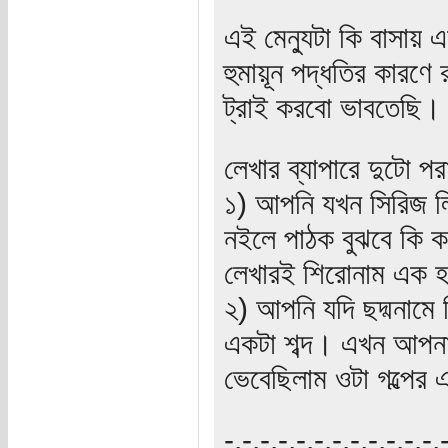
এই মেন্যুটা কি বাসায় 
হুমায়ূন পদ্ধতির কারণে 
ট্রাই করবো ভাবতেছি
লেখার ব্যাপারে দুটো পর
১) আপনি যখন সিরিজ লি
নইলে পাঠক বুঝবে কি 
লেখারই শিরোনাম এক 
২) আপনি যদি ছদ্মনামে
একটা শব্দ। এখন আপনা
ভেবেছিলাম ওটা গল্পের
‍‌-.-.-.-.-.-.-.-.-.-.-.-