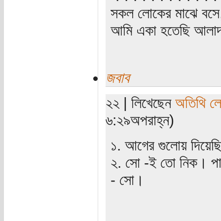
সকল লোকের মাঝে বসে,
আমি একা হতেছি আলাদা
জবাব
২২ | লিখেছেন
অতিথি ল
৬:২৯অপরাহ্ন)
১. আগের গুলোয় দিয়েছি
২. সো -ই তো নিক। পা
- সো।