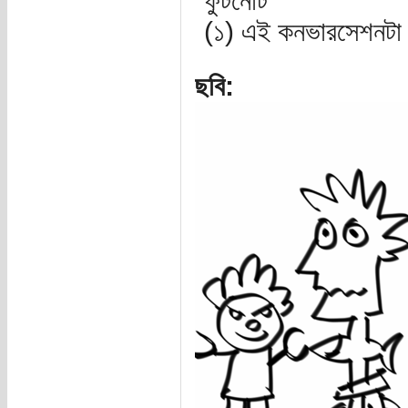
ফুটনোট
(১) এই কনভারসেশনটা স
ছবি: