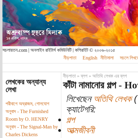
সচলায়তন.com | অনলাইন রাইটার্স কমিউনিটি | কপিরাইট © ২০০৬-২০১৫
নীড়পাতা
English
নীতিমালা
সচলে লিখত
নীড়পাতা
»
ব্লগ
»
অতিথি লেখক এর ব্লগ
লেখকের অন্যান্য
কাঁটা নামানোর গল্প 
লেখা
লিখেছেন
অতিথি লেখক
(
পরীবাগে অঘ্রাজম, গোলযোগ
ক্যাটেগরি:
অনুবাদ - The Furnished
গল্প
Room by O. HENRY
অনুবাদ - The Signal-Man by
আত্মজীবনী
Charles Dickens