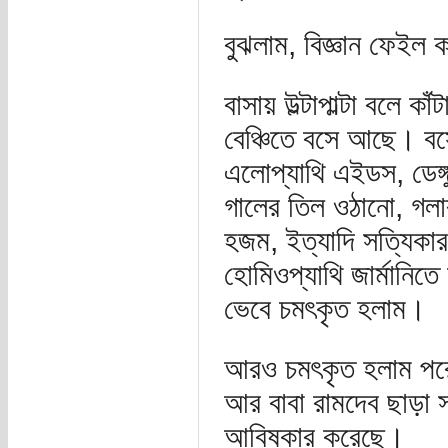
বুঝলাম, বিজ্ঞান ফেইল
বাসায় উল্টাপাল্টা বলে
বেঞ্চিতে বসে আছে। ব
এলোপ্যাথি এইডস, ডেঙ্গ
গালের তিল ওঠানো, গলার
হজম, ইত্যাদি সত্যিকা
হোমিওপ্যাথি জার্মানিত
ভেবে চমৎকৃত হলাম।
আরও চমৎকৃত হলাম পরের
আর বাবা রামদেব ছাড়া স
আবিষ্কার করেছে।