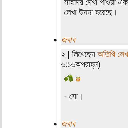
সাইদির দেখা পাওয়া 
লেখা উমদা হয়েছে।
জবাব
২ | লিখেছেন
অতিথি লে
৬:১৬অপরাহ্ন)
- সো।
জবাব