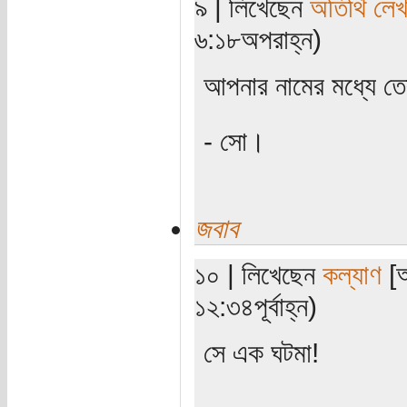
৯ | লিখেছেন
অতিথি লে
৬:১৮অপরাহ্ন)
আপনার নামের মধ্যে ত
- সো।
জবাব
১০ | লিখেছেন
কল্যাণ
[অ
১২:৩৪পূর্বাহ্ন)
সে এক ঘটমা!