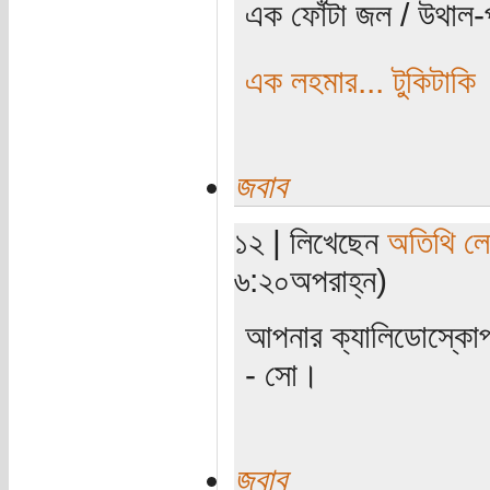
এক ফোঁটা জল / উথাল-প
এক লহমার... টুকিটাকি
জবাব
১২ | লিখেছেন
অতিথি ল
৬:২০অপরাহ্ন)
আপনার ক্যালিডোস্কো
- সো।
জবাব