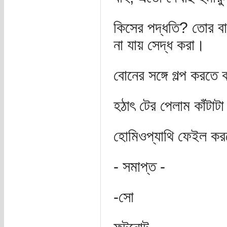
কিসের পদ্ধতি? তোর বা
না যায় সেদ্ধ করা।
বোনের সঙ্গে গল্প করত
হঠাৎ টের পেলাম কাঁটাট
হোমিওপ্যাথি ফেইল করল
- সমাপ্ত -
-সো