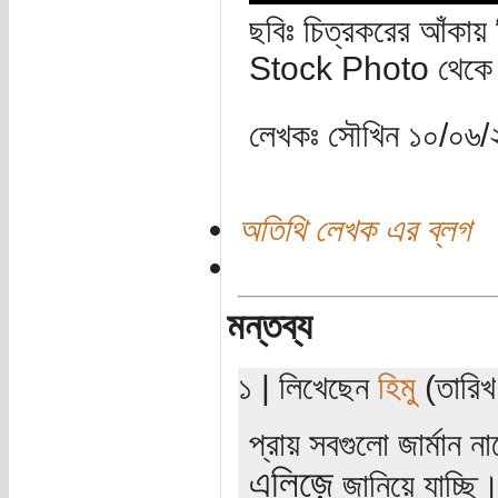
ছবিঃ চিত্রকরের আঁকায়
Stock Photo থেকে 
লেখকঃ সৌখিন ১০/০৬/
অতিথি লেখক এর ব্লগ
মন্তব্য
১ | লিখেছেন
হিমু
(তারিখ:
প্রায় সবগুলো জার্মান ন
এলিজ়ে
জানিয়ে যাচ্ছি