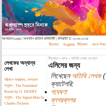
সচলায়তন.com | অনলাইন রাইটার্স কমিউনিটি | কপিরাইট © ২০০৬-২০১৫
নীড়পাতা
English
নীতিমালা
সচলে লিখত
নীড়পাতা
»
ব্লগ
»
অতিথি লেখক এর ব্লগ
লেখকের অন্যান্য
এলিসের জন্য
লেখা
লিখেছেন
অতিথি লেখক
(ত
পরীবাগে অঘ্রাজম, গোলযোগ
ক্যাটেগরি:
অনুবাদ - The Furnished
গবেষণা
Room by O. HENRY
অনুবাদ - The Signal-Man by
ব্লগরব্লগর
Charles Dickens