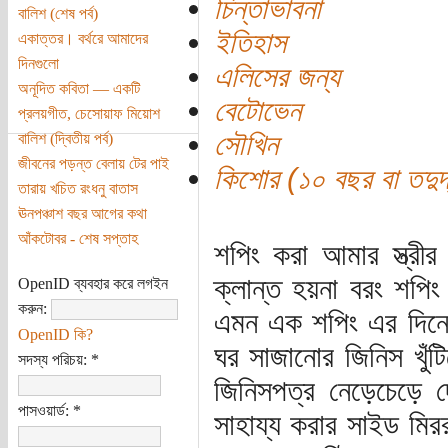
চিন্তাভাবনা
বালিশ (শেষ পর্ব)
ইতিহাস
একাত্তর। বর্থরে আমাদের
দিনগুলো
এলিসের জন্য
অনূদিত কবিতা — একটি
বেটোভেন
প্রলয়গীত, চেসোয়াফ মিয়োশ
সৌখিন
বালিশ (দ্বিতীয় পর্ব)
জীবনের পড়ন্ত বেলায় টের পাই
কিশোর (১০ বছর বা তদুর্দ
তারায় খচিত রংধনু বাতাস
ঊনপঞ্চাশ বছর আগের কথা
আঁকটোবর - শেষ সপ্তাহ
শপিং করা আমার স্ত্র
ক্লান্ত হয়না বরং শপিং
OpenID ব্যবহার করে লগইন
করুন:
এমন এক শপিং এর দিনে,
OpenID কি?
ঘর সাজানোর জিনিস খুঁট
সদস্য পরিচয়:
*
জিনিসপত্র নেড়েচেড়ে 
পাসওয়ার্ড:
*
সাহায্য করার সাইড মিরর,