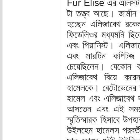
Für Elise এর এলিসটা 
টা তত্ত্ব আছে। জার্ম
হচ্ছেন এলিজাবেথ রক
ফিডেলিওর মধ্যমনি ছি
এবং পিয়ানিস্ট। এলিজা
এবং মারটিন কপিটজ
চেয়েছিলেন। যেকোন 
এলিজাবেথ বিয়ে করে
হামেলকে। বেটোভেনের জী
হামেল এবং এলিজাবেথ দম
আসতেন এবং এই সময় 
স্মৃতিস্মারক হিসাবে উ
উইলহেম হামেলস পরবর্ত