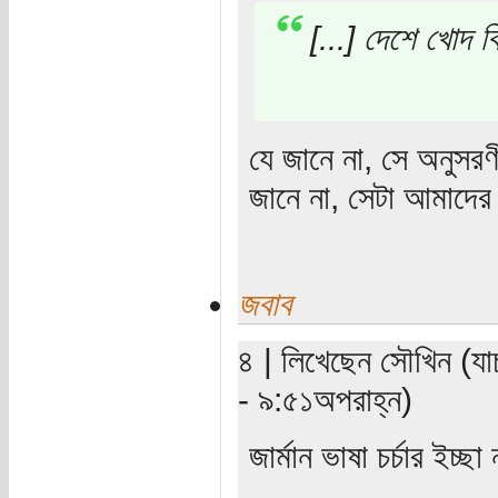
[...] দেশে খোদ 
যে জানে না, সে অনুসর
জানে না, সেটা আমাদের ল
জবাব
৪ | লিখেছেন সৌখিন (যা
- ৯:৫১অপরাহ্ন)
জার্মান ভাষা চর্চার ইচ্ছা