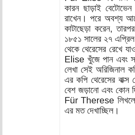
কারন ছাড়াই বেটোভেন স
রাখেন। পরে অবশ্য আর
কাটাছেড়া করেন, তারপর
১৮৫১ সালের ২৭ এপ্রিল
থেকে থেরেসের রেখে যাও
Elise খুঁজে পান এবং 
লেখা সেই অরিজিনাল ক
এর কপি থেরেসের বাক্স 
বেশ জড়ানো এবং কোন দি
Für Therese লিখলেও
এর মত দেখাচ্ছিল।