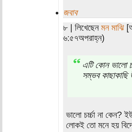
জবাব
৮ | লিখেছেন
মন মাঝি
[অ
৬:৫৭অপরাহ্ন)
এটি কোন ভালো চর্
সম্ভব কাছাকাছি উ
ভালো চর্চ্চা না কেন? 
লোকই তো মনে হয় বিদেশ