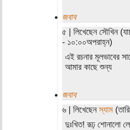
জবাব
৫ | লিখেছেন সৌখিন (যা
- ১০:০০অপরাহ্ন)
এই রচনার মূলভাবের সাথ
আমার কাছে শুন্য
জবাব
৬ | লিখেছেন
স্যাম
(তারি
দুঃখিত! রূঢ় শোনালো 