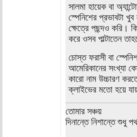
সালমা হায়েক বা অ্যান্
স্পেনিশের প্রভাবটা খু
ক্ষেত্রে পছন্দও করি। কি
করে ওসব পাল্টাতেন তাহ
চোস্ত ফরাসী বা স্পেনি
আমেরিকানের সংখ্যা কো
কারো নাম উচ্চারণ করতে
ক্লাইভের মতো হয়ে যা
তোমার সঞ্চয়
দিনান্তে নিশান্তে শুধু 