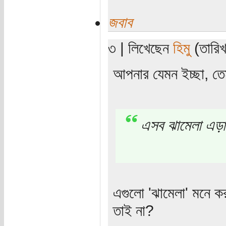
জবাব
৩ | লিখেছেন
হিমু
(তারিখ:
আপনার যেমন ইচ্ছা, ত
এসব ঝামেলা এড়া
এগুলো 'ঝামেলা' মনে ক
তাই না?