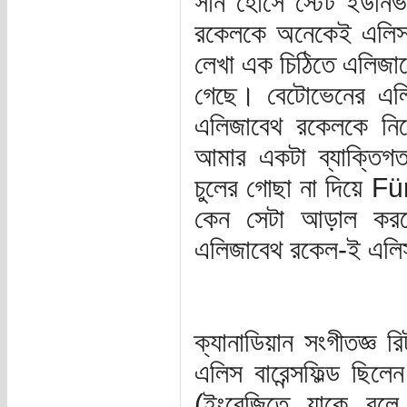
সান হোসে স্টেট ইউনিভা
রকেলকে অনেকেই এলিস
লেখা এক চিঠিতে এলিজা
গেছে। বেটোভেনের এলি
এলিজাবেথ রকেলকে নিয়
আমার একটা ব্যাক্তিগ
চুলের গোছা না দিয়ে F
কেন সেটা আড়াল করলে
এলিজাবেথ রকেল-ই এল
ক্যানাডিয়ান সংগীতজ্ঞ র
এলিস বারেন্সফিল্ড ছিল
(ইংরেজিতে যাকে বলে