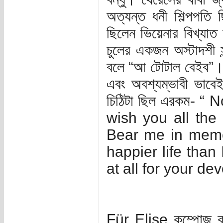
অত্যন্ত ধনী শিল্পপতি 
ছিলেন ভিয়েনার বিখ্যা
চুলের একজন অস্টাদশী স
বলে “আ টোটাল বেইব”। 
এবং অবশ্যম্ভাবী ভাবে
চিঠিটা ছিল এরকম- “
wish you all the 
Bear me in memo
happier life than
at all for your d
Für Elise কম্পোজ ক