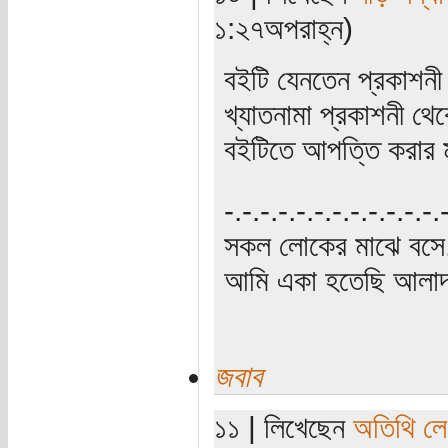
১:২৭অপরাহ্ন)
বইটি যেনতেন প্রকাশনী
খ্যাতনামা প্রকাশনী থে
বইটিতে আপত্তি করার ম
‍‌-.-.-.-.-.-.-.-.-.-.-.-
সকল লোকের মাঝে বসে,
আমি একা হতেছি আলাদা
জবাব
১১ | লিখেছেন
অতিথি ল