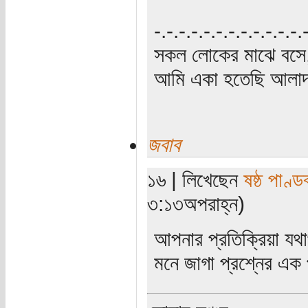
‍‌-.-.-.-.-.-.-.-.-.-.-.-
সকল লোকের মাঝে বসে,
আমি একা হতেছি আলাদা
জবাব
১৬ | লিখেছেন
ষষ্ঠ পাণ্ড
৩:১৩অপরাহ্ন)
আপনার প্রতিক্রিয়া যথার
মনে জাগা প্রশ্নের এক