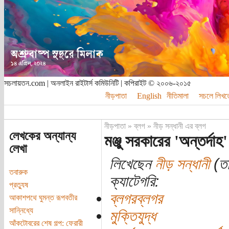
সচলায়তন.com | অনলাইন রাইটার্স কমিউনিটি | কপিরাইট © ২০০৬-২০১৫
নীড়পাতা
English
নীতিমালা
সচলে লিখত
নীড়পাতা
»
ব্লগ
»
নীড় সন্ধানী এর ব্লগ
লেখকের অন্যান্য
মঞ্জু সরকারের 'অন্তর্দাহ
লেখা
লিখেছেন
নীড় সন্ধানী
(তা
তবারুক
ক্যাটেগরি:
প্রত্যুষ
ব্লগরব্লগর
আকাশপথে ঘুমন্ত রূপবতীর
সান্নিধ্যে
মুক্তিযুদ্ধ
আঁকটোবরের শেষ গল্প: ফেরারী