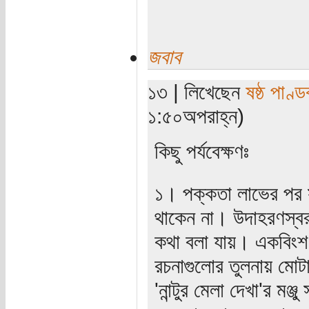
জবাব
১৩ | লিখেছেন
ষষ্ঠ পাণ্ড
১:৫০অপরাহ্ন)
কিছু পর্যবেক্ষণঃ
১। পক্কতা লাভের পর
থাকেন না। উদাহরণস্ব
কথা বলা যায়। একবিংশ
রচনাগুলোর তুলনায় মোটা
'নান্টুর মেলা দেখা'র মঞ্জ