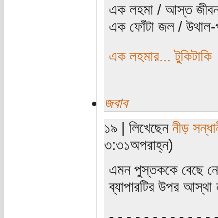
এক লহমা / আস্ত জীবন
এক ফোঁটা জল / উথাল-প
এক লহমার... টুকিটাকি
জবাব
১৯ | লিখেছেন
নীড় সন্ধা
৩:৩১অপরাহ্ন)
এমন পুস্তককে বেছে নেব
ব্যাপারটির উপর আস্থা
‍‌-.-.-.-.-.-.-.-.-.-.-.-