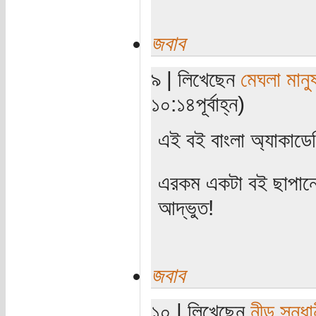
জবাব
৯ | লিখেছেন
মেঘলা মানু
১০:১৪পূর্বাহ্ন)
এই বই বাংলা অ্যাকাডেম
এরকম একটা বই ছাপানো
আদ্ভুত!
জবাব
১০ | লিখেছেন
নীড় সন্ধা