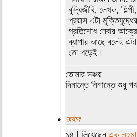
বুদ্ধিজীবি, লেখক, শিল্
প্রয়াস এটা মুক্তিযুদ্ধে
প্রতিশোধ নেবার আক্র
ব্যাপার আছে বলেই এট
তো পড়েই।
তোমার সঞ্চয়
দিনান্তে নিশান্তে শুধু 
জবাব
১৪ | লিখেছেন
এক লহমা