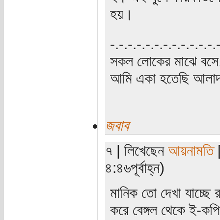
হয়।
‍‌-.-.-.-.-.-.-.-.-.-.-.-
সকল লোকের মাঝে বসে,
আমি একা হতেছি আলাদা
জবাব
৭ | লিখেছেন
আয়নামতি
[
৪:৪৬পূর্বাহ্ন)
মানিক তো দেখা যাচ্ছে 
করে বেঙ্গল থেকে ই-কপ