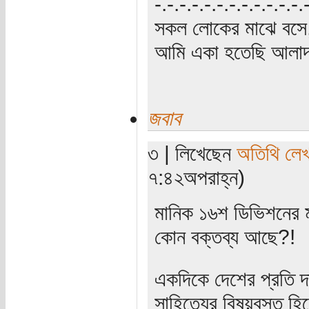
‍‌-.-.-.-.-.-.-.-.-.-.-.-
সকল লোকের মাঝে বসে,
আমি একা হতেছি আলাদা
জবাব
৩ | লিখেছেন
অতিথি লে
৭:৪২অপরাহ্ন)
মানিক ১৬শ ডিভিশনের মু
কোন বক্তব্য আছে?!
একদিকে দেশের প্রতি দা
সাহিত্যের বিষয়বস্তু হিস