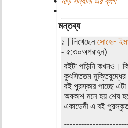
নীড় সন্ধানী এর ব্লগ
মন্তব্য
১ | লিখেছেন
সোহেল ইম
- ৫:৩০অপরাহ্ন)
বইটা পড়িনি কখনও। কিন্
কুৎসিততম মুক্তিযুদ্ধ
বই পুরস্কার পাচ্ছে এ
অবকাশ মনে হয় শেষ হয়ে
একাডেমী এ বই পুরস্কৃ
----------------------