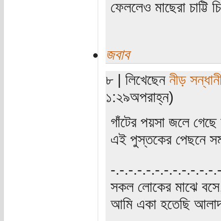
ফেললেও মাছেরা চাট্টি 
জবাব
৮ | লিখেছেন
নীড় সন্ধান
১:২৯অপরাহ্ন)
গাঁটের পয়সা জলে গেছে 
এই পুস্তকের পেছনে সম
‍‌-.-.-.-.-.-.-.-.-.-.-.-
সকল লোকের মাঝে বসে,
আমি একা হতেছি আলাদা