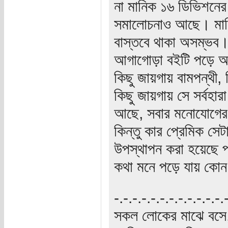
না মানিক ১৬ ডিভিশনে
সমালোচনাও আছে। মান
বাস্তবে থাকা অসম্ভব।
আগাগোড়া বইটি পড়ে আম
কিছু জায়গায় বামপন্থী, 
কিছু জায়গায় সে সর্বহা
আছে, সবার মনোযোগের কে
কিন্তু কার প্রেমিক সেট
উপস্থাপন করা হয়েছে প্
কথা মনে পড়ে যায় কো
‍‌-.-.-.-.-.-.-.-.-.-.-.-
সকল লোকের মাঝে বসে,