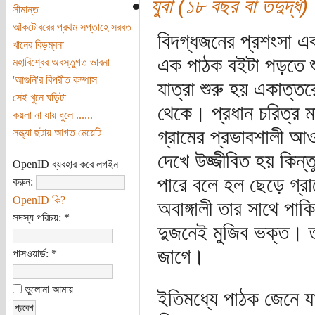
যুবা (১৮ বছর বা তদুর্দ্ধ)
সীমান্ত
আঁকটোবরের প্রথম সপ্তাহে সরবত
বিদগ্ধজনের প্রশংসা এব
খানের বিড়ম্বনা
এক পাঠক বইটা পড়তে শুর
মহাবিশ্বের অবস্তুগত ভাবনা
'আগুনি'র বিপরীত কম্পাস
যাত্রা শুরু হয় একাত্তরে
সেই খুনে ঘড়িটা
থেকে। প্রধান চরিত্র ম
কয়লা না যায় ধুলে ......
গ্রামের প্রভাবশালী আ
সন্ধ্যা ছটায় আগত মেয়েটি
দেখে উজ্জীবিত হয় কিন্
OpenID ব্যবহার করে লগইন
পারে বলে হল ছেড়ে গ্রাম
করুন:
OpenID কি?
অবাঙ্গালী তার সাথে পাক
সদস্য পরিচয়:
*
দুজনেই মুজিব ভক্ত। 
জাগে।
পাসওয়ার্ড:
*
ভুলোনা আমায়
ইতিমধ্যে পাঠক জেনে য