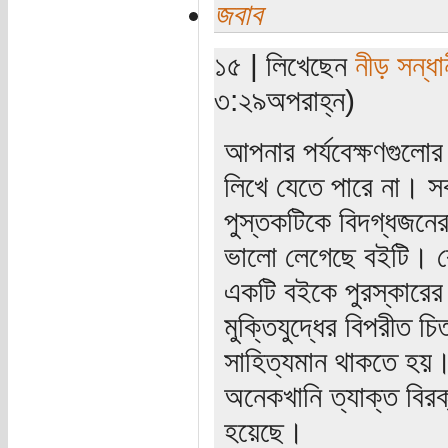
জবাব
১৫ | লিখেছেন
নীড় সন্ধা
৩:২৯অপরাহ্ন)
আপনার পর্যবেক্ষণগুল
লিখে যেতে পারে না। স
পুস্তকটিকে বিদগ্ধজনের
ভালো লেগেছে বইটি। ক
একটি বইকে পুরস্কারের
মুক্তিযুদ্ধের বিপরীত 
সাহিত্যমান থাকতে হয়
অনেকখানি ত্যাক্ত বিরক
হয়েছে।