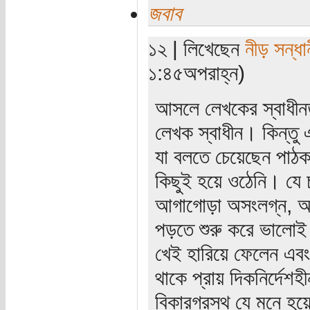
জবাব
১২ | লিখেছেন
নীড় সন্ধা
১:৪৫অপরাহ্ন)
আসলে লেখকের স্বাধীনত
লেখক স্বাধীন। কিন্তু
যা বলতে চেয়েছেন পাঠক 
কিছুই হয়ে ওঠেনি। যে চ
আগাগোড়া অসংলগ্ন, অসম্প
পড়তে শুরু করে ভালোই 
খেই হারিয়ে ফেলেন এব
থাকে প্রায় দিকনির্দেশ
বিকারগ্রস্থ যে মনে হ