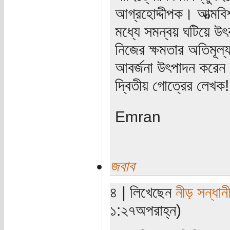
আগ্রহোদ্দীপক। আত্মবিশ
মধ্যে সমন্বয় ঘটিয়ে উৎক
নিজের ক্ষমতার অতিমূল্য
আবর্জনা উৎপাদন করেন।
দ্বিতীয় গোত্রের লেখক!
Emran
জবাব
৪ | লিখেছেন
নীড় সন্ধান
১:২৭অপরাহ্ন)