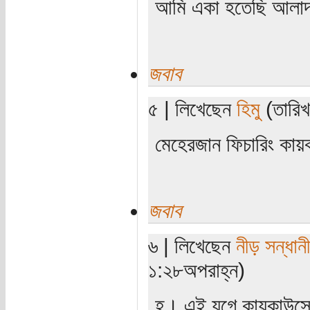
আমি একা হতেছি আলাদা
জবাব
৫ | লিখেছেন
হিমু
(তারিখ
মেহেরজান ফিচারিং কা
জবাব
৬ | লিখেছেন
নীড় সন্ধানী
১:২৮অপরাহ্ন)
হ। এই যুগে কায়কাউসের