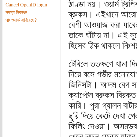
ঠাণ্ডা নয়। ওয়ার্ম ট্রপ
Cancel OpenID login
ব্রুকস। এইখানে আরো ম
সদস্য নিবন্ধন
পাসওয়ার্ড হারিয়েছে?
বেশী আওয়াজ করা যাবেনা
তাকে ঘাঁটায় না। এই সু
হিসেব ঠিক থাকলে নিঃশব
টেবিলে ততক্ষণে খানা দিয়
নিয়ে বসে গভীর মনোযো
জিনিসটা। আদম বেগ সকাল
ক্যাপ্টেন ব্রুকস বিরক্
কারি। পুরা গ্যালন বাট
ছুরি দিয়ে কেটে দেখা গ
ফিলিং দেওয়া। অসম্ভব 
খেলে লন্ডন ফেরত যাবা