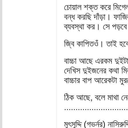
চোয়াল শক্ত করে মিগেল
বন্ধ করছি দাঁড়া। ফাজ
ব্যবস্থা কর। সে পড়বে
জ্বি কাপিতওঁ। তাই হ
বাচ্চা আছে এরকম দুইট
দেখিস দুইজনের কথা মি
বাচ্চার বাপ আরেকটা ম
ঠিক আছে, বলে মাথা নে
............................
মুৎসুদ্দি (গভর্নর) নাসি