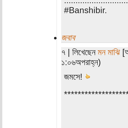
#Banshibir.
জবাব
৭ | লিখেছেন
মন মাঝি
[অ
১:০৬অপরাহ্ন)
জমসে!
******************