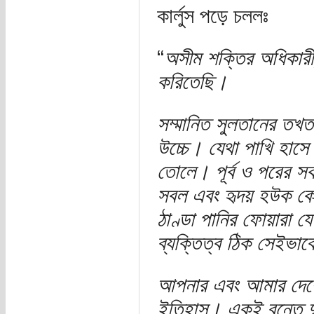
কার্লুস পড়ে চললঃ
“
অসীম শক্তির অধিকারী,
করিতেছি।
সম্মানিত সুলতানের তখ
উচ্চে। যেথা পাখি হাসে 
তোলে। পূর্ব ও পরের স
সবল এবং হৃদয় হউক কোম
ঠাণ্ডা পানির ফোয়ারা য
ব্যক্তিত্ব ঠিক সেইভাবে
আপনার এবং আমার দেশের
ইতিহাস। একই বৃন্তে 