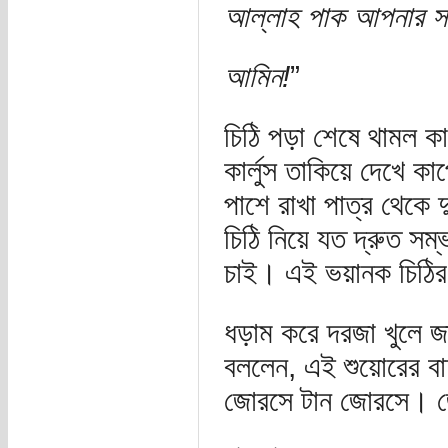
আল্লাহ পাক আপনার সম্
আমিন!
”
চিঠি পড়া শেষে থামল ক
কার্লুস তাকিয়ে দেখে ক
পাশে রাখা পাত্র থেকে
চিঠি নিয়ে যত দ্রুত স
চাই। এই ভয়ানক চিঠির
ধড়াম করে দরজা খুলে জা
বললেন, এই শুয়োরের বা
জোরসে টান জোরসে। 