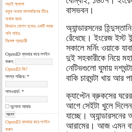
বোম্বাই, ১৬০৭। ইংরেজ 
লড়াই ক্ষ্যাপা
বাসভবন।
যমুনা অথবা সালসাবিলের তীরে
অবাক হৃদয়
অ্যান্ডারসনের হিন্দুস
কিভাবে মোগল হবেনঃ একটি সহজ
পপি গাইড
রেঁধেছে। ইংরেজ ইস্ট ইন
নিঃসঙ্গ গ্রহচারী
সকালে মর্নিং ওয়াকে য
OpenID ব্যবহার করে লগইন
দুই সহকারীকে নিয়ে মহ
করুন:
নেটিভগুলো ঘুমায় দশঘন্
OpenID কি?
বাকি চারঘন্টা খায় আর
সদস্য পরিচয়:
*
পাসওয়ার্ড:
*
ক্যাপ্টেন ব্রুকসের ঘর
আগে সেইটা খুলে দিলেন তি
ভুলোনা আমায়
যাচ্ছে। অ্যান্ডারসনের
OpenID ব্যবহার করে লগইন
আরামের। আজ এমন বালতি 
করুন