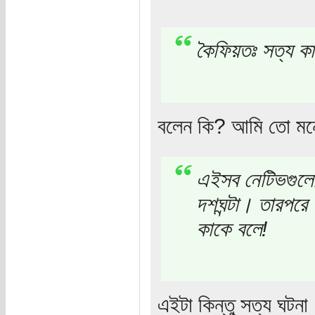
কৈফিয়তঃ সত্য ক
বলেন কি? আমি তো মনে
এইসব নেটিভগুলো 
দশঘন্টা। তারপরে
কাকে বলে!
এইটা কিন্তু সত্য ঘটনা