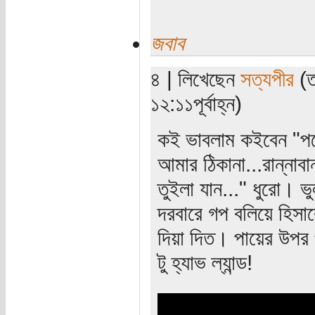
জবাব
৪ | লিখেছেন
সত্যপীর
(ত
১২:১১পূর্বাহ্ন)
কই ভাবলাম কইবেন "পরে
আমার ঠিকানা...রান্নাব
তুইলা যান..." ধুরো। ভু
দরবারে গপ বলিয়ে হিসা
দিয়া দিত। পায়ের উপর প
টু হ্যাভ ল্যান্ড!