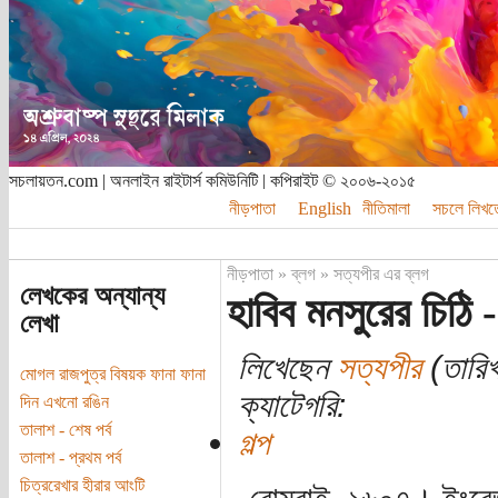
সচলায়তন.com | অনলাইন রাইটার্স কমিউনিটি | কপিরাইট © ২০০৬-২০১৫
নীড়পাতা
English
নীতিমালা
সচলে লিখত
নীড়পাতা
»
ব্লগ
»
সত্যপীর এর ব্লগ
লেখকের অন্যান্য
হাবিব মনসুরের চিঠি -
লেখা
লিখেছেন
সত্যপীর
(তারিখ
মোগল রাজপুত্র বিষয়ক ফানা ফানা
ক্যাটেগরি:
দিন এখনো রঙিন
তালাশ - শেষ পর্ব
গল্প
তালাশ - প্রথম পর্ব
চিত্ররেখার হীরার আংটি