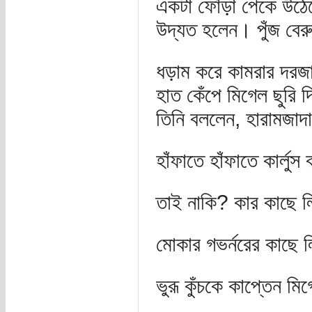
একটা ফোঁড়া পেকে উঠেছে
উদ্যত হলেন। পুঁজ বের
ধড়াম করে কামরার দরজা
হাত কেঁপে মিগেল ছুরি 
তিনি বললেন, হারামজা
হাঁফাতে হাঁফাতে কার্লু
তাই নাকি? কার কাছে ল
মোকার গভর্নরের কাছে ল
ভুরূ কুঁচকে কাপ্তেন ম