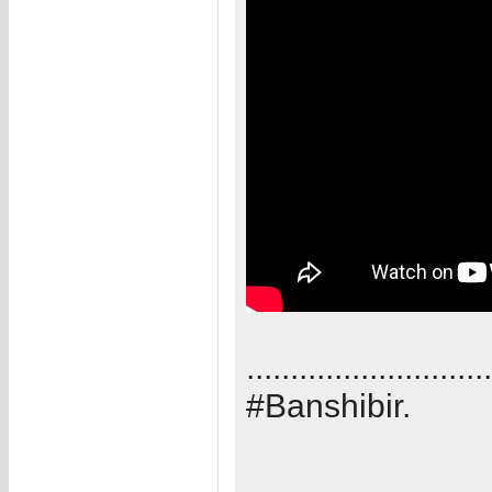
............................
#Banshibir.