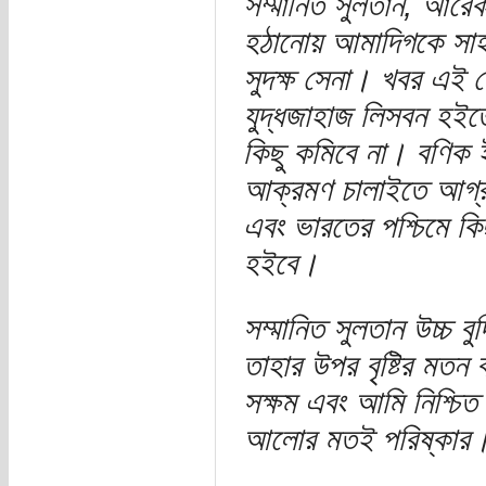
সম্মানিত সুলতান, আরেক
হঠানোয় আমাদিগকে সাহ
সুদক্ষ সেনা। খবর এই 
যুদ্ধজাহাজ লিসবন হইতে
কিছু কমিবে না। বণিক
আক্রমণ চালাইতে আগ্রহ
এবং ভারতের পশ্চিমে কিছ
হইবে।
সম্মানিত সুলতান উচ্চ বু
তাহার উপর বৃষ্টির মতন
সক্ষম এবং আমি নিশ্চিত এ
আলোর মতই পরিষ্কার।