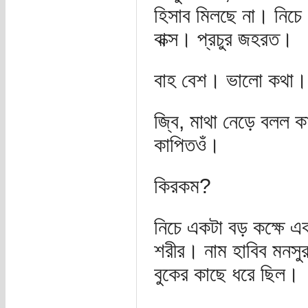
হিসাব মিলছে না। নিচে
বাক্স। প্রচুর জহরত।
বাহ বেশ। ভালো কথা।
জ্বি, মাথা নেড়ে বলল ক
কাপিতওঁ।
কিরকম?
নিচে একটা বড় কক্ষে এক
শরীর। নাম হাবিব মনসুর
বুকের কাছে ধরে ছিল।