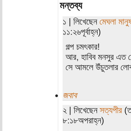
মন্তব্য
১ | লিখেছেন
মেঘলা মানু
১১:২৬পূর্বাহ্ন)
গল্প চমৎকার!
আর, হাবিব মনসুর এত 
সে আমলে উঁচুতলার লোক
জবাব
২ | লিখেছেন
সত্যপীর
(ত
৮:১৮অপরাহ্ন)