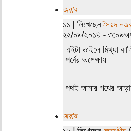
জবাব
১১ | লিখেছেন
সৈয়দ নজর
২২/০৯/২০১৪ - ৩:০৯অপ
এইটা তাইলে মিথ্যা কাহ
পর্বের অপেক্ষায়
_____________
পথই আমার পথের আড়
জবাব
১২ | লিখেছেন
সত্যপীর
(