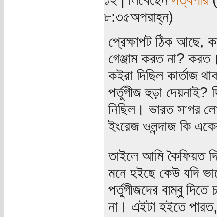
৮:৩৫অপরাহ্ন)
প্রেক্ষাপট ঠিক আছে, কা
গেঞ্জাম করত না? করত। 
কইরা দিছিল কার্তাজ থাক
পর্তুগীজ হুড়া দেয়নাই?
নিছিল। ভারত সাগর লোহ
ইংরেজ ওলন্দাজ কি একে
তাইলে আমি কৈফিয়ত দিল
মনে হইছে কেউ যদি ভা
পর্তুগীজদের বাম্বু দি
না। এইটা হইতে পারত,