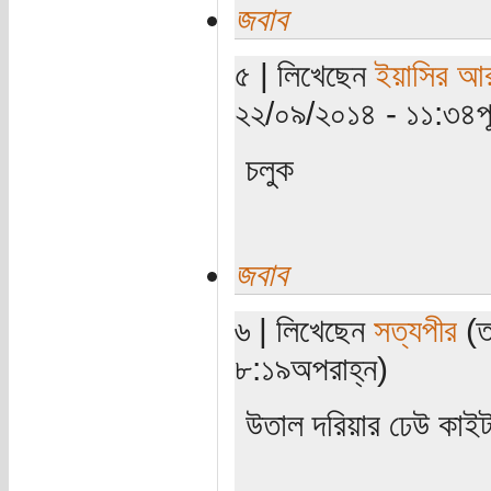
জবাব
৫ | লিখেছেন
ইয়াসির আ
২২/০৯/২০১৪ - ১১:৩৪পূর্
চলুক
জবাব
৬ | লিখেছেন
সত্যপীর
(ত
৮:১৯অপরাহ্ন)
উতাল দরিয়ার ঢেউ কাই
............................