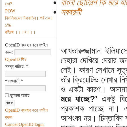
বাংলা ছোটগল্প কি মরে যা
তো?
সববয়সী
POW
নিওলিবারেল দিবারাত্রি। পর্ব এক।
১%
বহিরঙ্গ ।।।৭।।।
OpenID ব্যবহার করে লগইন
আখতারুজ্জামান ইলিয়
করুন:
চেহারা দেখিয়ে দেয়ার জন
OpenID কি?
সদস্য পরিচয়:
*
নেই। কারণ সেখানে সূত্
তাঁর ক্রিয়েটিভ লেখার ন
পাসওয়ার্ড:
*
ও একটা কারণ। অসামান্
ভুলোনা আমায়
মরে যাচ্ছে?’
একটু বিশ
প্রকাশক পাচ্ছে না।
OpenID ব্যবহার করে লগইন
আশংকা নয়। চিন্তাবিদ ফ
করুন
Cancel OpenID login