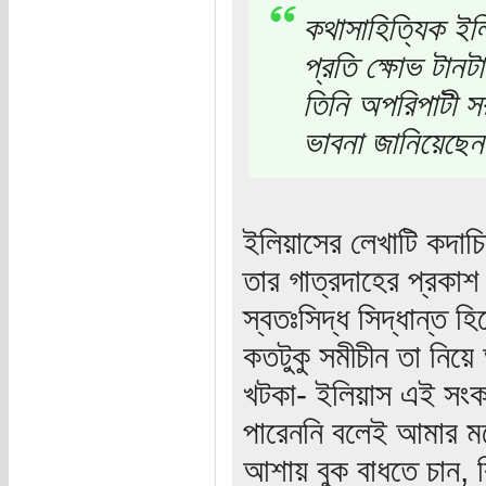
কথাসাহিত্যিক ইল
প্রতি ক্ষোভ টান
তিনি অপরিপাটী সর
ভাবনা জানিয়েছে
ইলিয়াসের লেখাটি কদাচি
তার গাত্রদাহের প্রকা
স্বতঃসিদ্ধ সিদ্ধান্ত হি
কতটুকু সমীচীন তা নিয়
খটকা- ইলিয়াস এই সংকট 
পারেননি বলেই আমার ম
আশায় বুক বাধতে চান, কিন