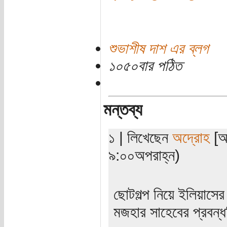
শুভাশীষ দাশ এর ব্লগ
১০৫০বার পঠিত
মন্তব্য
১ | লিখেছেন
অদ্রোহ
[অত
৯:০০অপরাহ্ন)
ছোটগল্প নিয়ে ইলিয়াস
মজহার সাহেবের প্রবন্