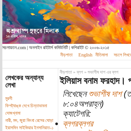
সচলায়তন.com | অনলাইন রাইটার্স কমিউনিটি | কপিরাইট © ২০০৬-২০১৫
নীড়পাতা
English
নীতিমালা
সচলে লিখত
নীড়পাতা
»
ব্লগ
»
শুভাশীষ দাশ এর ব্লগ
লেখকের অন্যান্য
ইলিয়াস বনাম ফরহাদ। প
লেখা
লিখেছেন
শুভাশীষ দাশ
(তা
মুরগী
৮:০৪অপরাহ্ন)
ফিশট্যাঙ্ক দেখে চিন্তাভাবনা
ক্যাটেগরি:
দোজখ্‌নামা
নারী, মদ, জুয়া কিংবা রেসের ঘোড়া
ব্লগরব্লগর
ইয়াসমিন সাইকিয়ার ইনসানিয়াত-১