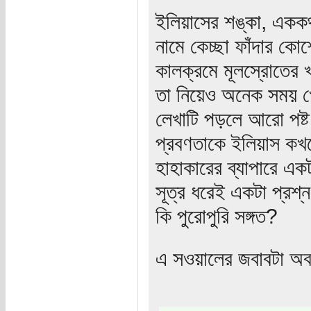
ইলিয়াসের শঙ্কা, একক
নামে কেচ্ছা ফাঁদার ক
কালক্রমে মূলস্রোতের খপ
তা নিয়েও অনেক সময় খ
লেখাটি পড়লে আরো পষ্ট
প্রবণতাকে ইলিয়াস কখন
হাহাকারের ব্যাপারে এক
সূত্র ধরেই একটা প্রশ
কি পুরোপুরি সঙ্গত?
এ সওয়ালের জবাবটা অব