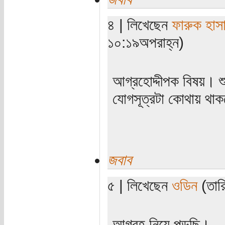
৪ | লিখেছেন
ফারুক হাস
১০:১৯অপরাহ্ন)
আগ্রহোদ্দীপক বিষয়। শ
যোগসূত্রটা কোথায় থাক
জবাব
৫ | লিখেছেন
ওডিন
(তারি
আগ্রহ নিয়ে পড়ছি।