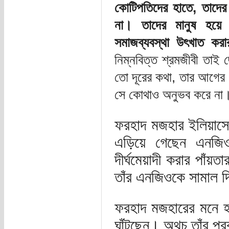
কোটিপতিদের হাতে, তাদের
না। তাদের মানুষ হয়ে ব
সমাজব্যবস্থা উৎখাত কর
নিম্নবিত্ত শ্রমজীবী তা
তো দূরের কথা, তার আগের অন
সে কোথাও অনুভব করে না।
ফরহাদ মজহার ইলিয়াস
এড়িয়ে গেছেন এনজিও 
দীর্ঘমেয়াদী করার পাঁয়
তাঁর এনজিওকে সামাল দ
ফরহাদ মজহারের মনে হয়ে
ঘাঁটছেন। অথচ তাঁর প্রব