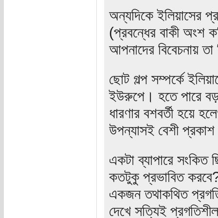
অন্যদিকে ইলিয়াসের প্রব
(প্রবন্ধের বাকী অংশ ক
আপনাদের বিবেচনায় তা 
ছোট গল্প সম্পর্কে ইলি
ইউরুপে। হতে পারে বড় 
ধারণার বশবর্তী হয়ে হল
উপন্যাসই বেশী প্রকাশ
একটা ব্যাপারে সংকিত 
কতটুকু প্রভাবিত করবে
একজন তথাকথিত প্রগতিশ
দেখে সত্যিই প্রগতিশী