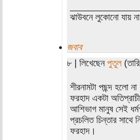
_____________
ঝাউবনে লুকোনো যায় না
জবাব
৮ | লিখেছেন
পুতুল
(তারি
শীরনামটা পছন্দ হলো না
ফরহাদ একটা অতিপ্রাচীন
আশিভাগ মানুষ সেই ধর্মগ
প্রচলিত চিন্তার সাথে
ফরহাদ।