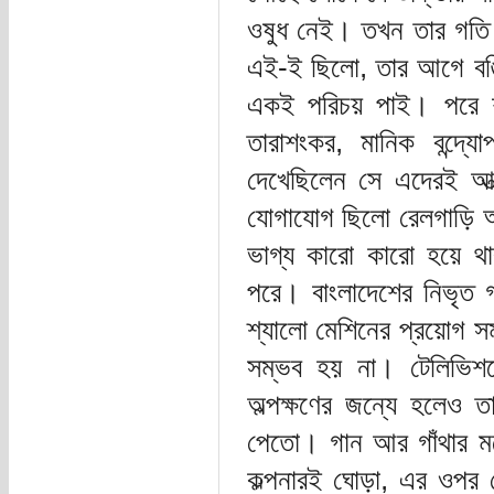
ওষুধ নেই। তখন তার গতি পা
এই-ই ছিলো, তার আগে বঙ্ক
একই পরিচয় পাই। পরে শর
তারাশংকর, মানিক বন্দ্য
দেখেছিলেন সে এদেরই আত্
যোগাযোগ ছিলো রেলগাড়ি আর
ভাগ্য কারো কারো হয়ে থা
পরে। বাংলাদেশের নিভৃত গ
শ্যালো মেশিনের প্রয়োগ সম
সম্ভব হয় না। টেলিভিশন
অল্পক্ষণের জন্যে হলেও 
পেতো। গান আর গাঁথার মত
কল্পনারই ঘোড়া, এর ওপর