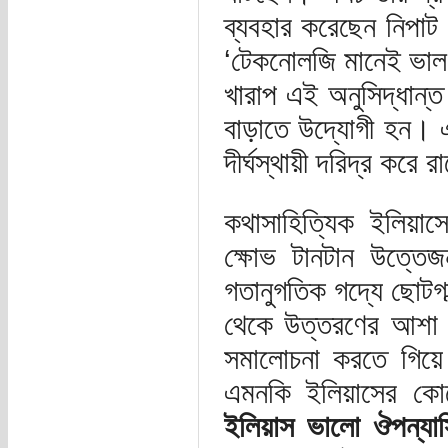
ব্যবহার করেছেন নিপা
‘টেকনোলজি মানেই ভাল
খারাপ এই অনুসিদ্ধান্
বাড়াতে উদ্যোগী হন। এ
দীর্ঘস্থায়ী দরিদ্র করে 
কথাসাহিত্যিক ইলিয়াস
ক্ষোভ টানটান উত্তে
গতানুগতিক গদ্যে ছোটগল
থেকে উত্তরণের আশা ও
সমালোচনা করতে গিয়ে 
এমনকি ইলিয়াসের কো
ইলিয়াস ভালো ঔপন্য