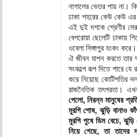
নাগালের ভেতর পায় না। ক
ঢাকা শহরের কেউ কেউ এর 
এই দুই দশকে শ্রেণীর মে
বেপরোয়া ছেলেটি ঢাকায় গ
ওবেলা সিঙ্গাপুর হংকং কর
ঐ জীবন যাপন করতে তার আগ
সংকল্পে রূপ দিতে পারে 
করে নিয়েছে কোটিপতির দল
রাজনৈতিক তৎপরতা। এখন
গেলো, নিরন্ন মানুষের প্
মুরগি পোষ, ঝুড়ি বানাও ক
মুরগি পুষে ডিম বেচে, ঝুড়
নিয়ে গেছে, তা তাদের দ