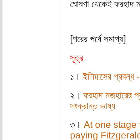
ঘোষণা থেকেই ফরহাদ মজহ
[পরের পর্বে সমাপ্য]
সূত্র
১।
ইলিয়াসের প্রবন্ধ -
২।
ফরহাদ মজহারের প্র
সংক্রান্ত ভাষ্য
৩।
At one stage
paying Fitzgerald