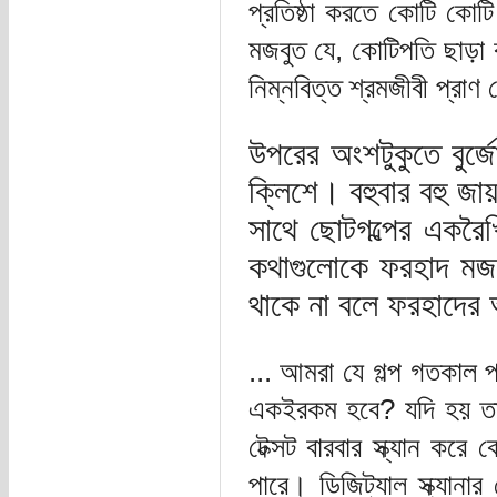
প্রতিষ্ঠা করতে কোটি কোটি
মজবুত যে, কোটিপতি ছাড়া 
নিম্নবিত্ত শ্রমজীবী প্রাণ 
উপরের অংশটুকুতে বুর্জ
ক্লিশে। বহুবার বহু জা
সাথে ছোটগল্পের একরৈ
কথাগুলোকে ফরহাদ মজ
থাকে না বলে ফরহাদে
... আমরা যে গল্প গতকাল 
একইরকম হবে? যদি হয় ত
টেক্সট বারবার স্ক্যান কর
পারে। ডিজিট্যাল স্ক্যানা