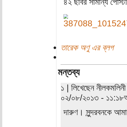
৪২ ছবির সামান্য পোস্ট
তারেক অণু এর ব্লগ
মন্তব্য
১ | লিখেছেন নীলকমলিনী 
০২/০৮/২০১৩ - ১১:১৮অ
দারুণ। সুন্দরবনকে আম