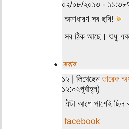
০২/০৮/২০১৩ - ১১:৩৮অ
অসাধারণ সব ছবি!
সব ঠিক আছে। শুধু এক
জবাব
১২ | লিখেছেন
তারেক অণ
১২:০২পূর্বাহ্ন)
ঐটা আশে পাশেই ছিল ব
facebook