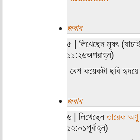
জবাব
৫ | লিখেছেন মৃষৎ (যাচা
১১:২৬অপরাহ্ন)
বেশ কয়েকটা ছবি হৃদয়ে 
জবাব
৬ | লিখেছেন
তারেক অণু
১২:০১পূর্বাহ্ন)