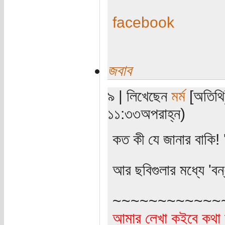
facebook
জবাব
৯ | লিখেছেন
মর্ম
[অতিথি]
১১:৩৩অপরাহ্ন)
কত কী যে জানার বাকি! 
আর ছবিগুলার মধ্যে 'বন
~~~~~~~~~~~~
আমার লেখা কইবে কথা 