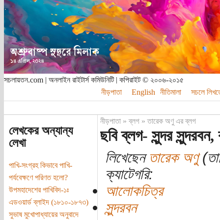
সচলায়তন.com | অনলাইন রাইটার্স কমিউনিটি | কপিরাইট © ২০০৬-২০১৫
নীড়পাতা
English
নীতিমালা
সচলে লিখত
নীড়পাতা
»
ব্লগ
»
তারেক অণু এর ব্লগ
লেখকের অন্যান্য
ছবি ব্লগ- সুন্দর সুন্দরবন,
লেখা
লিখেছেন
তারেক অণু
(তা
পাখি-সংগ্রহ কিভাবে পাখি-
ক্যাটেগরি:
পর্যবেক্ষণে পরিণত হলো?
আলোকচিত্র
উপমহাদেশের পাখিবিদ-১ঃ
এডওয়ার্ড ব্লাইদ (১৮১০-১৮৭৩)
সুন্দরবন
সুভাষ মুখোপাধ্যায়ের অনুবাদে