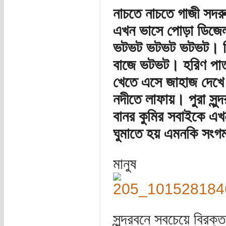
নাচতে নাচতে গাজী সদর
এখন ভাসে পোড়া ডিজে
ভটভট ভটভট ভটভট। দিন
বাজে ভটভট। হরিণ পাতা 
খেতে এসে জাহাজ দেখে দ
নদীতে লাফায়। পুরা সু
বানর কুমির সবাইকে এখ
ঘুমাতে হয় এমনকি সংগ
মানুষ
সুন্দরবনে সবচেয়ে বিরক