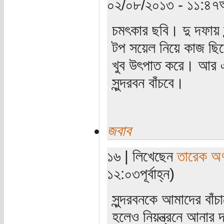
০২/০৮/২০১৩ - ১১:৪৭অ
চমৎকার ছবি। দু দফায় স
টপ সয়েল নিয়ে কাজ ছি
খুব উৎপাত করে। আর এখন
সুন্দরবন বাঁচবে।
জবাব
১৬ | লিখেছেন
তারেক অণ
১২:০৩পূর্বাহ্ন)
সুন্দরবনকে আমাদের বাঁচ
হলেও নিয়ন্ত্রনে আনার