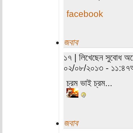
facebook
জবাব
১৭ | লিখেছেন সুবোধ অবো
০২/০৮/২০১৩ - ১১:৪৭অ
চ্রম ভাই চ্রম...
জবাব