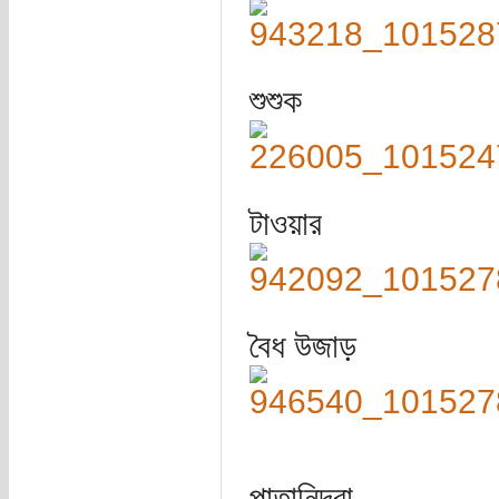
শুশুক
টাওয়ার
বৈধ উজাড়
পাতানিদ্রা