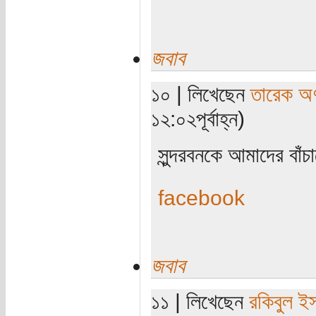
জবাব
১০ | লিখেছেন
তারেক অণ
১২:০২পূর্বাহ্ন)
সুন্দরবনকে আমাদের বাঁ
facebook
জবাব
১১ | লিখেছেন
রকিবুল ই