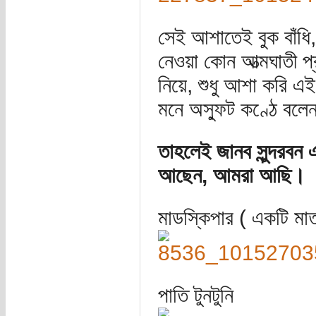
সেই আশাতেই বুক বাঁধি
নেওয়া কোন আত্মঘাতী প্র
নিয়ে, শুধু আশা করি 
মনে অস্ফুট কণ্ঠে বলেন-
তাহলেই জানব সুন্দরবন
আছেন, আমরা আছি।
মাডস্কিপার ( একটি মাত
পাতি টুনটুনি