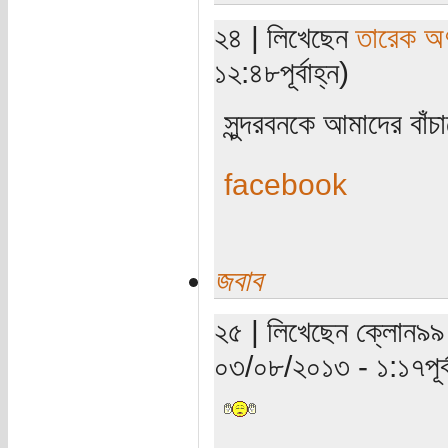
২৪ | লিখেছেন
তারেক অণ
১২:৪৮পূর্বাহ্ন)
সুন্দরবনকে আমাদের বাঁ
facebook
জবাব
২৫ | লিখেছেন ক্লোন৯৯ 
০৩/০৮/২০১৩ - ১:১৭পূর্ব