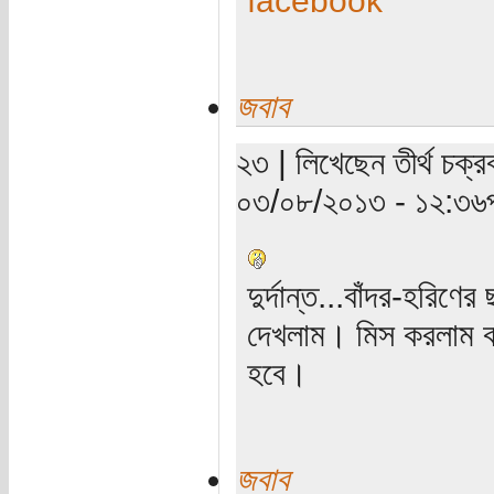
জবাব
২৩ | লিখেছেন তীর্থ চক্র
০৩/০৮/২০১৩ - ১২:৩৬পূর্
দুর্দান্ত...বাঁদর-হরিণ
দেখলাম। মিস করলাম বা
হবে।
জবাব