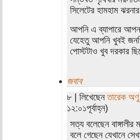
সিলেটের হামহাম ঝরনার 
আপনি এ ব্যাপারে আপনা
যেহেতু আপনি খুবই জনপ
পোস্টটাও খুব দরকার ছ
জবাব
৮ | লিখেছেন
তারেক অণু
১২:০১পূর্বাহ্ন)
সত্য বলেছেন বাঙ্গালীর 
বলে গেছেন যেখানে সেখা