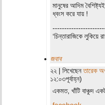
মানুষের আদিম বৈশিষ্ট্
ধ্বংস করে যায় !
----------------------
‘চিন্তারাজিকে লুকিয়ে র
জবাব
২২ | লিখেছেন
তারেক অণ
১২:০৩পূর্বাহ্ন)
একমত, খাঁটি বাঞ্চুদ এক
facebook