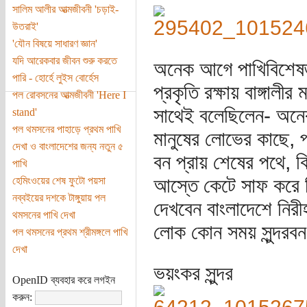
সালিম আলীর আত্মজীবনী 'চড়াই-
উতরাই'
'যৌন বিষয়ে সাধারণ জ্ঞান'
যদি আরেকবার জীবন শুরু করতে
অনেক আগে পাখিবিশেষজ্
পারি - হোর্হে লুইস বোর্হেস
প্রকৃতি রক্ষায় বাঙ্গা
পল রোবসনের আত্মজীবনী 'Here I
সাথেই বলেছিলেন- অনেক
stand'
পল থমসনের পাহাড়ে প্রথম পাখি
মানুষের লোভের কাছে, প
দেখা ও বাংলাদেশের জন্য নতুন ৫
বন প্রায় শেষের পথে, ক
পাখি
আস্তে কেটে সাফ করে বি
হেমিংওয়ের শেষ ফুটো পয়সা
নব্বইয়ের দশকে টাঙ্গুয়ায় পল
দেখবেন বাংলাদেশে নিরী
থমসনের পাখি দেখা
লোক কোন সময় সুন্দরবন
পল থমসনের প্রথম শ্রীমঙ্গলে পাখি
দেখা
ভয়ংকর সুন্দর
OpenID ব্যবহার করে লগইন
করুন: