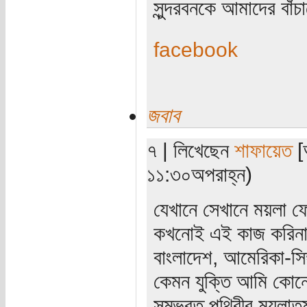
সুন্দরবনকে আমাদের বাঁ
facebook
জবাব
৭ | লিখেছেন
শাফায়েত
[অ
১১:৩০অপরাহ্ন)
যেখানে সেখানে ময়লা ফ
কখনোই এই কাজ করিনা,
বাংলাদেশ, আমেরিকা-সিঙ
কেমন যুক্তি আমি কোনো
সম্ভবত পৃথিবীর ময়লাত