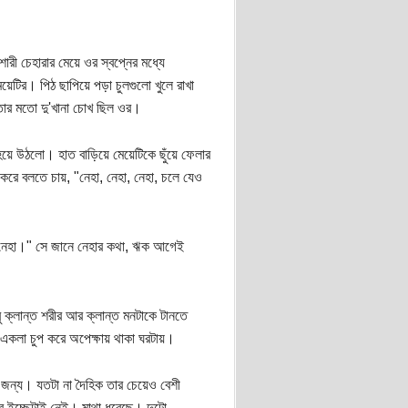
রী চেহারার মেয়ে ওর স্বপ্নের মধ্যে
েটির। পিঠ ছাপিয়ে পড়া চুলগুলো খুলে রাখা
াতার মতো দু'খানা চোখ ছিল ওর।
 হয়ে উঠলো। হাত বাড়িয়ে মেয়েটিকে ছুঁয়ে ফেলার
রে বলতে চায়, "নেহা, নেহা, নেহা, চলে যেও
"নেহা।" সে জানে নেহার কথা, ঋক আগেই
ক্লান্ত শরীর আর ক্লান্ত মনটাকে টানতে
 একলা চুপ করে অপেক্ষায় থাকা ঘরটায়।
র জন্য। যতটা না দৈহিক তার চেয়েও বেশী
র ইচ্ছেটাই নেই। মাথা ধরেছে। দুটো