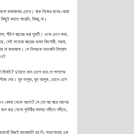
নামলো কথামালার চোখে। ঋক নিজের মনের বোঝা
িছুই বলতে পারেনি, কিচ্ছু না।
লা, পঁচিশ বছরের ভরা যুবতী। ওকে চেনে কথা,
আছে, সেই পনেরো বছরের অমল কিশোরী, সরলা,
ায় না কথামালা। সে নিলয়কে অতখানি বিশ্বাস
ড়ন?
ণ মিনতি? দু'হাতে কান চেপে ধরে সে পাগলের
খ গঁজে দেয়। ঘুম অসুক, ঘুম আসুক, চোখে এসে
 আজও কোথা থেকে আসে? সে তো বহু বছর আগের
ত জল বয়ে গেলো পৃথিবীর সমস্ত নদীতে নদীতে,
র্মে! কিছুই জানাজানি হয় নি, পড়াশোনায় এক