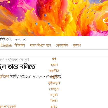
পিরাইট © ২০০৬-২০১৫
English
নীতিমালা
সচলে লিখতে হলে
প্রোফাইল
প্রবেশ
গল্প
ব্লগ
»
তুলিরেখা এর ব্লগ
িল তারে বলিতে
ভ্রমণ
রাজনীতি
ুলিরেখা
(তারিখ: শনি, ১৩/০৭/২০১৩ - ৫:২৯পূর্বাহ্ন)
প্রযুক্তি
মুক্তিযুদ্ধ
খেলাধুলা
অনুবাদ
বিজ্ঞান
র বা তদুর্দ্ধ)
কবিতা