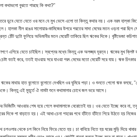
লা কথাগুলো বুঝতে পারছে কি কথা?"
িতরে ডুবে যেতে যেতে ওর মনে যে মুখ ভেসে এলো তা কিন্তু কথার নয়। এক নরম হাল্কা কিশো
ছিল। হালকা নীল রঙের সালোয়ার-কামিজের উপরে শরতের সাদা মেঘের মতন ওড়না পরা ছিল মেয়
রন্ত ঠোঁট দুটো ফুলিয়ে অভিমানীর মতন মেয়েটি তাকিয়ে ছিল ঋকের দিকে। বৃষ্টিভেজা কচিপ
ণপণে এগিয়ে যেতে চাইছিল। স্বপ্নের মধ্যে কিন্তু এক অলঙ্ঘ্য দূরত্ব। ঋকের মুখ ক্লিষ্ট
 চেষ্টা যতই করে, ততই হাওয়ায় সরে যাওয়া শরৎ মেঘের মতো মেয়েটি সরে যায়। ঋক চিৎকার ক
 ঋকের মাথায় হাত বুলোতে বুলোতে দেখছিল ওর ঘুমিয়ে পড়া। ও শুনতে পেলো ঋক বলছে, 
কে। কিন্তু এই মুহূর্তে ঐ নামটা শুনে কথামালার চোখে জল ভরে আসে।
ের ভিজিটিং আওয়ার শেষ হয়ে গেলে কথামালাকে বেরোতেই হয়। ওর যেতে ইচ্ছে করে না, তবু 
রের দিকে পা বাড়াতে হয়। এই আধা-চেনা শহরের পথে হাঁটতে হাঁটতে গিয়ে উঠতে হয় নিজের
থে চপওলার থেকে চপ কিনে নিয়ে ফিরে যেতে হয়। চা বানিয়ে নিতে হয় ঘরের মুড়ি দিয়ে খাবা
ক্লান্তিতে সমস্ত শরীর ভেঙে আসে ওর। মোটেই রান্না করতে ইচ্ছে করে না রাতে। খাওয়া