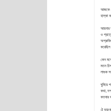
আজকে চো
হাল্কা 
আয়নার স
ও প্রত্
অশ্রুবি
করেছিল 
কেন মনে
মতন চিৎ
লাগুক সর
ঘুমিয়ে 
কথা, দশ
কতবার 
ঐ ভয়ংকর