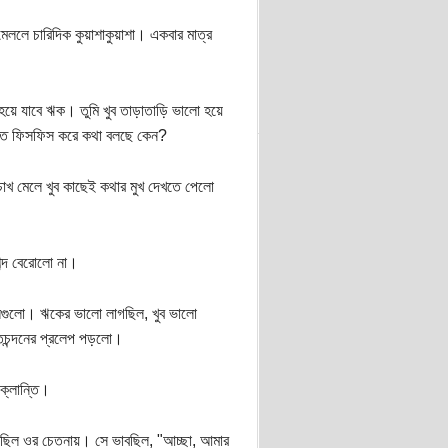
ে চারিদিক কুয়াশাকুয়াশা। একবার মাত্র
য়ে যাবে ঋক। তুমি খুব তাড়াতাড়ি ভালো হয়ে
া এত ফিসফিস করে কথা বলছে কেন?
োখ মেলে খুব কাছেই কথার মুখ দেখতে পেলো
ব্দ বেরোলো না।
লগুলো। ঋকের ভালো লাগছিল, খুব ভালো
েতচন্দনের প্রলেপ পড়লো।
ক্লান্তি।
 ছিল ওর চেতনায়। সে ভাবছিল, "আচ্ছা, আমার