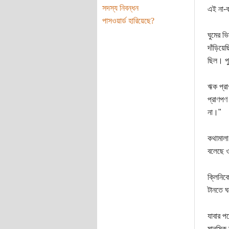
সদস্য নিবন্ধন
এই না-ব
পাসওয়ার্ড হারিয়েছে?
ঘুমের ভ
দাঁড়িয়ে
ছিল। পু
ঋক প্রা
প্রাণপণ
না।"
কথামালা
বলেছে ও
ক্লিনিক
টানতে ঘ
যাবার প
মানসিক 