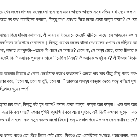
খের জলের দাগধরা সন্ধেবেলা বসে বসে এসব ভাবতে ভাবতে সত্য সত্যি ধারা বেয়ে জল 
করতে সব কথা বলেছিলো কথাকে, কিন্তু কথা কোথায় গিয়ে মনের বোঝা হাল্কা করবে? সে তো ক
ামনে গিয়ে দাঁড়ায় কথামালা, ঐ আয়নার ভিতরে যে মেয়েটা দাঁড়িয়ে আছে, সে আজকের কথামা
যেকদিনের আটপৌরে চেনালোক। কিন্তু চোখের জলের ঝাপ্সা দেওয়ালের ওপারে যে দাঁড়িয়ে 
বশা, লজ্জায় বেপথুমতী---তাকে কি চেনে সে আজও? চেনে না, সে অন্য মেয়ে, তাকে চিনতে চ
বলেই কি ঐ ভয়ানক পুরস্কার তাকে দিয়েছিল নিলয়? ঐ ভয়ানক অস্বীকার? ঐ বীভৎস বিতা
র আয়নার ভিতরে ঐ বোকা মেয়েটাকে দ্যাখে কথামালা? শুনতে পায় তার ভীতু ভীতু গলায় করু
কার করে, "চলে যা, চলে যা তুই, চলে যা।" তারপরে অসহ্য কান্নায় ভেঙে পড়ে বালিশে মু
্বদুঃখহর ঘুমের স্পর্শ।
পড়তে চায় কথা, কিন্তু কই ঘুম আসে? বদলে কেবল কান্না, কান্না আর কান্না। এত জল
 বছর কি কম সময়? দশবার পৃথিবী প্রদক্ষিণ করে এলো সূর্যকে, এই বিরাট কক্ষপথ জুড়ে। ক
কত বর্ষা নামলো, কত নতুন বসন্ত এলো ফিরে। তবু এতকাল পরে এত জল কেন কথার চোখে?
 ভুলের পরেও তো বেঁচে ছিলো সেই মেয়ে, ফিরেও তো এসেছিলো সংসারে, পড়াশোনায়, কাজেক