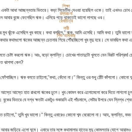
শিক্ষা
একটা আধা আচ্ছন্নতার ভিতরে। কড়া সিডেটিভ দেওয়া হয়েছিল ওকে। তাই এখনও চোখ মেলল
রম্যরচনা
লে আবার বুজে ফেলেছিল ঋক। এলিয়ে পড়ে থাকতেই ভালো লাগছে ওর।
রেখাচিত্র
নারী
র মুখ ঝুঁকে এসেছিল খুব কাছে। কথা বলছিল," ঋক, আমি এসেছি। আমি কথা। তুমি ভালো হ
শিশু অধিকার
কথার কথাগুলো ঋকের আচ্ছন্ন চেতনায় গিয়ে পৌঁছচ্ছিলো খুব মৃদু হয়ে। সে ভাবছিল কথ
তে চেষ্টা করলো ঋক। আঃ, বড়ো ক্লান্তি। চোখের পাতাদুটো খুলতে যেন বিরাট পরিশ্রম! চ
ত ঝাপসা কেন?
ু ফোঁপাচ্ছিল। ঋক বলতে চাইলো,"কথা, কেঁদো না।" কিন্তু ওর শুধু ঠোঁট কাঁপলো। কোনো শ
া আস্তে আস্তে হাত রাখলো ঋকের চুলে। খুব কোমল করে এলোমেলো করে দিতে লাগলো চু
 বুকের ভিতরে যে দগ্ধ ক্ষতটা একটুও শুকায়নি এই পাঁচমাসে, সেটার উপরে যেন স্নিগ্ধ শ্ব
 চাইলো," তুমি খুব ভালো।" কিন্তু এবারেও কোনো শব্দ বেরোলো না। আহ, ক্লান্তি, বড্ড 
আবার জড়িয়ে এলো ঘুমে। এবারে তার সঙ্গে কথামালার হাতের মৃদু কোমলতার যোগে আরামও