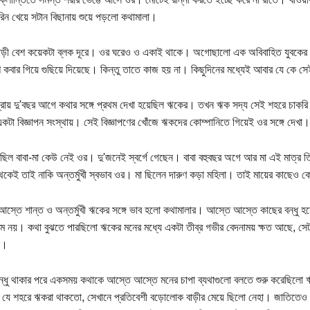
পিরিন খেয়ে সটান বিছানায় শুয়ে পড়লো কথামালা।
াড়ী বেশ কয়েকটা ব্লক দূরে। ওর ঘরেও ও একাই থাকে। অগোছালো এক অবিবাহিত যুবকে
 কবার গিয়ে গুছিয়ে দিয়েছে। কিন্তু তাতে কাজ হয় না। কিছুদিনের মধ্যেই আবার যে কে স
রায় দু'বছর আগে কথার সঙ্গে প্রথম দেখা হয়েছিল ঋকের। তখন ঋক সদ্য সেই শহরে চাক
টা বিজ্ঞাপন সংস্থায়। সেই বিজ্ঞাপণের খোঁজে ঋকদের কোম্পানিতে গিয়েই ওর সঙ্গে দেখা
িল বাবা-মা কেউ নেই ওর। দু'জনেই স্বর্গে গেছেন। বাবা বহুবছর অগে আর মা এই মাত্
কেই তাই নাকি অন্তর্মুখী স্বভাব ওর। মা ছিলেন দারুণ কড়া মহিলা। তাই মায়ের কাছেও
স্তে শান্ত ও অন্তর্মুখী ঋকের সঙ্গে ভাব হলো কথামালার। আস্তে আস্তে কাছের বন্ধু 
্রেম নয়। কথা বুঝতে পারছিলো ঋকের মনের মধ্যে একটা তীব্র গভীর বেদনাময় ক্ষত আছে, স
া।
বন্ধু থাকার পরে একসময় কথাকে আস্তে আস্তে মনের চাপা ব্যথাগুলো বলতে শুরু করেছি
্গের যে শহরে ঋকরা থাকতো, সেখানে প্রতিবেশী বড়োলোক বাড়ীর মেয়ে ছিলো নেহা। জাতিতেও 