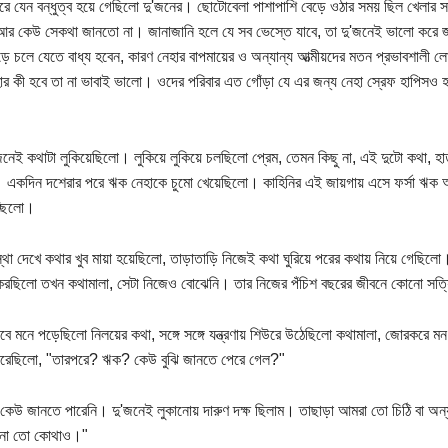
ে যেন বন্ধুত্ব হয়ে গেছিলো দু'জনের। ছোটোবেলা পাশাপাশি বেড়ে ওঠার সময় ছিল খেলার সা
র কেউ সেকথা জানতো না। জানাজানি হলে যে সব ভেস্তে যাবে, তা দু'জনেই ভালো করে
ে চলে যেতে বাধ্য হবেন, কারণ নেহার বাপমায়ের ও অন্যান্য আত্মীয়দের মতন প্রভাবশালী 
র কী হবে তা না ভাবাই ভালো। ওদের পরিবার এত গোঁড়া যে এর জন্য নেহা স্রেফ হাপিসও
জনেই কথাটা লুকিয়েছিলো। লুকিয়ে লুকিয়ে চলছিলো প্রেম, তেমন কিছু না, এই দুটো কথা, 
। একদিন দশেরার পরে ঋক নেহাকে চুমো খেয়েছিলো। কাহিনির এই জায়গায় এসে ফর্সা ঋক
্ছিলো।
থা দেখে কথার খুব মায়া হয়েছিলো, তাড়াতাড়ি নিজেই কথা ঘুরিয়ে পরের কথায় নিয়ে গেছিলো।
রছিলো তখন কথামালা, সেটা নিজেও বোঝেনি। তার নিজের পঁচিশ বছরের জীবনে কোনো সত্য
ে মনে পড়েছিলো নিলয়ের কথা, সঙ্গে সঙ্গে যন্ত্রণায় শিউরে উঠেছিলো কথামালা, জোরকরে ম
করেছিলো, "তারপরে? ঋক? কেউ বুঝি জানতে পেরে গেল?"
, কেউ জানতে পারেনি। দু'জনেই লুকানোয় দারুণ দক্ষ ছিলাম। তাছাড়া আমরা তো চিঠি বা অন্য
না তো কোথাও।"