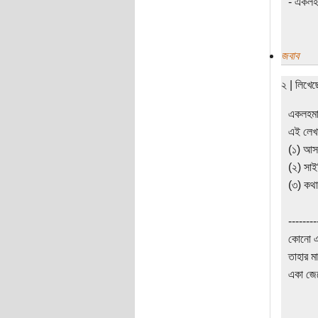
- একলহ
জবাব
২ | লিখে
একলহমা
এই লেখ
(১) আস
(২) সাইক
(৩) কথ
--------
কোনো এক
তাহার ম
একা জে