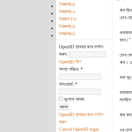
নৈরঞ্জনা(৯)
ঋক ছিল 
নৈরঞ্জনা(৮)
চোখ মে
নৈরঞ্জনা (৭)
নৈরঞ্জনা(৬)
কথামালা
নৈরঞ্জনা(৫)
যাবে।" 
OpenID ব্যবহার করে লগইন
করুন:
চোখ মেল
OpenID কি?
ঋক। এ
সদস্য পরিচয়:
*
কথা মৃদ
পাসওয়ার্ড:
*
কথামাল
ভুলোনা আমায়
লাগছিল।
OpenID ব্যবহার করে লগইন
ঋক বলতে
করুন
Cancel OpenID login
ওর চোখ 