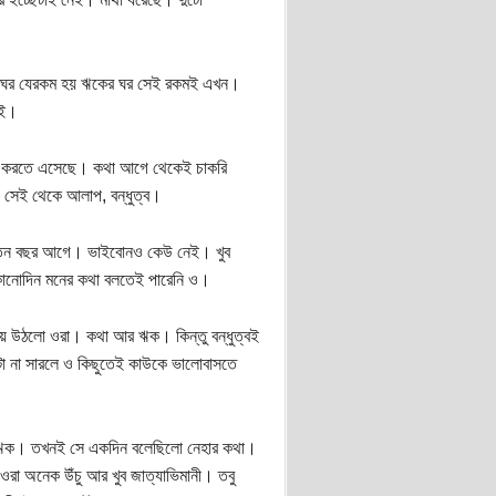
র ঘর যেরকম হয় ঋকের ঘর সেই রকমই এখন।
েই।
রি করতে এসেছে। কথা আগে থেকেই চাকরি
। সেই থেকে আলাপ, বন্ধুত্ব।
র তিন বছর আগে। ভাইবোনও কেউ নেই। খুব
 কোনোদিন মনের কথা বলতেই পারেনি ও।
হয়ে উঠলো ওরা। কথা আর ঋক। কিন্তু বন্ধুত্বই
েটা না সারলে ও কিছুতেই কাউকে ভালোবাসতে
লো ঋক। তখনই সে একদিন বলেছিলো নেহার কথা।
ওরা অনেক উঁচু আর খুব জাত্যাভিমানী। তবু