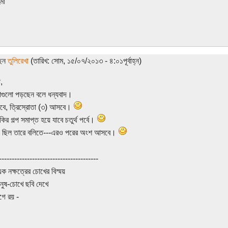
মা
ছেন
তুলিরেখা
(তারিখ: সোম, ১৫/০৭/২০১৩ - ৪:০১পূর্বাহ্ন)
,
াগুলো পড়ছেন বলে ধন্যবাদ।
বে, ত্রিস্রোতা (৩) আসবে।
ির গল্প সমাপ্ত হয়ে যাবে চতুর্থ পর্বে।
া ছিল তারে বলিতে---এরও পরের অংশ আসবে।
---------------------------------------
 নক্ষত্রের চোখের বিস্ময়
ানুষ-চোখে ছবি দেখে
গে রয় -