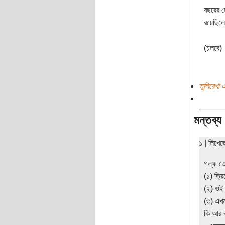
বছরের ছ
রয়েছিল
(চলবে)
তুলিরেখা 
মন্তব্য
১ | লিখে
গল্ফ ত
(১) ত্র
(২) ওই দ
(৩) এখন
কি আর ক