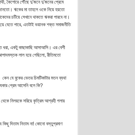
থী, কৈশোরে পৌঁছে দু'জনে দু'জনের প্রেমে
 জানতো। ঋকের মা তাহলে ওকে নিয়ে হয়তো
লোকেদের চটিয়ে সেখানে থাকতে ঋকরা পারবে না।
 হয়ে যেতে পারে, এতটাই ভয়ানক শক্ত সমাজনীতি
হাত ধরা, একটু কাছাকাছি আসাআসি। এর বেশী
 আপাদমস্তক লাল হয়ে গেছিলো, রীতিমতো
 কেন যে বুকের ভেতর চিমটিকাটার মতন ব্যথা
িকার প্রেম আসেনি বলে কি?
ন থেকে নিলয়কে সরিয়ে কৃত্রিম আগ্রহী গলায়
 কিছু দিতাম নিতাম না! কোনো বস্তুপ্রমাণ