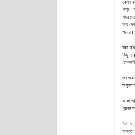
কেমন কর
পড়ে। আ
শহর ছেড়
আর নেহা
ওদের।
তাই দু'
কিছু না
তোৎলাচ
ওর অবস্
অনুভব ক
আবছাভাব
প্রশ্ন 
"না, না
থাকতো 