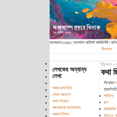
সচলায়তন.com | অনলাইন রাইটার্স কমিউনিটি | ক
নীড়পাতা
নীড়পাতা
»
লেখকের অন্যান্য
কথা ছ
লেখা
লিখেছেন
ত
আবার ছবি নিয়ে
ক্যাটেগরি:
কেমন আছেন?
সাহিত্য
খনার সন্ধানে
গল্প
মঙ্গলকাব্যে রান্নাবান্না
ধারাবাহিক
প্রথম শিক্ষক
যুবা (১৮ বছ