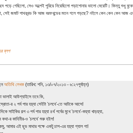
েদ পড়ে গেছিলো, সেও অল্পেই পুরিয়ে নিয়েছিলো পড়াশোনায় ভালো মেয়েটি। কিন্তু শুধু বুকের
ো, সেই জমাট পাথরখন্ড কি আজ বরফখন্ডের মতন গলে পড়ছে? নইলে কেন কেন কেন আজ এ
এর ব্লগ
ছেন
অতিথি লেখক
(তারিখ: শনি, ১৩/০৭/২০১৩ - ৬:২৭পূর্বাহ্ন)
ো ভালাই আউগ্যাইসে তবে কি,
িস্রোতা-র ২ পর্ব পার হয়্যা সেইটা 'চলবে'-তে আটকে আসে!
িকে সাইকির গল্প ৩ পর্ব পার হয়্যা ৪র্থ পর্বের মুখে 'চলবে'-কয়্যা খাড়য়্যা,
 কথা-র কাহিনীর-ও 'চলবে' শুরু হইল!
মু, আমার এই ছুড মাথার পক্ষে একটু চাপ-এর হয়্যা গ্যাল গা!