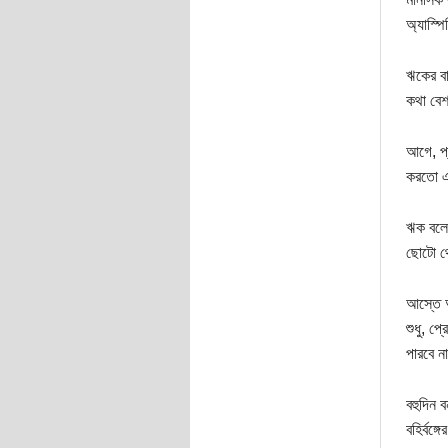
‌অ্যাস্
ঋকের ব
কথা বেশ
আগে, প্
করতো এক
ঋক বলেছ
ছোটো থে
আস্তে আ
শুধু, প
পারবে ন
বহুদিন 
বহির্বঙ