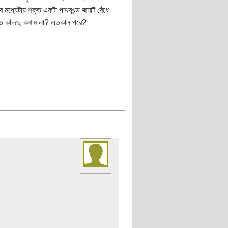
 মধ্যেটায় শক্ত একটা পাথরখন্ড জমাট বেঁধে
ত কাঁদছে কথামালা? এতকাল পরে?