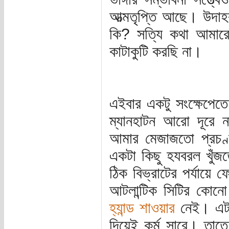
আত্মতৃপ্তি আছে। উদাহ
কি? সত্যি কথা আমার
কাটাকুটি করছি না।
এইবার একটু সংক্ষেপেত
ম্যানহাটন আরো দূরে ন
আমার মেজাজতো প্রচণ্
একটা কিছু হযবরল খুঁজ
ঠিক বিভ্রাটের পর্যায়ে 
আটলান্টিক সিটির কোনো
হ্যান্ড শাওয়ার
নেই। এটা 
দিয়েই কর্ম সারে। তাতে