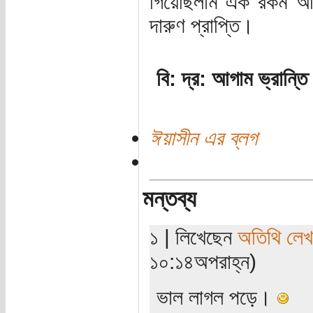
গিয়েছিলাম এক রকম আ
দারুণ প্রাপ্তি।
বি: দ্র: আগাম ভ্রান্তি
ঈয়াসীন এর ব্লগ
মন্তব্য
১ | লিখেছেন
অতিথি লে
১০:১৪অপরাহ্ন)
ভাল লাগল পড়ে।