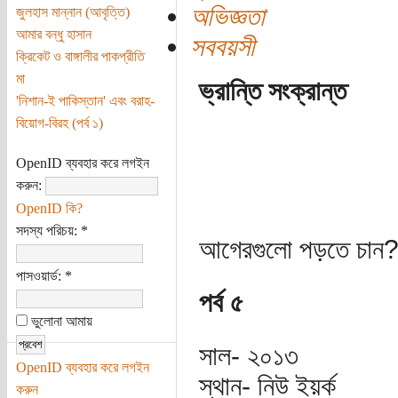
অভিজ্ঞতা
জুলহাস মান্নান (আবৃত্তি)
আমার বন্ধু হাসান
সববয়সী
ক্রিকেট ও বাঙ্গালীর পাকপ্রীতি
মা
ভ্রান্তি সংক্রান্ত
'নিশান-ই পাকিস্তান' এবং বরাহ-
বিয়োগ-বিরহ (পর্ব ১)
OpenID ব্যবহার করে লগইন
করুন:
OpenID কি?
সদস্য পরিচয়:
*
আগেরগুলো পড়তে চান? 
পাসওয়ার্ড:
*
পর্ব ৫
ভুলোনা আমায়
সাল- ২০১৩
OpenID ব্যবহার করে লগইন
স্থান- নিউ ইয়র্ক
করুন