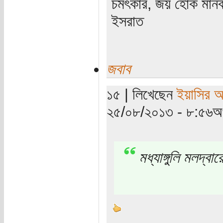
চমৎকার, জয় হোক মান
ইসরাত
জবাব
১৫ | লিখেছেন
ইয়াসির 
২৫/০৮/২০১৩ - ৮:৫৬অপ
মধ্যাঙ্গুলি মলদ্ব