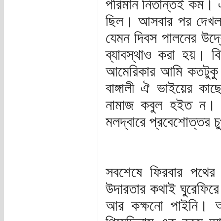
পরিমান নিতান্তই কম। 
ছিল। আসবার পর দেখলা
যেমন দিবস পালনের উদ্যো
ব্যাবস্থাও করা হয়। 
আমেরিকার আমি কতটুকু 
বাঙ্গালী ঐ ভাইয়ের কাছ
নামাজ কবুল হইত ন। ঐ 
মলদ্বারে প্রবেশোত্তর চ
সবশেষে ফিরবার পথের ভ্
উদারতার কথাই ঘুরেফির
আর কক্ষনো পাইনি। আমে