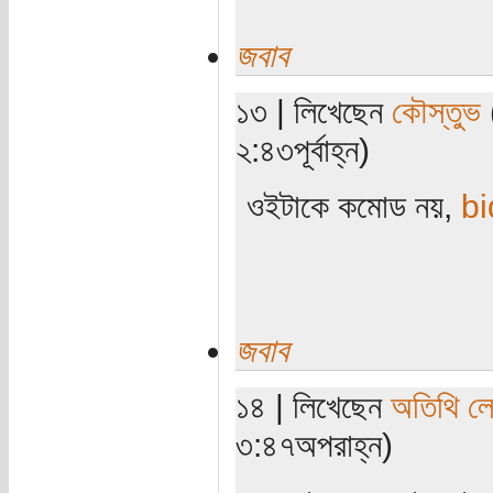
জবাব
১৩ | লিখেছেন
কৌস্তুভ
(
২:৪৩পূর্বাহ্ন)
ওইটাকে কমোড নয়,
bi
জবাব
১৪ | লিখেছেন
অতিথি ল
৩:৪৭অপরাহ্ন)