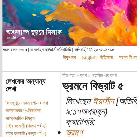
সচলায়তন.com | অনলাইন রাইটার্স কমিউনিটি | কপিরাইট © ২০০৬-২০১৫
নীড়পাতা
English
নীতিমালা
সচলে লিখত
নীড়পাতা
»
ব্লগ
»
ঈয়াসীন এর ব্লগ
লেখকের অন্যান্য
ভ্রমনে বিভ্রাট ৫
লেখা
লিখেছেন
ঈয়াসীন
[অতিথি]
ফিনল্যান্ডে মঙ্গল শোভাযাত্রা
৯:১৭অপরাহ্ন)
মহাকাব্যের পঙক্তিমালা
সাম্প্রদায়িক বিষবৃক্ষ
ক্যাটেগরি:
চাইর কলোনী (খসড়া পর্ব ২)
ভ্রমণ
চাইর কলোনী (খসড়া পর্ব ১)