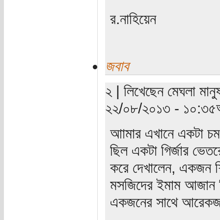
র.নাহিয়েন
জবাব
২ | লিখেছেন মেঘলা মানুষ
২২/০৮/২০১৩ - ১০:৩৫অ
আামার এখানে একটা চমৎক
ছিল একটা গির্জার ভেত
করে দেখালেন, একজন শিখ 
মসজিদের ইমাম আজান দি
একজনের সাথে আরেকজনের 