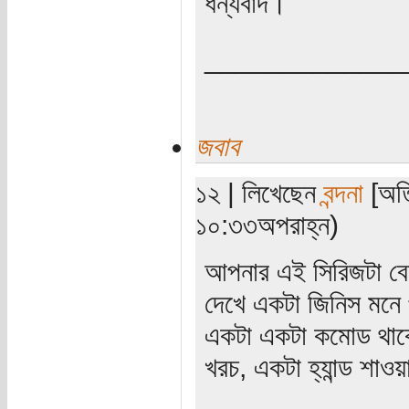
ধন্যবাদ।
_____________
জবাব
১২ | লিখেছেন
বন্দনা
[অতি
১০:৩৩অপরাহ্ন)
আপনার এই সিরিজটা বে
দেখে একটা জিনিস মনে
একটা একটা কমোড থাকে 
খরচ, একটা হ্যান্ড শাওয়