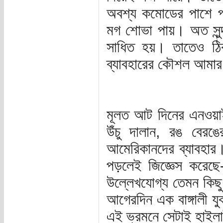
অবশ্য কমোডের পাশে প্ল
মগ শোভা পায়। অত সুন্দ
সাধিত হয়। তাতেও ঠ
ব্যাবহারের কৌশল আমার
মূলত আট দিনের এনওয়াই
উঁচু দালান, রঙ বেরঙ
আমেরিকানদের ব্যাবহার।
পড়লেই জিজ্ঞেস করেছ
উল্লেখযোগ্য তেমন কিছু
আগেরদিন এক বাঙ্গালী য
এই ভ্রমনে সেটাই হাই