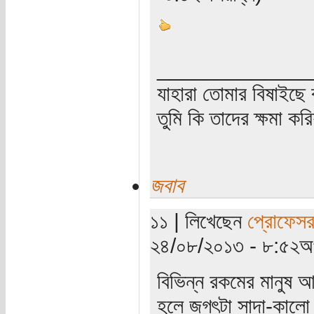
_____________
যাহারা তোমার বিষাইছে 
তুমি কি তাদের ক্ষমা কর
জবাব
১১ | লিখেছেন
প্রোফেসর
২৪/০৮/২০১৩ - ৮:৫২অপ
বিভিন্ন রকমের মানুষ আ
হলে জগৎটা সাদা-কালো