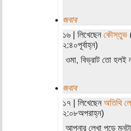
জবাব
১৬ | লিখেছেন
কৌস্তুভ
(
২:৪০পূর্বাহ্ন)
ওমা, বিভ্রাট তো হলই 
জবাব
১৭ | লিখেছেন
অতিথি ল
২:০৮অপরাহ্ন)
আপনার লেখা পড়ে মনটা