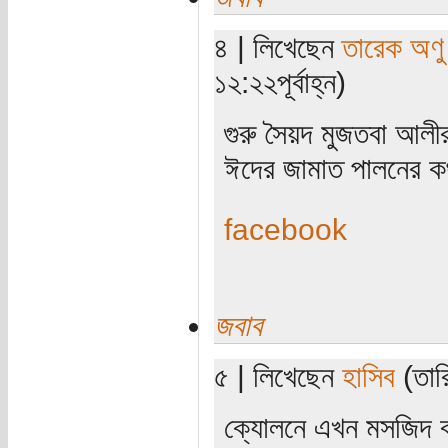
৪ | লিখেছেন
তারেক অণু
১২:২২পূর্বাহ্ন)
গুরু সৈয়দ মুজতবা আলী
ঈদের জামাত পালনের কথ
facebook
জবাব
৫ | লিখেছেন
হাসিব
(তারি
ক্যোলনে এখন মসজিদ বানা