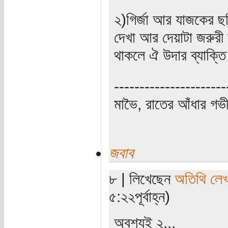
২)গির্জা আর যাজকের ছবি 
দেখা আর দেয়াটা জরুরী
থাকলে ঐ উদার ব্যাক্তি
----------------------
মাভৈ, রাতের আঁধার গ
জবাব
৮ | লিখেছেন
অতিথি লে
৫:২২পূর্বাহ্ন)
অবশ্যই ২...