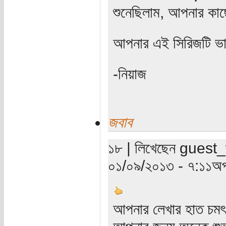
শুনেছিলাম, আপনার কাছে
আপনার এই সিরিজটি ভ
-নিয়াজ
জবাব
১৮ | লিখেছেন guest_wr
০১/০৯/২০১৩ - ৭:১১অপ
আপনার লেখার হাত চম