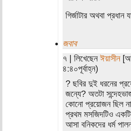
গির্জাটার অথবা প্রধা
জবাব
৭ | লিখেছেন
ঈয়াসীন
[অত
৪:৪০পূর্বাহ্ন)
? ছবির দুই ধরনের প্র
জন্যে? অতটা সন্দেহভাজ
কোনো প্রয়োজন ছিল ন
প্রথম মসজিদটিও একটি ম
আসা বনিকদের ধর্ম পাল