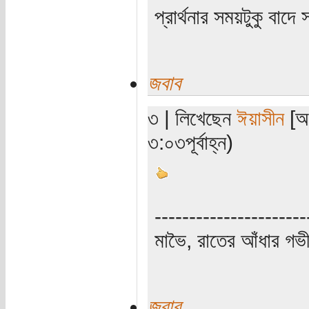
প্রার্থনার সময়টুকু বা
জবাব
৩ | লিখেছেন
ঈয়াসীন
[অত
৩:০৩পূর্বাহ্ন)
----------------------
মাভৈ, রাতের আঁধার গ
জবাব