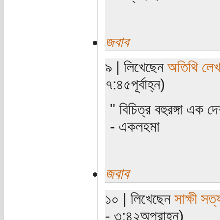
জবাব
৯ | লিখেছেন
অতিথি লে
৭:৪৫পূর্বাহ্ন)
" বিচিত্র বহুরঙ্গা এ
- একলহমা
জবাব
১০ | লিখেছেন
সাক্ষী সত্য
- ৩:৪২অপরাহ্ন)