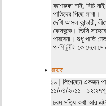
কশেরুকা নাই, বিচি না
পাতিদের পিছে লাগা।
দেখি আসল কান্ডারী, লী
ফেসবুকে। ভিসি সাহেবের
পারবেনা। শুধু পাতি নে
গনপিটুনীটা কে দেবে সো
জবাব
১৬ | লিখেছেন একজন পাঠ
১১/০৪/২০১১ - ১২:২৭পূর্
চরম সত্যি কথা আর এটা