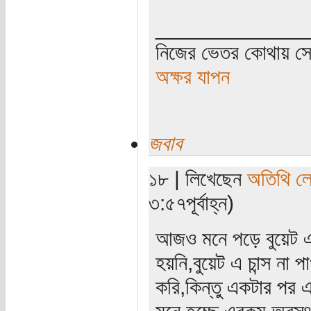
_____________
নিজের ভেতর কোথায় সে 
অক্ষর যাপন
জবাব
১৮ | লিখেছেন
অতিথি ল
৩:৫৭পূর্বাহ্ন)
আজও মনে পড়ে বুয়েট এর
হয়নি,বুয়েট এ চান্স ন
করি,কিন্তু একটার পর এ
মনে হচ্ছে এরকম অবস্