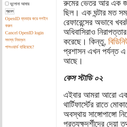
রুমের ভেতর আর এক জ
ভুলোনা আমায়
ছিল। এক ঘন্টার মত স
OpenID ব্যবহার করে লগইন
রেফারেন্সের অভাবে খব
করুন
অধিবাসিরাও নিরাপত্তার
Cancel OpenID login
করেছে। কিন্তু,
বিডিন
সদস্য নিবন্ধন
পাসওয়ার্ড হারিয়েছে?
প্রশাসন এখন পর্যন্ত এ
আছে।
কেস স্টাডি ০২
এইবার আমরা আরো একটা
থার্টিফার্স্টের রাতে মো
অবস্থায় সাঙ্গোপাঙ্গো ন
প্রত্যক্ষদর্শীদের দেয়