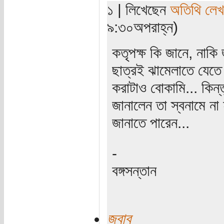
১ | লিখেছেন
অতিথি লে
৯:৩০অপরাহ্ন)
কতৃপক্ষ কি জানে, নাকি 
ছাত্রই ঝামেলাতে যেতে চ
করাটাও বোকামি... কিন্
জানালেন তা স্বনামে না
জানাতে পারেন...
-
বঙ্গসন্তান
জবাব