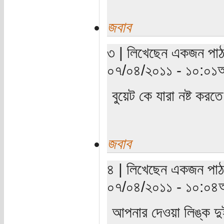
জবাব
৩ | লিখেছেন একজন পাঠক 
০৭/০৪/২০১১ - ১০:০১অ
বুয়েট কে যারা নষ্ট কর
জবাব
৪ | লিখেছেন একজন পাঠক 
০৭/০৪/২০১১ - ১০:০৪অ
আপনার দেওয়া লিঙ্ক দুই