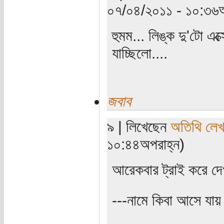
০৭/০৪/২০১১ - ১০:৩৬অ
হুমম... লিঙ্ক দু'টো এক
যাচ্ছিলো....
জবাব
৯ | লিখেছেন
অতিথি লে
১০:৪৪অপরাহ্ন)
আরেকবার ট্রাই করে দে
---নামে কিবা আসে যায়