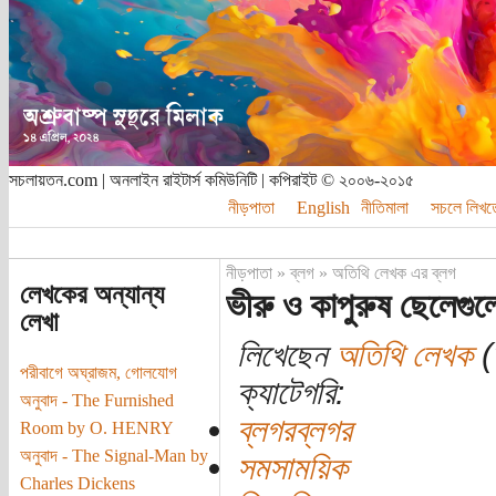
সচলায়তন.com | অনলাইন রাইটার্স কমিউনিটি | কপিরাইট © ২০০৬-২০১৫
নীড়পাতা
English
নীতিমালা
সচলে লিখত
নীড়পাতা
»
ব্লগ
»
অতিথি লেখক এর ব্লগ
লেখকের অন্যান্য
ভীরু ও কাপুরুষ ছেলেগুলো
লেখা
লিখেছেন
অতিথি লেখক
(
পরীবাগে অঘ্রাজম, গোলযোগ
ক্যাটেগরি:
অনুবাদ - The Furnished
ব্লগরব্লগর
Room by O. HENRY
অনুবাদ - The Signal-Man by
সমসাময়িক
Charles Dickens