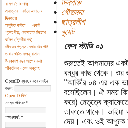
দিনপঞ্জি
বালিশ (শেষ পর্ব)
গৌতমদা
একাত্তর। বর্থরে আমাদের
দিনগুলো
ছাত্রলীগ
অনূদিত কবিতা — একটি
বুয়েট
প্রলয়গীত, চেসোয়াফ মিয়োশ
বালিশ (দ্বিতীয় পর্ব)
কেস স্টাডি ০১
জীবনের পড়ন্ত বেলায় টের পাই
তারায় খচিত রংধনু বাতাস
শুরুতেই আপনাদের একটা
ঊনপঞ্চাশ বছর আগের কথা
আঁকটোবর - শেষ সপ্তাহ
বন্ধুর কাছ থেকে। ওর 
"আর্কি'র ০৪ এর এক ভা
OpenID ব্যবহার করে লগইন
করুন:
বসেছিলেন। ঐ সময় কিছ
OpenID কি?
করে) নেতৃত্বে ক্যাফ
সদস্য পরিচয়:
*
তাকাতে থাকে। ভাইয়া আপ
পাসওয়ার্ড:
*
দেয়। এবং ওই আপুকে 