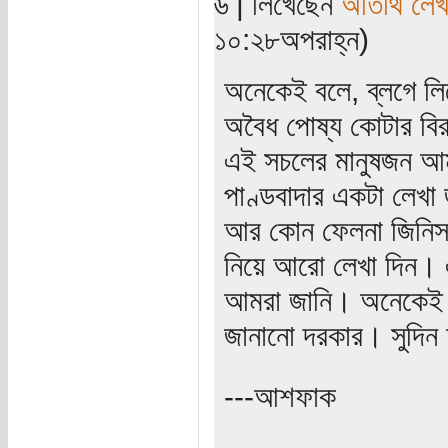
৬ | লিখেছেন
অতিথি লে
১০:২৮অপরাহ্ন)
অনেকেই বলে, ব্লগে লি
অবৈধ পোষ্য কোটার বির
এই সচলের মানুষজন আমা
পাণ্ডবাদার একটা লেখ
আর কোন ফেলনা জিনিস ন
নিয়ে আরো লেখা দিন। 
আমরা জানি। অনেকেই ত
জানানো দরকার। সুদি
---আশফাক