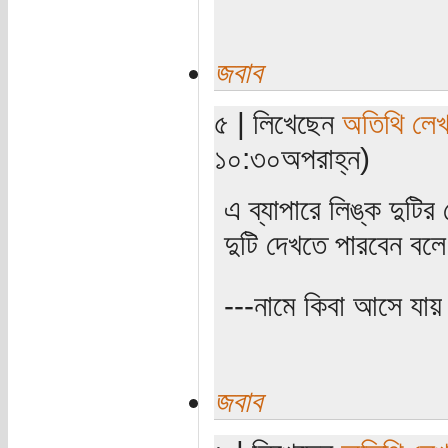
জবাব
৫ | লিখেছেন
অতিথি লে
১০:৩০অপরাহ্ন)
এ ব্যাপারে লিঙ্ক দুটির
দুটি দেখতে পারবেন বলে
---নামে কিবা আসে যায়
জবাব