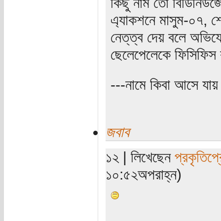
কিছু নাম তো বিডিনিউজ
এ্যাকশনে মাসুম-০৭, 
নেত্‌ত্ব দেয় বলে অভ
ছেলেপেলেকে ফিসিফিস ক
---নামে কিবা আসে যায়
জবাব
১২ | লিখেছেন
প্রকৃতিপ্
১০:৫২অপরাহ্ন)