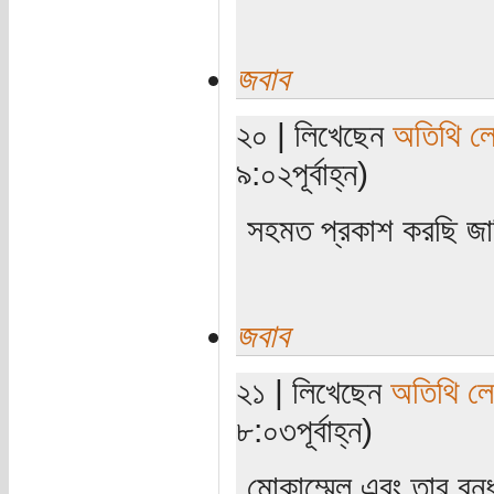
জবাব
২০ | লিখেছেন
অতিথি ল
৯:০২পূর্বাহ্ন)
সহমত প্রকাশ করছি জ
জবাব
২১ | লিখেছেন
অতিথি ল
৮:০৩পূর্বাহ্ন)
মোকাম্মেল এবং তার বন্