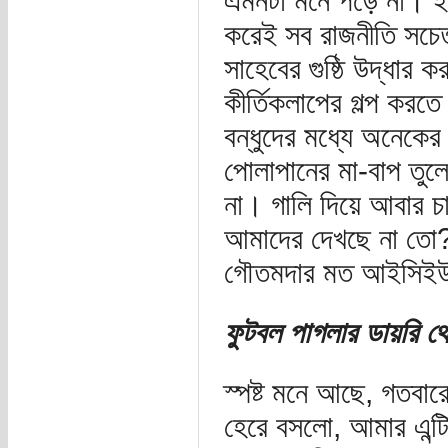
এমনটা মনে পড়ে না। ইদ
করেই সব রাজনীতি সচে
সাহেবের গুষ্ঠি উদ্ধার ক
কীর্তিকলাপের গল্প করত
বন্ধুদের মধ্যে অনেকে
পোলাপানের মা-বাপ তুলে
না। গালি দিয়ে আবার চ
আমাদের দেখছে না তো
গৌতমদার মত আইসিইউ 
ফুটবল পাগলার ডায়রি থ
স্পষ্ট মনে আছে, গতবারের
হেরে বসলো, আমার এন্টি-ব