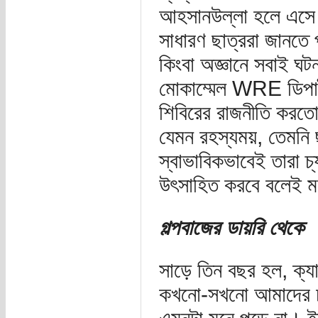
আহসানউল্লা হলে এসে 
সাধারণ ছাত্ররা জানতে
কিংবা অজ্ঞানে সবাই ঘ
মোকাম্মেল WRE ডিপার্
শিবিরের রাজনীতি করতো
যেমন রহস্যময়, তেমনি 
স্বাভাবিকভাবেই তারা 
উৎসাহিত করবে বলেই 
গল্পবাজের ডায়রি থেকে
সাড়ে তিন বছর হল, ক্যা
কখনো-সখনো আমাদের চা