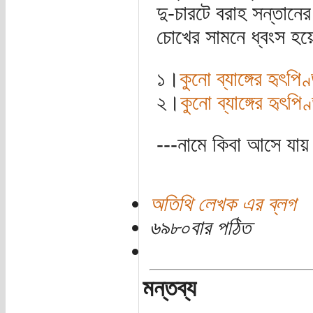
দু-চারটে বরাহ সন্তানে
চোখের সামনে ধ্বংস হয়
১।
কুনো ব্যাঙ্গের হৃৎপিণ
২।
কুনো ব্যাঙ্গের হৃৎপ
---নামে কিবা আসে যায়
অতিথি লেখক এর ব্লগ
৬৯৮০বার পঠিত
মন্তব্য