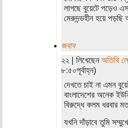
লাগছে বুয়েটে পড়েও এ
মেরুদন্ডহীন হয়ে পড়ছি
জবাব
২২ | লিখেছেন
অতিথি ল
৮:৫০পূর্বাহ্ন)
দেখতে চাই না এমন বুয়
বাংলাদেশের অনেক ইউ
বিরুদ্ধে কলম ধরবার ম
যখনি দাঁড়াবে তুমি সম্মুখ