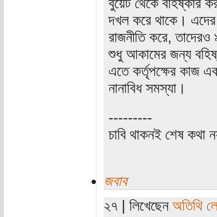
বুয়েট থেকে বহিষ্কার ক
দখল করে থাকে। এদের বি
রাজনীতি করে, তাদেরও ৯
শুধু আকামের জন্য বহি
এতে কর্তৃপক্ষের কাজ এ
নানাবিধ সমস্যা।
---------
চাবি থাকনই শেষ কথা ন
জবাব
২৭ | লিখেছেন
অতিথি ল