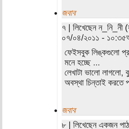
জবাব
৭ | লিখেছেন ন_নি_নী (য
০৭/০৪/২০১১ - ১০:৩৫অ
ফেইসবুক লিঙ্কগুলো প্র
মনে হচ্ছে ...
লেখাটা ভালো লাগলো, ব
অবস্থা চিন্তাই করতে 
জবাব
৮ | লিখেছেন একজন পাঠক 