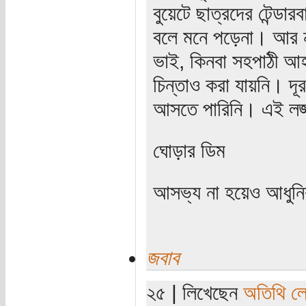
বুয়েটে ছাত্রদের টেন্ডা
বলে মনে পড়েনা। আর ন
ভাই, কিনবা সহপাঠী আ
চিন্তাও করা যায়নি। দূ
আসতে পারিনি। এই লজ
ঘোড়ার ডিম
আসভ্য না হয়েও আধুন
জবাব
২৫ | লিখেছেন
অতিথি ল