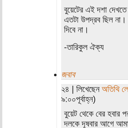
বুয়েটের এই দশা দেখত
এতটা উপদ্রব ছিল না। ঘ
দিবে না।
-তারিকুল ঐক্য
জবাব
২৪ | লিখেছেন
অতিথি ল
৯:০০পূর্বাহ্ন)
বুয়েট থেকে বের হবার
দলকে দূষবার আগে আমার