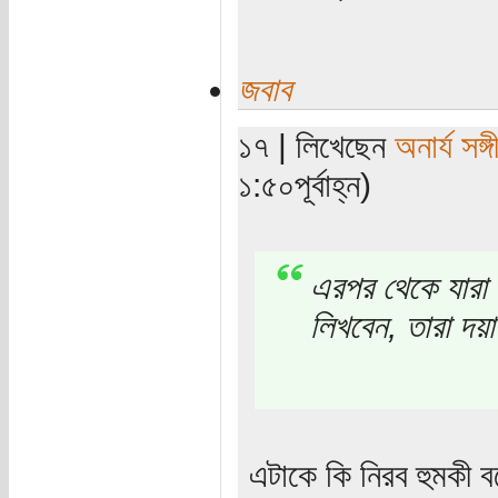
জবাব
১৭ | লিখেছেন
অনার্য সঙ্গ
১:৫০পূর্বাহ্ন)
এরপর থেকে যারা ব
লিখবেন, তারা দয়
এটাকে কি নিরব হুমকী 