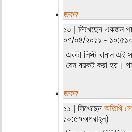
জবাব
১০ | লিখেছেন একজন পাঠক
০৭/০৪/২০১১ - ১০:৫১অ
একটা লিস্ট বানান এই 
যেন বয়কট করা হয়। পাস 
জবাব
১১ | লিখেছেন
অতিথি ল
১০:৫৭অপরাহ্ন)