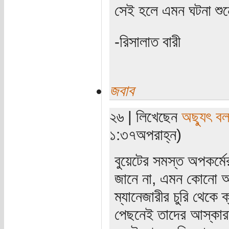
সেই হলে এমন ঘটনা শুন
-রিসালাত বারী
জবাব
২৬ | লিখেছেন
অছ্যুৎ ব
১:৩৭অপরাহ্ন)
বুয়েটের সমস্ত অপকর্মের 
জানে না, এমন কোনো আ
ম্যানেজারীর চুরি থেকে ক
পেছনেই তাদের আস্কার