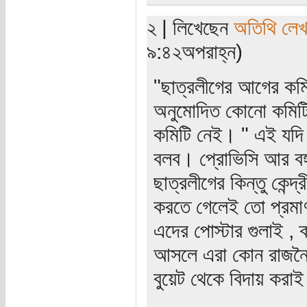
২ | লিখেছেন
অতিথি লে
৯:৪২অপরাহ্ন)
"ছাত্রলীগের আগের কমিট
অনুমোদিত কোনো কমিটি 
কমিটি নেই। " এই যদি হ
বলব। প্রোভিসি আর বঙ্
ছাত্রলীগের কিন্তু কে
করতে গেলেই তো প্রমাণ
এদের পোস্টার গুলাই , 
আসলে এরা কোন রাজনৈতি
বুয়েট থেকে বিদায় করা