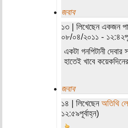
জবাব
১৩ | লিখেছেন একজন পাঠ
০৮/০৪/২০১১ - ১২:৪২পূর্
একটা গনপিটানী দেবার 
হাতেই খাবে কয়েকদিনের
জবাব
১৪ | লিখেছেন
অতিথি ল
১২:৫৯পূর্বাহ্ন)