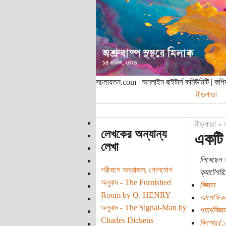
সচলায়তন.com | অনলাইন রাইটার্স কমিউনিটি | ক
নীড়পাতা
নীড়পাতা
»
লেখকের অন্যান্য
একটি 
লেখা
লিখেছেন
পরীবাগে অঘ্রাজম, গোলযোগ
ক্যাটেগরি:
অনুবাদ - The Furnished
বিজ্ঞান
Room by O. HENRY
আপেক্ষিক
অনুবাদ - The Signal-Man by
পদার্থবিজ্ঞা
Charles Dickens
কিশোর (১০ 