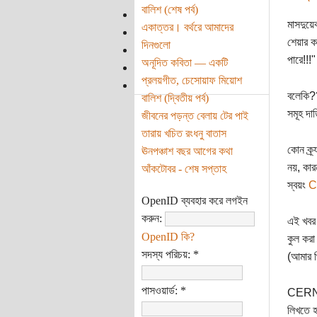
বালিশ (শেষ পর্ব)
মাসদুয়ে
একাত্তর। বর্থরে আমাদের
শেয়ার ক
দিনগুলো
পারে!!!"
অনূদিত কবিতা — একটি
প্রলয়গীত, চেসোয়াফ মিয়োশ
বলেকি
বালিশ (দ্বিতীয় পর্ব)
সমূহ দা
জীবনের পড়ন্ত বেলায় টের পাই
তারায় খচিত রংধনু বাতাস
কোন ক্র
ঊনপঞ্চাশ বছর আগের কথা
নয়, কার
আঁকটোবর - শেষ সপ্তাহ
স্বয়ং
C
OpenID ব্যবহার করে লগইন
করুন:
এই খবর 
OpenID কি?
কুল করা
সদস্য পরিচয়:
*
(আমার থ
পাসওয়ার্ড:
*
CERN যে
লিখতে হ