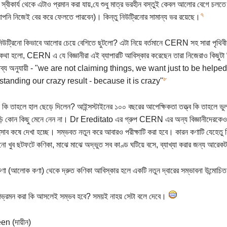
স্বীকার্য থেকে এটাও প্রমান করা যায়,যে শুধু মাত্র ভরহীন বস্তুই কেবল আলোর বেগে চলতে প
৭
পনি নিজেই বের করে ফেলতে পারবেন)। কিন্তু নিউট্রিনোর সামান্য ভর রয়েছে।
িউট্রিনো কিভাবে আলোর চেয়ে বেশিতে ছুটলো? এটা নিয়ে বর্তমানে CERN সহ সারা পৃথিবীর
কথা হলো, CERN এ যে বিজ্ঞানীরা এই ব্যাপারটি আবিস্কার করেছেন তারা নিজেরাও কিছুট
তব্য অনুযায়ী - "we are not claiming things, we want just to be help
৮
tanding our crazy result - because it is crazy"
ীরা কি তাহলে হাল ছেড়ে দিলেন? আইন্সস্টাইনের ১০০ বছরের আপেক্ষিকতা তত্ত্ব কি তাহলে ভু
ড়ি কোন কিছু মেনে নেন না। Dr Ereditato এর গ্রুপ CERN এর অন্য বিজ্ঞানীদেরকেও
সাব কষে দেখা হচ্ছে। সম্ভবত নতুন করে আবারও পরীক্ষাটি করা হবে। কারন কণাটি যেহেতু
িনো খুব ছটফটে কণিকা, মাঝে মাঝে অদ্ভুত সব কাণ্ড ঘটিয়ে বসে, ব্যাখ্যা করার জন্য আরেকটা
া (আলোক কণা) থেকে দ্রুত কণিকা আবিস্কার হলে একটি নতুন দ্বারের সম্ভাবনা উন্মোচ
িভ্রমন করা কি আসলেই সম্ভব হবে? সময়ই নাহয় সেটা বলে দেবে।
en (দায়ীন)