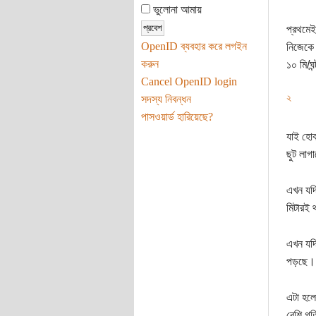
ভুলোনা আমায়
প্রথমে
OpenID ব্যবহার করে লগইন
নিজেকে 
করুন
১০ মি/ঘন
Cancel OpenID login
২
সদস্য নিবন্ধন
পাসওয়ার্ড হারিয়েছে?
যাই হোক
ছুট লাগ
এখন যদি
মিটারই
এখন যদি
পড়ছে।
এটা হলো
বেশি গত