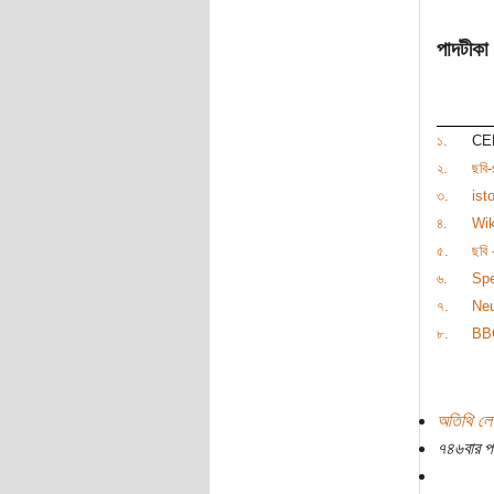
পাদটীকা
১.
CER
২.
ছবি
৩.
ist
৪.
Wik
৫.
ছবি 
৬.
Spe
৭.
Neu
৮.
BB
অতিথি লে
৭৪৬বার প