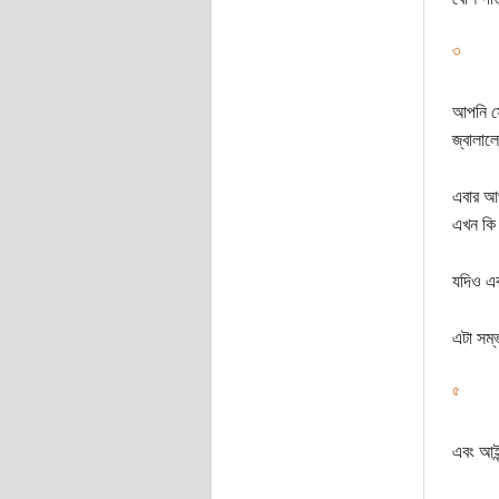
৩
আপনি সে
জ্বালা
এবার আ
এখন কি
যদিও এ
এটা সম
৫
এবং আইন