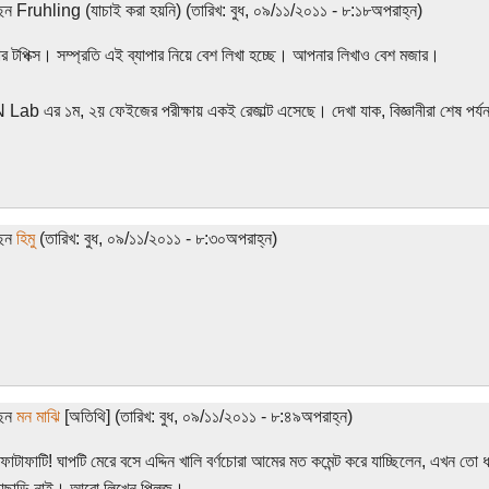
েন Fruhling (যাচাই করা হয়নি) (তারিখ: বুধ, ০৯/১১/২০১১ - ৮:১৮অপরাহ্ন)
র টপিক্স। সম্প্রতি এই ব্যাপার নিয়ে বেশ লিখা হচ্ছে। আপনার লিখাও বেশ মজার।
b এর ১ম, ২য় ফেইজের পরীক্ষায় একই রেজাল্ট এসেছে। দেখা যাক, বিজ্ঞানীরা শেষ পর্যন
ছেন
হিমু
(তারিখ: বুধ, ০৯/১১/২০১১ - ৮:৩০অপরাহ্ন)
ছেন
মন মাঝি
[অতিথি] (তারিখ: বুধ, ০৯/১১/২০১১ - ৮:৪৯অপরাহ্ন)
ত! ফাটাফাটি! ঘাপটি মেরে বসে এদ্দিন খালি বর্ণচোরা আমের মত কমেন্ট করে যাচ্ছিলেন, এখন তো
াছাড়ি নাই। আরো লিখেন প্লিজ।