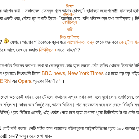
শিক্ষা
ক আগের কথা। সকালবেলা ফেসবুক খুলে আমার চোখদু'টি ছানাবড়া হয়েগেলো!!! ছানাবড়া হবা
রম্যরচনা
রা একটি খবর, যেটার মূল কথাটি ছিলো- "আলোর চেয়ে বেশি গতিসম্পন্ন কণা আবিস্কার। ন
রেখাচিত্র
নারী
শিশু অধিকার
??
যেখানে আলোর গতিবেগকে ধ্রুব ধরে
আপেক্ষিকতা তত্ত্ব
থেকে শুরু করে
কোয়ান্টাম ফিল্
ড়িয়ে আছে সেখানে বজ্জাত
নিউট্রিনোর
এতো সাহস??
্যাকপটের নিজস্ব ব্লগের লেখা বা ফেসবুকের নোট হলে হয়তো সেটা হাসির খোরাক হিসাবেই উ
ন প্রথমতঃ লিংকগুলি ছিলো
BBC news
,
New York Times
এর মতো বড় বড় পত্রিক
১
ERN
এর
Opera
গ্রুপের বিজ্ঞানীরা
।
দেখে অনেকেই যখন চায়ের টেবিলে বিজ্ঞানের অগ্রযাত্রার কথা বলে মুখে ফেনা তুলছিলেন, ত
 ঘামছিলাম। কারন আর কিছুই নয়, আমার থিসিস। গত কয়েকমাস ধরে রাত জেগে বিচ্ছিরি সব হিস
িসিস) প্রায় মিলিয়ে এনেছি, এই খবরটা পেয়ে মনে হতে লাগলো পুরো জিনিসটার উপর কেউ
টি দাবী করছে, সেটি সঠিক হলে আমাদের বাউলাচুলো আইন্সস্টাইনের প্রায় ১০০ বছরের পুরা
বে!!! কেন? আসুন তবে দেখা যাক-