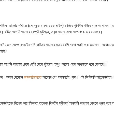
টিকে আলোর গতিতে (সেকেন্ডে ১,৮৬,০০০ মাইল) চালিয়ে পৃথিবীর বাইরে চলে আসলেন। এখ
লো। যদিও আপনি আলোর বেগেই ছুটছেন, তবুও আলো এসে আপনাকে ধরে ফেলবে।
পনি রেগে-মেগে রকেটের গতি বাড়িয়ে আলোর চেয়ে বেশি বেগে ছোটা শুরু করলেন। আবার
 হবে?
বার আপনি আলোর চেয়ে বেশি বেগে ছুটছেন, তবুও আলো এসে আপনাকে ধরে ফেলবে!!!!
্ভব। কারন যেকোন
জড়কাঠামোতে
আলোর বেগ সবসময়ই ধ্রুব। এই জিনিসটি আইন্সস্টাইন 
্সস্টাইনের বিশেষ আপেক্ষিকতা তত্ত্বের দ্বিতীয় স্বীকার্য অনুযায়ী আলোর বেগকে ধ্রুব বলে 