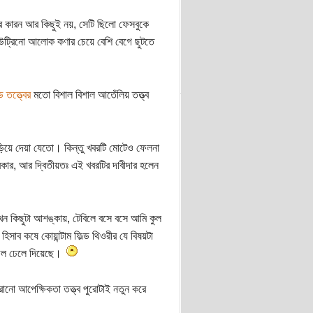
র কারন আর কিছুই নয়, সেটি ছিলো ফেসবুকে
িউট্রিনো আলোক কণার চেয়ে বেশি বেগে ছুটতে
ড তত্ত্বের
মতো বিশাল বিশাল আতেঁলিয় তত্ত্ব
ড়িয়ে দেয়া যেতো। কিন্তু খবরটি মোটেও ফেলনা
ার, আর দ্বিতীয়তঃ এই খবরটির দাবীদার হলেন
খন কিছুটা আশঙ্কায়, টেবিলে বসে বসে আমি কুল
াব কষে কোয়ান্টাম ফিল্ড থিওরীর যে বিষয়টা
 জল ঢেলে দিয়েছে।
নো আপেক্ষিকতা তত্ত্ব পুরোটাই নতুন করে