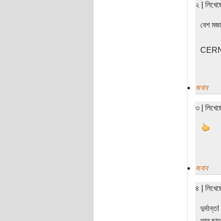
২ | লিখেছ
বেশ মজা
CERN La
জবাব
৩ | লিখে
জবাব
৪ | লিখে
দুর্দান্
আর ছাড়