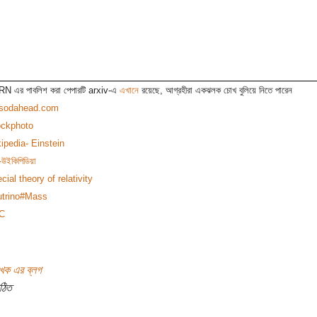
N এর পাবলিশ করা পেপারটি arxiv-এ
এখানে
রয়েছে, আগ্রহীরা একঝলক চোখ বুলিয়ে নিতে পারেন
-sodahead.com
ockphoto
ipedia- Einstein
-উইকিপিডিয়া
cial theory of relativity
trino#Mass
C
খক এর ব্লগ
ঠিত