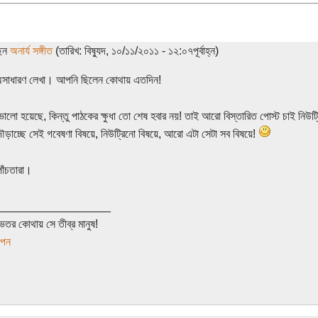
ছেন
অনার্য সঙ্গীত
(তারিখ: বিষ্যুদ, ১০/১১/২০১১ - ১২:০৭পূর্বাহ্ন)
 অসাধারণ লেখা। আপনি ছিলেন কোথায় এতদিন!
 ভালো হয়েছে, কিন্তু পাঠকের ক্ষুধা তো শেষ হবার নয়! তাই আরো বিস্তারিত পোস্ট চাই নিউ
ড়াচ্ছে সেই গবেষণা বিষয়ে, নিউট্রিনো বিষয়ে, আরো এটা সেটা সব বিষয়ে!
পাঁচতারা।
__________________
েতর কোথায় সে তীব্র মানুষ!
াপন