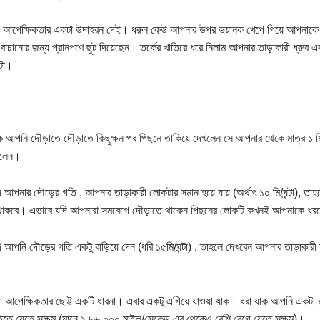
ই আপেক্ষিকতার একটা উদাহরন দেই। ধরুন কেউ আপনার উপর ভয়ানক খেপে গিয়ে আপনাকে 
বাচানোর জন্য প্রানপণে ছুট দিয়েছেন। তর্কের খাতিরে ধরে নিলাম আপনার তাড়াকারী ধ্রু
্টা।
 আপনি দৌড়াতে দৌড়াতে কিছুক্ষন পর পিছনে তাকিয়ে দেখলেন সে আপনার থেকে মাত্র ১ মি
ালেন।
 আপনার দৌড়ের গতি , আপনার তাড়াকারী লোকটার সমান হয়ে যায় (অর্থাৎ ১০ মি/ঘন্টা), তা
 থাকবে। এভাবে যদি আপনারা সমবেগে দৌড়াতে থাকেন পিছনের লোকটি কখনই আপনাকে ধরত
 আপনি দৌড়ের গতি একটু বাড়িয়ে দেন (ধরি ১৫মি/ঘন্টা) , তাহলে দেখবেন আপনার তাড়াকারী আ
 আপেক্ষিকতার ছোট্ট একটি ধারনা। এবার একটু এগিয়ে যাওয়া যাক। ধরা যাক আপনি একটা 
িতে যেতে সক্ষম (মানে ১,৮৬,০০০ মাইল/সেকেন্ড এর থেকেও বেশি বেগে যেতে সক্ষম)।