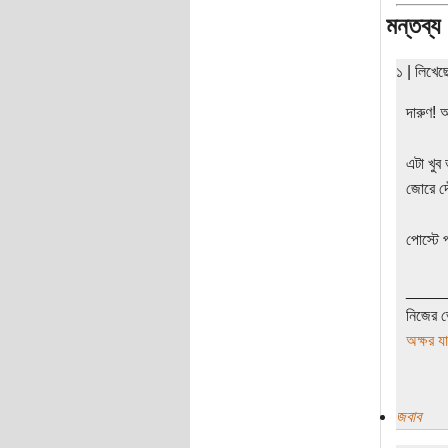
মন্তব্য
১ | লিখে
দারুণ!
এটা খুব
জোরে দৌ
পোস্টে 
____
নিজের ভ
অক্ষর য
জবাব