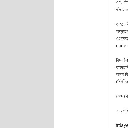
এবং এই 
বসিয়ে আ
তাহলে ন
অদ্ভুত 
এর বক্
unders
বিজ্ঞান
তাড়াতা
আবার হি
(নিউট্র
ফোটন কণ
সময় পর
frdaye