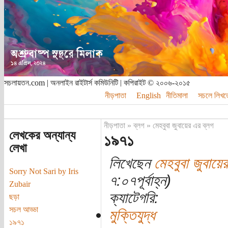
সচলায়তন.com | অনলাইন রাইটার্স কমিউনিটি | কপিরাইট © ২০০৬-২০১৫
নীড়পাতা
English
নীতিমালা
সচলে লিখত
নীড়পাতা
»
ব্লগ
»
মেহবুবা জুবায়ের এর ব্লগ
লেখকের অন্যান্য
১৯৭১
লেখা
লিখেছেন
মেহবুবা জুবায়ের
Sorry Not Sari by Iris
৭:০৭পূর্বাহ্ন)
Zubair
ক্যাটেগরি:
ছড়া
সচল আড্ডা
মুক্তিযুদ্ধ
১৯৭১