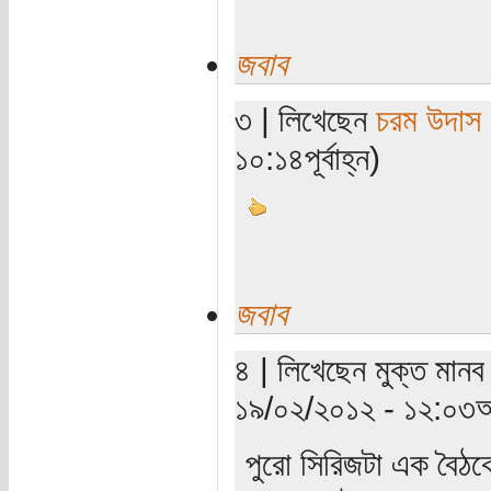
জবাব
৩ | লিখেছেন
চরম উদাস
১০:১৪পূর্বাহ্ন)
জবাব
৪ | লিখেছেন মুক্ত মানব
১৯/০২/২০১২ - ১২:০৩অ
পুরো সিরিজটা এক বৈঠক