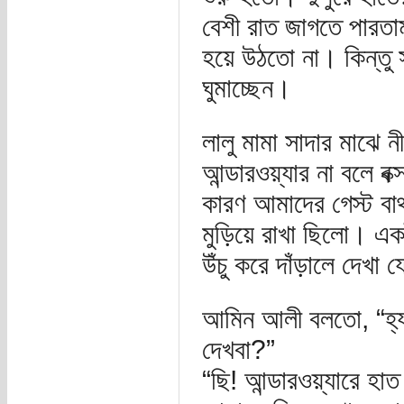
বেশী রাত জাগতে পারত
হয়ে উঠতো না। কিন্তু স
ঘুমাচ্ছেন।
লালু মামা সাদার মাঝে ন
আন্ডারওয়্যার না বলে ব
কারণ আমাদের গেস্ট বাথর
মুড়িয়ে রাখা ছিলো। এক
উঁচু করে দাঁড়ালে দেখা
আমিন আলী বলতো, “হ্যায়
দেখবা?”
“ছি! আন্ডারওয়্যারে 