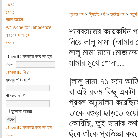
১৯৭১
১৯৭১
প্রথম পর্ব
>
দ্বিতীয় পর্ব
>
তৃতীয় পর্ব
>
চতুর্থ 
সচল আড্ডা
An Ache for Innocence
শবেবরাতের কয়েকদিন প
পরানের বদনা রে!
নিয়ে লালু মামা (আমা
১৯৭১
লালু মামা মানে মোজাম্
OpenID ব্যবহার করে লগইন
মামার মুখে শোনা...
করুন:
OpenID কি?
[লালু মামা ৭১ সনে আজ
সদস্য পরিচয়:
*
বা এই রকম কিছু একটা
পাসওয়ার্ড:
*
প্রবল আন্দোলন করেছিলেন
তাকে বগুড়া ছাড়তে হয়
ভুলোনা আমায়
কোরিছি, তুই হামাক কথা দ
OpenID ব্যবহার করে লগইন
ছুঁয়ে তাঁকে প্রতিজ্ঞা 
করুন