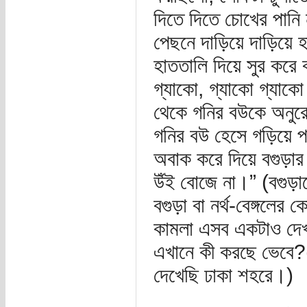
দিতে দিতে চোখের পানি
পেছনে দাড়িয়ে দাড়ি
হাততালি দিয়ে সুর কর
গ্যাকো, গ্যাকো গ্যাক
থেকে গনির বউকে অনুরো
গনির বউ হেসে গড়িয়
অবাক করে দিয়ে বগুড়ার
উঁই বোজে না।” (বগুড়া
বগুড়া বা নর্থ-বেঙ্গলের 
কামলা এসব একটাও দেখ
এখানে কী করছে ভেবে?(৭
দেখেছি ঢাকা শহরে।)