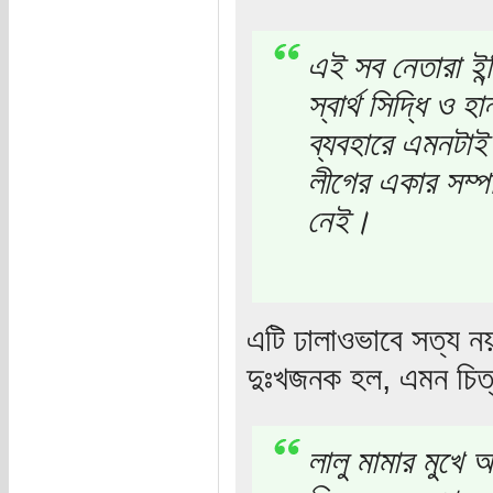
এই সব নেতারা ইন্
স্বার্থ সিদ্ধি ও 
ব্যবহারে এমনটাই প
লীগের একার সম্
নেই।
এটি ঢালাওভাবে সত্য 
দুঃখজনক হল, এমন চি
লালু মামার মুখে আ