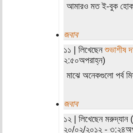
আমারও মত ই-বুক হো
জবাব
১১ | লিখেছেন
শুভাশীষ দ
২:৫০অপরাহ্ন)
মাঝে অনেকগুলো পর্ব 
জবাব
১২ | লিখেছেন মরুদ্যান 
২০/০২/২০১২ - ৩:২৪অপ