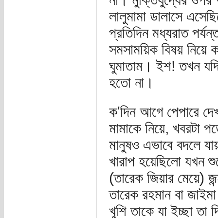
লালুমামা ডালাসে এসেছ
প্রতিদিন মধ্যরাত পর্যন্ত
সমসাময়িক বিষয় নিয়
ঘুমাতাম। ইশ! তখন যদ
হতো না।
ক'দিন আগে পেপারে দেখল
মামাকে নিয়ে, খবরটা প
মানুষও এভাবে বদলে যা
খারাপ হয়েছিলো যখন শ
(তারেক জিয়ার মেয়ে) 
তারেক রহমান বা জাইমা র
খুশি তাকে যা ইচ্ছা তা