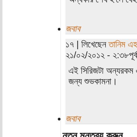
জবাব
১৭ | লিখেছেন
তানিম এহ
২১/০২/২০১২ - ২:৩৮পূর্ব
এই সিরিজটা অন্যরকম 
জন্য শুভকামনা।
জবাব
নতুন মন্তব্য করুন