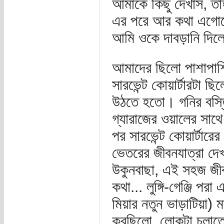
আমাকে কিছু দেখাস, ত
এর পরে আর কথা এগোত
আমি ওকে দাবড়ানি দিল
আমাদের ছিলো পাশাপাশি 
সারভেন্ট কোয়ার্টারটা 
উঠতে হতো। গনির বস্
গ্যারাজের ওয়ালের সা
পর সারভেন্ট কোয়ার্টারে
ভেতরের জীবনযাত্রা দেখ
উকুনবাছা, এই সহজ জী
কথা... লুঙ্গি-গেঞ্জি প
মিয়ার নতুন ভাড়াটিয়া) ম
করছিলো, লোকটা চুলাতে 