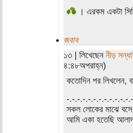
। এরকম একটা সিরি
জবাব
১৩ | লিখেছেন
নীড় সন্ধা
৪:৪৮অপরাহ্ন)
কতোদিন পর লিখলেন, বা
‍‌-.-.-.-.-.-.-.-.-.-.-.-
সকল লোকের মাঝে বসে,
আমি একা হতেছি আলাদা