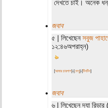
দেখতে চাই। অনেক ধন্য
জবাব
৫ | লিখেছেন
সবুজ পাহাড
১২:৪৬অপরাহ্ন)
[
আমার চারপাশ
]-[
ফেবু
]-[
টিনটিন
]
জবাব
৬ | লিখেছেন দ্যা রিডার 