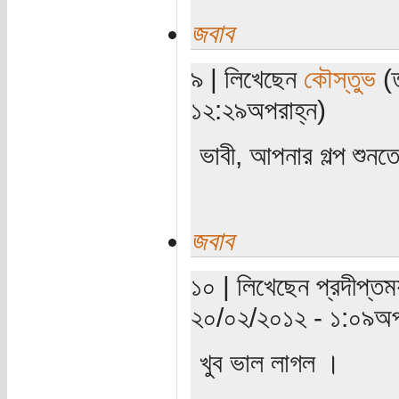
জবাব
৯ | লিখেছেন
কৌস্তুভ
(ত
১২:২৯অপরাহ্ন)
ভাবী, আপনার গল্প শুন
জবাব
১০ | লিখেছেন প্রদীপ্তম
২০/০২/২০১২ - ১:০৯অপ
খুব ভাল লাগল ।