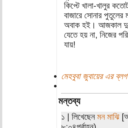
কিপ্টে খালা-খালুর কতো
বাজারে সোনার পুতুলের
অবাক হই। আজকাল দুর্নীত
যেতে হয় না, নিজের পর
যায়!
মেহবুবা জুবায়ের এর ব্লগ
মন্তব্য
১ | লিখেছেন
মন মাঝি
[অ
৮:০৪পূর্বাহ্ন)