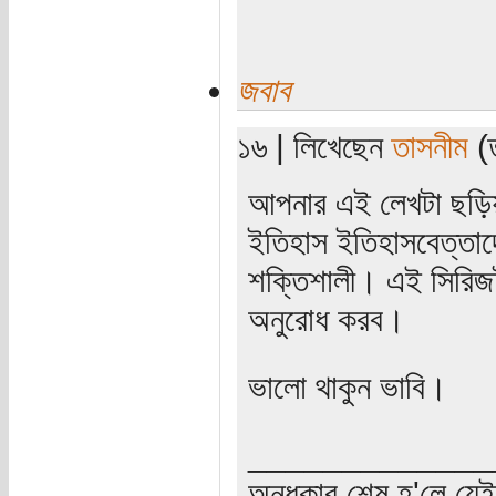
জবাব
১৬ | লিখেছেন
তাসনীম
(ত
আপনার এই লেখটা ছড়িয়
ইতিহাস ইতিহাসবেত্তাদ
শক্তিশালী। এই সিরিজট
অনুরোধ করব।
ভালো থাকুন ভাবি।
_____________
অন্ধকার শেষ হ'লে যে