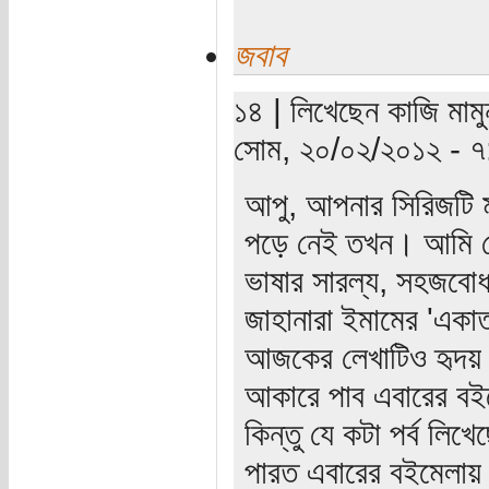
জবাব
১৪ | লিখেছেন কাজি মাম
সোম, ২০/০২/২০১২ - ৭
আপু, আপনার সিরিজটি ম
পড়ে নেই তখন। আমি কো
ভাষার সারল্য, সহজবোধ
জাহানারা ইমামের 'একা
আজকের লেখাটিও হৃদয় 
আকারে পাব এবারের বই
কিন্তু যে কটা পর্ব লিখ
পারত এবারের বইমেলা