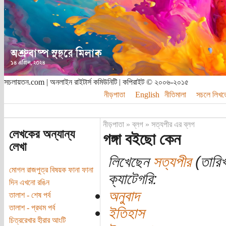
সচলায়তন.com | অনলাইন রাইটার্স কমিউনিটি | কপিরাইট © ২০০৬-২০১৫
নীড়পাতা
English
নীতিমালা
সচলে লিখত
নীড়পাতা
»
ব্লগ
»
সত্যপীর এর ব্লগ
লেখকের অন্যান্য
গঙ্গা বইছো কেন
লেখা
লিখেছেন
সত্যপীর
(তারিখ
মোগল রাজপুত্র বিষয়ক ফানা ফানা
ক্যাটেগরি:
দিন এখনো রঙিন
অনুবাদ
তালাশ - শেষ পর্ব
তালাশ - প্রথম পর্ব
ইতিহাস
চিত্ররেখার হীরার আংটি