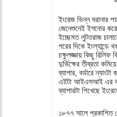
ইংরেজ ভিন্ন ঘরানার শয
জেনেশুনেই ইগনোর করেছ
ইচ্ছেমত লুটতরাজ চালান
পরের দিকে ইংল্যান্ডে খব
চক্ষুলজ্জায় কিছু রিলি
দুর্ভিক্ষের তীব্রতা কম
ব্যাপার, বর্ডারে ন্যাংট
এইটা আইএসআই এর কাজ।
ব্যাপারটা শিখেছে ইংরে
১৮৭৭ সালে প্রকাশিত 