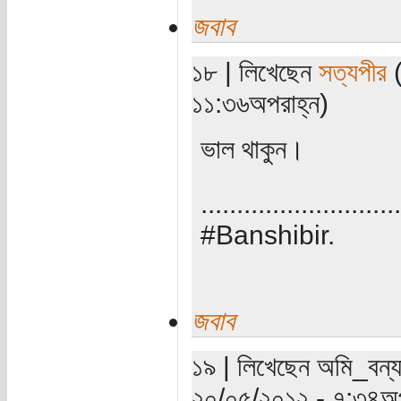
জবাব
১৮ | লিখেছেন
সত্যপীর
(
১১:৩৬অপরাহ্ন)
ভাল থাকুন।
............................
#Banshibir.
জবাব
১৯ | লিখেছেন অমি_বন্যা
২০/০৫/২০১২ - ৭:৩৪অপ