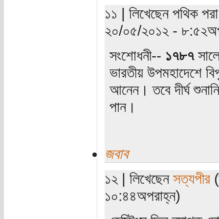
১১ | লিখেছেন পথিক পরাণ
২০/০৫/২০১২ - ৮:৫২অপ
সংশোধনী--
১৭৮৭
সালে 
ভারতীয় উপমহাদেশে বিপ
আনেন। তবে দীর্ঘ শুনান
পান।
জবাব
১২ | লিখেছেন
সত্যপীর
(
১০:৪৪অপরাহ্ন)