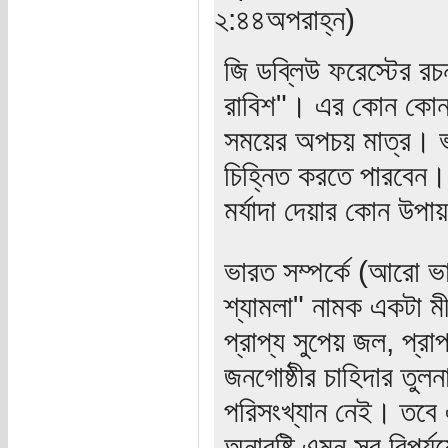
২:৪৪অপরাহ্ন)
জি ডব্লিউ ফরেস্টের রচ
রাবিশ"। এর কোন কোন প্
সময়ের অপচয় মাত্র। ভারত
চিহ্নিত করতে পারবেন।
মর্যাদা দেয়ার কোন উপ
ভারত সম্পর্কে (আরো ভা
শ্যামলা" নামক একটা ম
প্রাপ্য সুপেয় জল, প্র
জনগোষ্ঠীর চাহিদার তুল
পরিসংখ্যান নেই। তবে এদে
অনাবৃষ্টি এমন সব বিপর