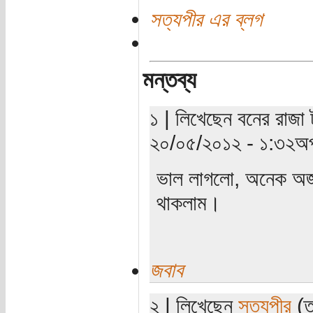
সত্যপীর এর ব্লগ
মন্তব্য
১ | লিখেছেন বনের রাজা 
২০/০৫/২০১২ - ১:৩২অপ
ভাল লাগলো, অনেক অজ
থাকলাম।
জবাব
২ | লিখেছেন
সত্যপীর
(ত