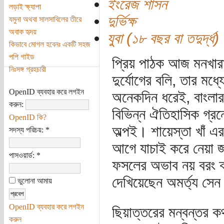
ইংরেজ শাসন
লড়াই ক্ষ্যাপা
দুর্ভিক্ষ
যমুনা অথবা সালসাবিলের তীরে
অবাক হৃদয়
যুবা (১৮ বছর বা তদুর্দ্ধ)
কিভাবে মোগল হবেনঃ একটি সহজ
পপি গাইড
প্রিয় পাঠক আজ মনখারাপ
নিঃসঙ্গ গ্রহচারী
দুর্যোগের বলি, তার মধ
OpenID ব্যবহার করে লগইন
অনেকদিন ধরেই, বাংলার
করুন:
বিভিন্ন ঐতিহাসিক গ্রন
OpenID কি?
অল্পই। শায়েস্তা খাঁ এর
সদস্য পরিচয়:
*
আগে যাচাই করে নেয়া জ
পাসওয়ার্ড:
*
ফসলের অভাব নয় বরং ক্
দেখিয়েছেন অমর্ত্য সে
ভুলোনা আমায়
OpenID ব্যবহার করে লগইন
ছিয়াত্তরের মন্বন্তর ক
করুন