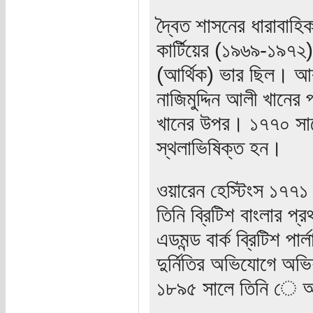
দ্বৈত শাসনের ধারাবাহি
কার্টিয়ের (১৯৬৯-১৯৭২
(আর্থিক) ভার ছিল। আ
নাজিমুদ্দিন আলী খানের 
খানের উপর। ১৭৭০ সাল
স্থলাভিষিক্ত হন।
ওয়ারেন হেস্টিংস ১৭৭
তিনি ব্রিটিশ বাংলার প
এডমন্ড বার্ক ব্রিটিশ পা
দুর্নিতির অভিযোগে অভি
১৮৯৫ সালে তিনি ে অ