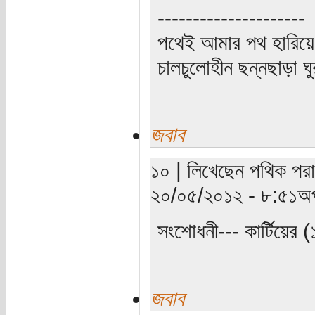
---------------------
পথেই আমার পথ হারিয়ে
চালচুলোহীন ছন্নছাড়া ঘ
জবাব
১০ | লিখেছেন পথিক পরাণ
২০/০৫/২০১২ - ৮:৫১অপ
সংশোধনী--- কার্টিয়ের
জবাব