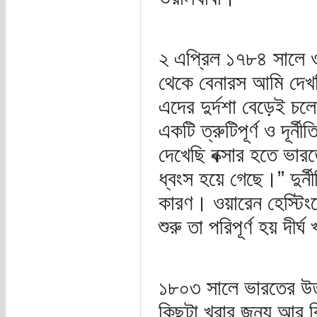
২ এপ্রিল ১৭৮৪ সালে ওয়
থেকে বেনারস আমি দেখছি 
এদের দুর্দশা বেড়েই চল
একটি ত্রুটিপূর্ণ ও দূর্
দেখেছি বক্সার হতে ভারত
ধ্বংস হয়ে গেছে।” দুর্ন
কারণ। ওয়ারেন হেস্টিং
শুরু তা পরিপূর্ণ হয় দী
১৮০৩ সালে ভারতের উত্ত
কিছুটা খরার জন্য আর 