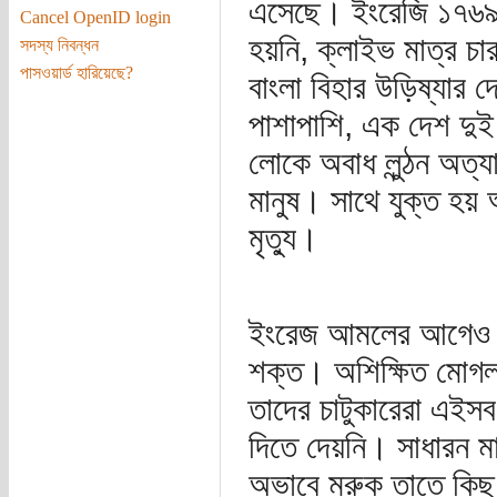
এসেছে। ইংরেজি ১৭৬৯ 
Cancel OpenID login
হয়নি, ক্লাইভ মাত্র 
সদস্য নিবন্ধন
পাসওয়ার্ড হারিয়েছে?
বাংলা বিহার উড়িষ্যার
পাশাপাশি, এক দেশ দুই
লোকে অবাধ লুন্ঠন অত্যা
মানুষ। সাথে যুক্ত হয় অ
মৃত্যু।
ইংরেজ আমলের আগেও ভয়া
শক্ত। অশিক্ষিত মোগল 
তাদের চাটুকারেরা এইসব 
দিতে দেয়নি। সাধারন ম
অভাবে মরুক তাতে কিছু