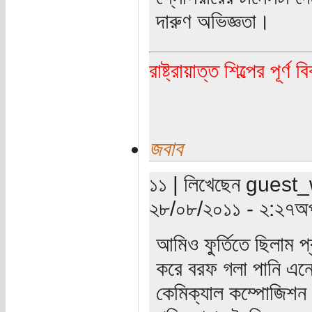
দারুণ অভিজ্ঞতা।
রাষ্ট্রায়াত্ত শিল্পের পূর্ণ 
জবাব
১১ | লিখেছেন guest_wr
২৮/০৮/২০১১ - ২:২৭অপ
আমিও ফুর্তিতে ছিলাম প
করে বরফ গলা পানি এনে 
কেমিক্যাল কম্পোজিশন 