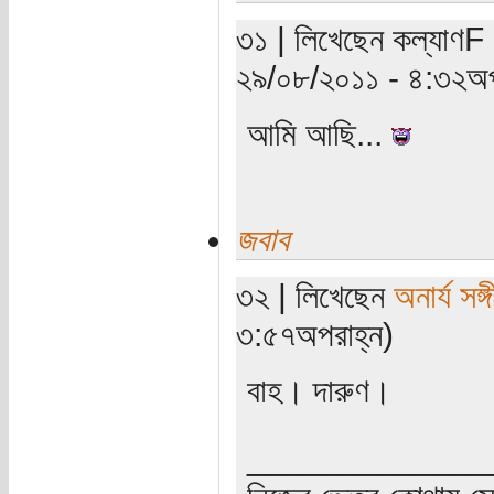
৩১ | লিখেছেন কল্যাণF 
২৯/০৮/২০১১ - ৪:৩২অপ
আমি আছি...
জবাব
৩২ | লিখেছেন
অনার্য সঙ্
৩:৫৭অপরাহ্ন)
বাহ। দারুণ।
_____________