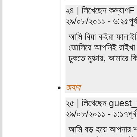
২৪ | লিখেছেন কল্যাণF 
২৯/০৮/২০১১ - ৬:২৫পূর্ব
আমি বিয়া কইরা ফালাইছ
জোলিরে আপনিই রাইখা দ
ঢুকতে মুঞ্চায়, আমারে 
জবাব
২৫ | লিখেছেন guest_w
২৯/০৮/২০১১ - ১:১৭পূর্বা
আমি বড় হয়ে আপনার 