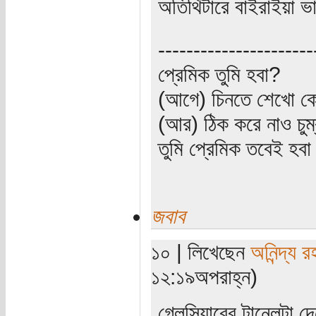
অতিথিটারে বাইরাইয়া 
----------------------
প্রেমিক তুমি হবা?
(আগে) চিনতে শেখো কো
(আর) ঠিক করে নাও চুম
তুমি প্রেমিক তবেই হব
জবাব
১০ | লিখেছেন
অনিন্দ্য 
১২:১৯অপরাহ্ন)
গ্লেসিয়ারের টানেলটা দে