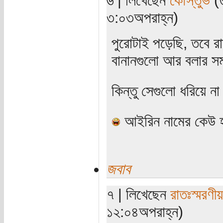
৩:০৩অপরাহ্ন)
পুরোটাই পড়েছি, তবে র
বানানগুলো আর বলার স
কিন্তু সেগুলো ধরিয়ে 
আইরিন নামের কেউ হ
জবাব
৭ | লিখেছেন
রাতঃস্মরণীয়
১২:০৪অপরাহ্ন)