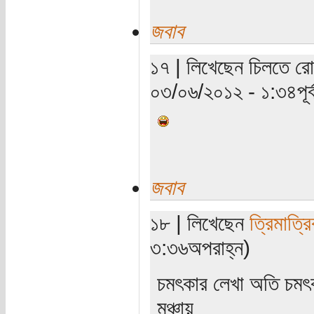
জবাব
১৭ | লিখেছেন চিলতে রোদ
০৩/০৬/২০১২ - ১:৩৪পূর্ব
জবাব
১৮ | লিখেছেন
ত্রিমাত্র
৩:৩৬অপরাহ্ন)
চমৎকার লেখা অতি চমৎক
মুঞ্চায়