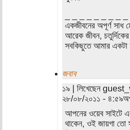
_ _ _ _ _ _ _ _ _
একজীবনের অপূর্ণ সাধ ম
আরেক জীবন, চতুর্দিকের স
সবকিছুতে আমার একটা হ
জবাব
১৯ | লিখেছেন guest_wr
২৮/০৮/২০১১ - ৪:৫৯অপ
আপনের ওয়েব সাইটে একট
থাকেন, ওই জায়গা তো স