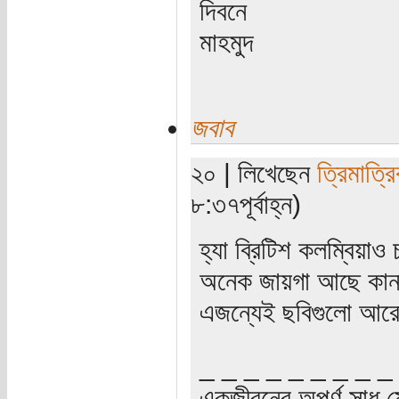
দিবনে
মাহমুদ
জবাব
২০ | লিখেছেন
ত্রিমাত্র
৮:৩৭পূর্বাহ্ন)
হ্যা ব্রিটিশ কলম্বিয়া
অনেক জায়গা আছে কানা
এজন্যেই ছবিগুলো আর
_ _ _ _ _ _ _ _ _
একজীবনের অপূর্ণ সাধ ম