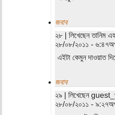
জবাব
২৮ | লিখেছেন তানিম এহস
২৮/০৮/২০১১ - ৬:৪৭অপ
এইটা কেমুন দাওয়াত দ
জবাব
২৯ | লিখেছেন guest_wr
২৮/০৮/২০১১ - ৯:২৭অপ