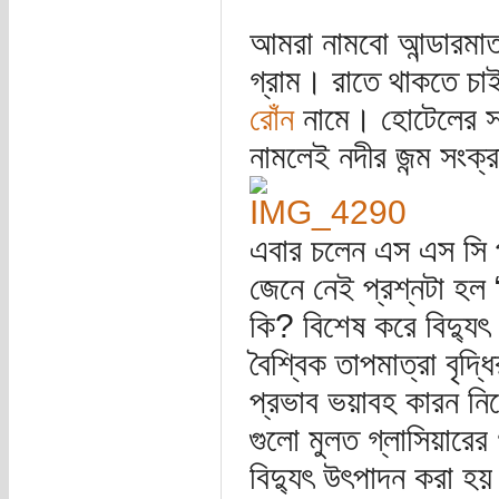
আমরা নামবো আন্ডারমাত 
গ্রাম। রাতে থাকতে চ
রোঁন
নামে। হোটেলের সাম
নামলেই নদীর জন্ম সংক্
এবার চলেন এস এস সি প
জেনে নেই প্রশ্নটা হল “
কি? বিশেষ করে বিদ্যু
বৈশ্বিক তাপমাত্রা বৃদ
প্রভাব ভয়াবহ কারন নিচের
গুলো মুলত গ্লাসিয়ারে
বিদ্যুৎ উৎপাদন করা হয় য