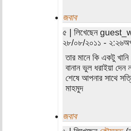
জবাব
৫ | লিখেছেন guest_wri
২৮/০৮/২০১১ - ২:২৬অপ
তার মানে কি একটু খান
বানান ভুল ধরাইয়া দেন
শেষে আপনার সাথে সত
মাহমুদ
জবাব
৬ | লিখেছেন
কৌস্তুভ
(ত