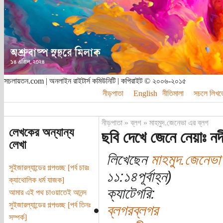
সচলায়তন.com | অনলাইন রাইটার্স কমিউনিটি | কপিরাইট © ২০০৬-২০১৫
নীড়পাতা
English
নীতিমালা
সচলে লিখত
নীড়পাতা
»
ব্লগ
»
মাহমুদ.জেনেভা এর ব্লগ
লেখকের অন্যান্য
ছবি দেখে জেনে নেয়াঃ নদ
লেখা
লিখেছেন
মাহমুদ.জেনেভা
সুইজারল্যান্ডের গল্পগুচ্ছ [পর্ব চারঃ
১১:১৪পূর্বাহ্ন)
ক্যাথোলিক ধর্ম যাজক]
ক্যাটেগরি:
আমার এই পথ চাওয়াতেই আনন্দ
সুইজারল্যান্ডের গল্পগুচ্ছ [পর্ব তিনঃ
ব্লগরব্লগর
সম্পর্ক]