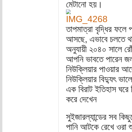
মেটানো হয়।
তাপমাত্রা বৃদ্ধির ফল
আসছে, এভাবে চলতে থা
অনুযায়ী ২০৪০ সালে রোঁ
আপনি ভাবতে পারেন জল
নিউক্লিয়ার পাওয়ার আছে
নিউক্লিয়ার বিদ্যুৎ ভ
এক বিরাট ইতিহাস ঘরে
করে দেখেন
সুইজারল্যান্ডের সব কিছ
পানি আটকে রেখে ওরা শু