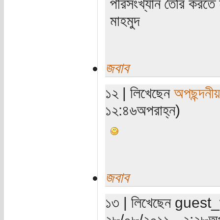
পরিসংখ্যান তৈরি করতে
মাহমুদ
জবাব
১২ | লিখেছেন
অপছন্দনীয়
১২:৪৬অপরাহ্ন)
জবাব
১৩ | লিখেছেন guest_wr
২৮/০৮/২০১১ - ২:২৮অপ