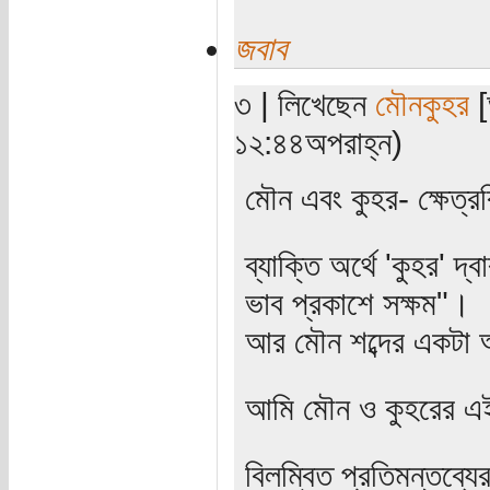
জবাব
৩ | লিখেছেন
মৌনকুহর
[
১২:৪৪অপরাহ্ন)
মৌন এবং কুহর- ক্ষেত্র
ব্যাক্তি অর্থে 'কুহর' দ্
ভাব প্রকাশে সক্ষম"।
আর মৌন শব্দের একটা অ
আমি মৌন ও কুহরের এই
বিলম্বিত প্রতিমন্তব্যে