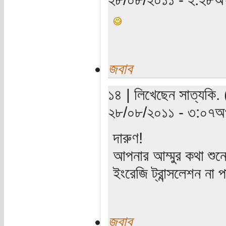
জবাব
১৪ | লিখেছেন সাত্যকি. 
২৮/০৮/২০১১ - ৩:০৭অপ
দারুণ!
আপনার আম্মুর কথা শু
ইংরেজি ট্রান্সলেশন না
জবাব