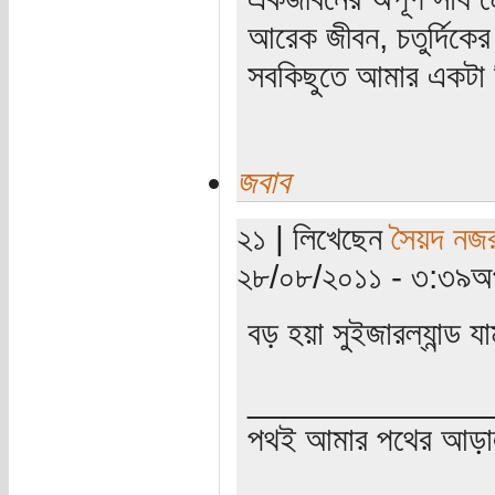
আরেক জীবন, চতুর্দিকের স
সবকিছুতে আমার একটা হ
জবাব
২১ | লিখেছেন
সৈয়দ নজর
২৮/০৮/২০১১ - ৩:৩৯অপ
বড় হয়া সুইজারল্যান্ড যা
_____________
পথই আমার পথের আড়