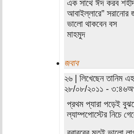
এক সাথে ঈদ করব শহীদ 
আবাইল্লারে” সরানোর জ
ভালো থাকবেন বস
মাহমুদ
জবাব
২৬ | লিখেছেন তানিম এহস
২৮/০৮/২০১১ - ৩:৪৬অপ
প্রথম প্যারা পড়েই বুঝ
ল্যাম্পপোস্টের নিচে গ
বরাবরের মতই ভালো লাগ