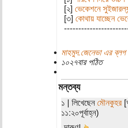
[২]
ভেকেশনে সুইজারল্যান
[৩]
কোথায় যাচ্ছেন ভেক
----------------------
মাহমুদ.জেনেভা এর ব্লগ
১০২৭বার পঠিত
মন্তব্য
১ | লিখেছেন
মৌনকুহর
[অ
১১:২০পূর্বাহ্ন)
দারুণ!