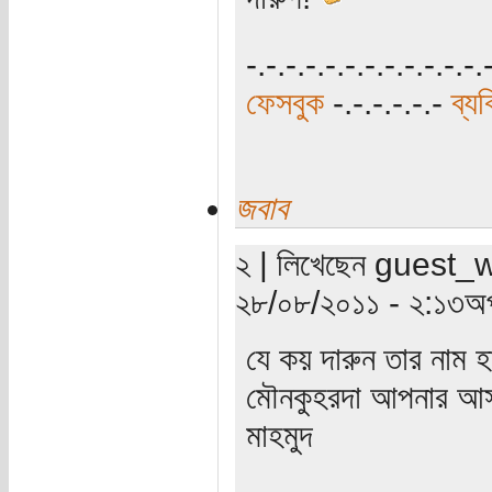
-.-.-.-.-.-.-.-.-.-.-.-.
ফেসবুক
-.-.-.-.-.-
ব্য
জবাব
২ | লিখেছেন guest_wri
২৮/০৮/২০১১ - ২:১৩অপ
যে কয় দারুন তার নাম 
মৌনকুহরদা আপনার আস
মাহমুদ