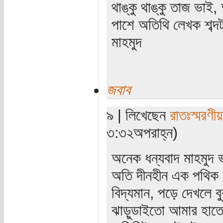
থাঙ্কু থাঙ্কু তাজ ভা
পাশে অতিথি লেখক শব্দট
মাহমুদ
জবাব
৯ | লিখেছেন
রাতঃস্মরণীয়
৩:৩২অপরাহ্ন)
অনেক ধন্যবাদ মাহমুদ
অতি দীনহীন এক পথিক।
বিদ্যমান, পড়ে দেখলে 
ঝাড়ুডাইতো আমার হাতে ন