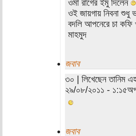
ওমা রাগের ইমু দিলেন
ওই জায়গায় নিবনা শুধু 
বদলি আপনেরে চা কফি 
মাহমুদ
জবাব
৩০ | লিখেছেন তানিম এহ
২৯/০৮/২০১১ - ১:১৫অপ
জবাব