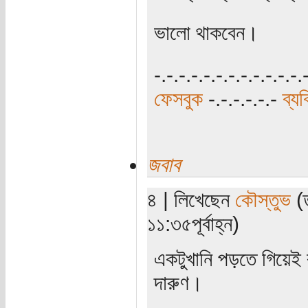
ভালো থাকবেন।
-.-.-.-.-.-.-.-.-.-.-.-.
ফেসবুক
-.-.-.-.-.-
ব্য
জবাব
৪ | লিখেছেন
কৌস্তুভ
(ত
১১:৩৫পূর্বাহ্ন)
একটুখানি পড়তে গিয়েই
দারুণ।