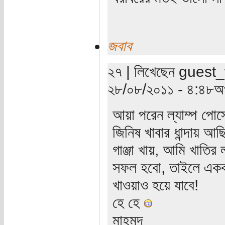
জবাব
২৭ | লিখেছেন guest_wr
২৮/০৮/২০১১ - ৪:৪৮অপ
আয়া পরেন ল্যাম্প পোস্
জিনিষ খাবার ধান্দায় আছ
গাঞ্জা খায়, আমি খাতির
সফল হবো, তাইলে একবার
খাওয়াও হয়ে যাবে!
হে হে
মাহমুদ