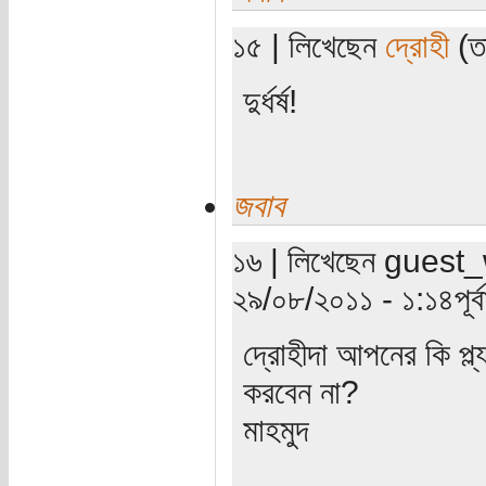
১৫ | লিখেছেন
দ্রোহী
(তা
দুর্ধর্ষ!
জবাব
১৬ | লিখেছেন guest_w
২৯/০৮/২০১১ - ১:১৪পূর্বা
দ্রোহীদা আপনের কি প্ল
করবেন না?
মাহমুদ