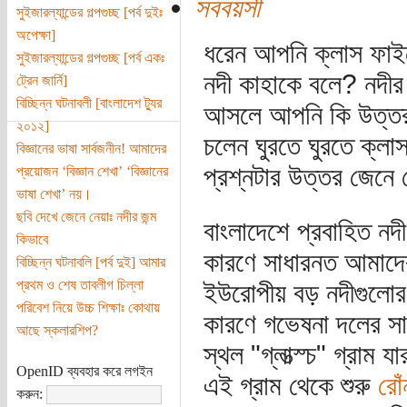
সববয়সী
সুইজারল্যান্ডের গল্পগুচ্ছ [পর্ব দুইঃ
অপেক্ষা]
ধরেন আপনি ক্লাস ফাইভে
সুইজারল্যান্ডের গল্পগুচ্ছ [পর্ব একঃ
নদী কাহাকে বলে? নদীর 
ট্রেন জার্নি]
বিচ্ছিন্ন ঘটনাবলী [বাংলাদেশ ট্যুর
আসলে আপনি কি উত্তর 
২০১২]
চলেন ঘুরতে ঘুরতে ক্লাস 
বিজ্ঞানের ভাষা সার্বজনীন! আমাদের
প্রশ্নটার উত্তর জেনে 
প্রয়োজন ‘বিজ্ঞান শেখা’ ‘বিজ্ঞানের
ভাষা শেখা’ নয়।
ছবি দেখে জেনে নেয়াঃ নদীর জন্ম
বাংলাদেশে প্রবাহিত নদী
কিভাবে
কারণে সাধারনত আমাদের
বিচ্ছিন্ন ঘটনাবলি [পর্ব দুই] আমার
প্রথম ও শেষ তাবলীগ চিল্লা
ইউরোপীয় বড় নদীগুলোর 
পরিবেশ নিয়ে উচ্চ শিক্ষাঃ কোথায়
কারণে গভেষনা দলের সাথ
আছে স্কলারশিপ?
স্থল "গ্লাত্স্চ" গ্রাম 
OpenID ব্যবহার করে লগইন
এই গ্রাম থেকে শুরু
রোঁ
করুন: