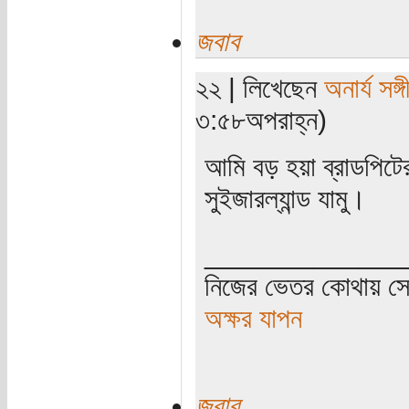
জবাব
২২ | লিখেছেন
অনার্য সঙ্গ
৩:৫৮অপরাহ্ন)
আমি বড় হয়া ব্রাডপিটে
সুইজারল্যান্ড যামু।
_____________
নিজের ভেতর কোথায় সে 
অক্ষর যাপন
জবাব