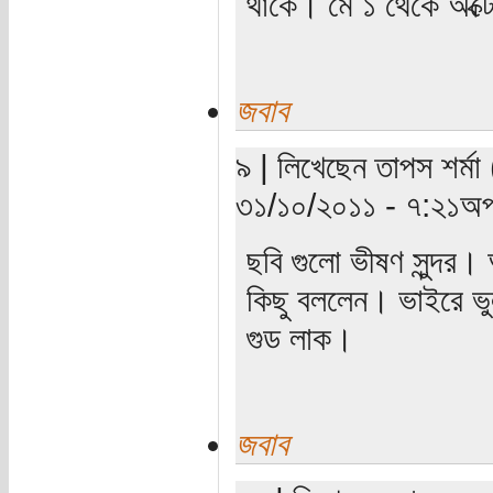
থাকে। মে ১ থেকে অক্ট
জবাব
৯ | লিখেছেন তাপস শর্মা
৩১/১০/২০১১ - ৭:২১অপর
ছবি গুলো ভীষণ সুন্দর।
কিছু বললেন। ভাইরে ভুল
গুড লাক।
জবাব