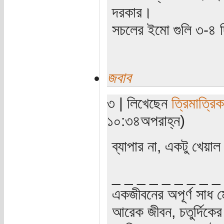
দরকার।
সচলের ইমো গুলি ৩-৪ 
জবাব
৩ | লিখেছেন
ত্রিমাত্রি
১০:৩৪অপরাহ্ন)
ব্যাপার না, একটু খেয়
_ _ _ _ _ _ _ _ _
একজীবনের অপূর্ণ সাধ ম
আরেক জীবন, চতুর্দিকের স