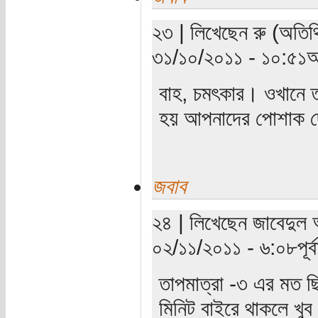
২৩ | লিখেছেন রু (অতিথ
৩১/১০/২০১১ - ১০:৫১অ
বাহ, চমৎকার। ওখানে ত
হয় আপনাদের পোশাক দ
জবাব
২৪ | লিখেছেন জাবেদুল 
০২/১১/২০১১ - ৬:০৮পূর্বা
তাপমাত্রা -৩ এর মত 
মিনিট বাইরে থাকলে খু