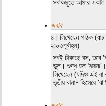
সবকিছুতে আমার একটা হ
জবাব
৪ | লিখেছেন পাঠক (যাচা
২:০৩পূর্বাহ্ন)
সবই ঠিকাছে বস, তবে 'ঝ
ভুল। শুদ্ধ হল 'ঝরনা
লিখেছেন (যদিও এই বান
তৃতীয় বানান হিসেবে 'ঝর
জবাব