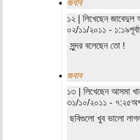
জবাব
১২ | লিখেছেন জাবেদুল 
০২/১১/২০১১ - ১:১৯পূর্বা
সুন্দর বলেছেন তো !
জবাব
১৩ | লিখেছেন আসমা খান
৩১/১০/২০১১ - ৭:২৫অপ
ছবিগুলো খুব ভালো লা