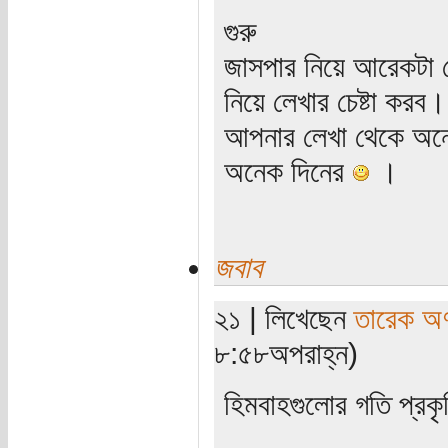
গুরু
জাসপার নিয়ে আরেকটা পো
নিয়ে লেখার চেষ্টা করব।
আপনার লেখা থেকে অনে
অনেক দিনের
।
জবাব
২১ | লিখেছেন
তারেক অণ
৮:৫৮অপরাহ্ন)
হিমবাহগুলোর গতি প্রকৃ