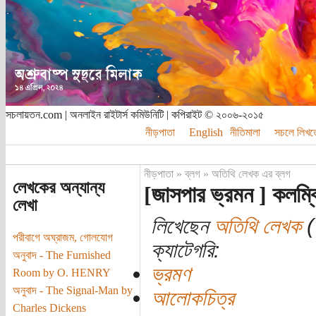
সচলায়তন.com | অনলাইন রাইটার্স কমিউনিটি | কপিরাইট © ২০০৬-২০১৫
নীড়পাতা
English
নীতিমালা
সচলে লিখত
নীড়পাতা
»
ব্লগ
»
অতিথি লেখক এর ব্লগ
লেখকের অন্যান্য
[জাসপার ভ্রমন ] কলম্ব
লেখা
লিখেছেন
অতিথি লেখক
(
পরীবাগে অঘ্রাজম, গোলযোগ
ক্যাটেগরি:
অনুবাদ - The Furnished
ভ্রমণ
Room by O. HENRY
অনুবাদ - The Signal-Man by
আলোকচিত্র
Charles Dickens