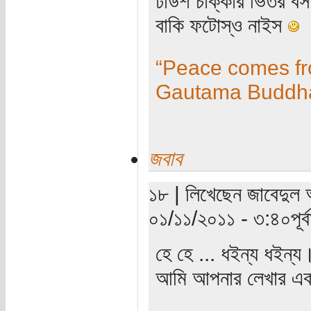
ঢাউশ চাক্কার ভিতর ব
বাকি ফটোস্ও নাইস
“Peace comes fro
Gautama Buddh
জবাব
১৮ | লিখেছেন জাবেদুল 
০১/১১/২০১১ - ৩:৪০পূর্বা
হে হে ... ধইন্য ধইন্
আমি আপনার লেখার এক