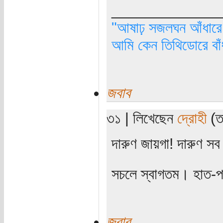
_____________
"আষাঢ় সজলঘন আঁধারে, 
আমি কেন তিথিডোরে বাঁ
জবাব
৩১ | লিখেছেন
দ্রোহী
(তা
দারুণ জায়গা! দারুণ সব
সচলে স্বাগতম। হাত-প
জবাব