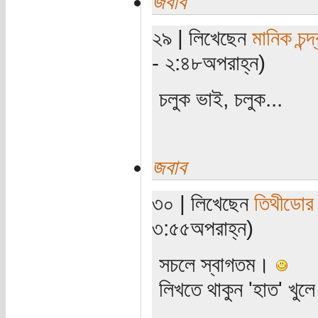
জবাব
২৯ | লিখেছেন
মানিক চন্দ
- ২:৪৮অপরাহ্ন)
চলুক ভাই, চলুক...
জবাব
৩০ | লিখেছেন
তিথীডোর
৩:৫৫অপরাহ্ন)
সচলে স্বাগতম।
লিখতে থাকুন 'হাত' খু