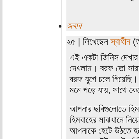
জবাব
২৫ | লিখেছেন
স্বাধীন
(ত
এই একটা জিনিস দেখার 
দেখলাম। বরফ তো সারা 
বরফ যুগে চলে গিয়েছি।
মনে পড়ে যায়, সাথে ক
আপনার ছবিগুলোতে হিমব
হিমবাহের মাঝখানে নিয়ে
আপনাকে হেটে উঠতে হব