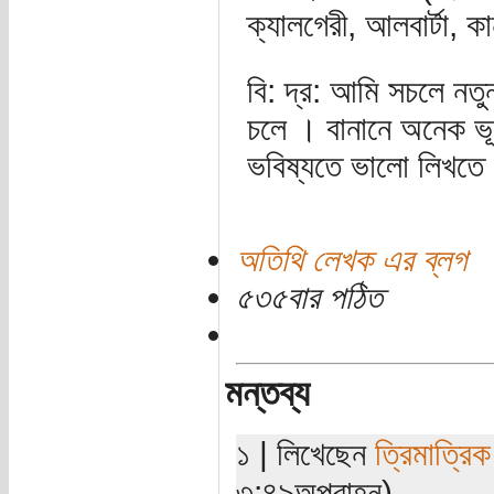
ক্যালগেরী, আলবার্টা, ক
বি: দ্র: আমি সচলে নত
চলে । বানানে অনেক ভ
ভবিষ্যতে ভালো লিখতে 
অতিথি লেখক এর ব্লগ
৫৩৫বার পঠিত
মন্তব্য
১ | লিখেছেন
ত্রিমাত্রি
৩:৪৯অপরাহ্ন)