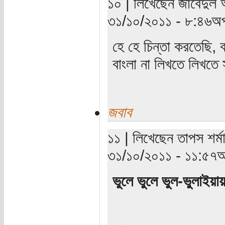
১০ | লিখেছেন জাবেদুল 
৩১/১০/২০১১ - ৮:৪৬অপ
হে হে চিন্তা করতেছি, 
বাংলা না লিখতে লিখতে
জবাব
১১ | লিখেছেন তাপস শর্ম
৩১/১০/২০১১ - ১১:৫৭অ
ভুলে ভুলে ভুল-ভুলাইয়