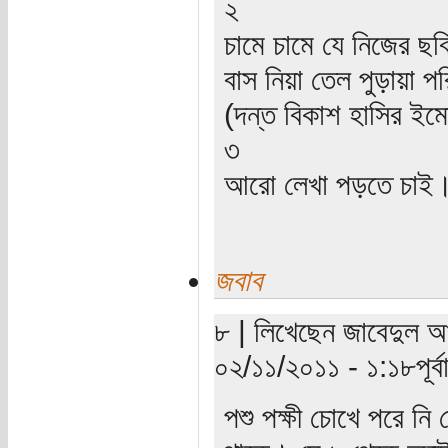
২
চামে চামে যে নিজের ছ
বাস নিয়া তেল পুড়ায়া প
(দন্ত বিকাশ হাসির ইম
৩
আরো লেখা পড়তে চাই
জবাব
৮ | লিখেছেন জাবেদুল আ
০২/১১/২০১১ - ১:১৮পূর্বা
পশু পক্ষী চোখে পরে নি