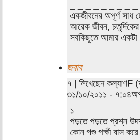
_ _ _ _ _ _ _ _ _
একজীবনের অপূর্ণ সাধ ম
আরেক জীবন, চতুর্দিকের স
সবকিছুতে আমার একটা হ
জবাব
৭ | লিখেছেন কল্যাণF (
৩১/১০/২০১১ - ৭:০৪অপ
১
পড়তে পড়তে প্রশ্ন উদয়
কোন পশু পক্ষী বাস কর