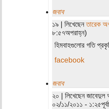
জবাব
১৯ | লিখেছেন
তারেক অণ
৮:৫৭অপরাহ্ন)
হিমবাহগুলোর গতি প্রকৃ
facebook
জবাব
২০ | লিখেছেন জাবেদুল 
০২/১১/২০১১ - ১:২৫পূর্বা