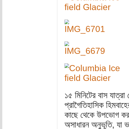
১৫ মিনিটের বাস যাত্র
প্রাগৈতিহাসিক হিমবাহে
কাছে থেকে উপভোগ করলা
অসাধারন অনুভূতি, যা ভ