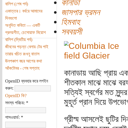
কানাডা
বালিশ (শেষ পর্ব)
জাসপার ভ্রমন
একাত্তর। বর্থরে আমাদের
দিনগুলো
হিমবাহ
অনূদিত কবিতা — একটি
সববয়সী
প্রলয়গীত, চেসোয়াফ মিয়োশ
বালিশ (দ্বিতীয় পর্ব)
জীবনের পড়ন্ত বেলায় টের পাই
তারায় খচিত রংধনু বাতাস
ঊনপঞ্চাশ বছর আগের কথা
আঁকটোবর - শেষ সপ্তাহ
কানাডায় আছি প্রায় এ
শীতকাল মাঝে মাঝে বরফ 
OpenID ব্যবহার করে লগইন
করুন:
সত্যিই স্বর্গের মত সুন্দ
OpenID কি?
মুহূর্ত প্রান দিয়ে উপ
সদস্য পরিচয়:
*
গ্রীস্ম আসলেই ছুটির দ
পাসওয়ার্ড:
*