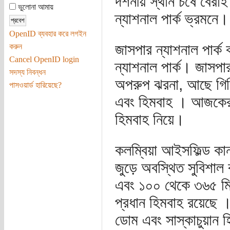
দর্শনীয় স্থান চষে বের
ভুলোনা আমায়
ন্যাশনাল পার্ক ভ্রমনে।
OpenID ব্যবহার করে লগইন
জাসপার ন্যাশনাল পার্ক 
করুন
Cancel OpenID login
ন্যাশনাল পার্ক। জাসপার
সদস্য নিবন্ধন
অপরুপ ঝরনা, আছে গিরিখা
পাসওয়ার্ড হারিয়েছে?
এবং হিমবাহ । আজকের ল
হিমবাহ নিয়ে।
কলম্বিয়া আইসফিল্ড কানা
জুড়ে অবস্থিত সুবিশা
এবং ১০০ থেকে ৩৬৫ মিট
প্রধান হিমবাহ রয়েছে । 
ডোম এবং সাস্কাচুয়ান 