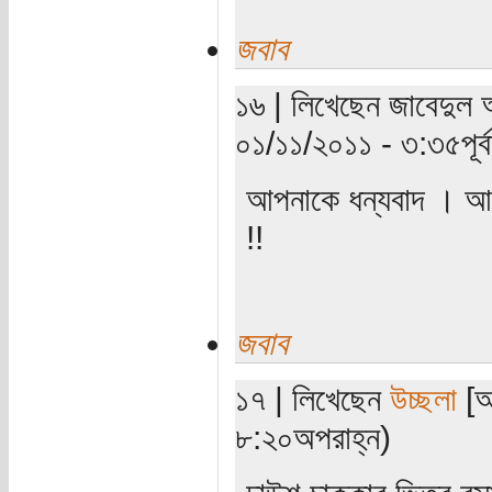
জবাব
১৬ | লিখেছেন জাবেদুল আ
০১/১১/২০১১ - ৩:৩৫পূর্বা
আপনাকে ধন্যবাদ । আলবা
!!
জবাব
১৭ | লিখেছেন
উচ্ছলা
[অ
৮:২০অপরাহ্ন)