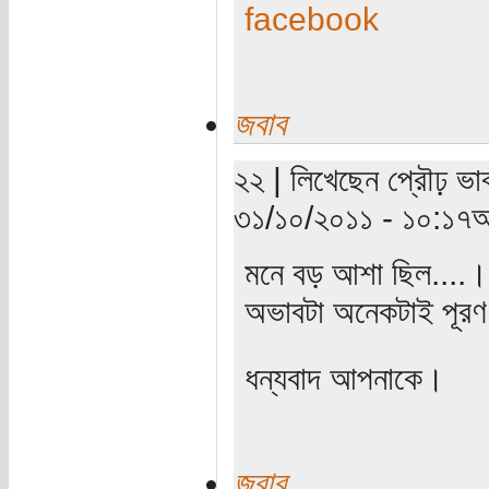
facebook
জবাব
২২ | লিখেছেন প্রৌঢ় ভাব
৩১/১০/২০১১ - ১০:১৭অ
মনে বড় আশা ছিল....।
অভাবটা অনেকটাই পূরণ
ধন্যবাদ আপনাকে।
জবাব