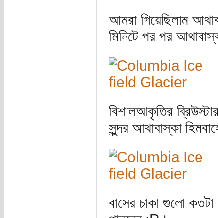
আমরা গিয়েছিলাম আথাবা
মিনিটে পর পর আথাবাস্ক
বিশালআকৃতির ব্রিউস্ট
সুন্দর আথাবাস্কা হিমব
বাসের চাকা গুলো কতটা