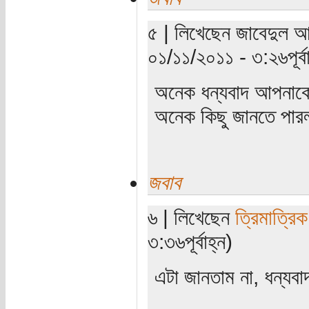
৫ | লিখেছেন জাবেদুল আক
০১/১১/২০১১ - ৩:২৬পূর্বা
অনেক ধন্যবাদ আপনাকে। 
অনেক কিছু জানতে পা
জবাব
৬ | লিখেছেন
ত্রিমাত্রি
৩:৩৬পূর্বাহ্ন)
এটা জানতাম না, ধন্যবা