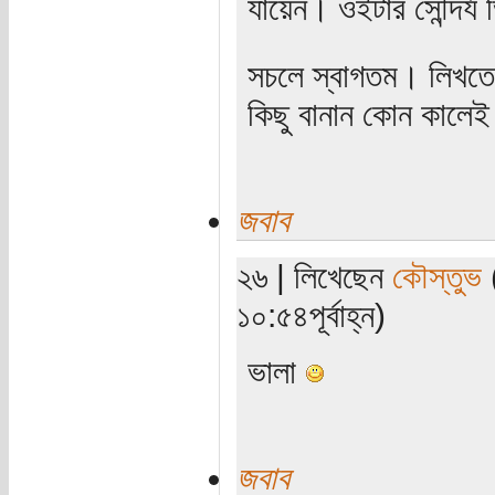
যায়েন। ওইটার সৌন্দর্য
সচলে স্বাগতম। লিখতে
কিছু বানান কোন কালে
জবাব
২৬ | লিখেছেন
কৌস্তুভ
(
১০:৫৪পূর্বাহ্ন)
ভালা
জবাব