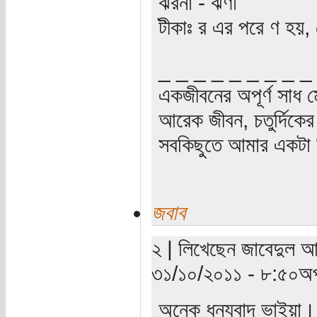
ঝরনা - ঝর্ণা
টীকাঃ র এর পরে ণ হয়, যে
_ _ _ _ _ _ _ _ _
একজীবনের অপূর্ণ সাধ ম
আরেক জীবন, চতুর্দিকের স
সবকিছুতে আমার একটা হ
জবাব
২ | লিখেছেন জাবেদুল আ
৩১/১০/২০১১ - ৮:৫০অপ
অনেক ধন্যবাদ ভাইয়া। 