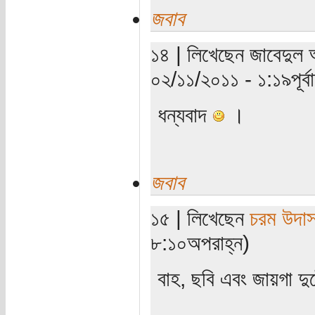
জবাব
১৪ | লিখেছেন জাবেদুল 
০২/১১/২০১১ - ১:১৯পূর্বা
ধন্যবাদ
।
জবাব
১৫ | লিখেছেন
চরম উদা
৮:১০অপরাহ্ন)
বাহ, ছবি এবং জায়গা দ