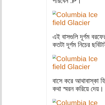
পারবেন :P।
এই বাসগুলি দূর্গম বরফ
কতটা দূর্গম নিচের ছবি
বাসে করে আথাবাস্কা হি
কথা স্মরন করিয়ে দেয়।