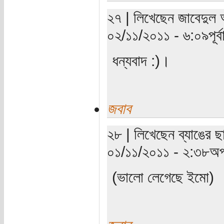
২৭ | লিখেছেন জাবেদুল 
০২/১১/২০১১ - ৬:০৯পূর্বা
ধন্যবাদ :)।
জবাব
২৮ | লিখেছেন ব্যাঙের ছা
০১/১১/২০১১ - ২:৩৮অপ
(ভালো লেগেছে ইমো)