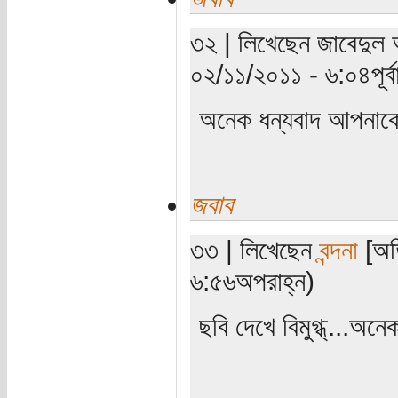
৩২ | লিখেছেন জাবেদুল 
০২/১১/২০১১ - ৬:০৪পূর্বা
অনেক ধন্যবাদ আপনা
জবাব
৩৩ | লিখেছেন
বন্দনা
[অতি
৬:৫৬অপরাহ্ন)
ছবি দেখে বিমুগ্ধ্‌...