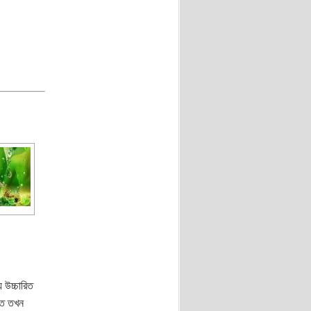
 উচ্চারিত
ীত তখন