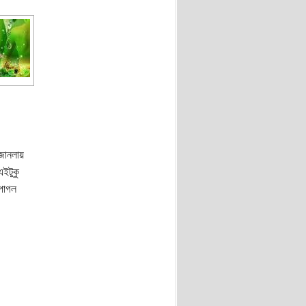
জানলায়
ইটুকু
 পাগল