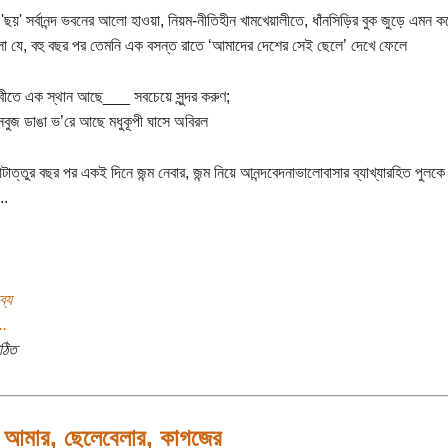
ের 'ছয়' সর্বানন্দ ভবনের আলো হাওয়া, নিয়ম-নীতিহীন খামখেয়ালীতে, ধাঁনসিড়ির বুক জুড়ে এমন 
ো যে, বহু বছর পর তেমনি এক বসন্ত রাতে ‘আমাদের দেশের সেই ছেলে’ দেখে ফেলে
বীতে এক স্থান আছে___ সবচেয়ে সুন্দর করুণ;
সবুজ ডাঙা ভ’রে আছে মধুকূপী ঘাসে অবিরল
াত্তুর বছর পর একই দিনে জন্ম নেবার, জন্ম নিয়ে আনন্দবেদনাভালোবাসার ব্যাখ্যারহিত পুলকে
..
ব্য
..
ঠিত
আমার, ছেলেবেলার, কাগজের