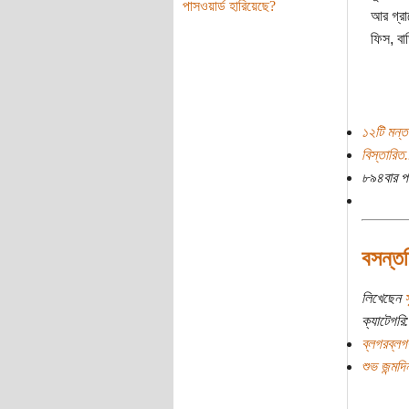
পাসওয়ার্ড হারিয়েছে?
আর গ্রা
ফিস, বা
১২টি মন্ত
বিস্তারিত.
৮৯৪বার প
বসন্ত
লিখেছেন
স
ক্যাটেগরি:
ব্লগরব্লগ
শুভ জন্মদ