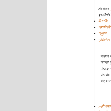
লিখেছেন
স
ক্যাটেগরি:
দিনপঞ্জি
আত্মজীবনী
অণুগল্প
স্মৃতিচারণ
সন্ধ্যা
অস্পষ্ট
হাতড়ে হ
হাওয়ায় 
যাত্রাদল
১২টি মন্ত