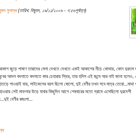
ুমন সুপান্থ
(তারিখ: বিষ্যুদ, ১৯/১১/২০০৯ - ৭:৫৬পূর্বাহ্ন)
র আকাশ জুড়ে পাষাণ তারাদের মেলা দেখতে দেখতে একই আকাশের নীচে কোথায়, কোন দুরতম 
 মুখের আদল বদলাতে বদলাতে কার চেহারায় স্থির, তার হদিস এই জন্মে আর নাই জানা হলেও, এ
াতড়ে পাওয়াই যায়, সাইকেলের বয়স ছিলো ষোলো, দুই বেণীর তখন সবে মাত্র তেরো...মাথা
হাওয়ায় সেই মাফলার উড়ে যাবার কিছুদিন আগে শেষবারের মতো গ্রামে এসেছিলো দুরদেশী
...দুই বেণীর রজঃপা...
ব্য