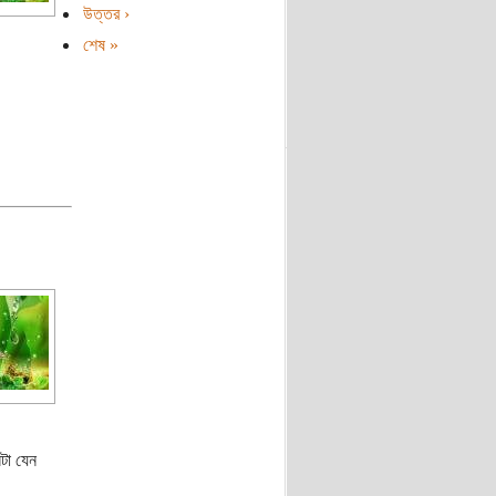
উত্তর ›
শেষ »
টা যেন