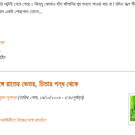
ঠ অব্দিই নেমে গেছে। কিন্তু কোথাও দাঁত কাঁপানির শব্দ শুনতে পাওয়া যায় না ! যদিও অল্প 
য়াল একটা শোরগোল তোলে...
ব্য
..
ঠিত
্গে রাতের ভেতর, চিতার গন্ধ থেকে
ুমন সুপান্থ
(তারিখ: সোম, ১৯/১০/২০০৯ - ৫:৪৫পূর্বাহ্ন)
সনবার্ষিকীতে নিজের সঙ্গে বাতচিত