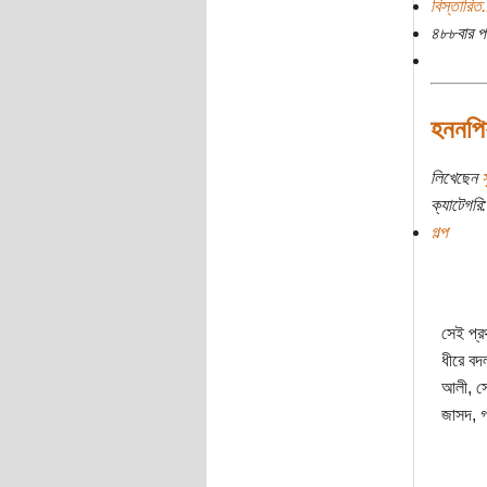
বিস্তারিত.
৪৮৮বার প
হননপিয়
লিখেছেন
স
ক্যাটেগরি:
গল্প
সেই প্র
ধীরে বদ
আলী, সে
জাসদ, গ