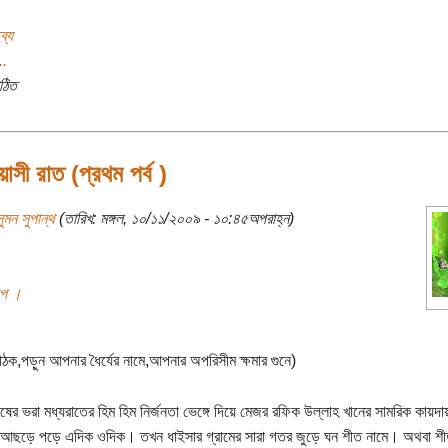
ব্য
..
ঠিত
াসী রাত (প্রথম পর্ব )
ুমন সুপান্থ
(তারিখ: মঙ্গল, ১০/১১/২০০৯ - ১০:৪৫অপরাহ্ন)
ল্প ।
াঠক,পড়ুন আপনার ধৈর্যের নামে,আপনার অপরিসীম ক্ষমার গুনে)
ষের ভরা মধ্যরাতের হিম হিম নির্জনতা ভেঙ্গে দিয়ে মেজর রফিক উল্লাহ খানের সামরিক কায়দায়
া আছড়ে পড়ে এদিক ওদিক। তখন ধাইসার গ্রামের সারা গতর জুড়ে ঘন শীত নামে। অথবা শ