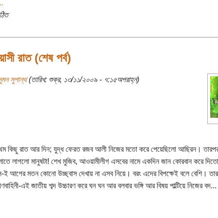
..
ঠিত
াসী রাত (শেষ পর্ব)
ুমন সুপান্থ
(তারিখ: শুক্র, ১৩/১১/২০০৯ - ৭:১৫অপরাহ্ন)
থম কিছু রাত আর দিন; যুদ্ধ ফেরত রজব আলী নিজের মতো করে পেয়েছিলো আছিরন। তারপর
লাতে লাগলো মানুষটা! শেখ মুজিব, আওয়ামীলীগ এসবের নামে একদিন জান কোরবান করে দিত
-ই আগের মতন কোনো উচ্ছ্বাস দেখায় না এসব নিয়ে। বরং এদের বিপক্ষেই বলে বেশি। তার
ণবাহিনী-এই জাতীয় শব্দ উচ্চারণ করে ঘন ঘন আর বলবার ভঙ্গি আর বিষয় পাল্টিয়ে নিজের বদ...