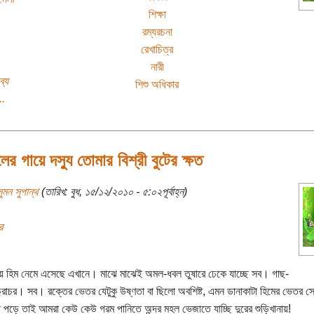
শিক্ষা
রম্যরচনা
রেখাচিত্র
নারী
ব্য
শিশু অধিকার
..
ের গায়ে দস্যু তোমার বিশ্রী বুটের ক্ষত
ুমন সুপান্থ
(তারিখ: বুধ, ১৫/১২/২০১০ - ৫:০২পূর্বাহ্ন)
র
য়ে হিম নেমে এসেছে এখানে। মাঝে মাঝেই অমল-ধবল তুষারে ঢেকে যাচ্ছে সব। গাছ-
রাচর। সব। রক্তের ভেতর যেটুকু উষ্ণতা বা ছিলো অবশিষ্ট, এমন ডানাকাটা হিমের ভেতর সে
না পড়ে তাই আমরা কেউ কেউ গরম পানিতে অন্দর মহল ভেজাতে যাচ্ছি দুরের শুড়িখানায়!