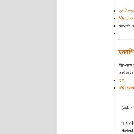
২৪টি মন্ত
বিস্তারিত.
৪৮২বার প
হননপিয়
লিখেছেন
স
ক্যাটেগরি:
গল্প
দীর্ঘ ছোটগ
(মহান প
মধ্য পৌ
প্রশ্নট