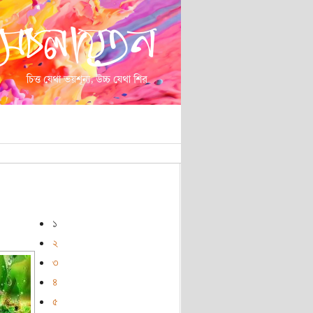
১
২
৩
৪
৫