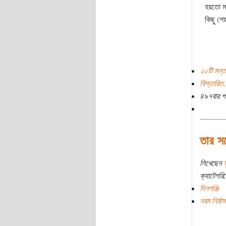
হয়তো মা
কিছু শে
২০টি মন্ত
বিস্তারিত.
৪৯৭বার প
তার সঙ
লিখেছেন
স
ক্যাটেগরি:
দিনপঞ্জি
নবম নির্বা