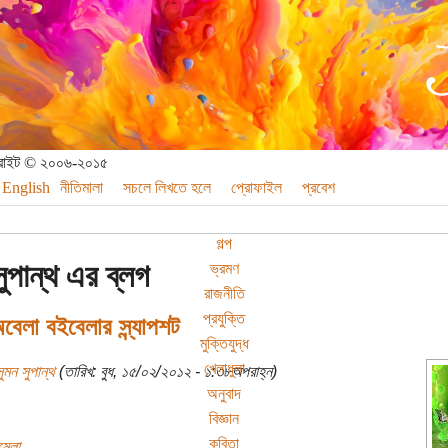
পিরাইট © ২০০৬-২০১৫
English
নীতিমালা
সচলে লিখতে হলে
প্রোফাইল
প্রবেশ
গল্প
সুপান্থ এর ব্লগ
ভ্রমণ
রাজনীতি
প্রযুক্তি
বেলা বইবেলার স্ন্যাপশট
মুক্তিযুদ্ধ
খেলাধুলা
ুমন সুপান্থ
(তারিখ: বুধ, ১৫/০২/২০১২ - ১:৩৮অপরাহ্ন)
অনুবাদ
বিজ্ঞান
কবিতা
মেলা