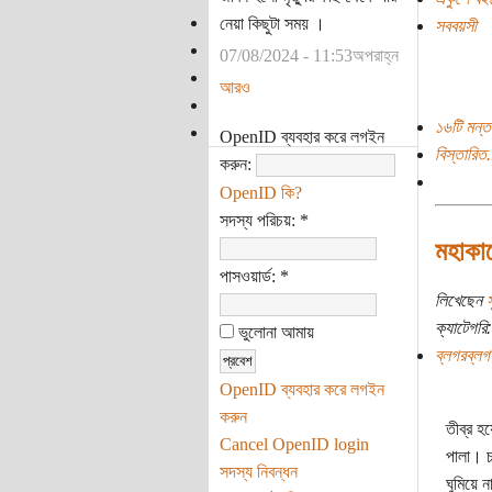
নেয়া কিছুটা সময় ।
সববয়সী
07/08/2024 - 11:53অপরাহ্ন
আরও
১৬টি মন্ত
OpenID ব্যবহার করে লগইন
বিস্তারিত.
করুন:
OpenID কি?
সদস্য পরিচয়:
*
মহাকাল
পাসওয়ার্ড:
*
লিখেছেন
স
ক্যাটেগরি:
ভুলোনা আমায়
ব্লগরব্লগ
OpenID ব্যবহার করে লগইন
করুন
তীব্র হ
Cancel OpenID login
পালা। চ
সদস্য নিবন্ধন
ঘুমিয়ে 