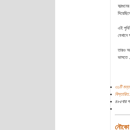
ফাল্গুন
দিয়েছিল
এই পৃথি
যেখানে 
তারও আট
ভাসতে .
৩১টি মন্ত
বিস্তারিত.
৪৮৫বার প
নৌকো 