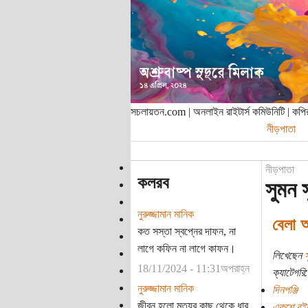
সচলায়তন.com | অনলাইন রাইটার্স কমিউনিটি | ক
নীড়পাতা
নীড়পাতা
কলরব
সুমন 
নুরুজ্জামান মানিক
বেলা অ
কত সস্তা স্বপ্নের দাফন, না
লাগে কফিন না লাগে কাফন।
লিখেছেন
স
18/11/2024 - 11:31অপরাহ্ন
ক্যাটেগরি:
নুরুজ্জামান মানিক
দিনপঞ্জি
জীবন হলো মৃত্যুর কাছ থেকে ধার
একুশে বই