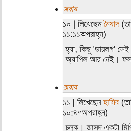
জবাব
১০ | লিখেছেন
নৈষাদ
(তা
১১:১১অপরাহ্ন)
হ্যা, কিছু 'ডায়লগ' সে
অ্যাপিল আর নেই। ফল
জবাব
১১ | লিখেছেন
হাসিব
(তা
১০:৪৭অপরাহ্ন)
চলুক। জাসদ একটা মিথি