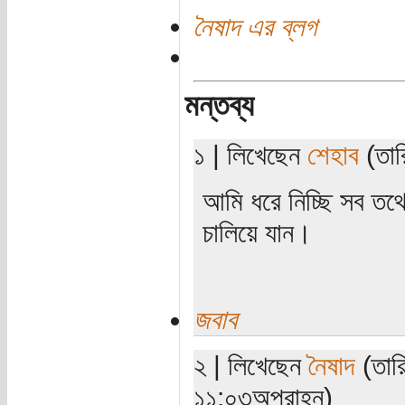
নৈষাদ এর ব্লগ
মন্তব্য
১ | লিখেছেন
শেহাব
(তার
আমি ধরে নিচ্ছি সব তথ্
চালিয়ে যান।
জবাব
২ | লিখেছেন
নৈষাদ
(তারি
১১:০৩অপরাহ্ন)