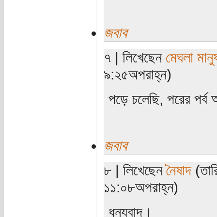
জবাব
৭ | লিখেছেন
মেঘলা মানু
৯:২৫অপরাহ্ন)
পড়ে চলেছি, পরের পর্ব
জবাব
৮ | লিখেছেন
নৈষাদ
(তার
১১:০৮অপরাহ্ন)
ধন্যবাদ।