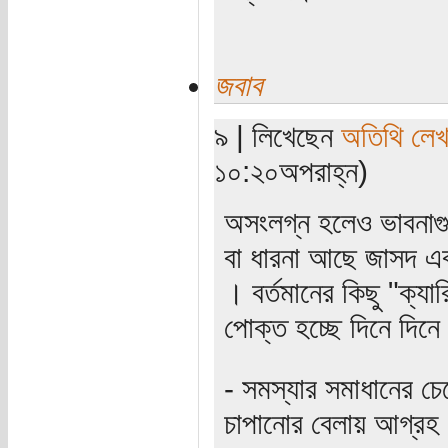
জবাব
৯ | লিখেছেন
অতিথি লে
১০:২০অপরাহ্ন)
অসংলগ্ন হলেও ভাবনাগু
বা ধারনা আছে জাসদ এবং
। বর্তমানের কিছু "ক্যা
পোক্ত হচ্ছে দিনে দিনে
- সমস্যার সমাধানের চ
চাপানোর বেলায় আগ্রহ