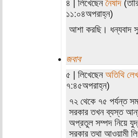
৪ | লিখেছেন
নৈষাদ
(তারি
১১:০৪অপরাহ্ন)
আশা করছি। ধন্যবাদ স
জবাব
৫ | লিখেছেন
অতিথি লে
৭:৪৫অপরাহ্ন)
৭২ থেকে ৭৫ পর্যন্ত সম
সরকার তখন ব্যস্ত আন
অপ্রতুল সম্পদ নিয়ে যু
সরকার তথা আওয়ামী লিগ 