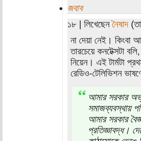
জবাব
১৮ | লিখেছেন
নৈষাদ
(তার
না দেয়া নেই। কিংবা আ
তারচেয়ে কনটেক্সটা বল
নিয়েন। এই টার্মটা প্রথ
রেডিও-টেলিভিশন ভাষণে
আমার সরকার অভ্য
সমাজব্যবস্থায় 
আমার সরকার বৈজ্ঞা
প্রতিজ্ঞাবদ্ধ। দ
কাঠামোকে ভেঙে 