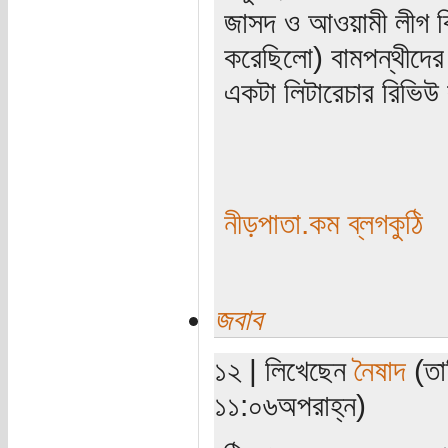
জাসদ ও আওয়ামী লীগ বির
করেছিলো) বামপন্থীদের
একটা লিটারেচার রিভিউ
নীড়পাতা.কম ব্লগকুঠি
জবাব
১২ | লিখেছেন
নৈষাদ
(তা
১১:০৬অপরাহ্ন)