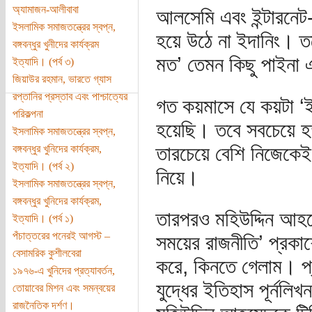
অ্যামাজন-আলীবাবা
আলসেমি এবং ইন্টারনে
ইসলামিক সমাজতন্ত্রের স্বপ্ন,
হয়ে উঠে না ইদানিং। ত
বঙ্গবন্ধুর খুনীদের কার্যক্রম
মত’ তেমন কিছু পাইন
ইত্যাদি। (পর্ব ৩)
জিয়াউর রহমান, ভারতে গ্যাস
রপ্তানির প্রস্তাব এবং পাশ্চাত্যের
গত কয়মাসে যে কয়টা ‘ই
পরিকল্পনা
হয়েছি। তবে সবচেয়ে হত
ইসলামিক সমাজতন্ত্রের স্বপ্ন,
তারচেয়ে বেশি নিজেকেই
বঙ্গবন্ধুর খুনিদের কার্যক্রম,
ইত্যাদি। (পর্ব ২)
নিয়ে।
ইসলামিক সমাজতন্ত্রের স্বপ্ন,
বঙ্গবন্ধুর খুনিদের কার্যক্রম,
তারপরও মহিউদ্দিন আহম
ইত্যাদি। (পর্ব ১)
পঁচাত্তরের পনেরই আগস্ট –
সময়ের রাজনীতি’ প্রকাশ
বেসামরিক কুশীলবেরা
করে, কিনতে গেলাম। প্
১৯৭৬-এ খুনিদের প্রত্যাবর্তন,
যুদ্ধের ইতিহাস পূর্নলি
তোয়াবের মিশন এবং সমন্বয়ের
রাজনৈতিক দর্শণ।