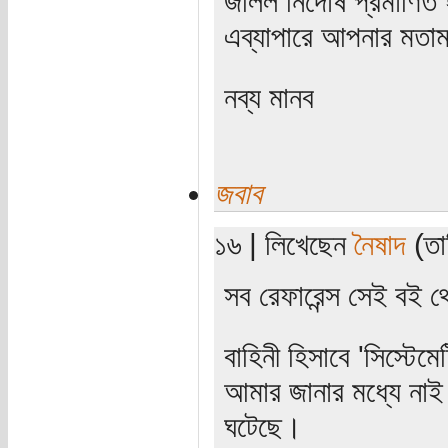
জলিল নির্দোষ প্রমাণিত
এব্যাপারে আপনার মতা
নব্য মানব
জবাব
১৬ | লিখেছেন
নৈষাদ
(তার
সব রেফারেন্স সেই বই 
বাহিনী হিসাবে 'সিস্টেম
আমার জানার মধ্যে নাই। 
ঘটেছে।