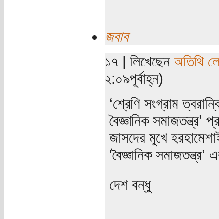
জবাব
১৭ | লিখেছেন
অতিথি ল
২:০৯পূর্বাহ্ন)
‘শ্রেণি সংগ্রাম ত্বরান
বৈজ্ঞানিক সমাজতন্ত্র’ প্
জাসদের মুখে হরহামেশাই
'বৈজ্ঞানিক সমাজতন্ত্র’
দেশ বন্ধু