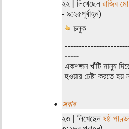
২২ | লিখেছেন
রাজিব মো
- ৯:২৫পূর্বাহ্ন)
চলুক
----------------------
-----
একশজন খাঁটি মানুষ দিয়
হওয়ার চেষ্টা করতে হয় ন
জবাব
২৩ | লিখেছেন
ষষ্ঠ পাণ্ড
৩:২৮অপরাহ্ন)