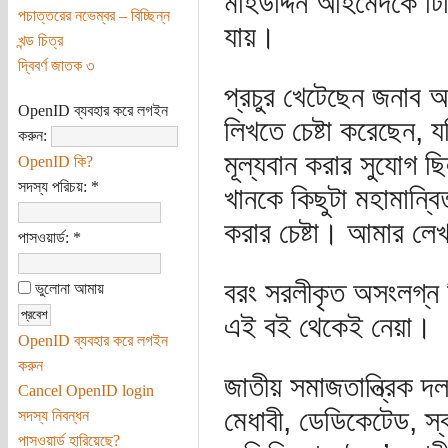
মহিউদ্দিন আহমেদকে টি
পচাত্তরের নভেম্বর – বিচ্ছিন্ন
যায়।
খন্ড চিত্র
দ্বিবর্ণ জাতক ৩
প্রচুর খেটেছেন জনাব আ
OpenID ব্যবহার করে লগইন
লিখতে চেষ্টা করেছেন, 
করুন:
মূল্যবান করার সুযোগ 
OpenID কি?
সদস্য পরিচয়:
*
খানকে কিছুটা মহামান্
করার চেষ্টা। আমার ল
পাসওয়ার্ড:
*
বরং সরলীকৃত অসংলগ্ন কি
ভুলোনা আমায়
এই বই থেকেই নেয়া।
OpenID ব্যবহার করে লগইন
করুন
জাতীয় সমাজতান্ত্রিক দ
Cancel OpenID login
মেধাবী, ডেডিকেটেড, স
সদস্য নিবন্ধন
পাসওয়ার্ড হারিয়েছে?