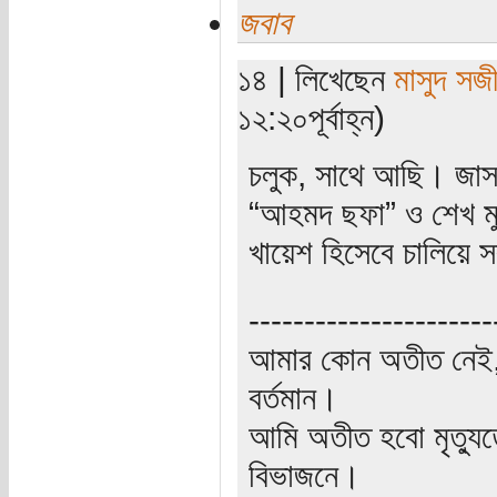
জবাব
১৪ | লিখেছেন
মাসুদ সজ
১২:২০পূর্বাহ্ন)
চলুক, সাথে আছি। জাসদ
“আহমদ ছফা” ও শেখ মু
খায়েশ হিসেবে চালিয়ে
----------------------
আমার কোন অতীত নেই,
বর্তমান।
আমি অতীত হবো মৃত্যু
বিভাজনে।