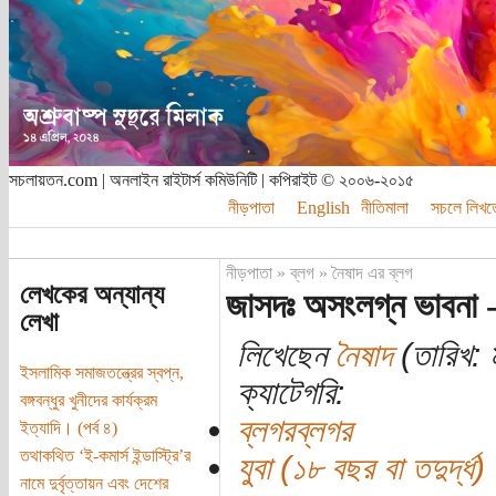
সচলায়তন.com | অনলাইন রাইটার্স কমিউনিটি | কপিরাইট © ২০০৬-২০১৫
নীড়পাতা
English
নীতিমালা
সচলে লিখত
নীড়পাতা
»
ব্লগ
»
নৈষাদ এর ব্লগ
লেখকের অন্যান্য
জাসদঃ অসংলগ্ন ভাবনা 
লেখা
লিখেছেন
নৈষাদ
(তারিখ: 
ইসলামিক সমাজতন্ত্রের স্বপ্ন,
ক্যাটেগরি:
বঙ্গবন্ধুর খুনীদের কার্যক্রম
ব্লগরব্লগর
ইত্যাদি। (পর্ব ৪)
তথাকথিত ‘ই-কমার্স ইন্ডাস্ট্রি’র
যুবা (১৮ বছর বা তদুর্দ্ধ)
নামে দুর্বৃত্তায়ন এবং দেশের