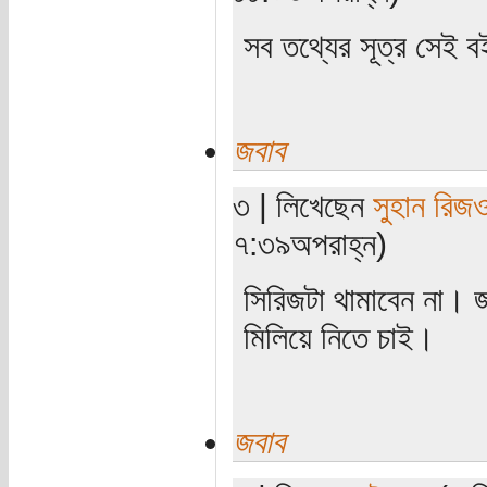
সব তথ্যের সূত্র সেই বই
জবাব
৩ | লিখেছেন
সুহান রিজ
৭:৩৯অপরাহ্ন)
সিরিজটা থামাবেন না। জা
মিলিয়ে নিতে চাই।
জবাব