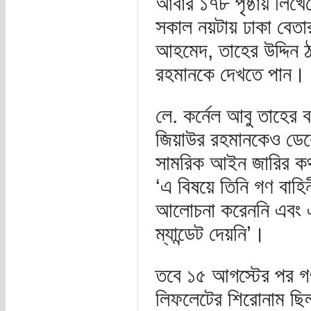
আবার ১৭৮ পৃষ্ঠায় লিখে
সকাল নয়টায় ঢাকা বেতার
আহমেদ, তাহের উদ্দিন 
রহমানকে দেখতে পান।
লে. কর্নেল আবু তাহের 
জিয়াউর রহমানকেও ডেক
সামরিক আইন জারির কথ
‘এ বিষয়ে তিনি গণ বাহিনী
আলোচনা করেননি এবং এসব
ম্যান্ডেট দেয়নি’।
তবে ১৫ আগস্টের পর গণ
লিফলেটের শিরোনাম ছিল,