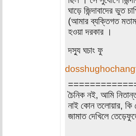
ঘাড়ে জিন্দাবাদের ভুত চ
(আমার ব্যক্তিগত মতা
হওয়া দরকার ।
দস্যু ঘচাং ফু
dosshughochang
============
চৈনিক নই, আমি নিতান্
নাই কোন তলোয়ার, কি বো
জামাত দেখিলে তেড়েফু