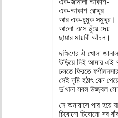
এক-জানালা আকাশ-
এক-আকাশ রোদ্দুর
আর এক-চুমুক সমুদ্দুর।
আলো এসে ছুঁয়ে দেয়
ছায়ার মায়াবী আঁচল।
দক্ষিণের ঐ খোলা জানা
উড়িয়ে দিই আমার এই গৃহব
চলতে ফিরতে ফণীমনসার 
সেই দৃষ্টি হঠাৎ যেন পেয়
দু'খানা সবল উজ্জ্বল স
সে অনায়াসে পার হয়ে য
চিবোনো চিবোনো সব বাঁক