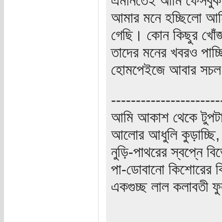
আমার মনে হচ্ছিলো আম
গেছি। কোন কিছুর খোঁজ 
তাদের মনের খবরও পাচ্
হোমপেইজে আবার সচল
----------------------
আমি আকাশ থেকে টুপটা
আলোর আধুলি কুড়াচ্ছি,
নুড়ি-পাথরের স্বপ্নে ব
পা-ডোবানো কিশোরের বি
একগুচ্ছ লাল কলাবতী ফু