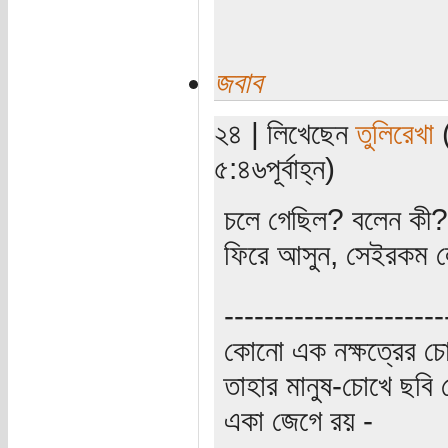
জবাব
২৪ | লিখেছেন
তুলিরেখা
(
৫:৪৬পূর্বাহ্ন)
চলে গেছিল? বলেন ক
ফিরে আসুন, সেইরকম ল
----------------------
কোনো এক নক্ষত্রের চো
তাহার মানুষ-চোখে ছবি 
একা জেগে রয় -