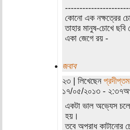
----------------------
কোনো এক নক্ষত্রের চো
তাহার মানুষ-চোখে ছবি 
একা জেগে রয় -
জবাব
২৩ | লিখেছেন
প্রদীপ্তম
১৭/০৫/২০১৩ - ২:৩৭অপ
একটা ভাল অভ্যেস চলে 
হয়।
তবে অপরাধ কাটানোর চে