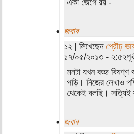
একা জেগে রয় -
জবাব
১২ | লিখেছেন
প্রৌঢ় ভা
১৭/০৫/২০১৩ - ২:৫২পূর্ব
মনটা যখন বড্ড বিষণ্ণ
পড়ি। নিজের লেখাও পড়
থেকেই বলছি। সত্যিই 
জবাব