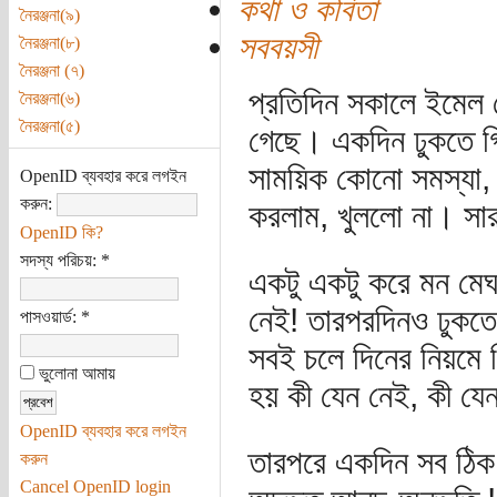
কথা ও কবিতা
নৈরঞ্জনা(৯)
সববয়সী
নৈরঞ্জনা(৮)
নৈরঞ্জনা (৭)
প্রতিদিন সকালে ইমেল
নৈরঞ্জনা(৬)
নৈরঞ্জনা(৫)
গেছে। একদিন ঢুকতে গ
সাময়িক কোনো সমস্যা, দ্
OpenID ব্যবহার করে লগইন
করুন:
করলাম, খুললো না। সার
OpenID কি?
সদস্য পরিচয়:
*
একটু একটু করে মন মেঘ
নেই! তারপরদিনও ঢুকত
পাসওয়ার্ড:
*
সবই চলে দিনের নিয়মে 
ভুলোনা আমায়
হয় কী যেন নেই, কী যেন
OpenID ব্যবহার করে লগইন
তারপরে একদিন সব ঠিক
করুন
Cancel OpenID login