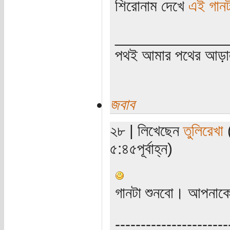
শিরোনাম দেখে
এই গানট
_____________
পথই আমার পথের আড়
জবাব
২৮ | লিখেছেন
তুলিরেখা
(
৫:৪৫পূর্বাহ্ন)
গানটা শুনবো। আপনাকে
----------------------