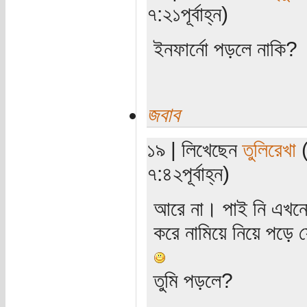
৭:২১পূর্বাহ্ন)
ইনফার্নো পড়লে নাকি?
জবাব
১৯ | লিখেছেন
তুলিরেখা
(
৭:৪২পূর্বাহ্ন)
আরে না। পাই নি এখনো
করে নামিয়ে নিয়ে পড়ে 
তুমি পড়লে?