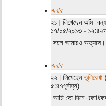
জবাব
২১ | লিখেছেন অমি_বন্যা
১৭/০৫/২০১৩ - ১২:৪২অ
সচল আমারও অভ্যাস। দ
জবাব
২২ | লিখেছেন
তুলিরেখা
(
৫:৪৭পূর্বাহ্ন)
আমি তো দিনে একাধিক