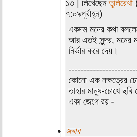
১৩ | লিখেছেন
তুলিরেখা
(
৭:০৯পূর্বাহ্ন)
একদম মনের কথা বললেন
আর এতই সুন্দর, মনের 
নির্ভার করে দেয়।
----------------------
কোনো এক নক্ষত্রের চো
তাহার মানুষ-চোখে ছবি 
একা জেগে রয় -
জবাব