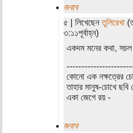
জবাব
৫ | লিখেছেন
তুলিরেখা
(ত
৩:১১পূর্বাহ্ন)
একদম মনের কথা, সচল 
----------------------
কোনো এক নক্ষত্রের চো
তাহার মানুষ-চোখে ছবি 
একা জেগে রয় -
জবাব