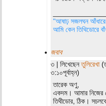
_____________
"আষাঢ় সজলঘন আঁধারে, 
আমি কেন তিথিডোরে বাঁ
জবাব
৩ | লিখেছেন
তুলিরেখা
(ত
৩:১০পূর্বাহ্ন)
তারেক অণু,
একদম। আমার নিজের তো
তিথীডোর, ঠিক। সচলকে