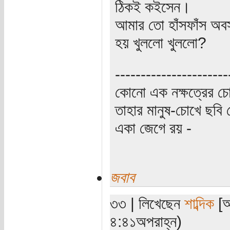
ঠিকই কইসেন।
আমার তো হাঁসফাঁস অবস্
হয় খুললো খুললো?
----------------------
কোনো এক নক্ষত্রের চো
তাহার মানুষ-চোখে ছবি 
একা জেগে রয় -
জবাব
৩৩ | লিখেছেন
শাব্দিক
[অ
৪:৪১অপরাহ্ন)