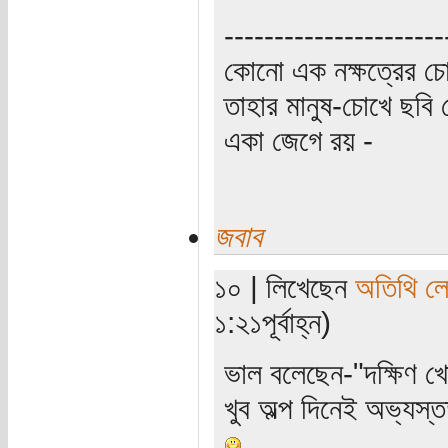
----------------------
কোনো এক নক্ষত্রের চো
তাহার মানুষ-চোখে ছবি 
একা জেগে রয় -
জবাব
১০ | লিখেছেন
অতিথি ল
১:২১পূর্বাহ্ন)
ভাল বলেছেন-"দক্ষিণ খ
খুব অল্প দিনেই অভ্যস