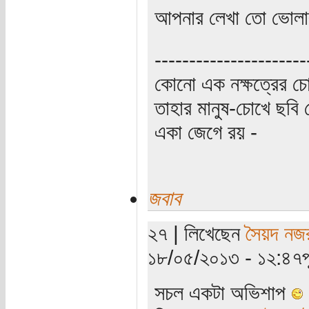
আপনার লেখা তো ভোল
----------------------
কোনো এক নক্ষত্রের চো
তাহার মানুষ-চোখে ছবি 
একা জেগে রয় -
জবাব
২৭ | লিখেছেন
সৈয়দ নজ
১৮/০৫/২০১৩ - ১২:৪৭পূর্
সচল একটা অভিশাপ