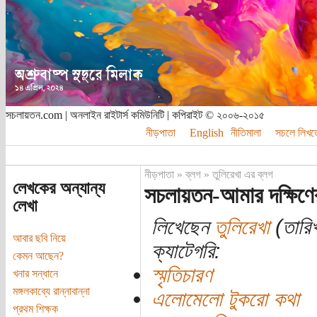
সচলায়তন.com | অনলাইন রাইটার্স কমিউনিটি | কপিরাইট © ২০০৬-২০১৫
নীড়পাতা
English
নীতিমালা
সচলে লিখত
নীড়পাতা
»
ব্লগ
»
তুলিরেখা এর ব্লগ
লেখকের অন্যান্য
সচলায়তন-আমার দক্ষিণে
লেখা
লিখেছেন
তুলিরেখা
(তারিখ
আবার ছবি নিয়ে
ক্যাটেগরি:
কেমন আছেন?
স্মৃতিচারণ
খনার সন্ধানে
মঙ্গলকাব্যে রান্নাবান্না
এলোমেলো টুকরো কথা
প্রথম শিক্ষক