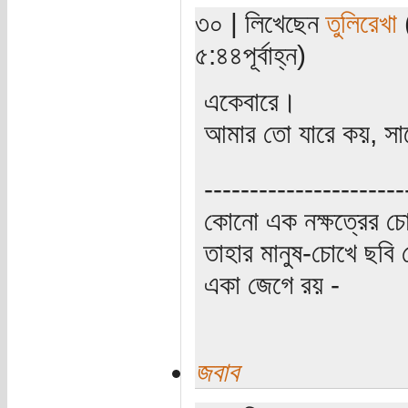
৩০ | লিখেছেন
তুলিরেখা
(
৫:৪৪পূর্বাহ্ন)
একেবারে।
আমার তো যারে কয়, সা
----------------------
কোনো এক নক্ষত্রের চো
তাহার মানুষ-চোখে ছবি 
একা জেগে রয় -
জবাব