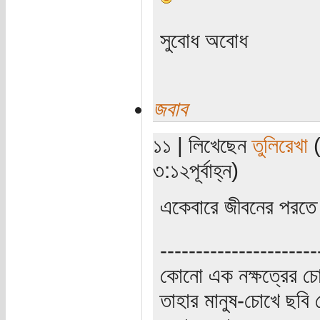
সুবোধ অবোধ
জবাব
১১ | লিখেছেন
তুলিরেখা
(
৩:১২পূর্বাহ্ন)
একেবারে জীবনের পরতে
----------------------
কোনো এক নক্ষত্রের চো
তাহার মানুষ-চোখে ছবি 