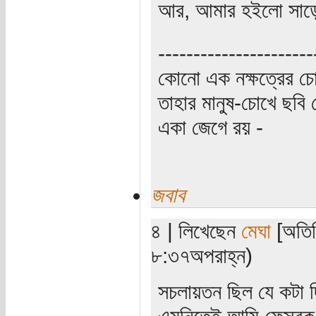
আর, আমার হইলো সাড়
----------------------
কোনো এক নক্ষত্রের চো
তাহার মানুষ-চোখে ছবি 
একা জেগে রয় -
জবাব
৪ | লিখেছেন
মেঘা
[অতিথি
৮:৩৭অপরাহ্ন)
সচলায়তন ছিল যে কটা দ
এমনিতেই আমি ফেসবুক 