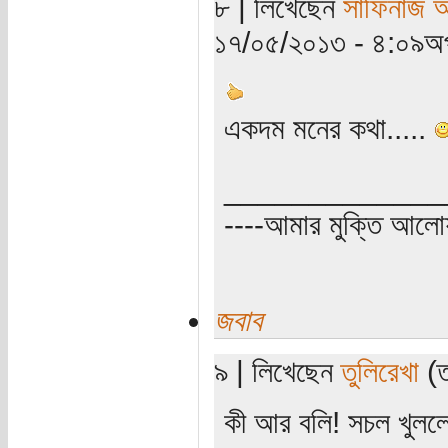
৮ | লিখেছেন
সাফিনাজ 
১৭/০৫/২০১৩ - ৪:০৯অপ
একদম মনের কথা.....
_____________
----আমার মুক্তি আল
জবাব
৯ | লিখেছেন
তুলিরেখা
(ত
কী আর বলি! সচল খুললে