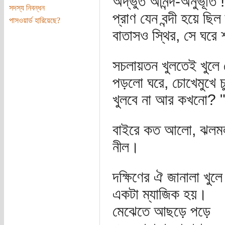
অদ্ভুত আনন্দ-অনুভূতি
সদস্য নিবন্ধন
প্রাণ যেন বন্দী হয়ে ছ
পাসওয়ার্ড হারিয়েছে?
বাতাসও স্থির, সে ঘরে
সচলায়তন খুলতেই খুলে
পড়লো ঘরে, চোখেমুখে চু
খুলবে না আর কখনো? 
বাইরে কত আলো, ঝলমল
নীল।
দক্ষিণের ঐ জানালা খুলে
একটা ম্যাজিক হয়।
মেঝেতে আছড়ে পড়ে