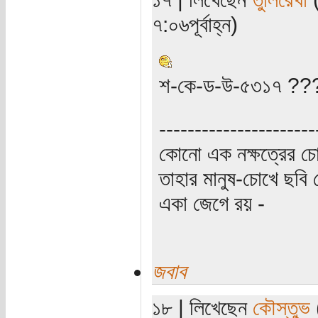
৭:০৬পূর্বাহ্ন)
শ-কে-ড-উ-৫৩১৭ ?
----------------------
কোনো এক নক্ষত্রের চো
তাহার মানুষ-চোখে ছবি 
একা জেগে রয় -
জবাব
১৮ | লিখেছেন
কৌস্তুভ
(