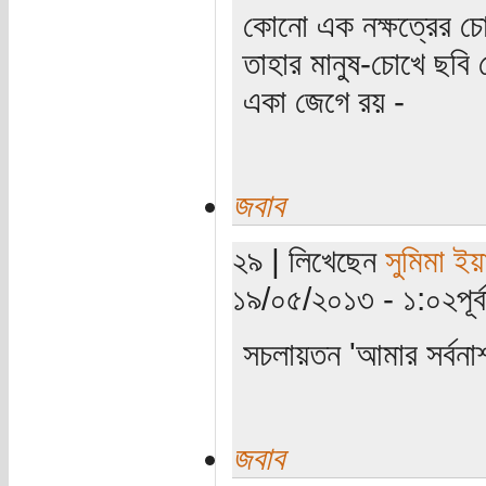
কোনো এক নক্ষত্রের চো
তাহার মানুষ-চোখে ছবি 
একা জেগে রয় -
জবাব
২৯ | লিখেছেন
সুমিমা ইয়
১৯/০৫/২০১৩ - ১:০২পূর্ব
সচলায়তন 'আমার সর্বনা
জবাব