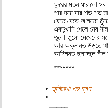
ক্ষুরের মতন ধারালো সব
পার হয়ে যায় শত শত মাঠ
যেতে যেতে আলতো ছুঁয়ে 
একটুখানি খেলে নেয় ন
তুলো-তুলো মেঘেদের সঙ্
আর অক্লান্ত উড়তে থ
আদিগন্ত ছলাৎছল নীল স
*******
তুলিরেখা এর ব্লগ