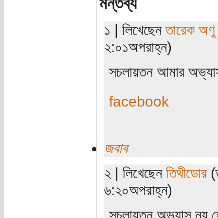
মন্তব্য
১ | লিখেছেন
তারেক অণু
২:০১অপরাহ্ন)
সচলায়তন আমার অভ্যাস
facebook
জবাব
২ | লিখেছেন
তিথীডোর
(ত
৬:২০অপরাহ্ন)
সচলায়তন অভ্যাস নয় হ