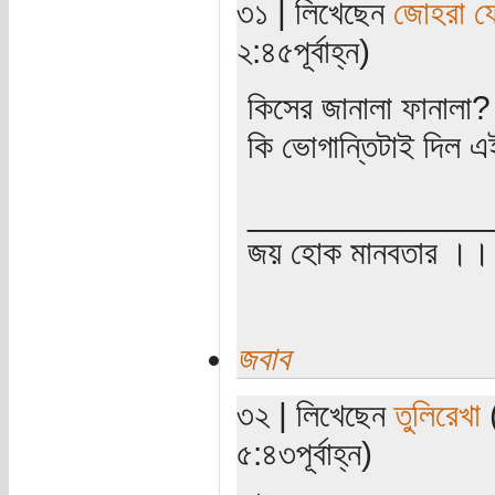
৩১ | লিখেছেন
জোহরা ফ
২:৪৫পূর্বাহ্ন)
কিসের জানালা ফানালা?
কি ভোগান্তিটাই দিল এ
_____________
জয় হোক মানবতার ।। 
জবাব
৩২ | লিখেছেন
তুলিরেখা
(
৫:৪৩পূর্বাহ্ন)