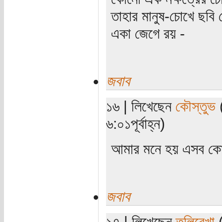
তাহার মানুষ-চোখে ছবি 
একা জেগে রয় -
জবাব
১৬ | লিখেছেন
কৌস্তুভ
(
৬:০১পূর্বাহ্ন)
আমার মনে হয় এসব কোনো
জবাব
১৭ | লিখেছেন
তুলিরেখা
(