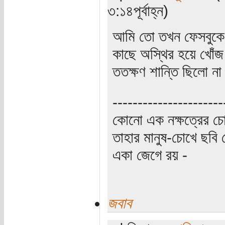
৩:১৪পূর্বাহ্ন)
আমি তো তখন ফেসবুকে, 
কাছে অস্থির হয়ে খোঁজ
ততক্ষণ শান্তি ছিলো ন
----------------------
কোনো এক নক্ষত্রের চো
তাহার মানুষ-চোখে ছবি 
একা জেগে রয় -
জবাব