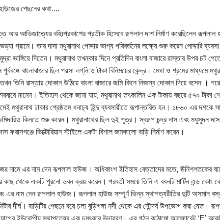
হাউজের পেছনের কথা....
্তি আর আভিজাত্যের বহিঃপ্রকাশের প্রতীক হিসেবে রূপলাল দাশ নির্মাণ করেছিলেন রূপলাল 
ড্যা গ্রামে। তার দাদা মথুরানাথ পোদ্দার ভাগ্য পরিবর্তনের লক্ষ্যে শুরু করেন পোদ্দারি ব্যবস
 মুদ্রা ভাঙ্গিয়ে দিতেন। মথুরানাথ তখনকার দিনে প্রতিদিন বাংলা বাজারে রাস্তার উপর চট 
পূর্ববঙ্গে বাংলাবাজার ছিল পয়সা লগ্‌নি ও টাকা বিনিময়ের কেন্দ্র। মেধা ও শ্রমের মাধ্যমে 
খন তিনি রাস্তার দোকান উঠিয়ে বাংলা বাজারে জমি কিনে নিজস্ব দোকান দিয়ে বসেন । পরে 
 কারবারে নামেন। ইতিহাস থেকে জানা যায়, মথুরানাথ তৎকালিন এক টাকায় বছরে ৫৭০ টাকা শো
মেই মথুরানাথ ঢাকার শ্রেষ্ঠতম ধনাঢ্য হিন্দু ব্যবসায়ীতে রূপান্তরিত হন। ১৮৬০ এর দশকে সা
জমিদারিও কিনতে শুরু করেন। মথুরানাথের ছিল দুই পুত্র। স্বরূপ চন্দ্র দাস এবং মধুসূদন দাস। 
দাস ফরাসগঞ্জে ভিক্টোরিয়ান স্টাইলে একটা বিশাল জমকালো বাড়ি নির্মাণ করেন।
জের নামে এর নাম দেন রূপলাল হাউজ। অধিকাংশ ইতিহাস বেত্তাদের মতে, ঊনিশশতকের ষাট
ীর কাছ থেকে একটি পুরনো ভবন ক্রয় করেন। পরবর্তী সময়ে তিনি এ ববনটি মার্টিন এন্ড কোং ক
ং এর নাম দেন রূপলাল হাউজ। রূপলাল হাউজ সম্পূর্ণ ভিন্ন স্থাপত্যরীতির দুটি অসমান বস্
িটার দীর্ঘ। বাড়িটির পেছনে বয়ে চলা বুড়িগঙ্গা নদী থেকে এর সৌন্দর্য উপভোগ করা যেত। র
 যোগের ইউরোপীয় স্থাপত্যের এক চমৎকার উদাহরণ। এর গঠন কাঠামো আলফাবেট ‘E’ আকৃতি