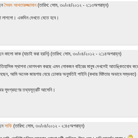
ছেন
সৈয়দ আখতারুজ্জামান
(তারিখ: সোম, ৩০/০৪/২০১২ - ২:১৩অপরাহ্ন)
লো লাগলো। একদিন দেখতে যেতে হবে।
ছেন কালো কাক (যাচাই করা হয়নি) (তারিখ: সোম, ৩০/০৪/২০১২ - ২:১৪অপরাহ্ন)
ঐতিহাসিক স্থাপনা ভোগদখল করছে এমন লোকজন বাইরের মানুষ দেখলেই আতঙ্কিতবোধ ক
েছেন, আমি অনেক জায়গায় যেয়ে ঢোকার অনুমতিই পাইনি (কথায় মিষ্টতার অভাবে সম্ভবত
থের সুদগ্রহণের তথ্যসূত্রটি আসেনি।
ছেন
সাফি
(তারিখ: সোম, ৩০/০৪/২০১২ - ২:৪৫অপরাহ্ন)