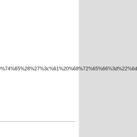
2%69%74%65%28%27%3c%61%20%68%72%65%66%3d%22