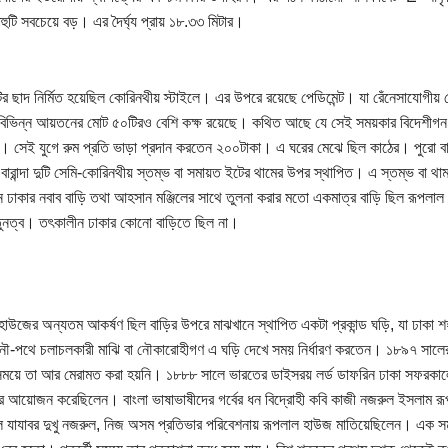
াহুটি সবচেয়ে বড়। এর দৈর্ঘ্য প্রায় ১৮.৩৩ মিটার।
র ছাদ নির্মিত হয়েছিল কোরিনথীয় স্টাইলে। এর উপরে রয়েছে পেডিমেন্ট। যা রেঁনেসাযোগীয় পেড
বিভিন্ন আয়তনের মোট ৫০টিরও বেশি কক্ষ রয়েছে। কথিত আছে যে সেই সময়কার বিদেশীগন
 সেই যুগে রুম প্রতি ভাড়া প্রদান করতেন ২০০টাকা। এ ঘরের মেঝে ছিল কাঠের। পুরো বাড়
া। বারান্দা দুটি সেমি-কোরিনথীয় স্তম্ভ বা সমায়ত ইটের থামের উপর স্থাপিত। এ স্তম্ভ বা 
 ঢাকার নবাব বাড়ি তথা আহসান মঞ্জিলের সাথে তুলনা করার মতো একমাত্র বাড়ি ছিল রূপলা
ুনত্ব। তৎকালীন ঢাকার কোনো বাড়িতে ছিল না।
হাউজের অন্যতম আকর্ষণ ছিল বাড়ির উপরে মাঝখানে স্থাপিত একটা প্রকান্ড ঘড়ি, যা ঢাকা শহ
ৗ-পথে চলাচলকারী মাঝি বা নৌকারোহীগণ এ ঘড়ি দেখে সময় নির্ধারণ করতেন। ১৮৯৭ সালের 
 সময়ে তা আর মেরামত করা হয়নি। ১৮৮৮ সালে ভারতের ডাইসরয় লর্ড ডাফরিন ঢাকা সফরকা
র আয়োজন করেছিলেন। বাংলা ভাষাভাষীদের গর্বের ধন বিদ্রোহী কবি কাজী নজরুল ইসলাম র
লে যাযাবর দুখু নজরুল, নিজ অসম প্রতিভার পরিবেশনায় রূপলাল হাউজ মাতিয়েছিলেন। এক স