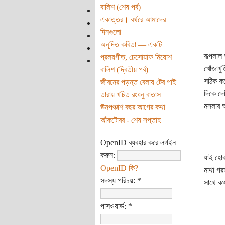
বালিশ (শেষ পর্ব)
একাত্তর। বর্থরে আমাদের
দিনগুলো
অনূদিত কবিতা — একটি
রূপলাল 
প্রলয়গীত, চেসোয়াফ মিয়োশ
খোঁজাখু
বালিশ (দ্বিতীয় পর্ব)
সঠিক কর
জীবনের পড়ন্ত বেলায় টের পাই
দিকে দে
তারায় খচিত রংধনু বাতাস
মসলার
ঊনপঞ্চাশ বছর আগের কথা
আঁকটোবর - শেষ সপ্তাহ
OpenID ব্যবহার করে লগইন
করুন:
যাই হো
OpenID কি?
মাথা গর
সদস্য পরিচয়:
*
সাথে কথ
পাসওয়ার্ড:
*