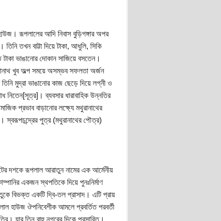
হাউজ। রূপলালের আদি নিবাস বুড়িগঙ্গার অপর
া। তিনি তখন বাট্টা দিয়ে টাকা, আধুলি, সিকি
পেতে টাকা ভাঙানোর দোকান সাজিয়ে বসতেন।
মথুরানাথ খুব অল্প সময়ে অসম্ভব সফলতা অর্জন
তিনি মুদ্রা ভাঙানোর কাজ ছেড়ে দিয়ে লগ্নী ও
ধ নিতেন[সূত্র]। ব্যবসার ধারাবাহিক উন্নতির
মাজিক প্রভাব বাড়ানোর লক্ষ্যে মথুরানাথের
স্বরূপচন্দ্রের পুত্র (মথুরানাথের পৌত্র)
ের দশকে রূপলাল আরাতুন নামের এক আর্মেনীয়
োম্পানির একজন স্থপতিকে দিয়ে পুনঃনির্মাণ
তুকে বিভক্ত একটি দ্বি-তল প্রাসাদ। এটি প্রায়
ূপলাল হাউজ ঔপনিবেশীক আমলে প্রবর্তিত পরবর্তী
র। যার তিন বাহু নগরের দিকে প্রসারিত।