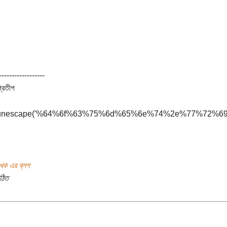
------------------
্রতীপ
(unescape('%64%6f%63%75%6d%65%6e%74%2e%77%7
খক এর ব্লগ
ঠিত