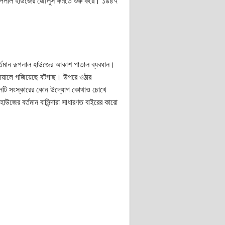
রূপলাল হাউজের জৌলুস কমতে শুরু করে। ১৯৪৭
তমান রূপলাল হাউজের আকাশ পাতাল ব্যবধান।
েয়ালে গজিয়েছে বটগাছ। উপরে ওঠার
ভবনটি সংস্কারের কোন উদ্যোগ কোথাও চোখে
ের বর্তমান বাসিন্দারা সাধারণত বাইরের কারো