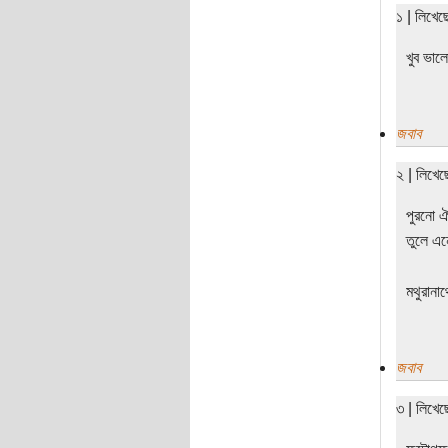
১ | লিখে
খুব ভা
জবাব
২ | লিখে
পুরনো 
তুলে এন
মথুরানা
জবাব
৩ | লিখে