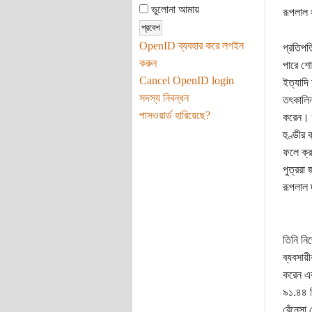
ভুলোনা আমায়
রূপলাল 
OpenID ব্যবহার করে লগইন
প্রতিপত
করুন
পারে শোভ
Cancel OpenID login
ইত্যাদি
সদস্য নিবন্ধন
তৎকালিন 
পাসওয়ার্ড হারিয়েছে?
করেন। ত
হুণ্ডীর
ফলে ক্র
পুত্ররা 
রূপলাল 
তিনি নি
ব্যবসায়
করেন এব
৯১.৪৪ ম
রেঁনেসা