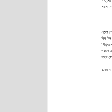
পত্রিকা
সালে দে
এতো গেল
দিন দি
সিঁড়িগু
পরলো না
সাথে যো
রূপলাল 