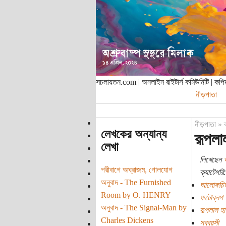
সচলায়তন.com | অনলাইন রাইটার্স কমিউনিটি | ক
নীড়পাতা
নীড়পাতা
»
লেখকের অন্যান্য
রূপলা
লেখা
লিখেছেন
পরীবাগে অঘ্রাজম, গোলযোগ
ক্যাটেগরি:
অনুবাদ - The Furnished
আলোকচিত
Room by O. HENRY
ফটোব্লগ
অনুবাদ - The Signal-Man by
রূপলাল হ
Charles Dickens
সববয়সী