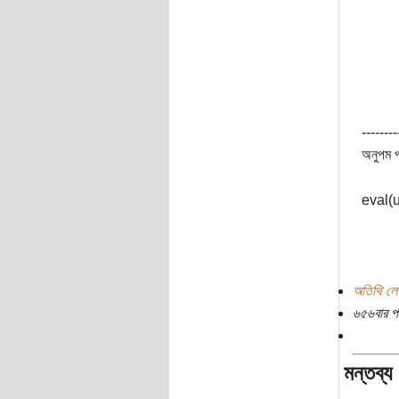
--------
অনুপম প
eval
অতিথি লে
৬৫৬বার প
মন্তব্য