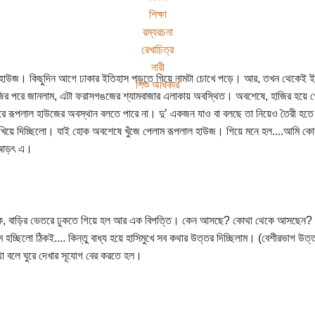
শিক্ষা
রম্যরচনা
রেখাচিত্র
নারী
হাউজ। কিছুদিন আগে ঢাকার ইতিহাস পড়তে গিয়ে নামটা চোখে পড়ে। আর, তখন থেকেই ইচ্
শিশু অধিকার
জির পরে জানলাম, এটা ফরাসগঙজের শ্যামবাজার এলাকায় অবস্থিত। অবশেষে, হাজির হয়ে গে
ে রূপলাল হাউজের অবস্থান বলতে পারে না। দু’ একজন যাও বা বলছে তা নিয়েও তৈরী হত
খিয়ে দিচ্ছিলো। যাই হোক অবশেষে খুঁজে পেলাম রূপলাল হাউজ। গিয়ে মনে হল....আমি ক
 আড়ৎ এ।
ক, বাড়ির ভেতরে ঢুকতে গিয়ে হল আর এক বিপত্তি। কেন আসছে? কোথা থেকে আসছেন? কে
ম হচ্ছিলো ঠিকই.... কিন্তু বাধ্য হয়ে হাসিমুখে সব কথার উত্তর দিচ্ছিলাম। (বেশীরভাগ 
া বলে ঘুরে দেখার সূযোগ বের করতে হল।