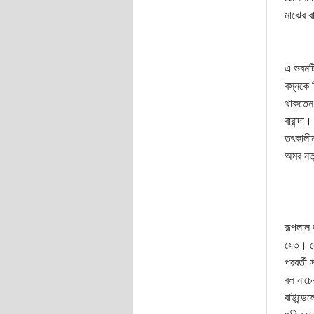
মাঝের ব
এ ভবনটি
বস্নকে 
থাকতেন।
বারান্দ
তৎকালীন
অমর নত
রূপলাল 
যেত। নে
পরবর্তী
বল নাচে
বাউন্ডে