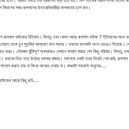
 বের হতো। পরবর্তী সময়ে তার প্রকাশনা বন্ধ হয়ে যায়। বিশ শতকের প্রথম দশক থেকেই 
শ বিভাগের সময় রূপলালের উত্তরাধিকারীরা কলকাতায় চলে যান।
 রূপলাল হাউজের ইতিহাস। কিন্তু এখন কেমন আছে রূপলাল হাউজ ? ইতিহাসের সাথে বর্
ন দেয়াল থেকে চুন সুড়কির আস্তরণ খসে পড়ছে। ভবনের অনেকটা অংশ ভেঙেও গিয়েছে। দ
লোও ভাঙা। এইরকম ঝুঁকিপূর্ণ অবস্থায়ও সেখানে বসবাস করছে বেশ কিছু পরিবার। কিন্তু, 
। ভবনের নিচে গড়ে উঠেছে মসলার বাজার। সবশেষে একটা তথ্য দিয়েই শেষ করি, রূপলাল হাউজ
গাযোগ করতে চায় না কিংবা আগ্রহ দেখায় না। কারনটা সহজেই অনুমেয়.....
হাউজের আরো কিছু ছবি.....