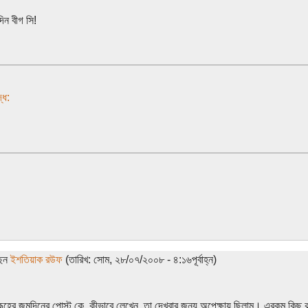
দিন বীগ সি!
ধে:
ছেন
ইশতিয়াক রউফ
(তারিখ: সোম, ২৮/০৭/২০০৮ - ৪:১৬পূর্বাহ্ন)
ূহের জন্মদিনের পোস্ট কে, কীভাবে লেখেন, তা দেখবার জন্য অপেক্ষায় ছিলাম। এরকম কিছু