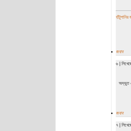
হাঁটুপানির
জবাব
৬ | লিখে
অদ্ভুত 
জবাব
৭ | লিখে