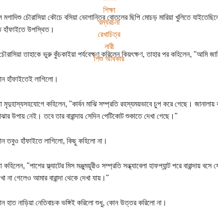
শিক্ষা
েল মগাদিশু চৌরাসিয়া কৌচে বসিয়া ভোগান্তির বোতলের ছিপি মোচড় মারিয়া খুলিতে যাইতেছি
রম্যরচনা
ে হাঁফাইতে উপস্থিত।
রেখাচিত্র
নারী
 চৌরাসিয়া তাহাকে ভুরু কুঁচকাইয়া পর্যবেক্ষণ করিলেন কিয়ৎক্ষণ, তাহার পর কহিলেন, "আমি 
শিশু অধিকার
ান হাঁফাইতেই লাগিলো।
া মৃদুহাস্যসহযোগে কহিলেন, "কার্বন মাঝি সম্প্রতি রহস্যময়ভাবে চুপ করে গেছে। জানালায়
োঝার উপায় নেই। তবে তার বারান্দায় সেদিন পেটিকোট শুকাতে দেখা গেছে।"
ান তবুও হাঁফাইতে লাগিলো, কিছু কহিলো না।
 কহিলেন, "পাশের ফ্ল্যাটের মিস মঞ্জুময়ূরীও সম্প্রতি সন্ধ্যাবেলা হাফপ্যান্ট পরে বারান্দায়
খা না গেলেও আমার বারান্দা থেকে দেখা যায়।"
ান হাত নাড়িয়া নেতিবাচক ভঙ্গিই করিলো শুধু, কোন উত্তর করিলো না।