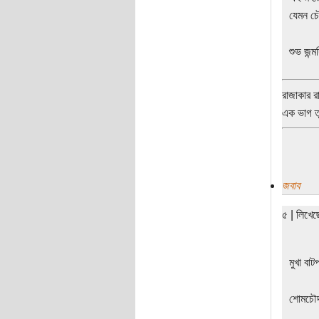
যেমন চৌ
শুভ জন্ম
রাজাকার র
এক ভাগ ত
জবাব
৫ | লিখে
মুখা বা
শোমচৌদা