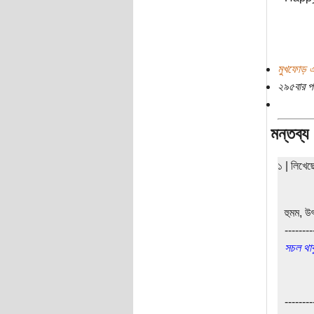
মুখফোড় এ
২৯৫বার প
মন্তব্য
১ | লিখে
হুমম, উ
--------
সচল থাকু
--------