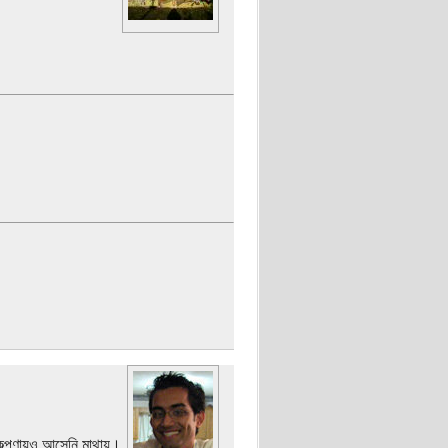
 কল্পণায়ও আসেনি মাথায়।