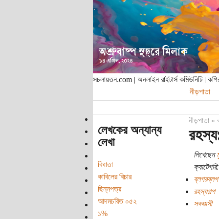
সচলায়তন.com | অনলাইন রাইটার্স কমিউনিটি | ক
নীড়পাতা
নীড়পাতা
»
লেখকের অন্যান্য
রহস্য
লেখা
লিখেছেন
বিধাতা
ক্যাটেগরি:
কাবিলের বিচার
ব্লগরব্লগ
ছিন্নপত্র
রহস্যগল্প
আদমচরিত ০৫২
সববয়সী
১%