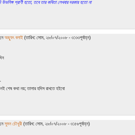
দি উভলিঙ্গ প্রাণী হতো, তবে তার কবিতা লেখবার দরকার হতো না
ছেন
অছ্যুৎ বলাই
(তারিখ: সোম, ২৮/০৭/২০০৮ - ৩:৩৩পূর্বাহ্ন)
দিন
-
কনই শেষ কথা নয়; তালার হদিস রাখতে হইবো
ছেন
সুমন চৌধুরী
(তারিখ: সোম, ২৮/০৭/২০০৮ - ৩:৫৬পূর্বাহ্ন)