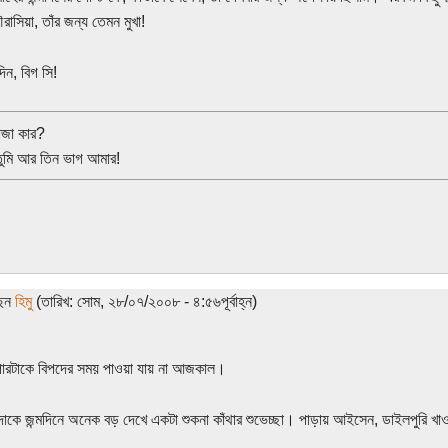
রাসিয়া, তাঁর জন্য তেমন মুখা!
দিন, বিগ সি!
াজা কার?
ুমি আর তিন ভাগ আমার!
ছেন
হিমু
(তারিখ: সোম, ২৮/০৭/২০০৮ - ৪:৫৬পূর্বাহ্ন)
টপারটাকে বিপদের সময় পাওয়া যায় না আজকাল।
কে জন্মদিনে অনেক বড় দেখে একটা শুকনা কাঁথার শুভেচ্ছা। পাড়ায় আইসেন, ডাইলপুরি খা