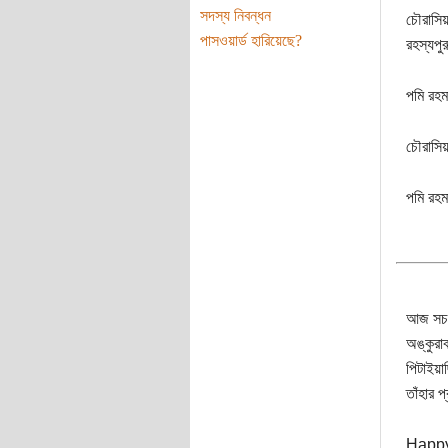
সদস্য নিবন্ধন
চৌরাসিয়
পাসওয়ার্ড হারিয়েছে?
রহস্যপু
পমি রহম
চৌরাসিয়
পমি রহম
আজ সচল 
অঙ্কুরা
পিটাইয়া
তাঁহার প
Happy