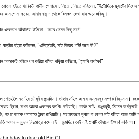
 বোতল হইতে খানিকটা পানীয় গেলাসে ঢালিতে ঢালিতে কহিলেন, "উল্টোদিকে ফ্ল্যাটের মিসেস অর
রুষ আনাগোনা করেন, আমার বারান্দা থেকে বিলক্ষণ দেখা যায় অনেককিছু।"
ান এতক্ষণে ঝাঁঝাইয়া উঠিলো, "আরে সেসব কিছু নয়!"
া গম্ভীর হইয়া কহিলেন, "এলিমেন্টারি, মাই ডিয়ার পমি! তবে কী?"
ান আরেকটি কৌচে ধপ করিয়া বসিয়া পড়িয়া কহিলো, "হ্যাপি বার্থডে!"
শোহেইল মতাহির চৌধুরীর জন্মদিন। তাঁহার সহিত আমার অম্লমধুর সম্পর্ক বিদ্যমান। বহুকাল প
বস্থায় ছিলো, তখন আমরা একত্রে ব্লগিং করিয়াছি। কার্বন মাঝি, মঞ্জুময়ূরী, মিসেস অর্ধকুমা
ছি, বহু ছাগলকে পদাঘাতে ঠান্ডা রাখিয়াছি। সচলায়তনে শৃগাল বা ছাগল নাই বলিয়া আজ আমি 
্রতি আমার বন্ধুভাব বিন্দুমাত্র কমে নাই। জন্মদিনে তাই এই গল্পটি তাঁহাকে উৎসর্গ করিলাম।
 birthday to dear old Big C!