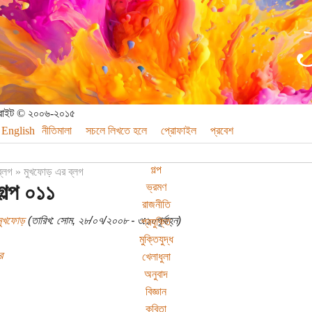
পিরাইট © ২০০৬-২০১৫
English
নীতিমালা
সচলে লিখতে হলে
প্রোফাইল
প্রবেশ
গল্প
ব্লগ
»
মুখফোড় এর ব্লগ
গল্প ০১১
ভ্রমণ
রাজনীতি
মুখফোড়
(তারিখ: সোম, ২৮/০৭/২০০৮ - ৩:১০পূর্বাহ্ন)
প্রযুক্তি
মুক্তিযুদ্ধ
র
খেলাধুলা
অনুবাদ
বিজ্ঞান
কবিতা