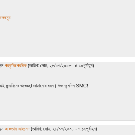
 জলদস্যু
ছেন
প্রকৃতিপ্রেমিক
(তারিখ: সোম, ২৮/০৭/২০০৮ - ৫:১০পূর্বাহ্ন)
এই জন্মদিনের শুভেচ্ছা জানানোর ধরন। শুভ জন্মদিন SMC!
ছেন
আকতার আহমেদ
(তারিখ: সোম, ২৮/০৭/২০০৮ - ৭:১৬পূর্বাহ্ন)