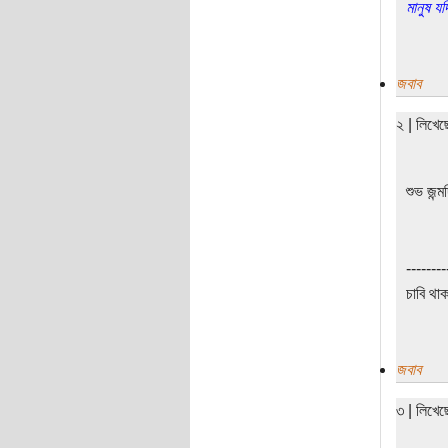
মানুষ য
জবাব
২ | লিখে
শুভ জন্ম
--------
চাবি থা
জবাব
৩ | লিখে