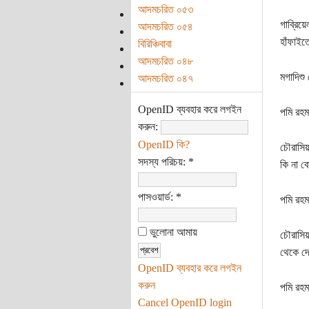
আদমচরিত ০৫৩
গাব্রিয়
আদমচরিত ০৫৪
হাঁফাইত
বিরিঞ্চিবাবা
আদমচরিত ০৪৮
মগাদিশু
আদমচরিত ০৪৭
OpenID ব্যবহার করে লগইন
পমি রহম
করুন:
OpenID কি?
চৌরাসিয়
সদস্য পরিচয়:
*
কি না ব
পাসওয়ার্ড:
*
পমি রহম
ভুলোনা আমায়
চৌরাসিয়া
থেকে দে
OpenID ব্যবহার করে লগইন
করুন
পমি রহম
Cancel OpenID login