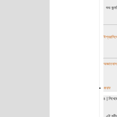
শুভ জন্ম
ঈশ্বরাসিদ্
অজ্ঞাতবাস
জবাব
৪ | লিখে
এই মহীর