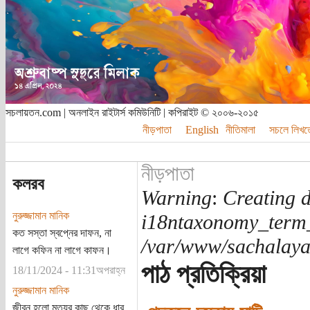
সচলায়তন.com | অনলাইন রাইটার্স কমিউনিটি | কপিরাইট © ২০০৬-২০১৫
নীড়পাতা
English
নীতিমালা
সচলে লিখত
নীড়পাতা
কলরব
Warning
:
Creating d
নুরুজ্জামান মানিক
i18ntaxonomy_term
কত সস্তা স্বপ্নের দাফন, না
/var/www/sachalayat
লাগে কফিন না লাগে কাফন।
পাঠ প্রতিক্রিয়া
18/11/2024 - 11:31অপরাহ্ন
নুরুজ্জামান মানিক
জীবন হলো মৃত্যুর কাছ থেকে ধার