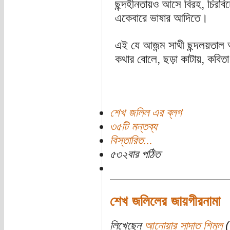
ছন্দহীনতায়ও আসে বিরহ, চিরবিচ্ছ
একেবারে ভাষার আদিতে।
এই যে আজন্ম সাথী ছন্দলয়তাল
কথার বোলে, ছড়া কাটায়, কবিতা 
শেখ জলিল এর ব্লগ
৩৫টি মন্তব্য
বিস্তারিত...
৫৩২বার পঠিত
শেখ জলিলের জায়গীরনামা
লিখেছেন
আনোয়ার সাদাত শিমুল
(