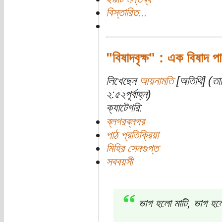
বিস্তারিত...
"বিষাদবৃক্ষ" : এক বিষাদ প
লিখেছেন
আয়নামতি
[অতিথি] (তার
২:৫২পূর্বাহ্ন)
ক্যাটেগরি:
ব্লগরব্লগর
পাঠ প্রতিক্রিয়া
মিহির সেনগুপ্ত
সববয়সী
ভাগ হলো মাটি, ভাগ হ