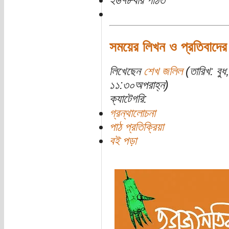
২৬৭৮বার পঠিত
সময়ের লিখন ও প্রতিবাদে
লিখেছেন
শেখ জলিল
(তারিখ: বু
১১:৩০অপরাহ্ন)
ক্যাটেগরি:
গ্রন্থালোচনা
পাঠ প্রতিক্রিয়া
বই পড়া