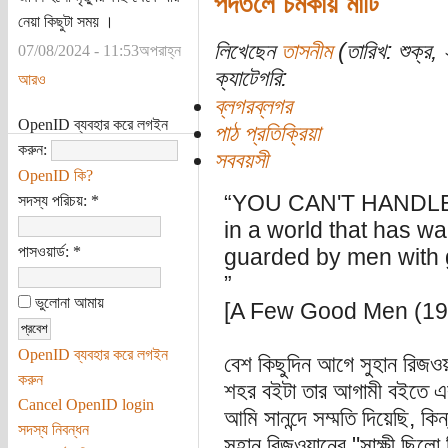
পদতলে চমকায় মাটি
নেয়া কিছুটা সময় ।
লিখেছেন
তাসনীম
(তারিখ: শুক্র, 
07/08/2024 - 11:53অপরাহ্ন
ক্যাটেগরি:
আরও
ব্লগরব্লগর
OpenID ব্যবহার করে লগইন
পাঠ প্রতিক্রিয়া
করুন:
সববয়সী
OpenID কি?
“YOU CAN'T HANDLE T
সদস্য পরিচয়:
*
in a world that has wa
পাসওয়ার্ড:
*
guarded by men with 
”
ভুলোনা আমায়
[A Few Good Men (19
OpenID ব্যবহার করে লগইন
বেশ কিছুদিন আগে সুহান রিজওয়
করুন
শহর বইটা তার আগামী বইতে এ
Cancel OpenID login
আমি সানন্দে সম্মতি দিয়েছি, ক
সদস্য নিবন্ধন
সুহান রিজওয়ানের "সাক্ষী ছিলো 