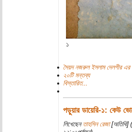
১
সৈয়দ নজরুল ইসলাম দেলগীর এর 
২০টি মন্তব্য
বিস্তারিত...
পড়ুয়ার ডায়েরি-১: কেউ ভ
লিখেছেন
তাহসিন রেজা
[অতিথি] (