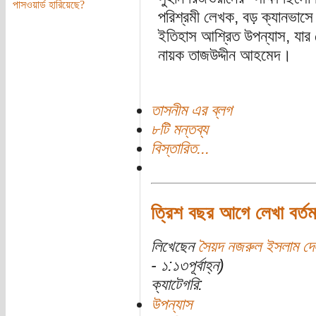
পাসওয়ার্ড হারিয়েছে?
পরিশ্রমী লেখক, বড় ক্যানভাসে 
ইতিহাস আশ্রিত উপন্যাস, যার 
নায়ক তাজউদ্দীন আহমেদ।
তাসনীম এর ব্লগ
৮টি মন্তব্য
বিস্তারিত...
ত্রিশ বছর আগে লেখা বর্তম
লিখেছেন
সৈয়দ নজরুল ইসলাম দে
- ১:১৩পূর্বাহ্ন)
ক্যাটেগরি:
উপন্যাস