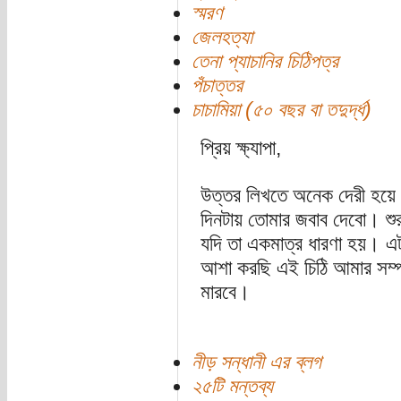
স্মরণ
জেলহত্যা
তেনা প্যাচানির চিঠিপত্র
পঁচাত্তর
চাচামিয়া (৫০ বছর বা তদুর্দ্ধ)
প্রিয় ক্ষ্যাপা,
উত্তর লিখতে অনেক দেরী হয়ে
দিনটায় তোমার জবাব দেবো। শু
যদি তা একমাত্র ধারণা হয়। এ
আশা করছি এই চিঠি আমার সম্প
মারবে।
নীড় সন্ধানী এর ব্লগ
২৫টি মন্তব্য