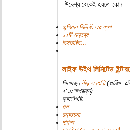
উদ্দেশ্য থেকেই হয়তো কোন
জুলিয়ান সিদ্দিকী এর ব্লগ
১২টি মন্তব্য
বিস্তারিত...
লাইফ উইথ লিমিটেড ইন্টার
লিখেছেন
নীড় সন্ধানী
(তারিখ: রব
২:৩১অপরাহ্ন)
ক্যাটেগরি:
গল্প
রম্যরচনা
মফিজ