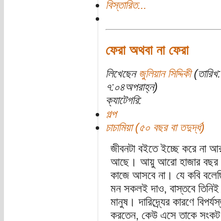
বিস্তারিত...
ফেরা অথবা না ফেরা
লিখেছেন
জুলিয়ান সিদ্দিকী
(তারিখ:
৭:০৪অপরাহ্ন)
ক্যাটেগরি:
গল্প
চাচামিয়া (৫০ বছর বা তদুর্দ্ধ)
জীবনটা বইতে ইচ্ছে করে না আর
আছে। আয়ু আরো হাজার বছর ব
কাজে আসবে না। যে কবি বলেছিল
মন সকলই দাও, বাস্তবে তিনিই 
মানুষ। দারিদ্র্যের কারণে বিপর
করতেন, কেউ এসে তাকে সংকট