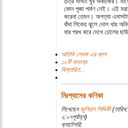
চৈত্র মাসটা খুব অকাজের। মাসে
কোন পূজা পার্বণ নেই। এই মর
করেনা তেমন। অগত্যা এমাসটায়
বাঁধা শিকেয় ঝুলে দোল খায় অবি
ধার পরখ করে দেখে ঢোলের ছা
অতিথি লেখক এর ব্লগ
১৮টি মন্তব্য
বিস্তারিত...
নিঃশ্বাসের কণিকা
লিখেছেন
জুলিয়ান সিদ্দিকী
(তারিখ:
২:০৭পূর্বাহ্ন)
ক্যাটেগরি: