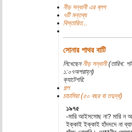
নীড় সন্ধানী এর ব্লগ
৭টি মন্তব্য
বিস্তারিত...
সোনার পাথর বাটি
লিখেছেন
নীড় সন্ধানী
(তারিখ: শন
১:০৭অপরাহ্ন)
ক্যাটেগরি:
গল্প
চাচামিয়া (৫০ বছর বা তদুর্দ্ধ)
১৯৭৫
-মারি আইসসোছ না? মারি ন আ
ইক্কাই ইক্কাই হাঁদদদে না ব্য