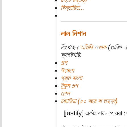
৫২টি মন্তব্য
বিস্তারিত...
লাল নিশান
লিখেছেন
অতিথি লেখক
(তারিখ: র
ক্যাটেগরি:
গল্প
উচ্ছেদ
গ্রাম বাংলা
টুকুন গল্প
ঢোল
চাচামিয়া (৫০ বছর বা তদুর্দ্ধ)
[justify] একটা বায়না পাওয়া