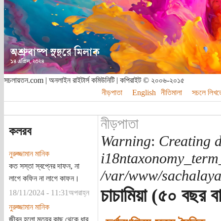
সচলায়তন.com | অনলাইন রাইটার্স কমিউনিটি | কপিরাইট © ২০০৬-২০১৫
নীড়পাতা
English
নীতিমালা
সচলে লিখত
নীড়পাতা
কলরব
Warning
:
Creating d
নুরুজ্জামান মানিক
i18ntaxonomy_term
কত সস্তা স্বপ্নের দাফন, না
/var/www/sachalayat
লাগে কফিন না লাগে কাফন।
চাচামিয়া (৫০ বছর বা 
18/11/2024 - 11:31অপরাহ্ন
নুরুজ্জামান মানিক
জীবন হলো মৃত্যুর কাছ থেকে ধার