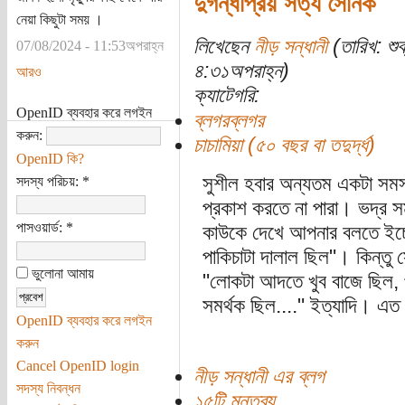
দুর্গন্ধপ্রিয় সত্য সৈনিক
নেয়া কিছুটা সময় ।
লিখেছেন
নীড় সন্ধানী
(তারিখ: শু
07/08/2024 - 11:53অপরাহ্ন
৪:৩১অপরাহ্ন)
আরও
ক্যাটেগরি:
OpenID ব্যবহার করে লগইন
ব্লগরব্লগর
করুন:
চাচামিয়া (৫০ বছর বা তদুর্দ্ধ)
OpenID কি?
সুশীল হবার অন্যতম একটা সমস
সদস্য পরিচয়:
*
প্রকাশ করতে না পারা। ভদ্র 
পাসওয়ার্ড:
*
কাউকে দেখে আপনার বলতে ইচ্ছে
পাকিচাটা দালাল ছিল"। কিন্তু 
ভুলোনা আমায়
"লোকটা আদতে খুব বাজে ছিল, প
সমর্থক ছিল...." ইত্যাদি। এ
OpenID ব্যবহার করে লগইন
করুন
Cancel OpenID login
নীড় সন্ধানী এর ব্লগ
সদস্য নিবন্ধন
১৫টি মন্তব্য