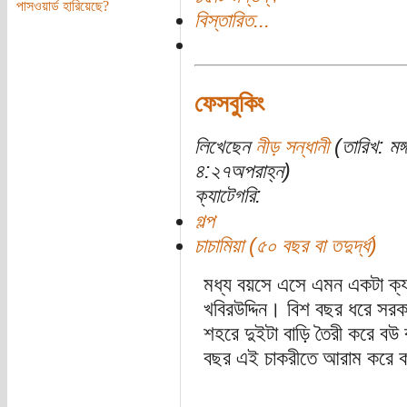
পাসওয়ার্ড হারিয়েছে?
বিস্তারিত...
ফেসবুকিং
লিখেছেন
নীড় সন্ধানী
(তারিখ: মঙ
৪:২৭অপরাহ্ন)
ক্যাটেগরি:
গল্প
চাচামিয়া (৫০ বছর বা তদুর্দ্ধ)
মধ্য বয়সে এসে এমন একটা ক্য
খবিরউদ্দিন। বিশ বছর ধরে সরকা
শহরে দুইটা বাড়ি তৈরী করে বউ 
বছর এই চাকরীতে আরাম করে ক