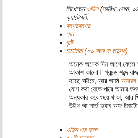
লিখেছেন
ওডিন
(তারিখ: সোম, ০
ক্যাটেগরি:
ব্লগরব্লগর
গান
বৃষ্টি
চাচামিয়া (৫০ বছর বা তদুর্দ্ধ)
অনেক অনেক দিন আগে ফেলে আস
আকাশ কালো। প্রচন্ড শব্দে বাজ 
হচ্ছে বাইরে, আর আমি
আয়রন 
যোগ করা যেতে পারে আমার তৎকা
অন্ধকার করে শুয়ে থাকা, আর খ
উইথ আ লার্জ ড্যাব অফ টমাট
ওডিন এর ব্লগ