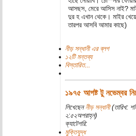
হাঁছে নোয়াবি। চো**নীর ফোয়া
আসছস, মেরে আসিস নাই? মাইর
দুর হ এখান থেকে। মাইর খেয়ে 
তারপর আসবি আমার কাছে)
নীড় সন্ধানী এর ব্লগ
১২টি মন্তব্য
বিস্তারিত...
১৯৭৫ আগষ্ট টু নভেম্বর নি
লিখেছেন
নীড় সন্ধানী
(তারিখ: শন
২:৫২অপরাহ্ন)
ক্যাটেগরি:
মুক্তিযুদ্ধ