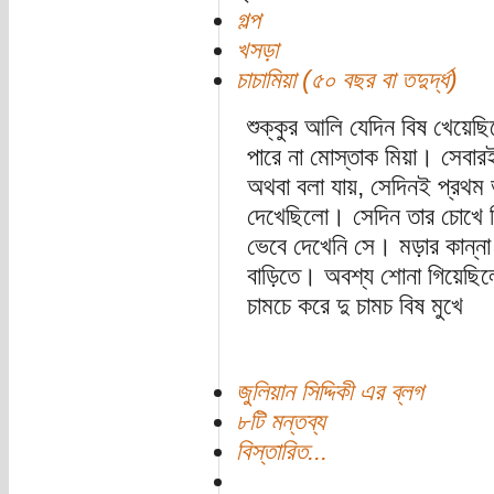
গল্প
খসড়া
চাচামিয়া (৫০ বছর বা তদুর্দ্ধ)
শুক্কুর আলি যেদিন বিষ খেয়েছ
পারে না মোস্তাক মিয়া। সেবার
অথবা বলা যায়, সেদিনই প্রথম
দেখেছিলো। সেদিন তার চোখে বিস
ভেবে দেখেনি সে। মড়ার কান্ন
বাড়িতে। অবশ্য শোনা গিয়েছিলো
চামচে করে দু চামচ বিষ মুখে
জুলিয়ান সিদ্দিকী এর ব্লগ
৮টি মন্তব্য
বিস্তারিত...