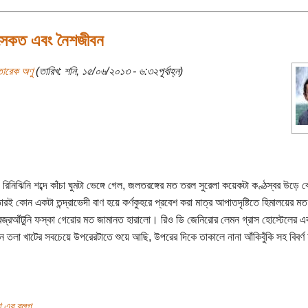
সৈকত এবং নৈশজীবন
তারেক অণু
(তারিখ: শনি, ১৫/০৬/২০১৩ - ৬:৩২পূর্বাহ্ন)
 রিনিঝিনি শব্দে কাঁচা ঘুমটা ভেঙ্গে গেল, জলতরঙ্গের মত তরল সুরেলা কয়েকটা কণ্ঠস্বর উড়ে বে
ারই কোন একটা তন্দ্রাভেদী বাণ হয়ে কর্ণকুহরে প্রবেশ করা মাত্র আপাতদৃষ্টিতে হিমালয়ের 
 বজ্রআঁটুনি ফস্কা গেরোর মত জামানত হারালো। রিও ডি জেনিরোর লেমন গ্রাস হোস্টেলের 
িন তলা খাটের সবচেয়ে উপরেরটাতে শুয়ে আছি, উপরের দিকে তাকালে নানা আঁকিবুঁকি সহ বিবর্ণ
 এর ব্লগ