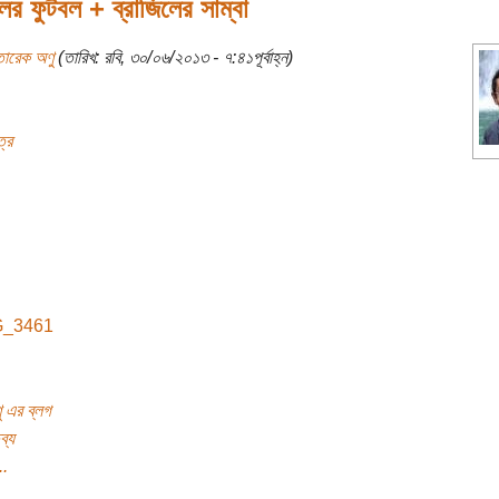
লের ফুটবল + ব্রাজিলের সাম্বা
তারেক অণু
(তারিখ: রবি, ৩০/০৬/২০১৩ - ৭:৪১পূর্বাহ্ন)
্র
 এর ব্লগ
ব্য
..