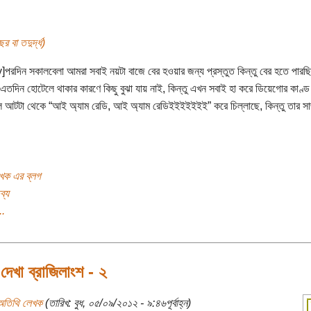
র বা তদুর্দ্ধ)
y]পরদিন সকালবেলা আমরা সবাই নয়টা বাজে বের হওয়ার জন্য প্রস্তুত কিন্তু বের হতে পারছি 
তদিন হোটেলে থাকার কারণে কিছু বুঝা যায় নাই, কিন্তু এখন সবাই হা করে ডিয়েগোর কাণ্
 আটটা থেকে “আই অ্যাম রেডি, আই অ্যাম রেডিইইইইইইই” করে চিল্লাছে, কিন্তু তার স
!
খক এর ব্লগ
ব্য
..
েখা ব্রাজিলাংশ - ২
অতিথি লেখক
(তারিখ: বুধ, ০৫/০৯/২০১২ - ৯:৪৬পূর্বাহ্ন)