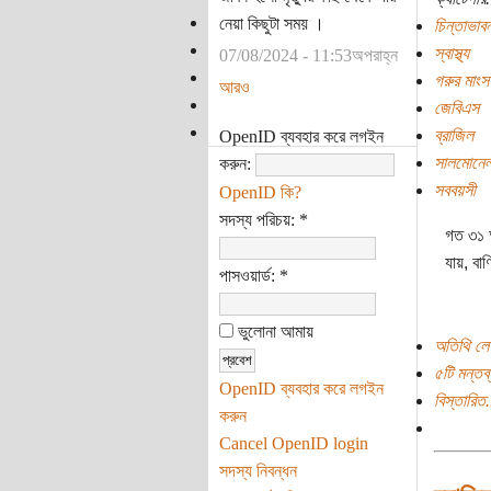
নেয়া কিছুটা সময় ।
চিন্তাভাবন
স্বাস্থ্য
07/08/2024 - 11:53অপরাহ্ন
গরুর মাংস
আরও
জেবিএস
ব্রাজিল
OpenID ব্যবহার করে লগইন
সালমোনেল
করুন:
সববয়সী
OpenID কি?
সদস্য পরিচয়:
*
গত ৩১ 
যায়, বাণ
পাসওয়ার্ড:
*
ভুলোনা আমায়
অতিথি লে
৫টি মন্তব্
OpenID ব্যবহার করে লগইন
বিস্তারিত.
করুন
Cancel OpenID login
সদস্য নিবন্ধন