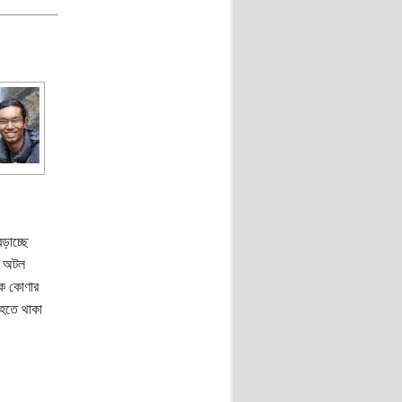
ড়াচ্ছে
মত অটল
এক কোণার
 হতে থাকা