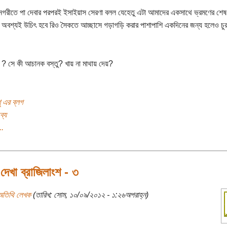
নগরীতে পা দেবার পরপরই ইসাইয়াস সেরণা বলল যেহেতু এটা আমাদের একসাথে ভ্রমণের শেষ 
অবশ্যই উচিৎ হবে রিও সৈকতে আচ্ছাসে গড়াগড়ি করার পাশাপাশি একদিনের জন্য হলেও চু
 ? সে কী আচানক বস্তু? খায় না মাথায় দেয়?
 এর ব্লগ
ব্য
..
েখা ব্রাজিলাংশ - ৩
অতিথি লেখক
(তারিখ: সোম, ১০/০৯/২০১২ - ১:২৬অপরাহ্ন)