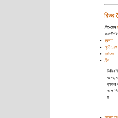
রিওর 
লিখেছেন
ক্যাটেগরি:
ভ্রমণ
স্মৃতিচারণ
ব্রাজিল
রিও
কিঙ্কিণী
ঘরময়, ত
ঘুমখানা
কক্ষে ত
ছ
তারেক অণু