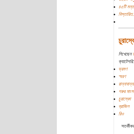
৪৫টি মন্ত
বিস্তারিত.
চুরাস্ক
লিখেছেন
ক্যাটেগরি:
ভ্রমণ
স্মরণ
রান্নাবান্না
গরুর মাংস
চুরাস্কো
ব্রাজিল
রিও
সতর্কীক