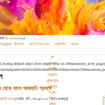
পিরাইট © ২০০৬-২০১৫
English
নীতিমালা
সচলে লিখতে হলে
প্রোফাইল
প্রবেশ
গল্প
ভ্রমণ
Creating default object from empty value
in
i18ntaxonomy_term_page(
রাজনীতি
sachalayatan/s6/sites/all/modules/i18n/i18ntaxonomy/i18ntaxonomy.p
ল
প্রযুক্তি
মুক্তিযুদ্ধ
খেলাধুলা
ল থেকে মাংস আমদানি প্রসঙ্গে
অনুবাদ
বিজ্ঞান
অতিথি লেখক
(তারিখ: শনি, ০৭/০৯/২০১৯ - ৪:৫২অপরাহ্ন)
কবিতা