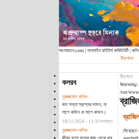
সচলায়তন.com | অনলাইন রাইটার্স কমিউনিটি | ক
নীড়পাতা
নীড়পাতা
কলরব
Warning
:
/var/www/
নুরুজ্জামান মানিক
ব্রাজি
কত সস্তা স্বপ্নের দাফন, না
লাগে কফিন না লাগে কাফন।
ব্রাজি
18/11/2024 - 11:31অপরাহ্ন
নুরুজ্জামান মানিক
লিখেছেন
জীবন হলো মৃত্যুর কাছ থেকে ধার
ক্যাটেগরি: