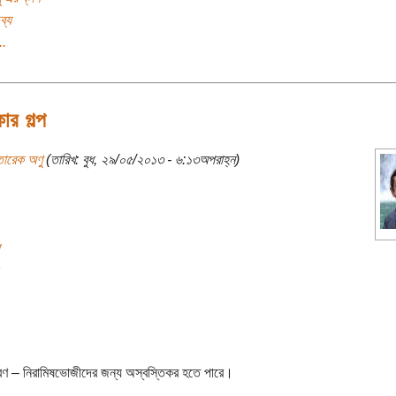
ব্য
..
োর গল্প
তারেক অণু
(তারিখ: বুধ, ২৯/০৫/২০১৩ - ৬:১৩অপরাহ্ন)
রণ – নিরামিষভোজীদের জন্য অস্বস্তিকর হতে পারে।