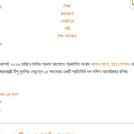
শিক্ষা
া
রম্যরচনা
রেখাচিত্র
নারী
শিশু অধিকার
া
আগস্ট ২০১৯ তারিখে দৈনিক প্রথম আলোতে প্রকাশিত সংবাদ
আসবে মাংস, যাবে পোশাক
থে
িজ্যমন্ত্রী টিপু মুনশির নেতৃত্বে ১৫ সদস্যের একটি প্রতিনিধি দল দক্ষিণ আমেরিকার বাণিজ্
খক এর ব্লগ
য
..