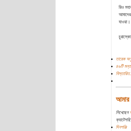
রিও মহা
আমাদের 
যাওয়া।
চুরাস্কো
তারেক অণু
৪৬টি মন্ত
বিস্তারিত.
আমার দ
লিখেছেন
ক্যাটেগরি:
দিনপঞ্জি