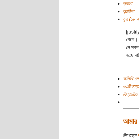
ভ্রমণ
ব্রাজিল
যুবা (১৮ বছ
[justif
থেকে। এ
সে সকাল
হচ্ছে না
অতিথি লে
৩৩টি মন্ত
বিস্তারিত.
আমার দ
লিখেছেন