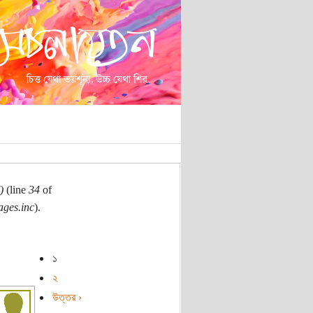
)
(line
34
of
ages.inc
).
১
২
উত্তর ›