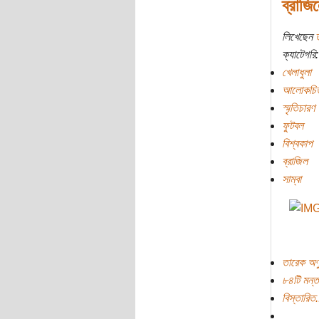
ব্রাজি
লিখেছেন
ক্যাটেগরি:
খেলাধুলা
আলোকচিত
স্মৃতিচারণ
ফুটবল
বিশ্বকাপ
ব্রাজিল
সাম্বা
তারেক অণু
৮৪টি মন্ত
বিস্তারিত.