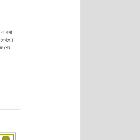
না বাসা
ড দেখছে।
াজ শেষ