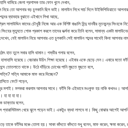
টে হাসি থামিয়ে জেলা প্রশাসক তার ফোন খুলে দেখান,
ন নিয়ে তো আপনার বড় চুলকানি ছিল ভাই। মালাউন লিখে সার্চ দিলে উইকিপিডিয়াতে আপনা
শব্দের ব্যাবহার বুঝাতে এইখানে লিখা আছে,
িল সালাউদ্দিন কাদের চৌধুরী নিজে আর এক বিশিষ্ট বাঙালি হিন্দু দানবীর নূতনচন্দ্র সিংহকে
দ্র সিংহের মৃত্যুতে শোক প্রকাশ করলে তাদের ভর্ত্সনা করে তিনি বলেন, সামান্য একটা মালা
 দেখেন, যেই মালাউন নিয়ে আপনার এত চুলকানি সেই মালাউন শব্দের সাথেই কিনা আপনার নাম
াৎ হাত তুলে সবার হাসি থামান। গম্ভীর গলায় বলেন,
হাসাহাসি হয়েছে। বেচারার উচিৎ শিক্ষা হয়েছে। এইবার একে ছেড়ে দেন। এবারে মতো ফাঁ
ন্দে তোতলাতে থাকে। উঠে দাঁড়িয়ে চোখের পানি মুছতে মুছতে বলে,
, সত্যি? সত্যি আমাকে মাফ করে দিচ্ছেন?
াসিতে ফেটে পড়েন,
ধুর মশাই। মশকরা করলাম আপনার সাথে। ফাঁসি কি এইভাবে মওকুফ হয় নাকি কখনও। আপনি
া। হা হা হা হা।
ে ডাক্তার বলেন,
িস প্যারাসিটামল খেয়ে ঝুলে পড়েন ভাই। একটুও ব্যথা লাগবে না। কিছু বোঝার আগেই আপনি 
ঁচড়ে তাকে ফাঁসির মঞ্চে তোলা হয়। সাকা কাঁদতে কাঁদতে শুধু বলেন, মাফ করেন, ক্ষমা করেন