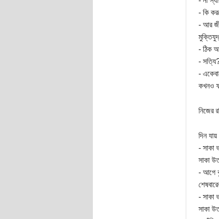
- না স্
- কি কর
- আর জী
মুক্তিয
- ঠিক 
- সত্যি
- একেবা
কখনও ফা
নিজের র
দিন যায়
- সাকা 
সাকা উ
- আগে ক
শেষবারে
- সাকা 
সাকা উত