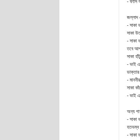
- ফাঁসি
জল্লাদ 
- সাকা 
সাকা উত
- সাকা 
তবে আপন
সাকা হাঁ
- ভাই 
ডাক্তার
- মাননী
সাকা কা
- ভাই 
অন্য পা
- সাকা 
হতভম্ব 
- সাকা 