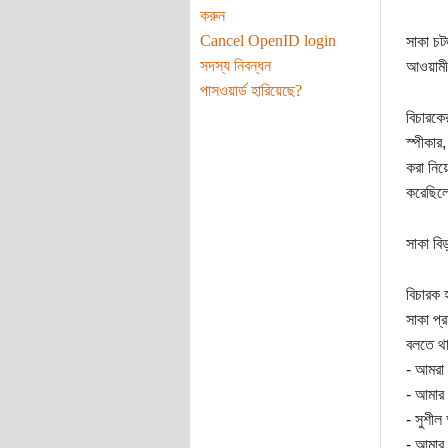
করুন
Cancel OpenID login
সাকা চট
সদস্য নিবন্ধন
আওয়ামী 
পাসওয়ার্ড হারিয়েছে?
বিচারকে
স্পীকার
করা নিয়
করেছিল
সাকা বি
বিচারক 
সাকা প্
বলতে থ
- আমরা 
- আমার 
- সুশীল 
- আমার 