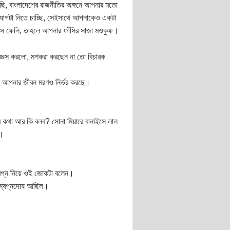
ছি, বাংলাদেশের রাজনীতির অঙ্গনে আপনার মতো
োগটা নিতে চাচ্ছি, সেইসাথে আপনাকেও একটা
সে ফেলি, তাহলে আপনার ফাঁসির সাজা মওকুফ।
জ্ঞেস করলো, মশকরা করছেন না তো বিচারক
র আপনার জীবন মরণও নির্ভর করছে।
 কথা আর কি বলব? সোনা মিয়ারে বানাইসে লাল
ে।
স্বপ্ন নিয়ে ওই জোকটা বলেন।
ার স্বপ্নদোষ আছিল।