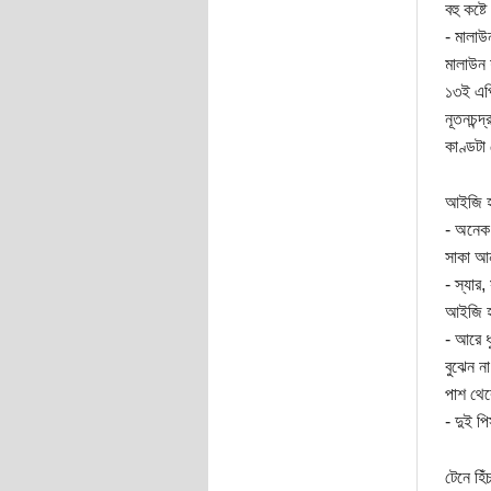
বহু কষ্
- মালাউ
মালাউন 
১৩ই এপ্র
নূতনচন্
কাণ্ডটা
আইজি হঠ
- অনেক 
সাকা আন
- স্যার
আইজি হ
- আরে 
বুঝেন ন
পাশ থেক
- দুই প
টেনে হি