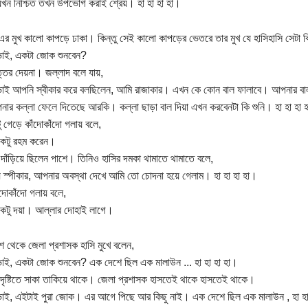
 যখন নিশ্চিত তখন উপভোগ করাই শ্রেয়। হা হা হা হা।
এর মুখ কালো কাপড়ে ঢাকা। কিন্তু সেই কালো কাপড়ের ভেতরে তার মুখ যে হাসিহাসি সেটা ক
ভাই, একটা জোক শুনবেন?
্তর দেয়না। জল্লাদ বলে যায়,
ভাই আপনি স্বীকার করে বলছিলেন, আমি রাজাকার। এখন কে কোন বাল ফালাবে। আপনার ব
ার কল্লা ফেলে দিতেছে আরকি। কল্লা ছাড়া বাল দিয়া এখন করবেনটা কি শুনি। হা হা হা 
টু গেড়ে কাঁদোকাঁদো গলায় বলে,
একটু রহম করেন।
 দাঁড়িয়ে ছিলেন পাশে। তিনিও হাসির দমকা থামাতে থামাতে বলে,
য় স্পীকার, আপনার অবস্থা দেখে আমি তো চোদনা হয়ে গেলাম। হা হা হা হা।
ঁদোকাঁদো গলায় বলে,
একটু দয়া। আল্লার দোহাই লাগে।
শ থেকে জেলা প্রশাসক হাসি মুখে বলেন,
ভাই, একটা জোক শুনবেন? এক দেশে ছিল এক মালাউন ... হা হা হা হা।
দৃষ্টিতে সাকা তাকিয়ে থাকে। জেলা প্রশাসক হাসতেই থাকে হাসতেই থাকে।
ভাই, এইটাই পুরা জোক। এর আগে পিছে আর কিছু নাই। এক দেশে ছিল এক মালাউন , হা হা