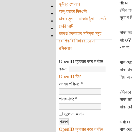
পারেন। 
ফুটন্ত গোলাপ
রসিক মা
অন্ধকারের দিনগুলি
সুযোগ দ
ঢাকার ঠুলা ... ঢাকার ঠুলা ... ভেরি
ভেরি স্মার্ট
সাকা অল
জাফর ইকবালের সমিস্যা সমূহ
সাহেব?
যে শিকারি শিকার চেনে না
- না না
রসিকলাল
OpenID ব্যবহার করে লগইন
পাশ থেক
করুন:
সাকা উৎ
OpenID কি?
মিয়া আ
সদস্য পরিচয়:
*
রসিকতা 
পাসওয়ার্ড:
*
সাকা ভা
সাকা ঢো
ভুলোনা আমায়
এবারের 
OpenID ব্যবহার করে লগইন
পাশ থে