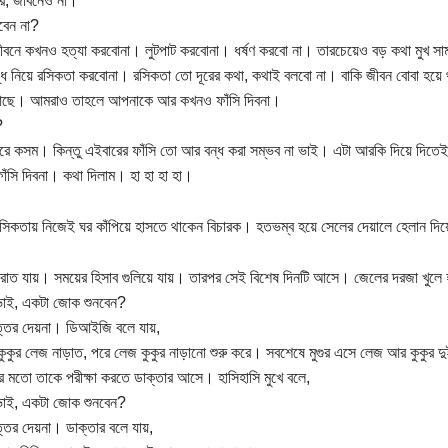
যার, জীবনেও না।
বেন না?
বনে কখনও হত্যা করবোনা। লুটপাট করবোনা। ধর্ষণ করবো না। তারচেয়েও বড় কথা মুখ স
ুদ্ধ নিয়ে রসিকতা করবোনা। রসিকতা তো দূরের কথা, কথাই বলবো না। বাকি জীবন বোবা হয়
আছে। আমরাও তাহলে আপনাকে আর কখনও ফাঁসি দিবনা।
?
রে কসম। কিন্তু এইবারের ফাঁসি তো আর বন্ধ করা সম্ভব না ভাই। এটা আরকি দিয়ে দি
ঁসি দিবনা। কথা দিলাম। হা হা হা হা।
সিকতায় নিজেই ঘর কাঁপিয়ে হাসতে থাকেন বিচারক। হতভম্ব হয়ে সেলের দেয়ালে হেলান দি
 রাত যায়। সময়ের হিসাব গুলিয়ে যায়। তারপর সেই বিশেষ দিনটি আসে। জেলের দরজা খুলে 
ভাই, একটা জোক শুনবেন?
ত্তর দেয়না। ডিআইজি বলে যায়,
ুকুর লেজ নাড়াত, পরে লেজ কুকুর নাড়ানো শুরু করে। সবশেষে মুগুর এসে লেজ আর কুকুর দুই
র মতো তাকে পরীক্ষা করতে ডাক্তার আসে। হাসিহাসি মুখে বলে,
ভাই, একটা জোক শুনবেন?
্তর দেয়না। ডাক্তার বলে যায়,