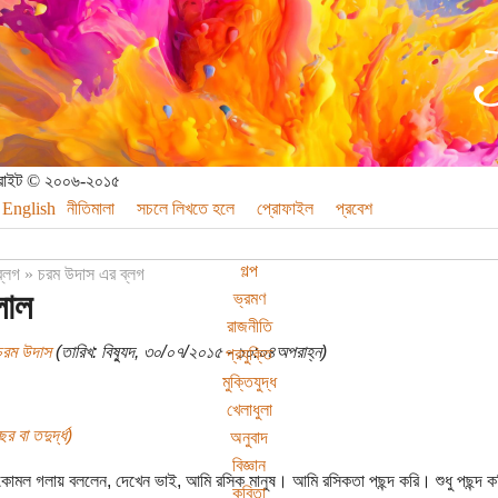
পিরাইট © ২০০৬-২০১৫
English
নীতিমালা
সচলে লিখতে হলে
প্রোফাইল
প্রবেশ
গল্প
ব্লগ
»
চরম উদাস এর ব্লগ
লাল
ভ্রমণ
রাজনীতি
চরম উদাস
(তারিখ: বিষ্যুদ, ৩০/০৭/২০১৫ - ১০:০৪অপরাহ্ন)
প্রযুক্তি
মুক্তিযুদ্ধ
খেলাধুলা
র বা তদুর্দ্ধ)
অনুবাদ
বিজ্ঞান
কোমল গলায় বললেন, দেখেন ভাই, আমি রসিক মানুষ। আমি রসিকতা পছন্দ করি। শুধু পছন্দ 
কবিতা