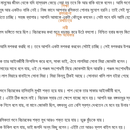
মানুষের জীবন থেকে যদি হাস্যরস কেড়ে নেয়া হয় তবে কি আর বাকি থাকে বলেন। আমি শুনে
শিক্ষা
নুষ আর একটাও নাকি নেই। নিজ কানে আপনার রসিকতা শোনার সুযোগ হয়নি। তাই সেই সুয
রম্যরচনা
িতে চাচ্ছি। সহজ ব্যাপার। আপনি আমাকে একটা কৌতুক বলবেন। সেটা শুনে যদি আমি হে
রেখাচিত্র
নারী
স ভঙ্গিতে শুয়ে ছিল। বিচারকের কথা শুনে ধড়মড় করে উঠে বসলো। নিশ্চিত হবার জন্য জি
শিশু অধিকার
, আমি মশকরা করছি না। তবে আপনি একটা মশকরা করবেন সেটাই চাচ্ছি। সেই মশকরার উপ
ে তার আইনজীবী ফিসফিস করে বলে, সাকা ভাই, ঐযে লালমিয়া সোনা মিয়া জোকটা বলেন।
সাহের সাথে বলে যায়, ওই যে পঞ্চম সংশোধনী মিয়ে জোকসটা ছিল আরকি। পঞ্চম সংশোধনীর
র লাল মিয়ারে বানাইসে সোনা মিয়া। মিয়া কিন্তু ঠিকই আছে। সোনাডা খালি লাল হইয়া গেছ
শুনে বিচারকের হাসিহাসি মুখটা শক্ত হয়ে যায়। পাশ থেকে তার সাকার আইনজীবী বলে,
ই। এইটা ঠিক জমে নাই। বিচারক স্যার তো ক্ষেপে যাচ্ছে মনে হয়। আপনি বরং বঙ্গবন্ধুর 
ঁক গিলে বলে যায়, না মানে জোকটা ছিল, বঙ্গবন্ধু এত বেশি স্বপ্ন দেখতেন যে মনে হয় উন
রসিকতা শুনে বিচারকের শক্ত মুখ আরও শক্ত হয়ে যায়। ভুরু কুঁচকে যায়।
কে উকিল বলে যায়, ভাই জলদি অন্য কিছু বলেন। এইটা তো আরও ফ্লপ খাইল মনে হয়।