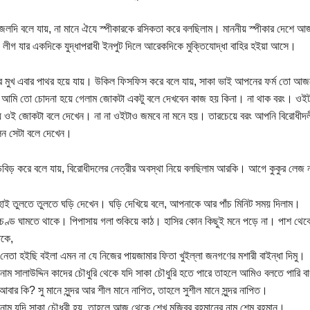
জলদি বলে যায়, না মানে ঐযে স্পীকারকে রসিকতা করে বলছিলাম। মাননীয় স্পীকার দেশে 
লীগ যার একদিকে যুদ্ধাপরাধী ইনপুট দিলে আরেকদিকে মুক্তিযোদ্ধা বাহির হইয়া আসে।
র মুখ এবার পাথর হয়ে যায়। উকিল ফিসফিস করে বলে যায়, সাকা ভাই আপনের ফর্ম তো আজ
, আমি তো চোদনা হয়ে গেলাম জোকটা একটু বলে দেখবেন কাজ হয় কিনা। না থাক বরং। ওই
ে ওই জোকটা বলে দেখেন। না না ওইটাও জমবে না মনে হয়। তারচেয়ে বরং আপনি বিরোধীদলী
েন সেটা বলে দেখেন।
ড়বিড় করে বলে যায়, বিরোধীদলের নেত্রীর অবস্থা নিয়ে বলছিলাম আরকি। আগে কুকুর লেজ না
হাই তুলতে তুলতে ঘড়ি দেখেন। ঘড়ি দেখিয়ে বলে, আপনাকে আর পাঁচ মিনিট সময় দিলাম।
রচণ্ড ঘামতে থাকে। পিপাসায় গলা শুকিয়ে কাঠ। হাসির কোন কিছুই মনে পড়ে না। পাশ থে
াকে,
নেতা হইছি বইলা এমন না যে নিজের পায়জামার ফিতা খুইল্লা জনগণের মশারী বাইন্ধা দিমু।
নাম সালাউদ্দিন কাদের চৌধুরি থেকে যদি সাকা চৌধুরি হতে পারে তাহলে আমিও বলতে পারি
আবার কি? সু মানে সুন্দর আর শীল মানে নাপিত, তাহলে সুশীল মানে সুন্দর নাপিত।
নাম যদি সাকা চৌধুরী হয়, তাহলে আজ থেকে শেখ মুজিবুর রহমানের নাম শেমু রহমান।