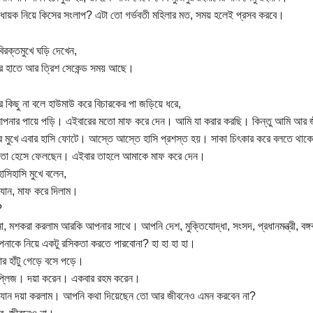
বাবধায়ক নিয়ে কিসের সংলাপ? এটা তো গর্ভবতী মহিলার মত, সময় হলেই প্রসব করবে।
বিরক্তমুখে ঘড়ি দেখেন,
র হাতে আর ত্রিশ সেকেন্ড সময় আছে।
 কিছু না বলে হাউমাউ করে বিচারকের পা জড়িয়ে ধরে,
 আপনার পায়ে পড়ি। এইবারের মতো মাফ করে দেন। আমি যা করার করছি। কিন্তু আমি আর 
র মুখে এবার হাসি ফোটে। আস্তে আস্তে হাসি প্রশস্ত হয়। সাকা চিৎকার করে বলতে থাকে
র তো হেসে ফেলছেন। এইবার তাহলে আমাকে মাফ করে দেন।
াসিহাসি মুখে বলেন,
 যান, মাফ করে দিলাম।
?
া, মশকরা করলাম আরকি আপনার সাথে। আপনি দেশ, মুক্তিযোদ্ধা, সংসদ, প্রধানমন্ত্রী, বঙ্গ
াকে নিয়ে একটু রসিকতা করতে পারবোনা? হা হা হা হা।
ার হাঁটু গেড়ে বসে পড়ে।
র প্লিজ। দয়া করেন। একবার রহম করেন।
া যান দয়া করলাম। আপনি কথা দিয়েছেন তো আর জীবনেও এমন করবেন না?