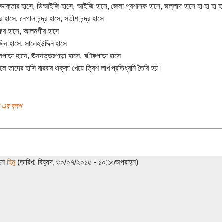
ডাক্তার হাসে, ডিআইজি হাসে, আইজি হাসে, জেলা প্রশাসক হাসে, জল্লাদ হাসে হা হা হা 
দ্র হাসে, নেপাল চন্দ্র হাসে, সতীশ চন্দ্র হাসে
র হাসে, আলমগীর হাসে
দিন হাসে, সালেহউদ্দিন হাসে
পাড়া হাসে, ঊনসত্তরপাড়া হাসে, বণিকপাড়া হাসে
লে তাদের হাসি বারবার ধাক্কা খেয়ে ত্রিশ লাখ প্রতিধ্বনি তৈরি হয়।
 এর ব্লগ
ছেন
হিমু
(তারিখ: বিষ্যুদ, ৩০/০৭/২০১৫ - ১০:১৩অপরাহ্ন)