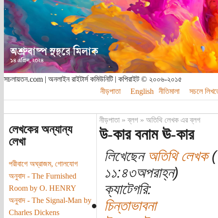
সচলায়তন.com | অনলাইন রাইটার্স কমিউনিটি | কপিরাইট © ২০০৬-২০১৫
নীড়পাতা
English
নীতিমালা
সচলে লিখত
নীড়পাতা
»
ব্লগ
»
অতিথি লেখক এর ব্লগ
লেখকের অন্যান্য
উ-কার বনাম ঊ-কার
লেখা
লিখেছেন
অতিথি লেখক
(
পরীবাগে অঘ্রাজম, গোলযোগ
১১:৪৩অপরাহ্ন)
অনুবাদ - The Furnished
ক্যাটেগরি:
Room by O. HENRY
অনুবাদ - The Signal-Man by
চিন্তাভাবনা
Charles Dickens