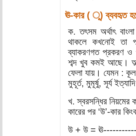
ঊ-কার ( ‍ূ) ব্যবহৃত হ
ক. তৎসম অর্থাৎ বাংলা
থাকলে কখনোই তা পা
ব্যাকরণগত প্রকরণ ও পদ
শব্দ খুব কমই আছে। অ
ফেলা যায়। যেমন : কূল, রূপ
মুহূর্ত, মুমূর্ষু, সূর্য ইত্যা
খ. স্বরসন্ধির নিয়মের 
কারের পর ‘উ’-কার কিং
উ + উ = ঊ----------