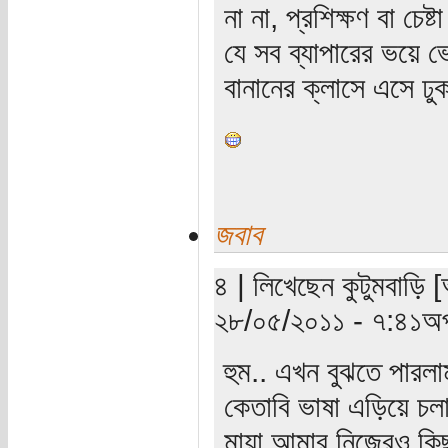
না না, প্রশিক্ষণ বা চেষ
যে সব ব্যাপারের ভয়ে
বানানের ক্লাসে এসে ঢ
জবাব
৪ | লিখেছেন কুটুমবাড়ি 
২৮/০৫/২০১১ - ৭:৪১অপ
হুম.. এখন বুঝতে পারল
কেতাবি ভাষা এড়িয়ে চল
মায়া আমার নিজেরও ক