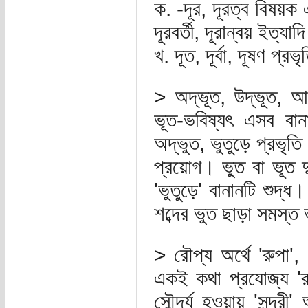
ক. -দূর, দূরত্ব বিষয়ক 
দূরবর্তী, দূরান্বয় ইত্যাদ
খ. দূত, দূর্বা, দূষণ প
> অদ্ভূত, উদ্ভূত, আবি
ভূত-ভবিষ্যৎ এসব বান
অদ্ভুত, ভুতুড়ে প্রভৃত
প্রয়োগ। ভুত বা ভূত দু
'ভুতুড়ে' বানানটি শুদ্
শব্দের ভুত ছাড়া সমস্ত
> রৌপ্য অর্থে 'রুপা', 
একই কথা প্রযোজ্য 'রুপ
সৌন্দর্য হওয়ায় 'সুন্দরী