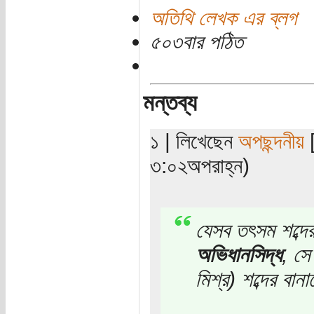
অতিথি লেখক এর ব্লগ
৫০৩বার পঠিত
মন্তব্য
১ | লিখেছেন
অপছন্দনীয়
[
৩:০২অপরাহ্ন)
যেসব তৎসম শব্দের
অভিধানসিদ্ধ
, সে
মিশ্র) শব্দের বানা