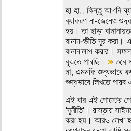
হা হা.. কিন্তু আপনি ব
ব্যাকরণ না-জেনেও শুদ
হয়। তা ছাড়া বানানায়তন
বানান-ভীতি দূর করা। এ
বানানালাপ করার। সফল 
বুঝতে পারছি।
তবে প
না, এমনকি শুদ্ধভাবে কথ
শুদ্ধভাবে লিখতে পারব
এই বার এই পোস্টের প
'দূর্নীতি'। রাস্তায় সাইন
করা হয়। আরও লেখা হয় 'ব
আগ্রাসন দেখে আমি স্ব