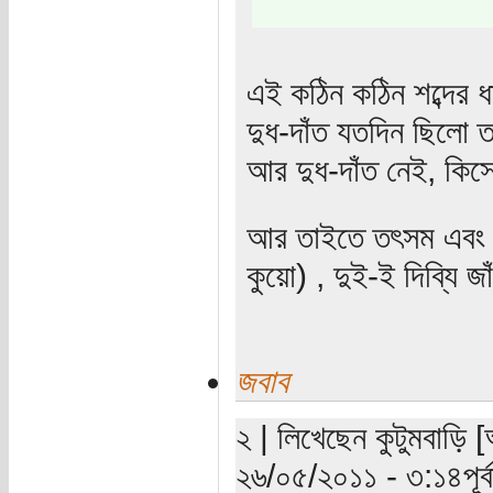
এই কঠিন কঠিন শব্দের 
দুধ-দাঁত যতদিন ছিলো
আর দুধ-দাঁত নেই, কি
আর তাইতে তৎসম এবং স
কুয়ো) , দুই-ই দিব্যি 
জবাব
২ | লিখেছেন কুটুমবাড়ি [
২৬/০৫/২০১১ - ৩:১৪পূর্ব