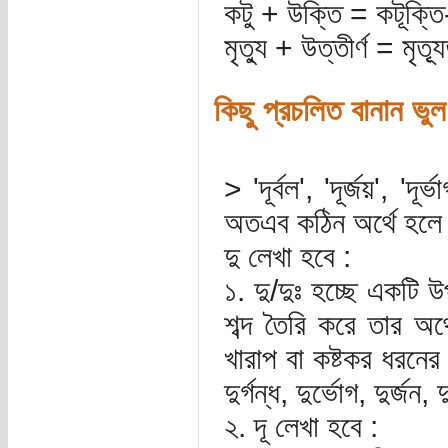
কটু + উক্তি = কটূক্তি--
মৃত্যু + উত্তীর্ণ = মৃত্যূ
কিছু প্রচলিত বানান ভুল
> 'দূর্বল', 'দূর্জয়', '
অতএব কঠিন অর্থে হলে দ
দু লেখা হবে :
১. দু/দুঃ হচ্ছে একটি উ
শব্দ তৈরি করে তার অর্থ
খারাপ বা কষ্টকর ধরনের ক
দুর্গন্ধ, দুর্ভোগ, দুর্জন,
২. দূ লেখা হবে :