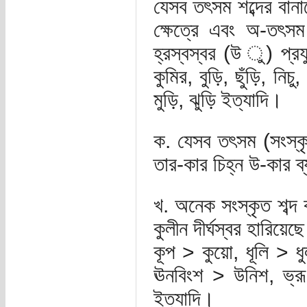
যেসব তৎসম শব্দের বানা
ক্ষেত্রে এবং অ-তৎসম 
হ্রস্বস্বর (উ ‍ু) প্রয
কুমির, বুড়ি, ছুঁড়ি, নিচ
মুড়ি, ঝুড়ি ইত্যাদি।
ক. যেসব তৎসম (সংস্কৃ
তার-কার চিহ্ন উ-কার ব্
খ. অনেক সংস্কৃত শব্দ 
কুলীন দীর্ঘস্বর হারিয
কূপ > কুয়ো, ধূলি > ধুল
ঊনবিংশ > উনিশ, ভ্রূ 
ইত্যাদি।