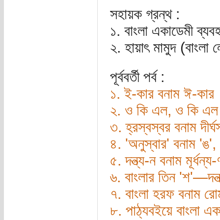
সহায়ক গ্রন্থ :
১. বাংলা একাডেমী ব্যব
২. হায়াৎ মামুদ (বাংলা
পূর্ববর্তী পর্ব :
১. ই-কার বনাম ঈ-কার
২. ও কি এল, ও কি এল
৩. হ্রস্বস্বর বনাম দীর্ঘ
৪. 'অনুস্বার' বনাম 'ঙ',
৫. দন্ত্য-ন বনাম মূর্ধন্য-
৬. বাংলার তিন 'শ'—দন্ত
৭. বাংলা হরফ বনাম 
৮. পাঠ্যবইয়ে বাংলা এক