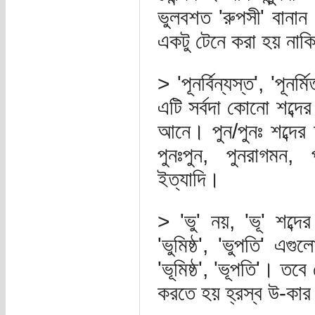
ভুলবশত 'রুপসী' বানান
একটু টেনে করা হয় নাক
> 'পূনর্বিন্যস্ত', 'পূন
এটি সর্বদা কোনো শব্দের 
আনে। পুন/পুনঃ শব্দের 
পুনঃপুন, পুনরাগমন, পুন
ইত্যাদি।
> 'ভু' নয়, 'ভূ' শব্দের
'ভুমিষ্ঠ', 'ভুপতি' এগ
'ভূমিষ্ঠ', 'ভূপতি'। তবে
করতে হয় হ্রস্ব উ-কার