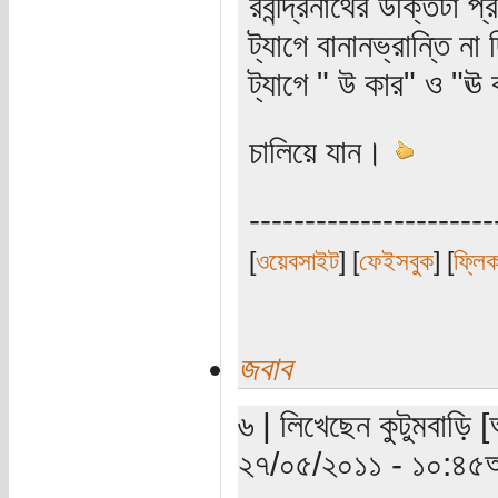
রবীন্দ্রনাথের উক্তিটা 
ট্যাগে বানানভ্রান্তি ন
ট্যাগে " উ কার" ও "ঊ 
চালিয়ে যান।
----------------------
[
ওয়েবসাইট
] [
ফেইসবুক
] [
ফ্লি
জবাব
৬ | লিখেছেন কুটুমবাড়ি [
২৭/০৫/২০১১ - ১০:৪৫অ