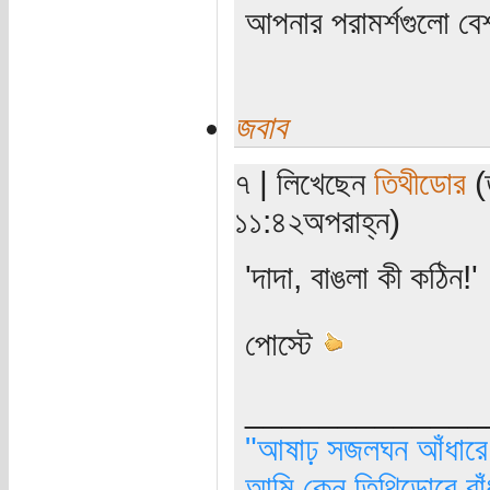
আপনার পরামর্শগুলো ব
জবাব
৭ | লিখেছেন
তিথীডোর
(ত
১১:৪২অপরাহ্ন)
'দাদা, বাঙলা কী কঠিন!'
পোস্টে
_____________
"আষাঢ় সজলঘন আঁধারে, 
আমি কেন তিথিডোরে বাঁ