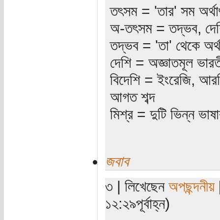
তৎসম = 'তার' সম অর্থাৎ 
অ-তৎসম = তদ্ভব, দেশি,
তদ্ভব = 'তা' থেকে অর্থ
দেশি = অজ্ঞাতমূল ভারতী
বিদেশি = ইংরেজি, আরবি,
আগত শব্দ
মিশ্র = দুটি ভিন্ন ভাষার
জবাব
৩ | লিখেছেন
অপছন্দনীয়
[
১২:২৯পূর্বাহ্ন)