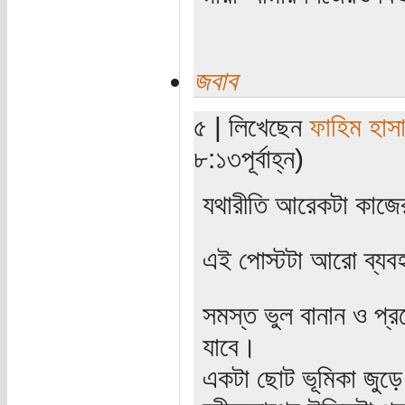
জবাব
৫ | লিখেছেন
ফাহিম হাস
৮:১৩পূর্বাহ্ন)
যথারীতি আরেকটা কাজে
এই পোস্টটা আরো ব্যবহ
সমস্ত ভুল বানান ও প্
যাবে।
একটা ছোট ভূমিকা জুড়ে