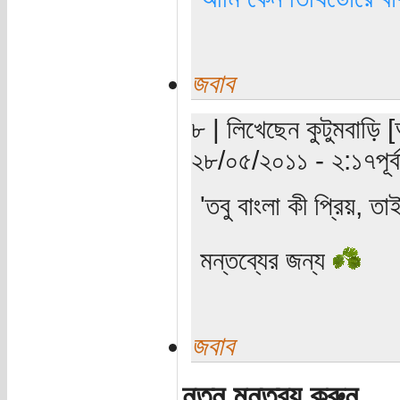
জবাব
৮ | লিখেছেন কুটুমবাড়ি 
২৮/০৫/২০১১ - ২:১৭পূর্ব
'তবু বাংলা কী প্রিয়, তা
মন্তব্যের জন্য
জবাব
নতুন মন্তব্য করুন