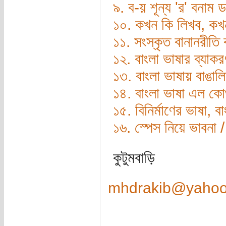
৯. ব-য় শূন্য 'র' বনাম ড
১০. কখন কি লিখব, কখ
১১. সংস্কৃত বানানরীতি 
১২. বাংলা ভাষার ব্যাক
১৩. বাংলা ভাষায় বাঙাল
১৪. বাংলা ভাষা এল কো
১৫. বিনির্মাণের ভাষা, ব
১৬. স্পেস নিয়ে ভাবনা
কুটুমবাড়ি
mhdrakib@yaho