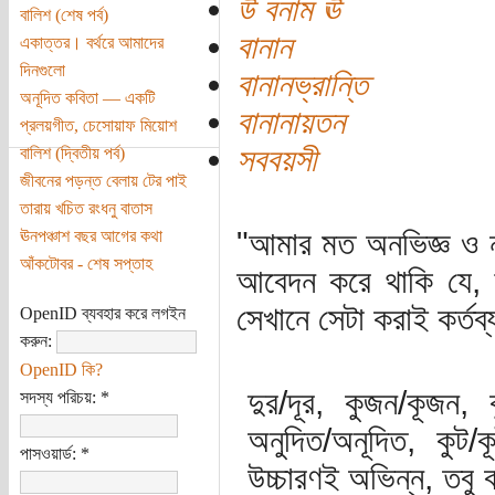
উ বনাম ঊ
বালিশ (শেষ পর্ব)
বানান
একাত্তর। বর্থরে আমাদের
দিনগুলো
বানানভ্রান্তি
অনূদিত কবিতা — একটি
বানানায়তন
প্রলয়গীত, চেসোয়াফ মিয়োশ
সববয়সী
বালিশ (দ্বিতীয় পর্ব)
জীবনের পড়ন্ত বেলায় টের পাই
তারায় খচিত রংধনু বাতাস
"আমার মত অনভিজ্ঞ ও 
ঊনপঞ্চাশ বছর আগের কথা
আঁকটোবর - শেষ সপ্তাহ
আবেদন করে থাকি যে, ব
সেখানে সেটা করাই কর্তব্
OpenID ব্যবহার করে লগইন
করুন:
OpenID কি?
দুর/দূর, কুজন/কূজন, ক
সদস্য পরিচয়:
*
অনুদিত/অনূদিত, কুট/ক
পাসওয়ার্ড:
*
উচ্চারণই অভিন্ন, তবু 