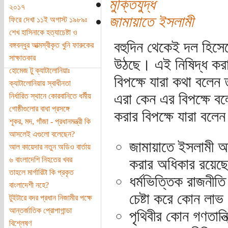
মুক্তিযুদ্ধ
২০১৭
জামায়াতে ইসলামী
ফিরে দেখা ১১ই অগাস্ট ১৯৮৯ঃ
শেখ হাসিনাকে হত্যাচেষ্টা ও
বহুদিন থেকেই দল হিসেব
বঙ্গবন্ধুর আত্মস্বীকৃত খুনি ফারুকের
সাক্ষাতকার
উঠছে। এই নিষিদ্ধ করার
হোমেজ টু ক্যাটালোনিয়াঃ
বিপক্ষে যারা কথা বলেন 
ক্যাটালোনিয়ায় স্বাধীনতা
এরা কেন এর বিপক্ষে ব
নির্ধারিত স্থানে কোরবানিতে ধর্মীয়
গোষ্ঠীগুলোর বাধা প্রসঙ্গে
করার বিপক্ষে যারা বলেন
শূকর, মদ, গাঁজা - প্রধানমন্ত্রী কি
আসলেই এগুলো বলেছেন?
জামায়াতে ইসলামী 
আল কায়েদার নতুন অডিও বার্তায়
৬ বাংলাদেশি নিহতের খবর
করার অধিকার রয়েছ
তাহলে মার্গারিটা কি প্রকৃত
ধর্মভিত্তিক রাজনীতি
বাংলাদেশী নহে?
চেষ্টা করে কোন লাভ
টুইটারে বদর প্রধান নিজামীর পক্ষে
আন্তর্জাতিক প্রোপাগান্ডা
পৃথিবীর কোন গণতান্
বিশ্লেষণ