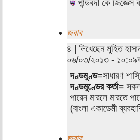
পান্ডবদা কে জিজ্ঞেস 
জবাব
৪ | লিখেছেন মুহিত হাসান
০৬/০৩/২০১৩ - ১০:০৯অ
দণ্ডমুণ্ড
=সাধারণ শাস্ত
দণ্ডমুণ্ডের কর্তা
= সকল 
পারেন মারলে মারতে পা
(বাংলা একাডেমী ব্যবহা
জবাব