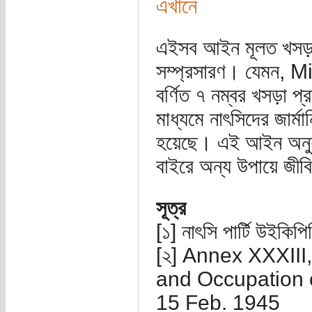
এখানে
এইসব আইন মূলত খসড়া 
সম্প্রসারণ। যেমন,
বর্ণিত ৭ নম্বর খসড়া প্
মাধ্যমে নাৎসিদের জার্
হয়েছে। এই আইন অনুযায
বাইরে অন্য উপায়ে জীবি
সূত্র
[১] নাৎসি পার্টি উইকিপি
[২] Annex XXXIII,
and Occupation 
15 Feb. 1945