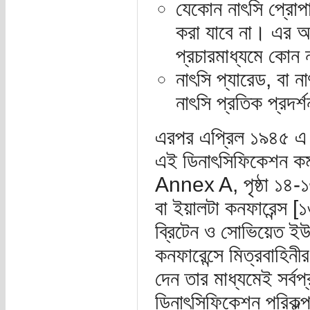
যেকোন নাৎসি প্রোপাগ
করা যাবে না। এর আও
প্রচারমাধ্যমে কোন 
নাৎসি প্যারেড, বা ন
নাৎসি প্রতিক প্রদর্
এরপর এপ্রিল ১৯৪৫ এ
এই ডিনাৎসিফিকেশন কর্ম
Annex A, পৃষ্ঠা ১৪-১৬]
বা ইয়ালটা কনফারেন্স [১
ব্রিটেন ও সোভিয়েত ইউ
কনফারেন্সে মিত্রবাহিনী
দেন তার মাধ্যমেই সর্ব
ডিনাৎসিফিকেশন পরিকল্