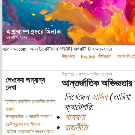
সচলায়তন.com | অনলাইন রাইটার্স কমিউনিটি | কপিরাইট © ২০০৬-২০১৫
নীড়পাতা
English
নীতিমালা
সচলে লিখত
নীড়পাতা
»
ব্লগ
»
হাসিব এর ব্লগ
লেখকের অন্যান্য
আন্তর্জাতিক অভিজ্ঞতার
লেখা
লিখেছেন
হাসিব
(তারিখ: 
ব্যবিলন ব্যরলিনে তৎকালীন জার্মান
ক্যাটেগরি:
সমাজ
গবেষণা
সাম্প্রদায়িক ও সন্ত্রাসী আলাপে
ফেইসবুকের সহনশীলতা
রাজনীতি
রোহিঙ্গা প্রত্যাবর্তন ব্যবস্থাপত্র