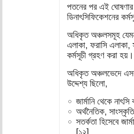
পতনের পর এই ঘোষণার 
ডিনাৎসিফিকেশনের কর্মস
অধিকৃত অঞ্চলসমূহ যেম
এলাকা, ফরাসি এলাকা, 
কর্মসূচী গ্রহণ করা হয়।
অধিকৃত অঞ্চলভেদে এসব
উদ্দেশ্য ছিলো,
জার্মানি থেকে নাৎসি 
অর্থনৈতিক, সাংস্কৃত
সতর্কতা হিসেবে জার্মা
[১২]