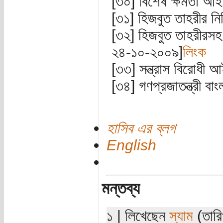
[৩০] বিশেষ ক্ষমতা আ
[৩১] হিজবুত তাহরীর 
[৩২] হিজবুত তাহরীরসহ
২৪-১০-২০০৯]
লিংক
[৩৩] সন্ত্রাস বিরোধী
[৩৪] গণপ্রজাতন্ত্রী ব
হাসিব এর ব্লগ
English
মন্তব্য
১ | লিখেছেন
স্যাম
(তারি