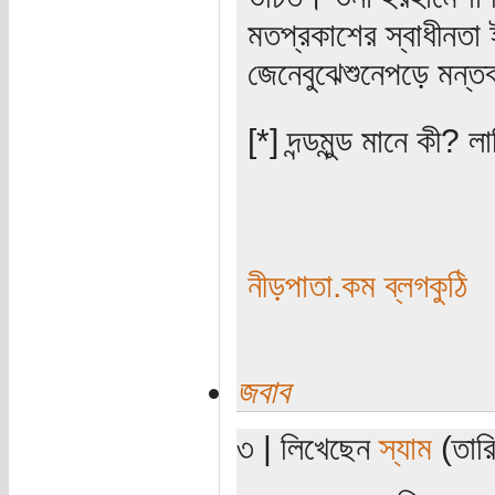
মতপ্রকাশের স্বাধীনতা
জেনেবুঝেশুনেপড়ে মন্ত
[*] দন্ডমুন্ড মানে কী? ল
নীড়পাতা.কম ব্লগকুঠি
জবাব
৩ | লিখেছেন
স্যাম
(তারি