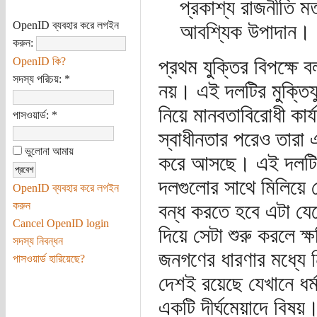
প্রকাশ্য রাজনীতি ম
OpenID ব্যবহার করে লগইন
আবশ্যিক উপাদান।
করুন:
OpenID কি?
প্রথম যুক্তির বিপক্ষে 
সদস্য পরিচয়:
*
নয়। এই দলটির মুক্তিযু
নিয়ে মানবতাবিরোধী কা
পাসওয়ার্ড:
*
স্বাধীনতার পরেও তারা একধ
ভুলোনা আমায়
করে আসছে। এই দলটির
দলগুলোর সাথে মিলিয়ে 
OpenID ব্যবহার করে লগইন
করুন
বন্ধ করতে হবে এটা যে
Cancel OpenID login
দিয়ে সেটা শুরু করলে ক
সদস্য নিবন্ধন
জনগণের ধারণার মধ্যে ন
পাসওয়ার্ড হারিয়েছে?
দেশই রয়েছে যেখানে ধর
একটি দীর্ঘমেয়াদে বিষ