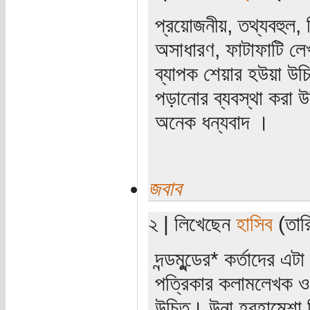
প্রয়োজনীয়, তথ্যবহুল, শি
অসাধারণ, ফাটাফাটি লে
ব্যাপক শেয়ার হউয়া উচি
পড়ানোর ব্যবস্থা করা 
অনেক ধন্যবাদ ।
জবাব
২ | লিখেছেন
হাসিব
(তার
দন্ডমুন্ডের* কর্তাদের
পত্রিকার কলামলেখক ও
উচিত। উনা হরহামেশা হি