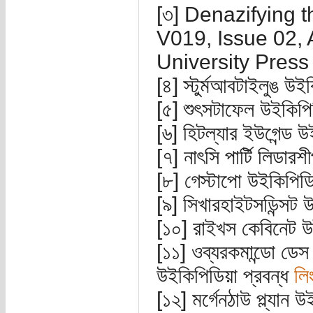
[৩] Denazifying t
V019, Issue 02, 
University Press
[৪] স্টুর্মআবটাইলুঙ উইক
[৫] শুৎসটাফেল উইকিপিড
[৬] হিটল্যার ইউগেন্ড উ
[৭] নাৎসি পার্টি লিডারশ
[৮] গেস্টাপো উইকিপিডি
[৯] সিখারহাইটসডিন্সট উ
[১০] রাইখস কেবিনেট উই
[১১] ওব্যরকমান্ডো
উইকিপিডিয়া প্রবন্ধ
লি
[১২] মর্গেনঠাউ প্ল্যান 