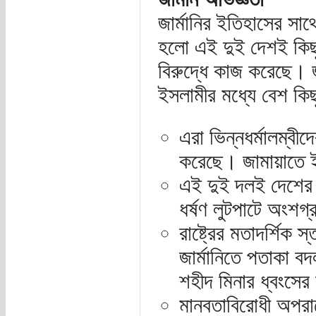
জার্মানির ইতিহাসের সা
হলো এই দুই দেশই কিছুস
বিরুদ্ধে কাজ করেছে। জা
ইসলামীর মধ্যে বেশ কিছ
এরা ভিন্নধর্মালম্বী
করেছে। জামায়াতে
এই দুই দলই দেশের মা
ধর্ষণ লুটপাটে অংশ
রাষ্ট্রের মতাদর্শিক
জার্মানিতে পতাকা ব
শহীদ মিনার ধ্বংসে
মানবতাবিরোধী অপরাধ