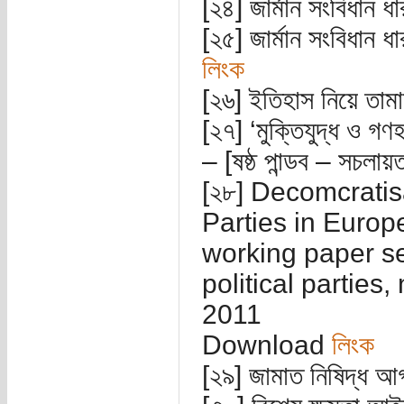
[২৪] জার্মান সংবিধান ধ
[২৫] জার্মান সংবিধান 
লিংক
[২৬] ইতিহাস নিয়ে তাম
[২৭] ‘মুক্তিযুদ্ধ ও গণ
– [ষষ্ঠ পান্ডব – সচলায
[২৮] Decomcratisa
Parties in Europ
working paper ser
political parties,
2011
Download
লিংক
[২৯] জামাত নিষিদ্ধ আ