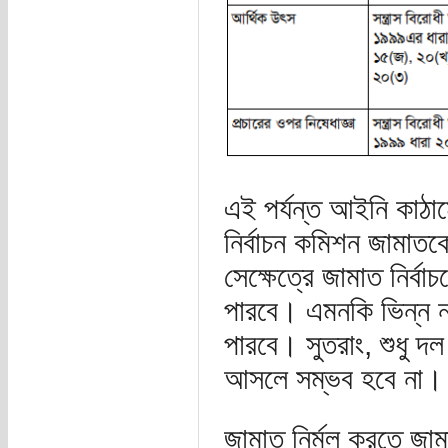
এই পর্যন্ত আইনি কাঠা
নির্বাচন কমিশন জামাতক
সেক্ষেত্রে জামাত নির্বা
পারবে। এমনকি ভিন্ন না
পারবে। সুতরাং, শুধু দল
আসলে সম্ভব হবে না।
জামাত নির্মূল করতে জা