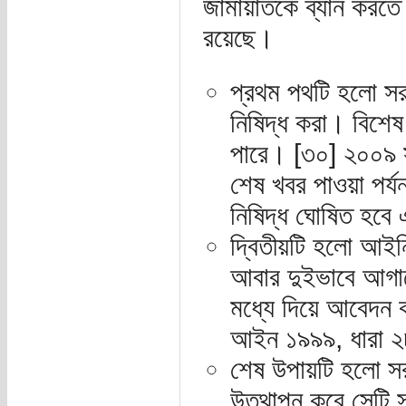
জামায়াতকে ব্যান করতে
রয়েছে।
প্রথম পথটি হলো সরাসর
নিষিদ্ধ করা। বিশেষ
পারে। [৩০] ২০০৯ স
শেষ খবর পাওয়া পর
নিষিদ্ধ ঘোষিত হব
দ্বিতীয়টি হলো আইন
আবার দুইভাবে আগান
মধ্যে দিয়ে আবেদন ক
আইন ১৯৯৯, ধারা ২
শেষ উপায়টি হলো সর
উত্থাপন করে সেটি স