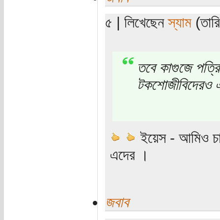
৫ | লিখেছেন
স্যাম
(তারি
তবে কাগুজে পত্র
টকশোজীবিদেরও 
ইয়েস - আমিও চাই
এদের ।
জবাব