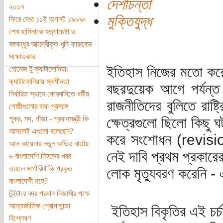
দেশচিন্তা
২০১৭
মুক্তিযুদ্ধ
ফিরে দেখা ১১ই অগাস্ট ১৯৮৯ঃ
শেখ হাসিনাকে হত্যাচেষ্টা ও
বঙ্গবন্ধুর আত্মস্বীকৃত খুনি ফারুকের
সাক্ষাতকার
ইতিহাস নিজের মতো করে
হোমেজ টু ক্যাটালোনিয়াঃ
ক্যাটালোনিয়ায় স্বাধীনতা
বছরদুয়েক আগে পর্যন্ত 
নির্ধারিত স্থানে কোরবানিতে ধর্মীয়
রাজনীতিদের বুলিতে রাষ্ট
গোষ্ঠীগুলোর বাধা প্রসঙ্গে
শূকর, মদ, গাঁজা - প্রধানমন্ত্রী কি
ক্ষেত্রগুলো ছিলো কিছ
আসলেই এগুলো বলেছেন?
করে সংশোধন (revision
আল কায়েদার নতুন অডিও বার্তায়
নেই দাবি প্রথম প্রকারে
৬ বাংলাদেশি নিহতের খবর
তাহলে মার্গারিটা কি প্রকৃত
লোক মৃত্যুবরণ করেনি -
বাংলাদেশী নহে?
টুইটারে বদর প্রধান নিজামীর পক্ষে
আন্তর্জাতিক প্রোপাগান্ডা
ইতিহাস বিকৃতির এই চর্
বিশ্লেষণ