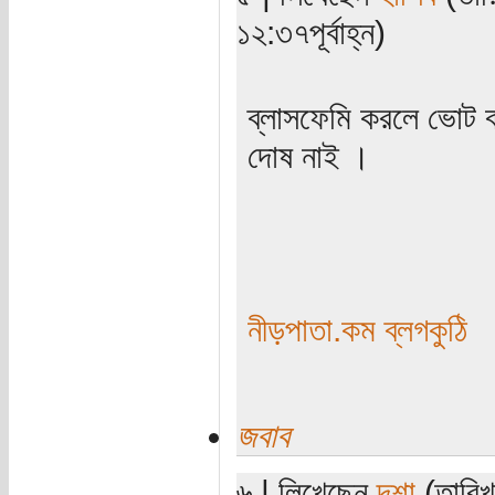
১২:৩৭পূর্বাহ্ন)
ব্লাসফেমি করলে ভোট
দোষ নাই ।
নীড়পাতা.কম ব্লগকুঠি
জবাব
৬ | লিখেছেন
দৃশা
(তারিখ