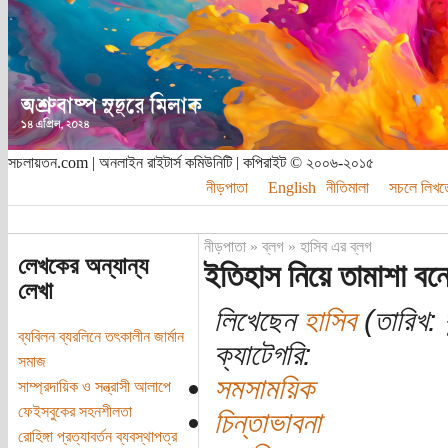
সচলায়তন.com | অনলাইন রাইটার্স কমিউনিটি | কপিরাইট © ২০০৬-২০১৫
নীড়পাতা
English
নীতিমালা
সচলে লিখত
নীড়পাতা
»
ব্লগ
»
হাসিব এর ব্লগ
লেখকের অন্যান্য
ইতিহাস নিয়ে তামাশা বন
লেখা
লিখেছেন
হাসিব
(তারিখ: 
ব্যবিলন ব্যরলিনে তৎকালীন জার্মান
ক্যাটেগরি:
সমাজ
সমসাময়িক
সাম্প্রদায়িক ও সন্ত্রাসী আলাপে
ফেইসবুকের সহনশীলতা
চিন্তাভাবনা
রোহিঙ্গা প্রত্যাবর্তন ব্যবস্থাপত্র