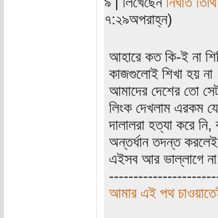
৯ | লিখেছেন
নিঘাত তিথি
৭:২৯অপরাহ্ন)
আহারে কত কি-ই না শিখ
কাজগুলোই শিখা হয় ন
আমাদের দেশের তো সেট
লিংক দেখলাম এরকম যে, 
দালালরা হত্যা করে নি,
অন্তর্ধান তদন্ত করল
এইসব আর ভাল্লাগে ন
----------------------
আমার এই পথ চাওয়াতেই