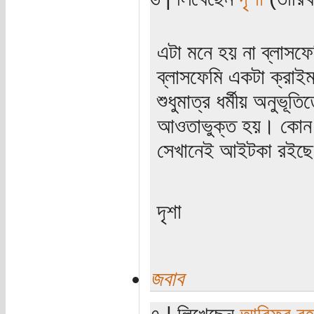
এটা মনে হয় না ব্লাস
ব্লাসফেমি একটা ক্রাই
শুধুমাত্র ধর্মীয় অনুভূ
আওতাভুক্ত হয়। কোন 
সেখানেই আইটকা রইছে ব
দৃশা
জবাব
৭ | লিখেছেন
আরিফুর রহ