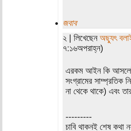
জবাব
২ | লিখেছেন
অছ্যুৎ বলা
৭:১৬অপরাহ্ন)
এরকম আইন কি আসলেই
সংগ্রামের সাম্প্রতিক
না থেকে থাকে) এবং তা
---------
চাবি থাকনই শেষ কথা ন