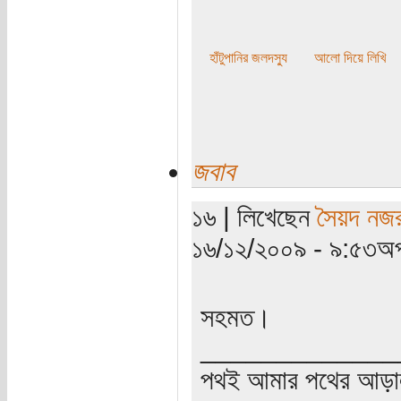
হাঁটুপানির জলদস্যু
আলো দিয়ে লিখি
জবাব
১৬ | লিখেছেন
সৈয়দ নজর
১৬/১২/২০০৯ - ৯:৫৩অপ
সহমত।
_____________
পথই আমার পথের আড়া