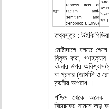
১৯৪৫-
repress acts of
অপরাধস
ফ্রান্স
racism, anti-
উত্থাপ
semitism and
হবে ।
xenophobia (1990)
তথ্যসূত্র : উইকিপিডিয়
মোটাদাগে বলতে গেলে
বিকৃত করা, গণহত্যার 
ঘটনার উপর অবিশ্বাস/সন
বা প্রচার (জার্মানি ও 
দন্ডনীয় অপরাধ ।
পশ্চিম থেকে অনেক 
বিচারকের সামনে দাড় ক