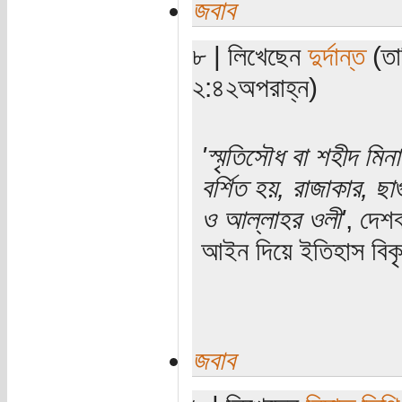
জবাব
৮ | লিখেছেন
দুর্দান্ত
(তা
২:৪২অপরাহ্ন)
'স্মৃতিসৌধ বা শহীদ মি
বর্শিত হয়, রাজাকার, ছ
ও আল্লাহর ওলী'
, দেশ
আইন দিয়ে ইতিহাস বিক
জবাব