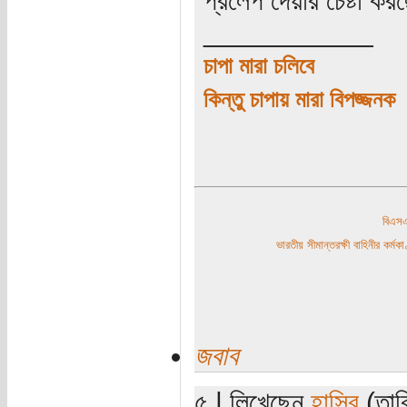
___________
চাপা মারা চলিবে
কিন্তু চাপায় মারা বিপজ্জনক
বিএ
ভারতীয় সীমান্তরক্ষী বাহিনীর কর্
জবাব
৫ | লিখেছেন
হাসিব
(তারি