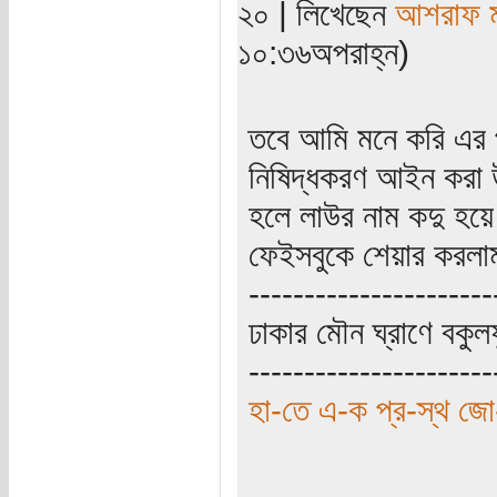
২০ | লিখেছেন
আশরাফ ম
১০:৩৬অপরাহ্ন)
তবে আমি মনে করি এর প
নিষিদ্ধকরণ আইন করা উ
হলে লাউর নাম কদু হয়ে 
ফেইসবুকে শেয়ার করল
----------------------
ঢাকার মৌন ঘ্রাণে বকুল
----------------------
হা-তে এ-ক প্র-স্থ জো-