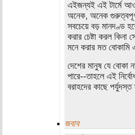
এইজন্যই এই টার্মে আও
অনেক, অনেক গুরুত্বপ
সবচেয়ে বড় মানদণ্ড হব
করার চেষ্টা করল কিন
মনে করার মত বোকামি এ
দেশের মানুষ যে বোকা ন
পারে--তাহলে এই নির্ব
বরাহদের কাছে পর্যুদস
জবাব