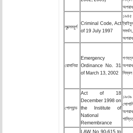
অপরা
১৯৪৫ 
Criminal Code, Act
ট্রাইব
লুক্সেমবুর্গ
of 19 July 1997
সমর্থন
অপরা
Emergency
গণহত্
রোমানিয়া
Ordinance No. 31
অপরাধ 
of March 13, 2002
সিম্বল
Act of 18
১৯৩৯
December 1998 on
সোশাল
পোল্যান্ড
the Institute of
অপরাধ
National
শাস্তি
Remembrance
LAW No 90-615 to