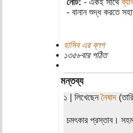
নোট:
- একই সাথে
ব্য
- বানান শুদ্ধ করতে সহ
হাসিব এর ব্লগ
১৩৫৮বার পঠিত
মন্তব্য
১ | লিখেছেন
নৈষাদ
(তারি
চমৎকার প্রস্তাব। স