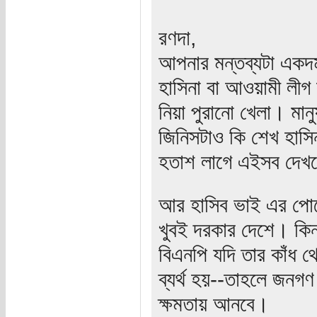
রণদা,
আপনার মন্তব্যটা একদ
হাসিনা বা আওয়ামী লীগ
নিয়া পুরানো খেলা। মা
জিনিসটাও কি শেখ হাস
হতাশ লাগে এইসব দেখ
আর হাসিব ভাই এর পোস
খুবই দরকার দেশে। কিন
বিএনপি যদি তার কাঁধ থ
ব্যর্থ হয়--তাহলে জনগ
ক্ষমতায় আনবে।