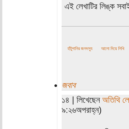
এই লেখাটির লিঙ্ক সবা
হাঁটুপানির জলদস্যু
আলো দিয়ে লিখি
জবাব
১৪ | লিখেছেন
অতিথি ল
৯:২৬অপরাহ্ন)