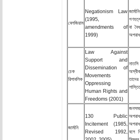
Negationism Law
জার্ম
(1995,
গণহত্য
বেলজিয়াম
amendments of
বা বৈধ
1999)
অপরা
Law Against
Support and
নাতসি
Dissemination of
চেক
অস্বীক
Movements
রিপাবলিক
তাদে
Oppressing
শাস্তি
Human Rights and
Freedoms (2001)
জনসমক
130 Public
অপরাধ
Incitement (1985,
অপরাধ 
জার্মানি
Revised 1992,
বলে ব
2002, 2005)
সিম্ব