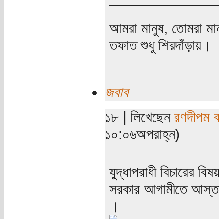
আমরা মানুষ, তোমরা মান
তফাত শুধু শিরদাঁড়ায়।
জবাব
১৮ | লিখেছেন
রণদীপম ব
১০:০৬অপরাহ্ন)
যুদ্ধাপরাধী বিচারের বি
সরকার আগামীতে আস্তাকু
।