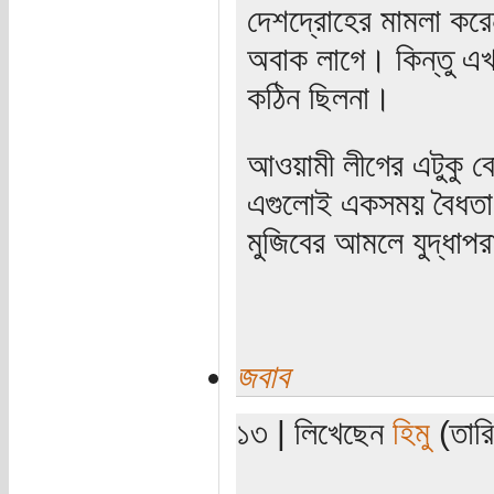
দেশদ্রোহের মামলা কর
অবাক লাগে। কিন্তু এ
কঠিন ছিলনা।
আওয়ামী লীগের এটুকু বো
এগুলোই একসময় বৈধতা 
মুজিবের আমলে যুদ্ধাপর
জবাব
১৩ | লিখেছেন
হিমু
(তারি