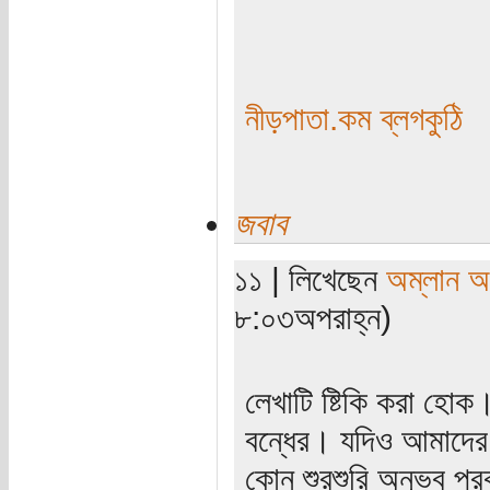
নীড়পাতা.কম ব্লগকুঠি
জবাব
১১ | লিখেছেন
অম্লান অ
৮:০৩অপরাহ্ন)
লেখাটি ষ্টিকি করা হোক
বন্ধের। যদিও আমাদের ম
কোন শুরশুরি অনুভব প্