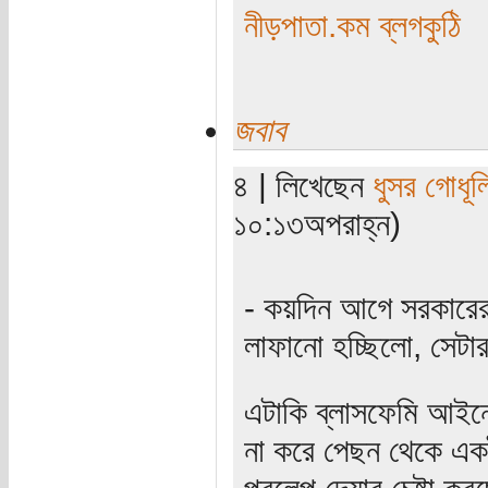
নীড়পাতা.কম ব্লগকুঠি
জবাব
৪ | লিখেছেন
ধুসর গোধূল
১০:১৩অপরাহ্ন)
- কয়দিন আগে সরকারের
লাফানো হচ্ছিলো, সেটার
এটাকি ব্লাসফেমি আইন
না করে পেছন থেকে একট
প্রলেপ দেয়ার চেষ্টা করছ