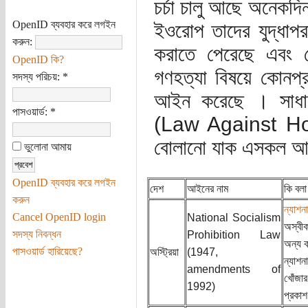
চর্চা চালু আছে অনেকদি
OpenID ব্যবহার করে লগইন
ইওরোপ তাদের যুদ্ধাপ
করুন:
করাতে পেরেছে এবং সেই
OpenID কি?
গণহত্যা বিষয়ে কোনপ্
সদস্য পরিচয়:
*
আইন করেছে । সাধার
পাসওয়ার্ড:
*
(Law Against Hol
বোলানো যাক এসকল 
ভুলোনা আমায়
OpenID ব্যবহার করে লগইন
দেশ
আইনের নাম
কি বল
করুন
ন্যাশন
Cancel OpenID login
National Socialism
অস্বীক
সদস্য নিবন্ধন
Prohibition Law
অন্য ক
পাসওয়ার্ড হারিয়েছে?
অস্ট্রিয়া
(1947,
ন্যাশন
amendments of
খোঁজা
1992)
প্রকাশ