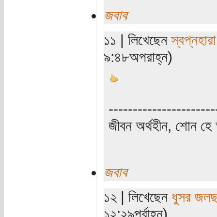
জবাব
১১ | লিখেছেন
স্বপ্নহারা
৯:৪৮অপরাহ্ন)
----------------------
জীবন অর্থহীন, শোন হে অ
জবাব
১২ | লিখেছেন
ধুসর জলছ
১২:২৯পূর্বাহ্ন)