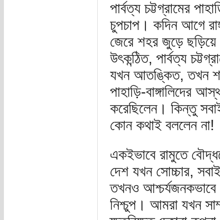
পার্বত্য চট্টগ্রামের পাহ
চুপচাপ। কদিন আগে রাঙ্
জেরে শহর জুড়ে ছড়িয়ে 
উৎকন্ঠিত, পার্বত্য চট্ট
যখন আতঙ্কিত, তখন শান্
পাহাড়ি-বাঙ্গালিদের আ
করেছিলেন। কিন্তু সবাই
কোন কথাই বললেন না!
একইভাবে রামুতে বৌদ্ধদ
দেশ যখন সোচ্চার, সবাই 
তখনও আশ্চর্যজনকভাবে 
নিশ্চুপ। আমরা যখন সাম্