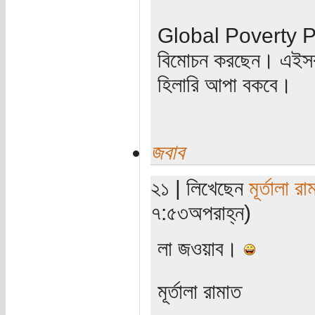
Global Poverty Pr
বিমোচন করছেন। এইসব ছ
হিলারি আপা বকবে।
জবাব
২১ | লিখেছেন
মূর্তালা রা
৭:৫৩অপরাহ্ন)
লা জওয়াব।
মূর্তালা রামাত