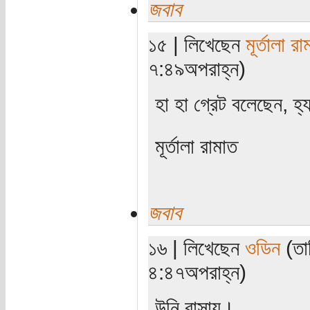
জবাব
১৫ | লিখেছেন
মূর্তালা রা
৭:৪৯অপরাহ্ন)
হা হা গ্রেট বলেছেন, হ
মূর্তালা রামাত
জবাব
১৬ | লিখেছেন
ওডিন
(তা
৪:৪৭অপরাহ্ন)
উনি বাসায়।