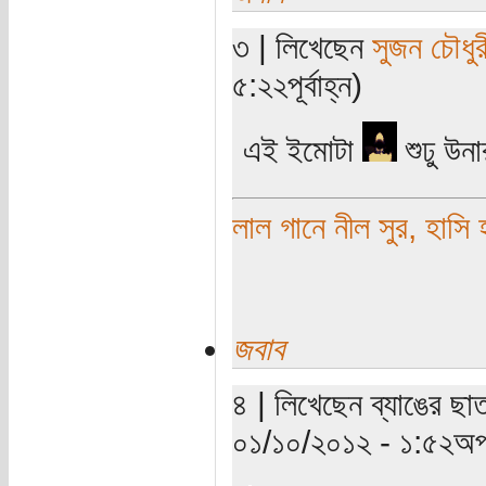
৩ | লিখেছেন
সুজন চৌধুর
৫:২২পূর্বাহ্ন)
এই ইমোটা
শুঢু উন
লাল গানে নীল সুর, হাসি 
জবাব
৪ | লিখেছেন ব্যাঙের ছা
০১/১০/২০১২ - ১:৫২অপর