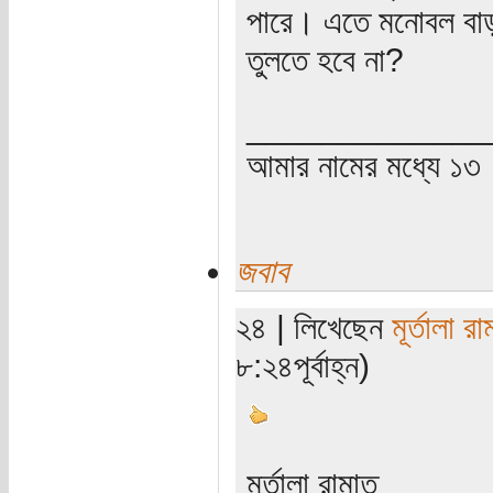
পারে। এতে মনোবল বাড়
তুলতে হবে না?
_____________
আমার নামের মধ্যে ১৩
জবাব
২৪ | লিখেছেন
মূর্তালা র
৮:২৪পূর্বাহ্ন)
মূর্তালা রামাত