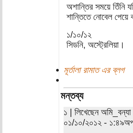
অশান্তির সময়ে তিঁনি যদ
শান্তিতে নোবেল পেয়ে
১/১০/১২
সিডনি, অস্ট্রেলিয়া।
মূর্তালা রামাত এর ব্লগ
মন্তব্য
১ | লিখেছেন অমি_বন্যা
০১/১০/২০১২ - ১:৪৯অপর