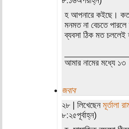
হ আপনারে কইছে। কত ক
মনমত না বেচতে পারলে
ব্যবসা ঠিক মত চললেই
_____________
আমার নামের মধ্যে ১৩
জবাব
২৮ | লিখেছেন
মূর্তালা র
৮:২৫পূর্বাহ্ন)