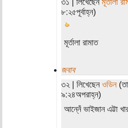
৩১ | লিখেছেন
মূর্তালা র
৮:২৫পূর্বাহ্ন)
মূর্তালা রামাত
জবাব
৩২ | লিখেছেন
ওডিন
(তা
৯:২৪অপরাহ্ন)
আন্নেঁ ভাইজান এট্টা খ
_____________