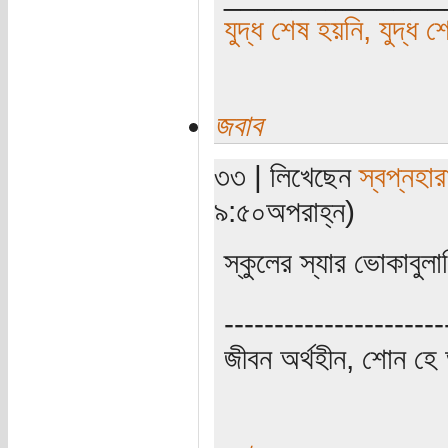
যুদ্ধ শেষ হয়নি, যুদ্ধ শ
জবাব
৩৩ | লিখেছেন
স্বপ্নহার
৯:৫০অপরাহ্ন)
স্কুলের স্যার ভোকাবুল
----------------------
জীবন অর্থহীন, শোন হে অ