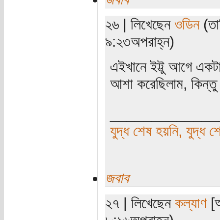
২৬ | লিখেছেন
ওডিন
(তা
৯:২৩অপরাহ্ন)
এইখানে ইট্টু আগে একটা ক
আশা করেছিলাম, কিন্তু
_____________
যুদ্ধ শেষ হয়নি, যুদ্ধ শ
জবাব
২৭ | লিখেছেন
কল্যাণ
[অ
৮:১৬অপরাহ্ন)