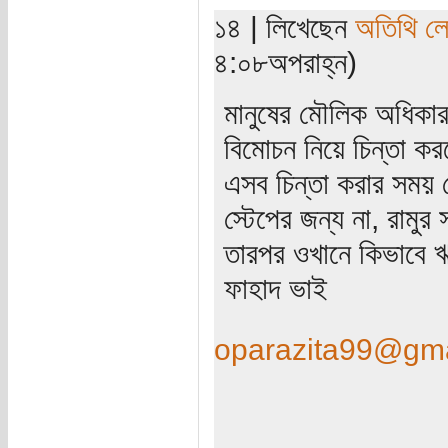
১৪ | লিখেছেন
অতিথি ল
৪:০৮অপরাহ্ন)
মানুষের মৌলিক অধিকার
বিমোচন নিয়ে চিন্তা ক
এসব চিন্তা করার সময়
স্টেপের জন্য না, রাম
তারপর ওখানে কিভাবে ঋন
ফাহাদ ভাই
oparazita99@gma