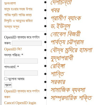
দেশচিন্তা
দুঃখওয়ালা
খবর
মানুষ হওয়ার সহজ উপায়
পাখির প্রতি পাখির কাব্য
গ্রামীণ ব্যাংক
বিস্মৃতি ও আনন্দের কবিতা
ড.ইউনূস
অসহ্য অসুখ
নোবেল বিজয়ী
OpenID ব্যবহার করে লগইন
পার্বত্য চট্টগ্রাম
করুন:
বৌদ্ধ মন্দিরে হামলা
OpenID কি?
সদস্য পরিচয়:
*
যুদ্ধাপরাধী
রেহিঙ্গা
পাসওয়ার্ড:
*
শান্তি
ভুলোনা আমায়
সরকার
সামাজিক ব্যবসা
OpenID ব্যবহার করে লগইন
সাম্প্রদায়িক শক্তি
করুন
Cancel OpenID login