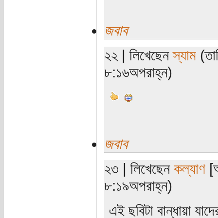
জবাব
২২ | লিখেছেন
স্যাম
(তা
৮:১৬অপরাহ্ন)
জবাব
২৩ | লিখেছেন
কল্যাণ
[অ
৮:১৯অপরাহ্ন)
এই ছবিটা বান্ধায়া যাদ