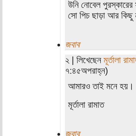
উনি নোবেল পুরস্কারের
সো পিচ ছাড়া আর কিছু
জবাব
২ | লিখেছেন
মূর্তালা রাম
৭:৪৫অপরাহ্ন)
আমারও তাই মনে হয়।
মূর্তালা রামাত
জবাব