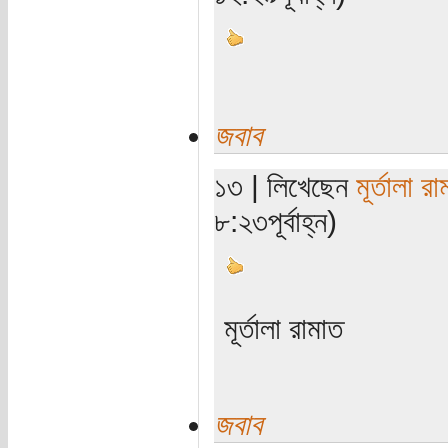
জবাব
১৩ | লিখেছেন
মূর্তালা র
৮:২৩পূর্বাহ্ন)
মূর্তালা রামাত
জবাব