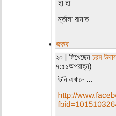
হা হা
মূর্তালা রামাত
জবাব
২০ | লিখেছেন
চরম উদা
৭:৫১অপরাহ্ন)
উনি এখানে ...
http://www.face
fbid=101510326