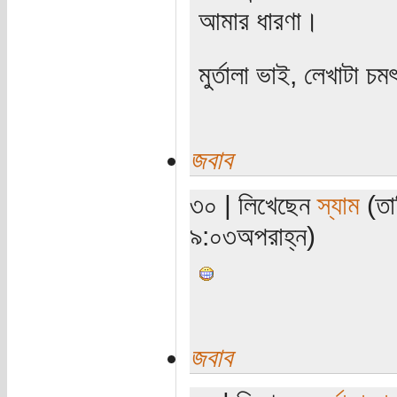
আমার ধারণা।
মুর্তালা ভাই, লেখাটা চ
জবাব
৩০ | লিখেছেন
স্যাম
(তা
৯:০৩অপরাহ্ন)
জবাব