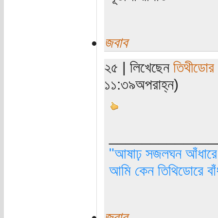
জবাব
২৫ | লিখেছেন
তিথীডোর
১১:৩৯অপরাহ্ন)
_____________
"আষাঢ় সজলঘন আঁধারে, 
আমি কেন তিথিডোরে বাঁ
জবাব