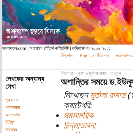
সচলায়তন.com | অনলাইন রাইটার্স কমিউনিটি | কপিরাইট © ২০০৬-২০১৫
নীড়পাতা
English
নীতিমালা
সচলে লিখত
নীড়পাতা
»
ব্লগ
»
মূর্তালা রামাত এর ব্লগ
লেখকের অন্যান্য
অশান্তির সময়ে ড.ইউন
লেখা
লিখেছেন
মূর্তালা রামাত
(ত
পুরুষনামা
ক্যাটেগরি:
শুয়োরনামা
সমসাময়িক
আত্মপ্রশ্ন
চিঠিযুগ
চিন্তাভাবনা
কথাট্রয়