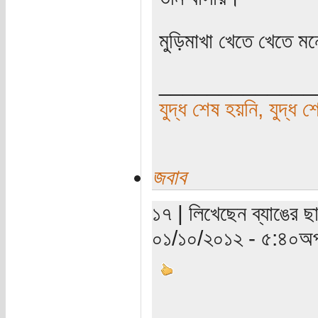
মুড়িমাখা খেতে খেতে
_____________
যুদ্ধ শেষ হয়নি, যুদ্ধ শ
জবাব
১৭ | লিখেছেন ব্যাঙের ছ
০১/১০/২০১২ - ৫:৪০অপ