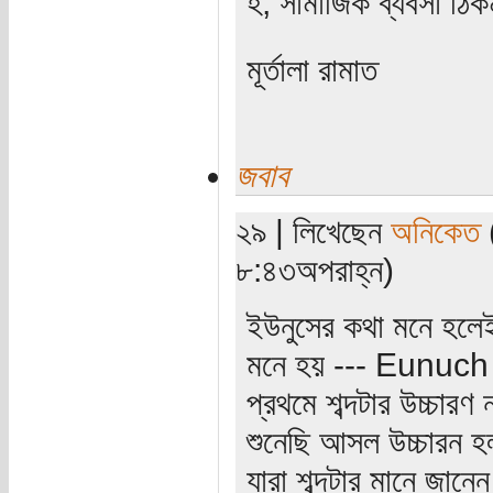
হ, সামাজিক ব্যবসা ঠ
মূর্তালা রামাত
জবাব
২৯ | লিখেছেন
অনিকেত
(
৮:৪৩অপরাহ্ন)
ইউনুসের কথা মনে হলেই
মনে হয় --- Eunuch
প্রথমে শব্দটার উচ্চারণ
শুনেছি আসল উচ্চারন 
যারা শব্দটার মানে জানে