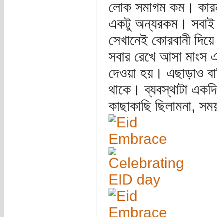
লোক সমাগম কম। কারনট
একটু অন্যরকম। সবাই য
সেখানেই কোরবানী দিয়ে
সবার রেখে আসা মাংস এ
দেওয়া হয়। এছাড়াও বা
থাকে। ব্যবস্থাটা এক
কাছাকাছি ছিলামনা, সময়