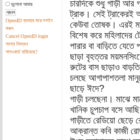
চারদিকে শুধু গাড়ী আর গ
ভুলোনা আমায়
ট্রাক। সেই ট্রাকেরই 
OpenID ব্যবহার করে লগইন
কেউবা তোষক। এরই মাঝে
করুন
বিশেষ করে মহিলাদের ট
Cancel OpenID login
পারার বা বাড়িতে যেতে 
সদস্য নিবন্ধন
পাসওয়ার্ড হারিয়েছে?
ছাড়া বৃহত্তর ময়মনসিং
রুটের বাস ছাড়াও বাড়তি
চলছে আগাপাশতলা মানুষ
ছাড়ে ঈদে?
গাড়ী চলছেনা। মাঝে মাঝ
খানিক চুপচাপ বসে আছ
গাড়ীতে রেডিয়ো ছেড়ে রে
আক্রান্ত কবি কাজী রো