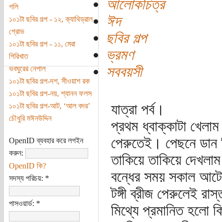
আলোকচিত্র
গলি
ঈদ
১০১টা ছবির গল্প - ১২, ক্যাথিড্রাল
গ্রোভ
ছবির গল্প
১০১টা ছবির গল্প - ১১, মেরা
ভ্রমণ
গিরিখাত
সববয়সী
ভবঘুরের নেপাল
১০১টা ছবির গল্প-দশ, সীওয়াশ রক
১০১টা ছবির গল্প-নয়, শ্যানন ফলস
যাত্রা পর্ব।
১০১টা ছবির গল্প-আট, ‘আল বদর’
চৌধুরি মঈনউদ্দিন
প্রথম ধ্বাক্কাটা খেলাম
পেরুতেই। পেছনে ডান দ
OpenID ব্যবহার করে লগইন
করুন:
তাকিয়ে তাকিয়ে দেখলাম
OpenID কি?
বন্ধের সময় সকাল আটে
সদস্য পরিচয়:
*
টঙ্গী ব্রীজ পেরুলেই র
পাসওয়ার্ড:
*
মিথ্যে প্রমানিত হলো 