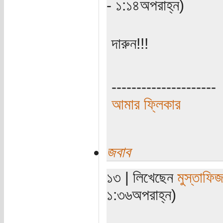
- ১:১৪অপরাহ্ন)
দারুন!!!
---------------------
আমার ফ্লিকার
জবাব
১৩ | লিখেছেন
মুস্তাফি
১:৩৬অপরাহ্ন)