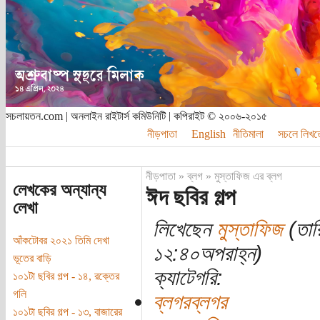
সচলায়তন.com | অনলাইন রাইটার্স কমিউনিটি | কপিরাইট © ২০০৬-২০১৫
নীড়পাতা
English
নীতিমালা
সচলে লিখত
নীড়পাতা
»
ব্লগ
»
মুস্তাফিজ এর ব্লগ
লেখকের অন্যান্য
ঈদ ছবির গল্প
লেখা
লিখেছেন
মুস্তাফিজ
(তার
আঁকটোবর ২০২১ তিমি দেখা
১২:৪০অপরাহ্ন)
ভূতের বাড়ি
ক্যাটেগরি:
১০১টা ছবির গল্প - ১৪, রক্তের
গলি
ব্লগরব্লগর
১০১টা ছবির গল্প - ১৩, বাজারের