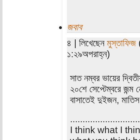
জবাব
৪ | লিখেছেন
মুস্তাফিজ
(
১:২৯অপরাহ্ন)
সাত নম্বর ভায়ের দ্বিত
২০শে সেপ্টেম্বরে জন্
বাসাতেই দুইজন, মাতি
............................
I think what I th