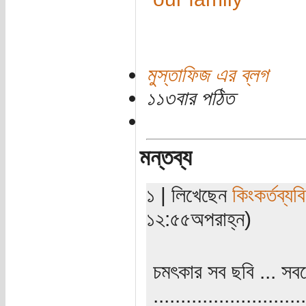
মুস্তাফিজ এর ব্লগ
১১৩বার পঠিত
মন্তব্য
১ | লিখেছেন
কিংকর্তব্যবি
১২:৫৫অপরাহ্ন)
চমৎকার সব ছবি ... সবচ
............................