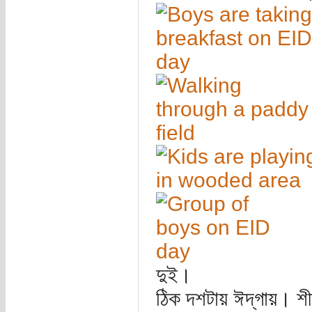
দুই।
ঠিক দশটায় ঈদ্‌গায়। শ