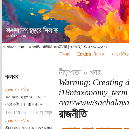
সচলায়তন.com | অনলাইন রাইটার্স কমিউনিটি | কপিরাইট © ২০০৬-২০১৫
নীড়পাতা
English
নীতিমালা
সচলে লিখত
নীড়পাতা
»
খবর
কলরব
Warning
:
Creating d
নুরুজ্জামান মানিক
i18ntaxonomy_term
কত সস্তা স্বপ্নের দাফন, না
/var/www/sachalayat
লাগে কফিন না লাগে কাফন।
রাজনীতি
18/11/2024 - 11:31অপরাহ্ন
নুরুজ্জামান মানিক
জীবন হলো মৃত্যুর কাছ থেকে ধার