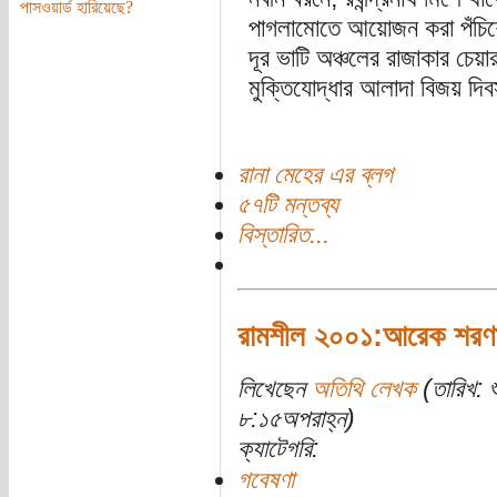
পাসওয়ার্ড হারিয়েছে?
পাগলামোতে আয়োজন করা পঁচিশে ব
দূর ভাটি অঞ্চলের রাজাকার চেয়ারম
মুক্তিযোদ্ধার আলাদা বিজয় দ
রানা মেহের এর ব্লগ
৫৭টি মন্তব্য
বিস্তারিত...
রামশীল ২০০১:আরেক শরণার্
লিখেছেন
অতিথি লেখক
(তারিখ: 
৮:১৫অপরাহ্ন)
ক্যাটেগরি:
গবেষণা