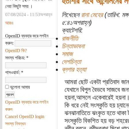
হতাশার সাথে আন্দোলনের লড়
নেয়া কিছুটা সময় ।
লিখেছেন
রানা মেহের
(তারিখ: মঙ্
07/08/2024 - 11:53অপরাহ্ন
৫:৪১অপরাহ্ন)
আরও
ক্যাটেগরি:
OpenID ব্যবহার করে লগইন
রাজনীতি
করুন:
চিন্তাভাবনা
OpenID কি?
সমাজ
সদস্য পরিচয়:
*
দেশচিন্তা
ব্লগার হত্যা
পাসওয়ার্ড:
*
আমরা ছোট একটা প্রতিবাদ জান
ভুলোনা আমায়
যেখানে বিপুল বৈভবে সাজবে জনত
হয়না,আসলে একেবারেই হয়না। 
OpenID ব্যবহার করে লগইন
কি ধরে নেই সংস্কৃতি হয় চ্যান
করুন
ঝনঝানাতিতে ঝংকৃত হতে থাকা ট্
Cancel OpenID login
সংস্কৃতি বিকশিত হয় বড় শহরে
সদস্য নিবন্ধন
নবীন বরনে, রবীন্দ্রনাথ মিশে থ