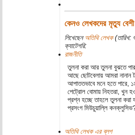
কেনও লেখকদের মৃত্যু বেশী
লিখেছেন
অতিথি লেখক
(তারিখ: শ
ক্যাটেগরি:
রাজনীতি
তুলনা করা আর তুলনা বুঝতে পা
আছে ছোটবেলায় আমরা নানান টপ
আপাততভাবে মনে হতে পারে, ১৯৭১
পেট্রোল বোমায় নিহতরা, খুন হ
প্রশ্ন হচ্ছে তাহলে তুলনা করা
প্রসংগ মিউচুয়াল্লি কনক্লুসিভ
অতিথি লেখক এর ব্লগ