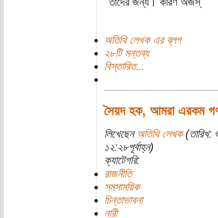
তাদের জন্য। কারণ অজস্
অতিথি লেখক এর ব্লগ
২৮টি মন্তব্য
বিস্তারিত...
সৈয়দ হক, আমরা এরকম গণতন
লিখেছেন
অতিথি লেখক
(তারিখ: 
১২:২৮পূর্বাহ্ন)
ক্যাটেগরি:
রাজনীতি
সমসাময়িক
চিন্তাভাবনা
নারী