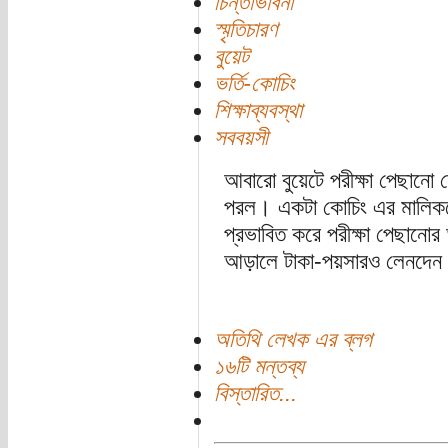
চিন্তাভাবনা
স্মৃতিচারণ
বুয়েট
ভর্তি-কোচিং
শিক্ষাব্যবস্থা
সববয়সী
আবারো বুয়েটে পরীক্ষা পেছান
পরল। একটা কোচিং এর মালিককে
প্রভাবিত করে পরীক্ষা পেছানোর
আড়ালে টাকা-পয়সারও লেনদেন 
অতিথি লেখক এর ব্লগ
১৬টি মন্তব্য
বিস্তারিত...