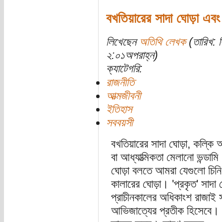
বখতিয়ারের সাদা ঘোড়া এবং 
লিখেছেন
অতিথি লেখক
(তারিখ: ব
২:০১অপরাহ্ন)
ক্যাটেগরি:
রাজনীতি
আত্মজীবনী
ইতিহাস
সববয়সী
বখতিয়ারের সাদা ঘোড়া, কল্কি 
বা আধ্যাত্মিকতা মেলানো ভন্ড
ঘোড়া বলতে আমরা যেগুলো চিনি
কালারের ঘোড়া। 'প্রকৃত' সাদা 
প্রাচীনকালের অধিকাংশ রাজাই 
আভিজাত্যের প্রতীক হিসেবে। আ