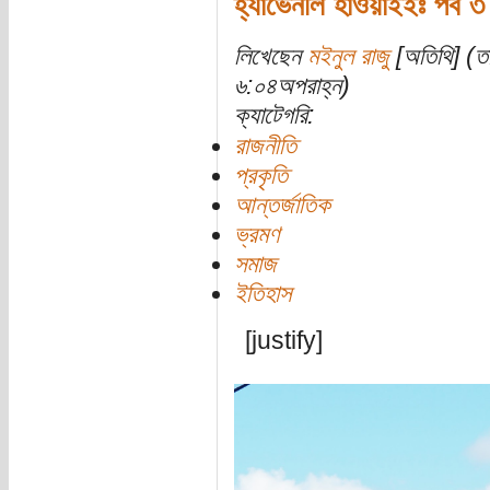
হ্যাভেনলি হাওয়াইইঃ পর্ব ৩ (
লিখেছেন
মইনুল রাজু
[অতিথি] (ত
৬:০৪অপরাহ্ন)
ক্যাটেগরি:
রাজনীতি
প্রকৃতি
আন্তর্জাতিক
ভ্রমণ
সমাজ
ইতিহাস
[justify]