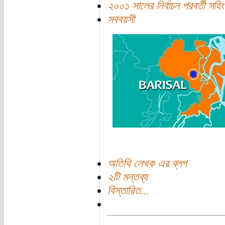
২০০১ সালের নির্বাচন পরবর্তী সহি
সববয়সী
অতিথি লেখক এর ব্লগ
২টি মন্তব্য
বিস্তারিত...