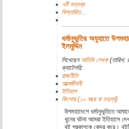
৭টি মন্তব্য
বিস্তারিত...
ধর্মানুভূতির অযুহাতে উপমহ
ইলমুদ্দিন
লিখেছেন
অতিথি লেখক
(তারিখ: 
ক্যাটেগরি:
রাজনীতি
আত্মজীবনী
ইতিহাস
কিশোর (১০ বছর বা তদুর্দ্ধ)
উপমহাদেশে ধর্মানুভূতিতে আঘাত
খুনের ঘটনা আমরা ইতিহাসে দেখ
বই প্রকাশকে কেন্দ্র করে। বইটি