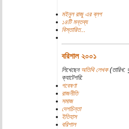
মইনুল রাজু এর ব্লগ
১৪টি মন্তব্য
বিস্তারিত...
বরিশাল ২০০১
লিখেছেন
অতিথি লেখক
(তারিখ: ব
ক্যাটেগরি:
গবেষণা
রাজনীতি
সমাজ
দেশচিন্তা
ইতিহাস
বরিশাল