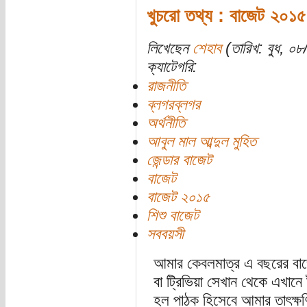
খুচরো তথ্য : বাজেট ২০১৫
লিখেছেন
শেহাব
(তারিখ: বুধ, ০৮/
ক্যাটেগরি:
রাজনীতি
ব্লগরব্লগর
অর্থনীতি
আবুল মাল আব্দুল মুহিত
জেন্ডার বাজেট
বাজেট
বাজেট ২০১৫
শিশু বাজেট
সববয়সী
আমার কেবলমাত্র এ বছরের বাজ
বা ট্রিভিয়া সেখান থেকে এখানে
হল পাঠক হিসেবে আমার তাৎক্ষণ