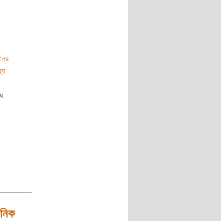
লের
যে
যে
ানিক