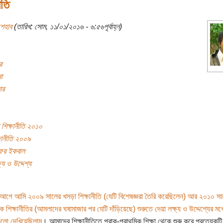
ীতি
শেহাব
(তারিখ: সোম, ১১/০১/২০১৬ - ৬:৫৬পূর্বাহ্ন)
র
া
ার
শিক্ষানীতি ২০১০
ষানীতি ২০০৯
াফর ইকবাল
ষ্য ও উদ্দেশ্য
 আগে আমি ২০০৯ সালের খসড়া শিক্ষানীতি (যেটি বিশেষজ্ঞরা তৈরি করেছিলেন) আর ২০১০ সা
িক শিক্ষানীতির (আমলাদের ঘষামাজার পর যেটি দাঁড়িয়েছে) শুরুতে দেয়া লক্ষ্য ও উদ্দেশ্যের মধ্
গুলো দেখিয়েছিলাম
। আমাদের শিক্ষানীতিতে প্রাক-প্রাথমিক শিক্ষা থেকে শুরু করে প্রত্যেকটি