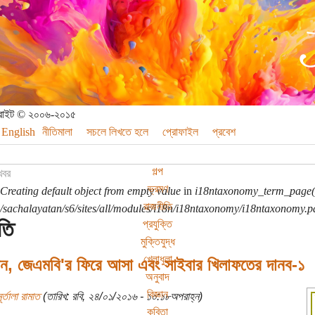
পিরাইট © ২০০৬-২০১৫
English
নীতিমালা
সচলে লিখতে হলে
প্রোফাইল
প্রবেশ
গল্প
খবর
ভ্রমণ
Creating default object from empty value
in
i18ntaxonomy_term_page(
রাজনীতি
sachalayatan/s6/sites/all/modules/i18n/i18ntaxonomy/i18ntaxonomy.p
তি
প্রযুক্তি
মুক্তিযুদ্ধ
খেলাধুলা
ান, জেএমবি'র ফিরে আসা এবং সাইবার খিলাফতের দানব-১
অনুবাদ
বিজ্ঞান
ূর্তালা রামাত
(তারিখ: রবি, ২৪/০১/২০১৬ - ১০:১৮অপরাহ্ন)
কবিতা