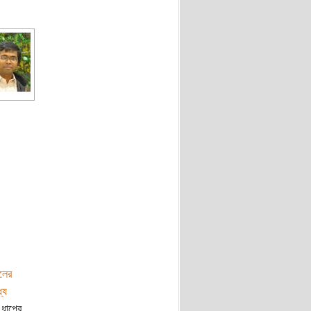
লের
যে
 ধাপের