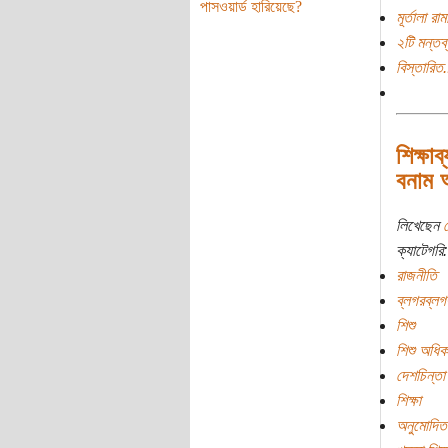
পাসওয়ার্ড হারিয়েছে?
মূর্তালা র
২টি মন্তব্
বিস্তারিত.
শিক্ষা
বনাম আ
লিখেছেন
ক্যাটেগরি:
রাজনীতি
ব্লগরব্লগ
শিশু
শিশু অধিক
দেশচিন্তা
শিক্ষা
অনুমোদিত 