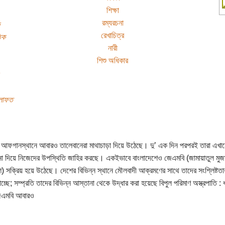
শিক্ষা
রম্যরচনা
রেখাচিত্র
িক
নারী
শিশু অধিকার
িলাফত
ি আফগানস্থানে আবারও তালেবানেরা মাথাচাড়া দিয়ে উঠেছে। দু’ এক দিন পরপরই তারা এখা
ানা দিয়ে নিজেদের উপস্থিতি জাহির করছে। একইভাবে বাংলাদেশেও জেএমবি (জামায়াতুল মুজা
শ) সক্রিয় হয়ে উঠেছে। দেশের বিভিন্ন স্থানে মৌলবাদী আক্রমণের সাথে তাদের সংশ্লিষ্টতা
চ্ছে; সম্প্রতি তাদের বিভিন্ন আস্তানা থেকে উদ্ধার করা হয়েছে বিপুল পরিমাণ অস্ত্রপাতি : 
জেএমবি আবারও