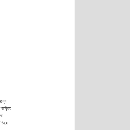
ধ্যে
ের জড়িয়ে
না
জড়িয়ে