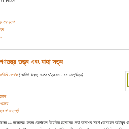
। বিতর্কে
হক এর ব্লগ
ব্য
..
গণতন্ত্র তত্ত্ব এবং যাহা সত্য
অতিথি লেখক
(তারিখ: শুক্র, ০১/০১/২০১৬ - ১০:১৯পূর্বাহ্ন)
হমান
তন্ত্র
র বা তদুর্দ্ধ)
লের ১১ নভেম্বর মেজর জেনারেল জিয়াউর রহমানের দেয়া ভাষণের সাথে জেনারেল আইয়ুব খ