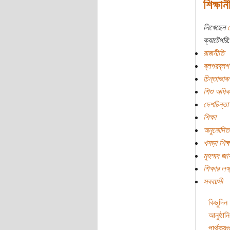
শিক্ষান
লিখেছেন
ক্যাটেগরি:
রাজনীতি
ব্লগরব্লগ
চিন্তাভাবন
শিশু অধিক
দেশচিন্তা
শিক্ষা
অনুমোদিত 
খসড়া শিক্
মুহম্মদ জ
শিক্ষার লক্
সববয়সী
কিছুদিন
আনুষ্ঠান
পার্থক্য