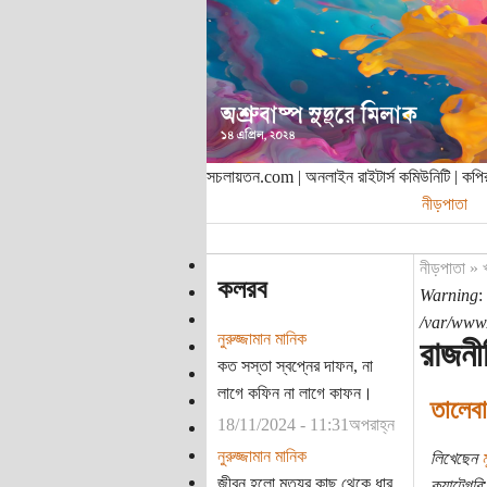
সচলায়তন.com | অনলাইন রাইটার্স কমিউনিটি | ক
নীড়পাতা
নীড়পাতা
»
কলরব
Warning
:
/var/www/
নুরুজ্জামান মানিক
রাজনী
কত সস্তা স্বপ্নের দাফন, না
লাগে কফিন না লাগে কাফন।
তালেব
18/11/2024 - 11:31অপরাহ্ন
নুরুজ্জামান মানিক
লিখেছেন
ম
জীবন হলো মৃত্যুর কাছ থেকে ধার
ক্যাটেগরি: