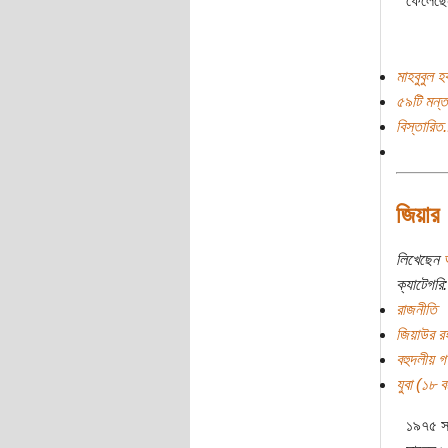
ফেলেছেন
মাহবুবুল 
৫৯টি মন্ত
বিস্তারিত.
জিয়ার 
লিখেছেন
ক্যাটেগরি:
রাজনীতি
জিয়াউর র
বহুদলীয় গণ
যুবা (১৮ বছ
১৯৭৫ সা