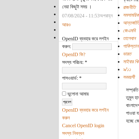
নেয়া কিছুটা সময় ।
রাজনীতি
সমসাময়িক
07/08/2024 - 11:53অপরাহ্ন
আন্তর্জাত
আরও
জেএমবি
তালেবান
OpenID ব্যবহার করে লগইন
পাকিস্তান
করুন:
ভারত
OpenID কি?
সাইবার খ
সদস্য পরিচয়:
*
৯/১১
সববয়সী
পাসওয়ার্ড:
*
সম্প্রত
ভুলোনা আমায়
তুমুল হ
বাংলাদে
OpenID ব্যবহার করে লগইন
পাওয়া যা
করুন
হচ্ছে 
Cancel OpenID login
সদস্য নিবন্ধন