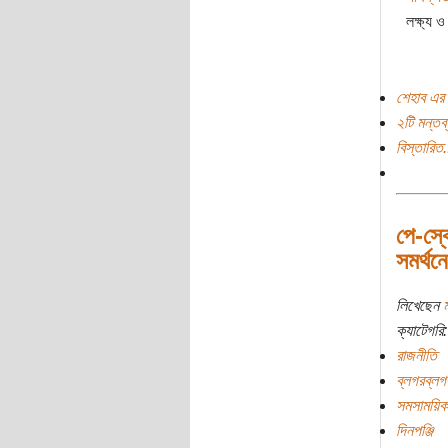
লক্ষ্য 
শেহাব এর 
২টি মন্তব্
বিস্তারিত.
পে-স্ক
সমর্থন
লিখেছেন
ম
ক্যাটেগরি:
রাজনীতি
ব্লগরব্লগ
সমসাময়িক
দিনপঞ্জি