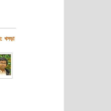
শল: খসড়া