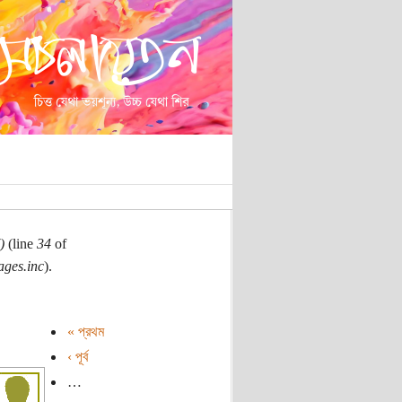
)
(line
34
of
ages.inc
).
« প্রথম
‹ পূর্ব
…