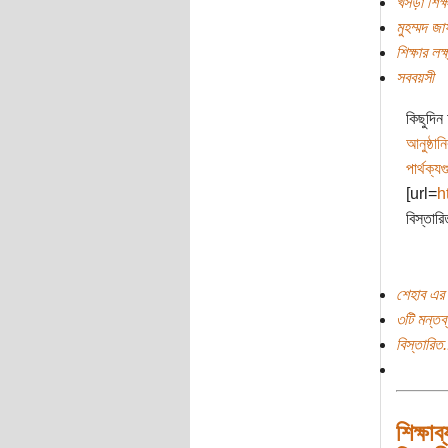
খসড়া শিক্
মুহম্মদ জ
শিক্ষার লক্
সববয়সী
কিছুদি
আনুষ্ঠান
পার্থক্য
[url=
h
বিস্তার
শেহাব এর 
৩টি মন্তব্
বিস্তারিত.
শিক্ষা