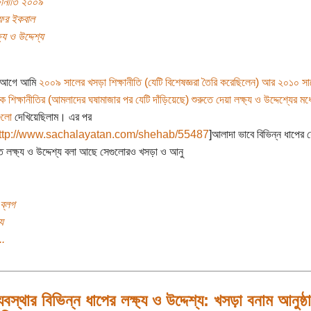
ষানীতি ২০০৯
াফর ইকবাল
ষ্য ও উদ্দেশ্য
ন আগে আমি
২০০৯ সালের খসড়া শিক্ষানীতি (যেটি বিশেষজ্ঞরা তৈরি করেছিলেন) আর ২০১০ সা
িক শিক্ষানীতির (আমলাদের ঘষামাজার পর যেটি দাঁড়িয়েছে) শুরুতে দেয়া লক্ষ্য ও উদ্দেশ্যের মধ্
গুলো
দেখিয়েছিলাম। এর পর
ttp://www.sachalayatan.com/shehab/55487
]আলাদা ভাবে বিভিন্ন ধাপের 
িত লক্ষ্য ও উদ্দেশ্য বলা আছে সেগুলোরও খসড়া ও আনু
ব্লগ
য
..
ব্যবস্থার বিভিন্ন ধাপের লক্ষ্য ও উদ্দেশ্য: খসড়া বনাম আনুষ্ঠ