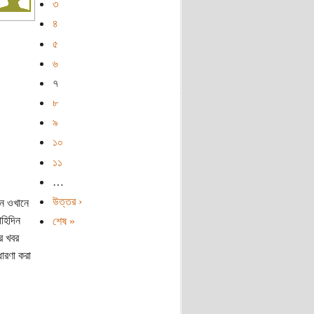
৩
৪
৫
৬
৭
৮
৯
১০
১১
…
উত্তর ›
নে ওখানে
হিদিন
শেষ »
র খবর
ধারণা করা