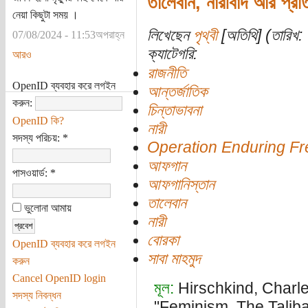
তালেবান, নারীবাদ আর প্রত
নেয়া কিছুটা সময় ।
লিখেছেন
পৃথ্বী
[অতিথি] (তারিখ: 
07/08/2024 - 11:53অপরাহ্ন
ক্যাটেগরি:
আরও
রাজনীতি
OpenID ব্যবহার করে লগইন
আন্তর্জাতিক
করুন:
চিন্তাভাবনা
OpenID কি?
নারী
সদস্য পরিচয়:
*
Operation Enduring F
আফগান
পাসওয়ার্ড:
*
আফগানিস্তান
তালেবান
ভুলোনা আমায়
নারী
বোরকা
OpenID ব্যবহার করে লগইন
সাবা মাহমুদ
করুন
Cancel OpenID login
মূল:
Hirschkind, Char
সদস্য নিবন্ধন
"Feminism, The Taliba