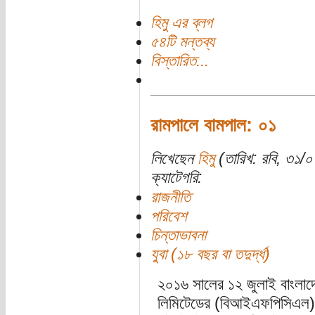
হিমু এর ব্লগ
৫৪টি মন্তব্য
বিস্তারিত...
রামপালে বামপাল: ০১
লিখেছেন
হিমু
(তারিখ: রবি, ৩১/
ক্যাটেগরি:
রাজনীতি
পরিবেশ
চিন্তাভাবনা
যুবা (১৮ বছর বা তদুর্দ্ধ)
২০১৬ সালের ১২ জুলাই বাংলাদেশ 
লিমিটেডের (বিআইএফপিসিএল) স