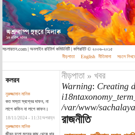
সচলায়তন.com | অনলাইন রাইটার্স কমিউনিটি | কপিরাইট © ২০০৬-২০১৫
নীড়পাতা
English
নীতিমালা
সচলে লিখত
নীড়পাতা
»
খবর
কলরব
Warning
:
Creating d
নুরুজ্জামান মানিক
i18ntaxonomy_term
কত সস্তা স্বপ্নের দাফন, না
/var/www/sachalayat
লাগে কফিন না লাগে কাফন।
রাজনীতি
18/11/2024 - 11:31অপরাহ্ন
নুরুজ্জামান মানিক
জীবন হলো মৃত্যুর কাছ থেকে ধার