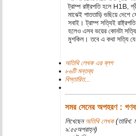
ট্রাম্প রাষ্ট্রপতি হলে H1B, গ্র
মাঝেই পাততাড়ি গুছিয়ে দেশে ফ
সবাই। ট্রাম্প সত্যিই রাষ্ট্রপতি
হলেও এসব ভয়ের কোনটা সত্যি হ
মুশকিল। তবে এ কথা সত্যি যে
অতিথি লেখক এর ব্লগ
৮৬টি মন্তব্য
বিস্তারিত...
সমর সেনের অপহরণ : গণবাহ
লিখেছেন
অতিথি লেখক
(তারিখ: 
৯:৫৫অপরাহ্ন)