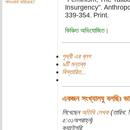
পাসওয়ার্ড হারিয়েছে?
Insurgency". Anthropo
339-354. Print.
কিঞ্চিত অভিযোজিত।
পৃথ্বী এর ব্লগ
৯টি মন্তব্য
বিস্তারিত...
একজন সংখ্যালঘু বলছিঃ ভায়
লিখেছেন
অতিথি লেখক
(তারিখ: ব
৫:৩১অপরাহ্ন)
ক্যাটেগরি: