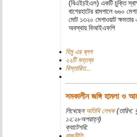
(বিএইচইএল) একটি চুক্তি স্বাক
বাগেরহাটের রামপালে ৬৬০ মেগা
মোট ১৩২০ মেগাওয়াট ক্ষমতার এক
অবস্থায় বিআইএফপি
হিমু এর ব্লগ
২২টি মন্তব্য
বিস্তারিত...
সমকালীন জঙ্গি হামলা ও আ
লিখেছেন
অতিথি লেখক
(তারিখ: 
১২:২৮অপরাহ্ন)
ক্যাটেগরি:
রাজনীতি