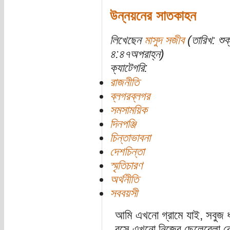
উন্নয়নের সাতকাহন
লিখেছেন
মাসুদ সজীব
(তারিখ: শু
৪:৪৭অপরাহ্ন)
ক্যাটেগরি:
রাজনীতি
ব্লগরব্লগর
সমসাময়িক
দিনপঞ্জি
চিন্তাভাবনা
দেশচিন্তা
স্মৃতিচারণ
অর্থনীতি
সববয়সী
আমি এখনো গ্রামে যাই, সবুজ ধা
বসে এখনো নিজের ছেলেবেলা কে