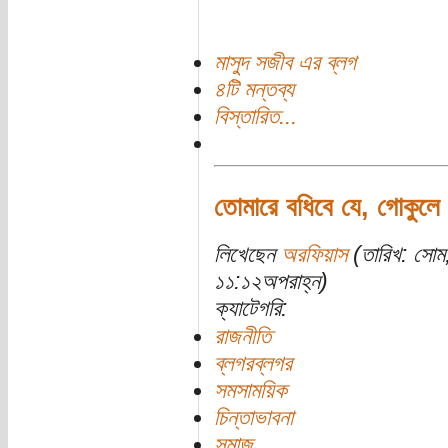
মাসুদ সজীব এর ব্লগ
৪টি মন্তব্য
বিস্তারিত...
তোমারে বধিবে যে, গোকুলে 
লিখেছেন
অরফিয়াস
(তারিখ: সোম
১১:১২অপরাহ্ন)
ক্যাটেগরি:
রাজনীতি
ব্লগরব্লগর
সমসাময়িক
চিন্তাভাবনা
সমাজ