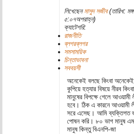
লিখেছেন
মাসুদ সজীব
(তারিখ: মঙ
৫:০৭অপরাহ্ন)
ক্যাটেগরি:
রাজনীতি
ব্লগরব্লগর
সমসাময়িক
চিন্তাভাবনা
সববয়সী
অনেকেই বলছে কিংবা অনেকেই ম
কুপিয়ে হত্যার বিষয়ে নীরব কি
মানুষের বিপক্ষে গেলে আওয়ামী 
হবে। ঠিক এ কারনে আওয়ামী লী
সরে এসেছ। আমি ব্যক্তিগত ভাব
পোষন করি। ৮০ ভাগ মানুষ এম
মানুষ কিন্তু বিএনপি-জা