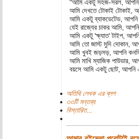
"আমি একটু সহজ-সরল, আপনি 
আমি দেখতে টোকাই টোকাই, আপ
আমি একটু ব্যাকডেটেড, আপনি 
যেই রাজ্যের চাকর আমি, আপনি
আমি একটু 'ক্ষ্যাত' টাইপ, আপ
আমি তো জাস্ট মুদি দোকান, আপ
আমি খুবই জড়সড়, আপনি কনফিড
আমি মাখি ম্যাজিক পাউডার, আ
বয়সে আমি একটু ছোট, আপনি 
অতিথি লেখক এর ব্লগ
৩৩টি মন্তব্য
বিস্তারিত...
আমার বইমেলা পুরোটাই রস