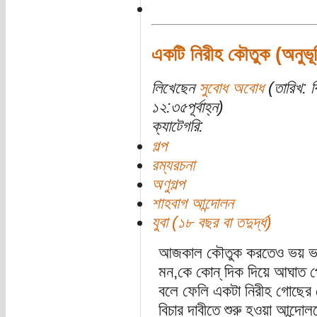
একটি নিরীহ কৌতুক (অনুভূত
লিখেছেন
সুবোধ অবোধ
(তারিখ: ব
১২:৩৫পূর্বাহ্ন)
ক্যাটেগরি:
গল্প
রম্যরচনা
অণুগল্প
শাহবাগ আন্দোলন
যুবা (১৮ বছর বা তদুর্দ্ধ)
আজকাল কৌতুক করতেও ভয় ভয় 
মন,কে কোন্‌ দিক দিয়ে আঘাত 
বলে ফেলি একটা নিরীহ গোছের 
বিচার দাবীতে শুরু হওয়া আন্দো