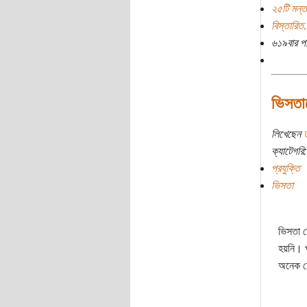
২৫টি মন্ত
বিস্তারিত.
৬১৯বার প
ভিসতাত
লিখেছেন
ত
ক্যাটেগরি:
প্রযুক্তি
ভিসতা
ভিসতা ত
হয়নি। প
অনেক চে