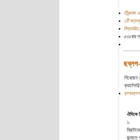
তীরন্দাজ এ
১টি মন্তব্
বিস্তারিত.
৫৩১বার প
ছব্লগ-
লিখেছেন
ক্যাটেগরি:
ব্লগরব্লগ
ঐদিকে চ
১.
ব্রিটেনে
জন্মাতে