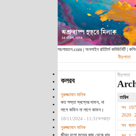
সচলায়তন.com | অনলাইন রাইটার্স কমিউনিটি | ক
নীড়পাতা
নীড়পাতা
কলরব
Arch
নুরুজ্জামান মানিক
তারিখ
কত সস্তা স্বপ্নের দাফন, না
সব
19
লাগে কফিন না লাগে কাফন।
2020
18/11/2024 - 11:31অপরাহ্ন
সব
জ্যা
নুরুজ্জামান মানিক
জীবন হলো মৃত্যুর কাছ থেকে ধার
সব
1