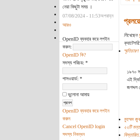
নেয়া কিছুটা সময় ।
07/08/2024 - 11:53অপরাহ্ন
‌‌‌প্র
আরও
লিখেছেন
ম
OpenID ব্যবহার করে লগইন
ক্যাটেগরি:
করুন:
স্মৃতিচারণ
OpenID কি?
সদস্য পরিচয়:
*
১৯৭০ সা
পাসওয়ার্ড:
*
এই দ্বি
জগদ্দল
ভুলোনা আমায়
OpenID ব্যবহার করে লগইন
করুন
মুহম্মদ জু
Cancel OpenID login
২২টি মন্ত
সদস্য নিবন্ধন
বিস্তারিত.