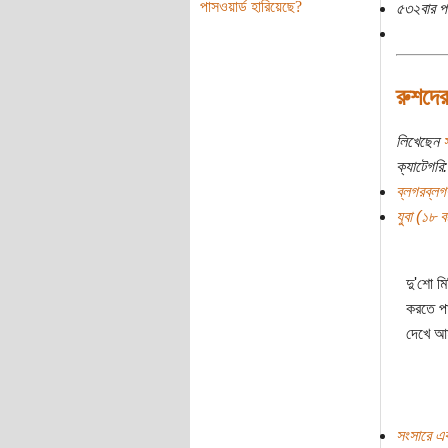
পাসওয়ার্ড হারিয়েছে?
৫৩২বার প
রুশদে
লিখেছেন
স
ক্যাটেগরি:
ব্লগরব্লগ
যুবা (১৮ বছ
দু'শো ম
করতে পা
দেখে আম
সংসারে এক