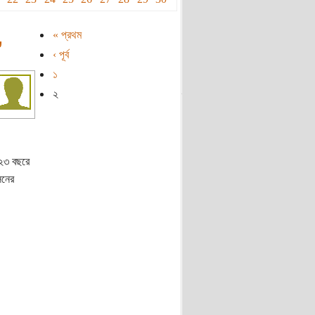
« প্রথম
’
‹ পূর্ব
১
২
 ২৩ বছরে
সনের