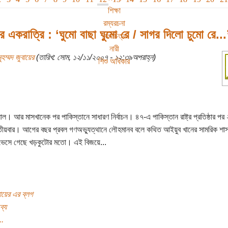
শিক্ষা
রম্যরচনা
লয়ের একরাত্রি : ‘ঘুমো বাছা ঘুমো রে / সাগর দিলো চুমো রে...
রেখাচিত্র
নারী
ুহম্মদ জুবায়ের
(তারিখ: সোম, ১২/১১/২০০৭ - ১২:৩৯অপরাহ্ন)
শিশু অধিকার
ল। আর মাসখানেক পর পাকিস্তানে সাধারণ নির্বাচন। ৪৭-এ পাকিস্তান রাষ্ট্র প্রতিষ্ঠার পর
তীয়বার। আগের বছর প্রবল গণঅভ্যুত্থানে লৌহমানব বলে কথিত আইয়ুব খানের সামরিক শা
 ভেসে গেছে খড়কুটোর মতো। এই বিজয়ে...
বায়ের এর ব্লগ
ব্য
..