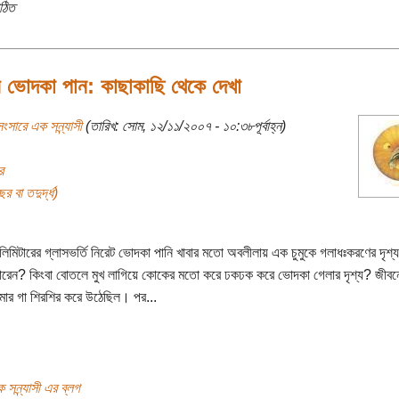
ঠিত
র ভোদকা পান: কাছাকাছি থেকে দেখা
ংসারে এক সন্ন্যাসী
(তারিখ: সোম, ১২/১১/২০০৭ - ১০:৩৮পূর্বাহ্ন)
র
র বা তদুর্দ্ধ)
িলিমিটারের গ্লাসভর্তি নিরেট ভোদকা পানি খাবার মতো অবলীলায় এক চুমুকে গলাধঃকরণের দৃশ্যট
রেন? কিংবা বোতলে মুখ লাগিয়ে কোকের মতো করে ঢকঢক করে ভোদকা গেলার দৃশ্য? জীবনে
ার গা শিরশির করে উঠেছিল। পর...
 সন্ন্যাসী এর ব্লগ