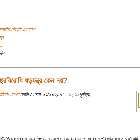
তাহির চৌধুরী এর ব্লগ
ব্য
..
ঠিত
ষ্ট্রবিরোধি ষড়যন্ত্র কেন নয়?
অতিথি লেখক
(তারিখ: সোম, ১২/১১/২০০৭ - ১২:১৬পূর্বাহ্ন)
জনৈতিক দল (যারা আদর্শগতভাবে দেশের শাসনব্যবস্থা ও সংবিধান পরিবর্তন করতে চায়) যদি