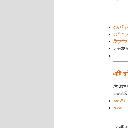
শোহেইল ম
১৫টি মন্ত
বিস্তারিত.
৫২৮বার প
এটি রা
লিখেছেন
ক্যাটেগরি:
রাজনীতি
জামাত
একটি রা