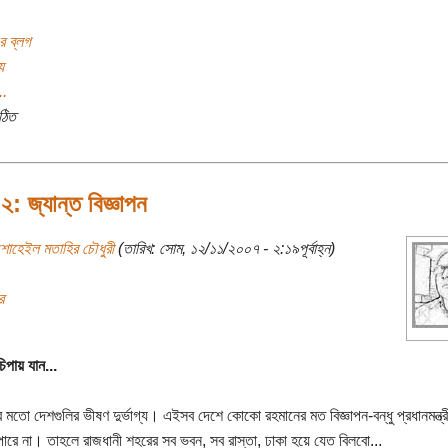
র ব্লগ
য
..
ঠিত
২: জ্যান্ত বিজ্ঞাপন
শোহেইল মতাহির চৌধুরী
(তারিখ: সোম, ১২/১১/২০০৭ - ২:১৯পূর্বাহ্ন)
র
িপায় যান...
র মতো দেশগুলির ভীষণ দুর্ভাগ্য। এইসব দেশে কোকো রহমানের মত বিজ্ঞাপন-বন্ধু প্রধানমন্ত্রী
 পারে না। তাহলে রাজধানী শহরের সব ভবন, সব রাস্তা, ঢাকা হয়ে যেত বিলবো...