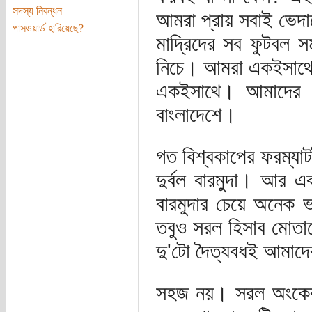
সদস্য নিবন্ধন
আমরা প্রায় সবাই ভেদাভে
পাসওয়ার্ড হারিয়েছে?
মাদ্রিদের সব ফুটবল
নিচে। আমরা একইসাথে গ
একইসাথে। আমাদের স
বাংলাদেশে।
গত বিশ্বকাপের ফরম্যাট
দুর্বল বারমুদা। আর এ
বারমুদার চেয়ে অনেক
তবুও সরল হিসাব মোতা
দু'টো দৈত্যবধই আমাদ
সহজ নয়। সরল অংকের 