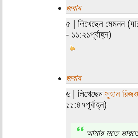
জবাব
৫ | লিখেছেন মেমনন (যা
- ১১:২১পূর্বাহ্ন)
জবাব
৬ | লিখেছেন
সুহান রিজ
১১:৪৭পূর্বাহ্ন)
আমার মতে ভারতের