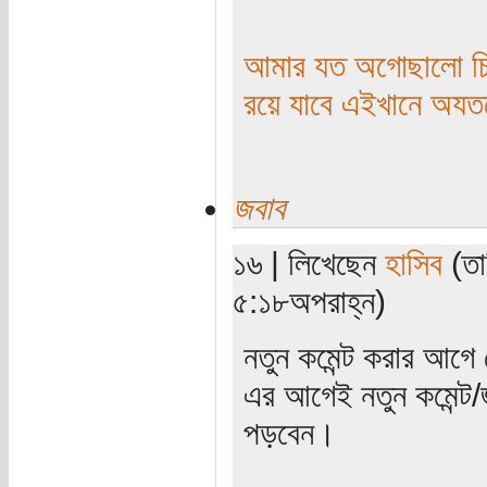
আমার যত অগোছালো চিন
রয়ে যাবে এইখানে অয
জবাব
১৬ | লিখেছেন
হাসিব
(তা
৫:১৮অপরাহ্ন)
নতুন কমেন্ট করার আগে 
এর আগেই নতুন কমেন্ট
পড়বেন।