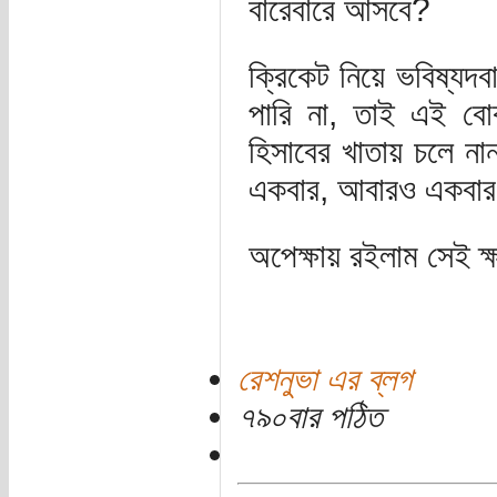
বারেবারে আসবে?
ক্রিকেট নিয়ে ভবিষ্যদ
পারি না, তাই এই বো
হিসাবের খাতায় চলে না
একবার, আবারও একবার 
অপেক্ষায় রইলাম সেই ক্
রেশনুভা এর ব্লগ
৭৯০বার পঠিত