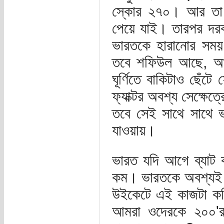
স্কোর ২৭০। আর তা খ
পেয়ে যাই। তারপর দরক
ভারতকে হারানোর সময়
তবে শফিউল আছে, আছে
ঘূর্ণিতে বাকিটাও ছেঁ
ফ্যাক্টর অবশ্য সেক্ষে
তবে সেই সাথে সাথে ভ
যাওয়ায়।
ভারত যদি আগে ব্যাট 
কম। ভারতকে অবশ্যই ব
উইকেটে এই কাজটা ক
আমরা ওদেরকে ২০০'র