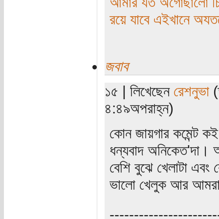
আমার যত অগোছালো চিন
রয়ে যাবে এইখানে অয
জবাব
১৫ | লিখেছেন
রেশনুভা
(
৪:৪৯অপরাহ্ন)
কোন জায়গার কমেন্ট কই 
ধন্যবাদ অনিকেত'দা। 
বেশি বুঝে খেলাটা এবং
ভালো খেলুক আর আমরা
----------------------