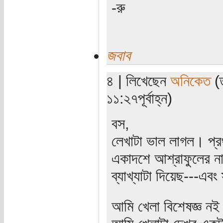
-রু
জবাব
৪ | লিখেছেন
অনিকেত
(ত
১১:২৭পূর্বাহ্ন)
বস,
লেখাটা ভাল লাগল। প্র
একাদশে আশ্রাফুলের ন
ব্যাখ্যাটা দিয়েছ---এব
আমি খেলা বিশেষজ্ঞ ন