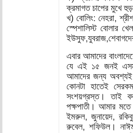
ক্রমাগত চাপের মুখে হু
খ) বোলিং: নেহরা, শ্রী
স্পেশালিস্ট বোলার খ
ইউসুফ,যুবরাজ,শেবাগদে
এবার আমাদের বাংলাদেশ
যে এই ১৫ জনই এসময়
আমাদের জন্য অবশ্যই দ
কোনটা হাতেই সেরকম
সংশয়গ্রস্ত। তাই বদ
পক্ষপাতী। আমার মতে 
ইমরুল, জুনায়েদ, রকিবু
রুবেল, শফিউল। নাঈম/