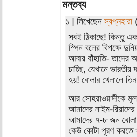
মন্তব্য
১ | লিখেছেন
স্বপ্নহারা
(
সবই ঠিকাছে! কিন্তু এ
স্পিন বলের বিপক্ষে দুনি
আবার বাঁহাতি- তাদের আ
চাচ্ছি, যেখানে ভারতীয় 
হয়! বোলার খেলালে তিন
আর সোহরাওয়ার্দীকে মূল
আমাদের নাইম-রিয়াদের 
আমাদের ৭-৮ জন বোলার 
কেউ কোটা পূরণ করতে পা