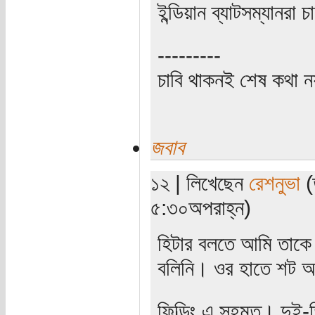
ইন্ডিয়ান ব্যাটসম্যানরা
---------
চাবি থাকনই শেষ কথা ন
জবাব
১২ | লিখেছেন
রেশনুভা
(ত
৫:৩০অপরাহ্ন)
হিটার বলতে আমি তাকে 
বলিনি। ওর হাতে শট আছ
ফিল্ডিং এ সহমত। দুই-ত