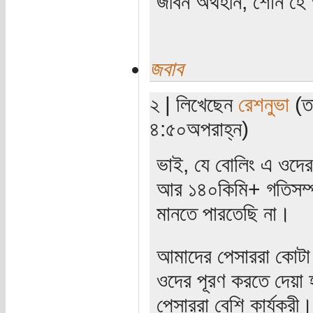
জীবন অর্থহীন, শোন হে অ
জবাব
২ | লিখেছেন
রেশনুভা
(তা
৪:৫০অপরাহ্ন)
ভাই, যে বোলিং এ ওদের 
আর ১৪০কিমি+ গতিসম্প
মানতে পারতেছি না।
আমাদের পেসাররা কোটা 
ওদের পূরণ করতে দেয়া 
পেসাররা বেশি কার্যকর