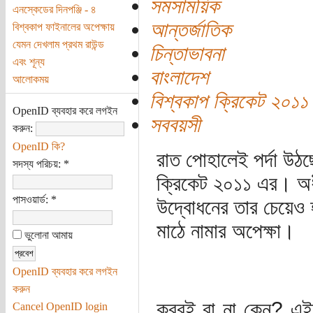
সমসাময়িক
এনস্কেডের দিনপঞ্জি - ৪
আন্তর্জাতিক
বিশ্বকাপ ফাইনালের অপেক্ষায়
যেমন দেখলাম প্রথম রাউন্ড
চিন্তাভাবনা
এবং শূন্য
বাংলাদেশ
আলোকময়
বিশ্বকাপ ক্রিকেট ২০১১
OpenID ব্যবহার করে লগইন
সববয়সী
করুন:
OpenID কি?
রাত পোহালেই পর্দা উঠছে
সদস্য পরিচয়:
*
ক্রিকেট ২০১১ এর। অধ
পাসওয়ার্ড:
*
উদ্বোধনের তার চেয়েও 
মাঠে নামার অপেক্ষা।
ভুলোনা আমায়
OpenID ব্যবহার করে লগইন
করুন
করবই বা না কেন? এই
Cancel OpenID login