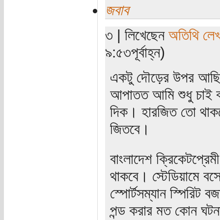
জবাব
৩ | লিখেছেন
অতিথি লে
৯:৫৩পূর্বাহ্ন)
একটু দৌড়ের উপর আছি,
আপাতত আমি শুধু চাই ব
দিক। হারজিত তো থাকবে
জিতবে।
বাংলাদেশ ক্রিকেটপ্রে
থাকবে। স্টেডিয়ামে বসে
স্পোর্টসম্যান স্পিরিট
পন্ড করার মত কোন ঘটন