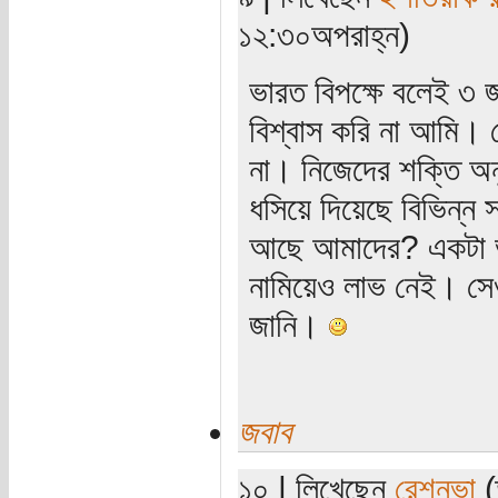
১২:৩০অপরাহ্ন)
ভারত বিপক্ষে বলেই ৩ জন
বিশ্বাস করি না আমি।
না। নিজেদের শক্তি অন
ধসিয়ে দিয়েছে বিভিন্ন
আছে আমাদের? একটা ভা
নামিয়েও লাভ নেই। সে
জানি।
জবাব
১০ | লিখেছেন
রেশনুভা
(