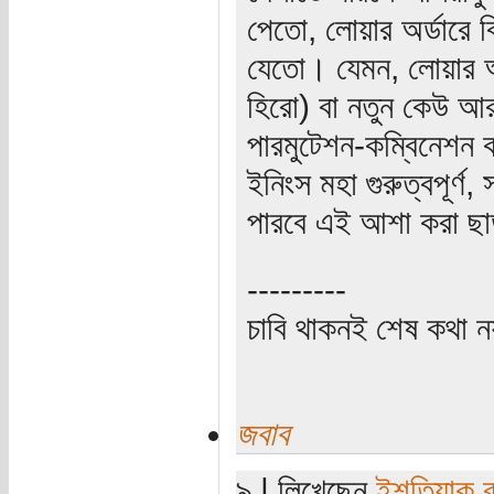
পেতো, লোয়ার অর্ডারে ব
যেতো। যেমন, লোয়ার অর
হিরো) বা নতুন কেউ আ
পারমুটেশন-কম্বিনেশন 
ইনিংস মহা গুরুত্বপূর্ণ
পারবে এই আশা করা ছা
---------
চাবি থাকনই শেষ কথা ন
জবাব
৯ | লিখেছেন
ইশতিয়াক 