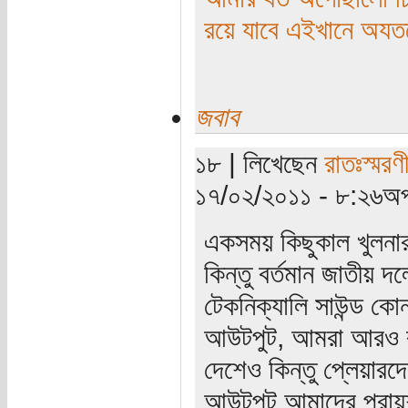
রয়ে যাবে এইখানে অয
জবাব
১৮ | লিখেছেন
রাতঃস্মরণ
১৭/০২/২০১১ - ৮:২৬অপ
একসময় কিছুকাল খুলনার
কিন্তু বর্তমান জাতীয় 
টেকনিক্যালি সাউন্ড ক
আউটপুট, আমরা আরও বুঝি
দেশেও কিন্তু প্লেয়ারদ
আউটপুট আমাদের প্রা