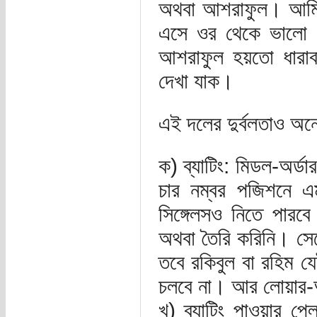
অথবা আশরাফুল। আমি 
এসে ওর থেকে ভালো 
আশরাফুল হয়তো ধারা
দেখা যাক।
এই দলের দুর্বলতাও অ
ক) ব্যাটিং: মিডল-অর্ডা
চার নম্বর পজিশনে এ
সিঙ্গেলসও নিতে পারব
অথবা তৈরি করিনি। সেক
তবে রকিবুল বা রহিম য
চলবে না। আর লোয়ার-অ
খ) ব্যাটিং পাওয়ার প্