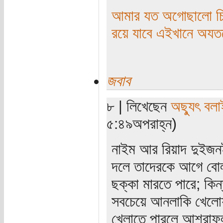
আমার যত অগোছালো চিন
রয়ে যাবে এইখানে অয
জবাব
৮ | লিখেছেন
অছ্যুৎ বলা
৫:৪৯অপরাহ্ন)
নাইম আর রিয়াদ দুইজনই
দলে তাদেরকে আগে বোলা
ছক্কা মারতে পারে; কি
সবচেয়ে আনলাকি খেলো
খেলাতে পারলে আশরাফুল