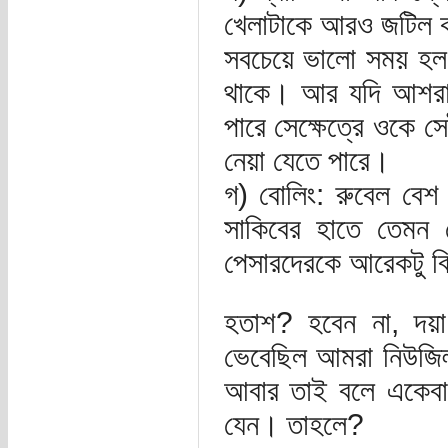
খেলাটাকে আরও জটিল কর
সবচেয়ে ভালো সময় হল
থাকে। আর যদি আশরা
পারে সেক্ষেত্রে ওকে 
নেয়া যেতে পারে।
গ) বোলিং: রুবেল বেশ
সাকিবের হাতে তেমন
পেসারদেরকে আরেকটু ব
হতাশ? হবেন না, দয়
ভেবেছিল আমরা নিউজিল
আবার তাই বলে একেবার
যেন। তাহলে?