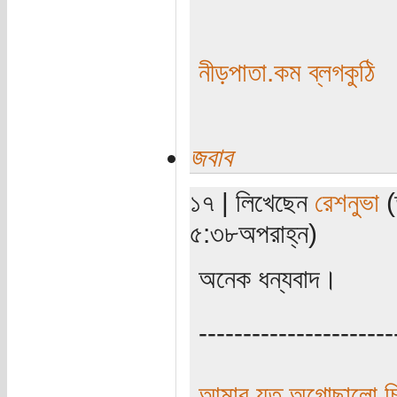
নীড়পাতা.কম ব্লগকুঠি
জবাব
১৭ | লিখেছেন
রেশনুভা
(
৫:৩৮অপরাহ্ন)
অনেক ধন্যবাদ।
----------------------
আমার যত অগোছালো চিন