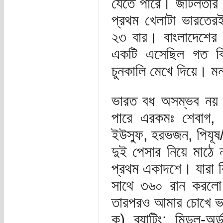
যেতে পারে। জটিলতার 
প্রথম খেলাটা ভারতের
২৩ বার। বাংলাদেশের
একটি এসেছিল গত বিশ্
চুনকালি মেখে দিয়ে। 
ভারত বধ অসম্ভব নয় 
পারে এরকমঃ শেবাগ, ট
ইউসুফ, হরভজন, পিযূষ/
দুই পেসার নিয়ে মাঠে 
প্রথম একাদশে। যারা ক
সাথে ৩৬০ রান করলো তা
তারপরও আমার চোখে ভা
ক) ব্যাটিং: মিডল-অর