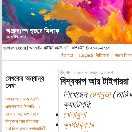
সচলায়তন.com | অনলাইন রাইটার্স কমিউনিটি | কপিরাইট © ২০০৬-২০১৫
নীড়পাতা
English
নীতিমালা
সচলে লিখত
নীড়পাতা
»
ব্লগ
»
রেশনুভা এর ব্লগ
লেখকের অন্যান্য
বিশ্বকাপ আর টাইগাররা
লেখা
লিখেছেন
রেশনুভা
(তারিখ:
আমার অন্যরকম একদিন
ক্যাটেগরি:
এনস্কেডের দিনপঞ্জি - ৫
খেলাধুলা
ফের না মন, আপন ঘরে
বিশ্বকাপ আর টাইগাররা
ব্লগরব্লগর
যারা ছিল আমার স্বপনচারিণী